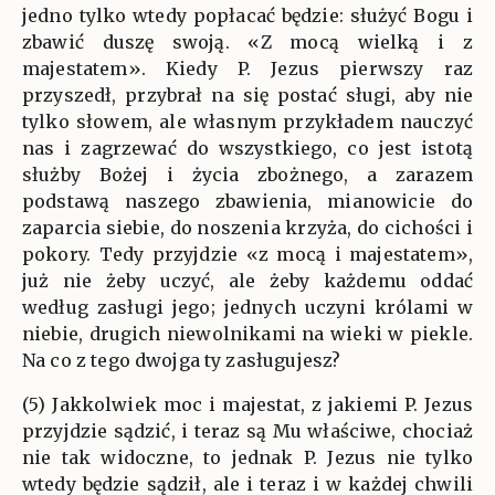
jedno tylko wtedy popłacać będzie: służyć Bogu i
zbawić duszę swoją. «Z mocą wielką i z
majestatem». Kiedy P. Jezus pierwszy raz
przyszedł, przybrał na się postać sługi, aby nie
tylko słowem, ale własnym przykładem nauczyć
nas i zagrzewać do wszystkiego, co jest istotą
służby Bożej i życia zbożnego, a zarazem
podstawą naszego zbawienia, mianowicie do
zaparcia siebie, do noszenia krzyża, do cichości i
pokory. Tedy przyjdzie «z mocą i majestatem»,
już nie żeby uczyć, ale żeby każdemu oddać
według zasługi jego; jednych uczyni królami w
niebie, drugich niewolnikami na wieki w piekle.
Na co z tego dwojga ty zasługujesz?
(5) Jakkolwiek moc i majestat, z jakiemi P. Jezus
przyjdzie sądzić, i teraz są Mu właściwe, chociaż
nie tak widoczne, to jednak P. Jezus nie tylko
wtedy będzie sądził, ale i teraz i w każdej chwili