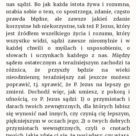
nas sądzi. Bo jak każda istota żywa i rozumna,
urabia sobie o tem, co spostrzega, zdanie, często
prawda błędne, ale zawsze jakieś zdanie
korzystne lub niekorzystne, tak też P. Jezus, który
jest źródłem wszelkiego życia i rozumu, który
wszystko widzi, sądzi zawsze nieomylnie i w
każdej chwili o myślach i usposobieniu, o
słowach i uczynkach każdego z nas. Między
sądem ostatecznym a teraźniejszym zachodzi ta
różnica, że przyszły będzie na wieki
nieodmienny, teraźniejszy zaś jeszcze możesz
poprawić, t.j. sprawić, że P. Jezus na lepszy go
zmieni. Dochodź więc, jak umiesz, z pokorą i
ufnością, co P. Jezus sądzi: 1) o przymiotach i
darach twoich zewnętrznych, dla których lubisz
się wynosić nad innych, czy czynią cię lepszym,
piękniejszym w oczach jego; 2) o twych dobrych
przymiotach wewnętrznych, czyli o cnotach
twoich, jakie zdaje ci się, że posiadasz; czy wiara,