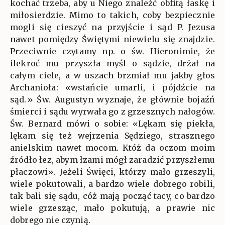
kochać trzeba, aby u Niego znaleźć obfitą łaskę i
miłosierdzie. Mimo to takich, coby bezpiecznie
mogli się cieszyć na przyjście i sąd P. Jezusa
nawet pomiędzy Świętymi niewielu się znajdzie.
Przeciwnie czytamy np. o św. Hieronimie, że
ilekroć mu przyszła myśl o sądzie, drżał na
całym ciele, a w uszach brzmiał mu jakby głos
Archanioła: «wstańcie umarli, i pójdźcie na
sąd.» Św. Augustyn wyznaje, że głównie bojaźń
śmierci i sądu wyrwała go z grzesznych nałogów.
Św. Bernard mówi o sobie: «Lękam się piekła,
lękam się też wejrzenia Sędziego, strasznego
anielskim nawet mocom. Któż da oczom moim
źródło łez, abym łzami mógł zaradzić przyszłemu
płaczowi». Jeżeli Święci, którzy mało grzeszyli,
wiele pokutowali, a bardzo wiele dobrego robili,
tak bali się sądu, cóż mają począć tacy, co bardzo
wiele grzesząc, mało pokutują, a prawie nic
dobrego nie czynią.