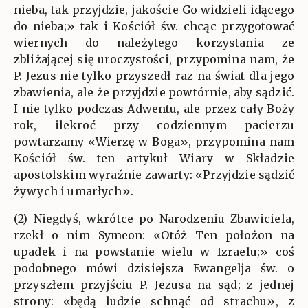
nieba, tak przyjdzie, jakoście Go widzieli idącego
do nieba;» tak i Kościół św. chcąc przygotować
wiernych do należytego korzystania ze
zbliżającej się uroczystości, przypomina nam, że
P. Jezus nie tylko przyszedł raz na świat dla jego
zbawienia, ale że przyjdzie powtórnie, aby sądzić.
I nie tylko podczas Adwentu, ale przez cały Boży
rok, ilekroć przy codziennym pacierzu
powtarzamy «Wierzę w Boga», przypomina nam
Kościół św. ten artykuł Wiary w Składzie
apostolskim wyraźnie zawarty: «Przyjdzie sądzić
żywych i umarłych».
(2) Niegdyś, wkrótce po Narodzeniu Zbawiciela,
rzekł o nim Symeon: «Otóż Ten położon na
upadek i na powstanie wielu w Izraelu;» coś
podobnego mówi dzisiejsza Ewangelja św. o
przyszłem przyjściu P. Jezusa na sąd; z jednej
strony: «będą ludzie schnąć od strachu», z