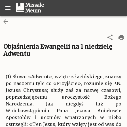
Missale
Meum
Objaśnienia Ewangelii na 1 niedzielę
Adwentu
(1) Słowo «Adwent», wzięte z łacińskiego, znaczy
po naszemu tyle co «Przyjście», rozumie się P.N.
Jezusa Chrystusa; służy zaś za nazwę czasowi,
poprzedzającemu uroczystość Bożego
Narodzenia. Jak niegdyś tuż po
Wniebowstąpieniu Pana Jezusa Aniołowie
Apostołów i uczniów wpatrzonych w niebo
ostrzegli: «Ten Jezus, który wzięty jest od was do