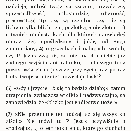
nadzieja, miłość twoja są szczere, prawdziwe;
sprawiedliwość, miłosierdzie, ofiarność,
pracowitość itp. czy są rzetelne; czy nie są
lichym tylko blichtrem, pozłotką, a nie złotem; 3)
o twoich niedostatkach, dla których narzekałeś
nieraz, żeś upośledzony i jakby od Boga
zapomniany; 4) o grzechach i nałogach twoich,
czy P. Jezus zwątpił, że nie ma dla ciebie już
żadnego wyjścia ani ratunku, – dlaczego tedy
pozostawia ciebie jeszcze przy życiu, raz po raz
budzi twoje sumienie i nowe daje łaski?
(6) «Gdy ujrzycie, iż się to będzie działo;» zatem
utrapienia, zwłaszcza wielkie i nadzwyczajne, są
zapowiedzią, że «blizko jest Królestwo Boże.»
(7) «Nie przeminie ten rodzaj, aż się wszystko
ziści.» Nie mówi tu P. Jezus oczywiście o
«rodzaju», t.j. o tem pokoleniu, które go słuchało