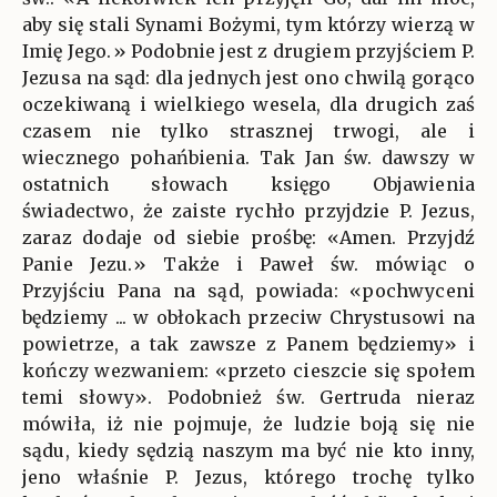
aby się stali Synami Bożymi, tym którzy wierzą w
Imię Jego.» Podobnie jest z drugiem przyjściem P.
Jezusa na sąd: dla jednych jest ono chwilą gorąco
oczekiwaną i wielkiego wesela, dla drugich zaś
czasem nie tylko strasznej trwogi, ale i
wiecznego pohańbienia. Tak Jan św. dawszy w
ostatnich słowach księgo Objawienia
świadectwo, że zaiste rychło przyjdzie P. Jezus,
zaraz dodaje od siebie prośbę: «Amen. Przyjdź
Panie Jezu.» Także i Paweł św. mówiąc o
Przyjściu Pana na sąd, powiada: «pochwyceni
będziemy ... w obłokach przeciw Chrystusowi na
powietrze, a tak zawsze z Panem będziemy» i
kończy wezwaniem: «przeto cieszcie się społem
temi słowy». Podobnież św. Gertruda nieraz
mówiła, iż nie pojmuje, że ludzie boją się nie
sądu, kiedy sędzią naszym ma być nie kto inny,
jeno właśnie P. Jezus, którego trochę tylko