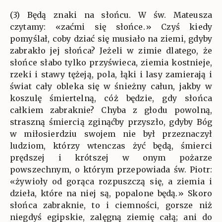
(3) Będą znaki na słońcu. W św. Mateusza
czytamy: «zaćmi się słońce.» Czyś kiedy
pomyślał, coby dziać się musiało na ziemi, gdyby
zabrakło jej słońca? Jeżeli w zimie dlatego, że
słońce słabo tylko przyświeca, ziemia kostnieje,
rzeki i stawy tężeją, pola, łąki i lasy zamierają i
świat cały obleka się w śnieżny całun, jakby w
koszulę śmiertelną, cóż będzie, gdy słońca
całkiem zabraknie? Chyba z głodu powolną,
straszną śmiercią zginąćby przyszło, gdyby Bóg
w miłosierdziu swojem nie był przeznaczył
ludziom, którzy wtenczas żyć będą, śmierci
prędszej i krótszej w onym pożarze
powszechnym, o którym przepowiada św. Piotr:
«żywioły od gorąca rozpuszczą się, a ziemia i
dzieła, które na niej są, popalone będą.» Skoro
słońca zabraknie, to i ciemności, gorsze niż
niegdyś egipskie, zalęgną ziemię całą; ani do