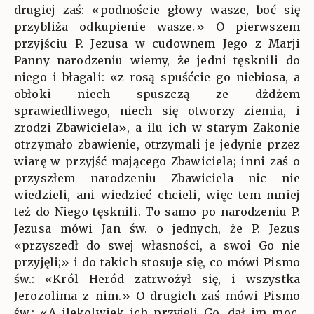
drugiej zaś: «podnoście głowy wasze, boć się
przybliża odkupienie wasze.» O pierwszem
przyjściu P. Jezusa w cudownem Jego z Marji
Panny narodzeniu wiemy, że jedni tęsknili do
niego i błagali: «z rosą spuśćcie go niebiosa, a
obłoki niech spuszczą ze dżdżem
sprawiedliwego, niech się otworzy ziemia, i
zrodzi Zbawiciela», a ilu ich w starym Zakonie
otrzymało zbawienie, otrzymali je jedynie przez
wiarę w przyjść mającego Zbawiciela; inni zaś o
przyszłem narodzeniu Zbawiciela nic nie
wiedzieli, ani wiedzieć chcieli, więc tem mniej
też do Niego tęsknili. To samo po narodzeniu P.
Jezusa mówi Jan św. o jednych, że P. Jezus
«przyszedł do swej własności, a swoi Go nie
przyjęli;» i do takich stosuje się, co mówi Pismo
św.: «Król Heród zatrwożył się, i wszystka
Jerozolima z nim.» O drugich zaś mówi Pismo
św.: «A ilekolwiek ich przyjęli Go, dał im moc,