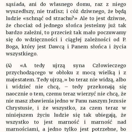
sąsiada, ani do własnego domu, raz z niego
wyszedłszy, nie trafisz; i cóż dziwnego, że będą
ludzie «schnąć od strachu?» Ale to jest dziwne,
że chociaż od jednego słońca jesteśmy już tak
bardzo zależni, to przecież tak mało poczuwamy
się do wdzięczności i ciągłej zależności od P.
Boga, który jest Dawcą i Panem słońca i życia
wszystkiego.
(4) «A tedy ujrzą syna Człowieczego
przychodzącego w obłoku z mocą wielką i z
majestatem. Tedy ujrzą,» bo teraz nie widzą, albo
i widzieć nie chcą, – tedy przekonają się
naocznie o tem, czemu teraz wierzyć nie chcą, że
nie masz zbawienia jedno w Panu naszym Jezusie
Chrystusie, i że wszystko, za czem teraz w
niniejszem życiu ludzie się tak ubiegają, że
wszystko to jest marność i marność nad
marnościami, a jedno tylko jest potrzebne, bo