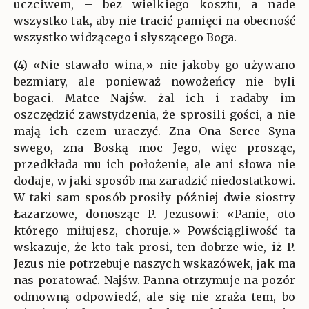
uczciwem, – bez wielkiego kosztu, a nade
wszystko tak, aby nie tracić pamięci na obecność
wszystko widzącego i słyszącego Boga.
(4) «Nie stawało wina,» nie jakoby go używano
bezmiary, ale ponieważ nowożeńcy nie byli
bogaci. Matce Najśw. żal ich i radaby im
oszczędzić zawstydzenia, że sprosili gości, a nie
mają ich czem uraczyć. Zna Ona Serce Syna
swego, zna Boską moc Jego, więc prosząc,
przedkłada mu ich położenie, ale ani słowa nie
dodaje, w jaki sposób ma zaradzić niedostatkowi.
W taki sam sposób prosiły później dwie siostry
Łazarzowe, donosząc P. Jezusowi: «Panie, oto
którego miłujesz, choruje.» Powściągliwość ta
wskazuje, że kto tak prosi, ten dobrze wie, iż P.
Jezus nie potrzebuje naszych wskazówek, jak ma
nas poratować. Najśw. Panna otrzymuje na pozór
odmowną odpowiedź, ale się nie zraża tem, bo