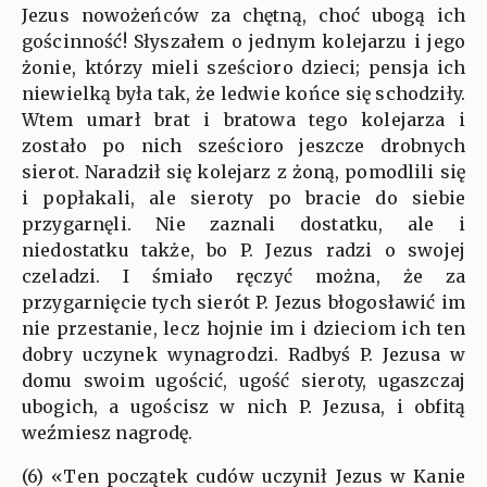
Jezus nowożeńców za chętną, choć ubogą ich
gościnność! Słyszałem o jednym kolejarzu i jego
żonie, którzy mieli sześcioro dzieci; pensja ich
niewielką była tak, że ledwie końce się schodziły.
Wtem umarł brat i bratowa tego kolejarza i
zostało po nich sześcioro jeszcze drobnych
sierot. Naradził się kolejarz z żoną, pomodlili się
i popłakali, ale sieroty po bracie do siebie
przygarnęli. Nie zaznali dostatku, ale i
niedostatku także, bo P. Jezus radzi o swojej
czeladzi. I śmiało ręczyć można, że za
przygarnięcie tych sierót P. Jezus błogosławić im
nie przestanie, lecz hojnie im i dzieciom ich ten
dobry uczynek wynagrodzi. Radbyś P. Jezusa w
domu swoim ugościć, ugość sieroty, ugaszczaj
ubogich, a ugościsz w nich P. Jezusa, i obfitą
weźmiesz nagrodę.
(6) «Ten początek cudów uczynił Jezus w Kanie