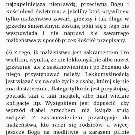
najzupełniejszą nieprawdą, przeciwną Bogu i
Kościołowi świętemu; a jeżeliby ktoś «cywilne»
tylko małżeństwo zawarł, grzeszy i tak długo w
grzechu śmiertelnym zostaje, póki się z tego nie
wyspowiada i nie naprawi źle zawartego
małżeństwa w sposób przez Kościół przepisany.
(2) Z tego, iż małżeństwo jest Sakramentem i to
wielkim, wynika, że nie lekkomyślnie albo nawet
grzesznie, ale z zastanowieniem i po Bożemu do
niego przystępować należy. Lekkomyślnością
jest wiązać się na całe życie z osobą, której się nie
zna dostatecznie, dlatego tylko że jest przystojną,
posiada taki a taki majątek, albo miał wielkie
koligacje itp. Występkiem jest dopuścić, aby
wprzód diabeł grzechem, niż ksiądz stułą
związał. Z zastanowieniem przystępuje do
małżeństwa, kto radzi się rodziców, a więcej
jeszcze Boga na modlitwie, a zarazem pilnie