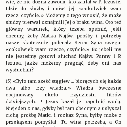
wie, że nie dozna zawodu, kto zaufał w P. Jezusie.
Idzie do służby i mówi jej: «cokolwiek wam
rzecz, czyńcie.» Możemy z tego wnosić, że może
słudzy pierwsi oznajmili Jej o braku wina. Oto też
główny warunek, który trzeba spełnić, jeśli
chcemy, żeby Matka Najśw. prośby i potrzeby
nasze skutecznie polecała Sercu Syna swego:
«cokolwiek wam rzecze, czyńcie.» Bo jeżeli my
nie jesteśmy gotowi słuchać Najśw. Panny i P.
Jezusa, jakże możemy pragnąć, żeby oni nas
wysłuchali?
(5) «Było tam sześć stągiew ... biorących się każda
dwa albo trzy wiadra.» Wiadra ówczesne
obejmowały około trzydziestu litrów
dzisiejszych. P. Jezus kazał je napełnić wodą.
Niejeden z nas, gdyby był tam obecnym a usłyszał
cichą prośbę Matki i rozkaz Syna, byłby może z
przekąsem pomyślał: Tu wina potrzeba, a On