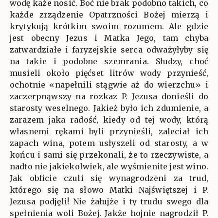
wodę każe nosić. Boć nie brak podobno takich, co
każde zrządzenie Opatrzności Bożej mierzą i
krytykują krótkim swoim rozumem. Ale gdzie
jest obecny Jezus i Matka Jego, tam chyba
zatwardziałe i faryzejskie serca odważyłyby się
na takie i podobne szemrania. Słudzy, choć
musieli około pięćset litrów wody przynieść,
ochotnie «napełnili stągwie aż do wierzchu» i
zaczerpnąwszy na rozkaz P. Jezusa donieśli do
starosty weselnego. Jakież było ich zdumienie, a
zarazem jaka radość, kiedy od tej wody, którą
własnemi rękami byli przynieśli, zaleciał ich
zapach wina, potem usłyszeli od starosty, a w
końcu i sami się przekonali, że to rzeczywiste, a
nadto nie jakiekolwiek, ale wyśmienite jest wino.
Jak obficie czuli się wynagrodzeni za trud,
którego się na słowo Matki Najświętszej i P.
Jezusa podjęli! Nie żałujże i ty trudu swego dla
spełnienia woli Bożej. Jakże hojnie nagrodził P.