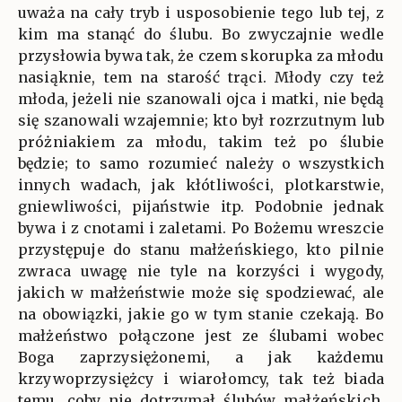
uważa na cały tryb i usposobienie tego lub tej, z
kim ma stanąć do ślubu. Bo zwyczajnie wedle
przysłowia bywa tak, że czem skorupka za młodu
nasiąknie, tem na starość trąci. Młody czy też
młoda, jeżeli nie szanowali ojca i matki, nie będą
się szanowali wzajemnie; kto był rozrzutnym lub
próżniakiem za młodu, takim też po ślubie
będzie; to samo rozumieć należy o wszystkich
innych wadach, jak kłótliwości, plotkarstwie,
gniewliwości, pijaństwie itp. Podobnie jednak
bywa i z cnotami i zaletami. Po Bożemu wreszcie
przystępuje do stanu małżeńskiego, kto pilnie
zwraca uwagę nie tyle na korzyści i wygody,
jakich w małżeństwie może się spodziewać, ale
na obowiązki, jakie go w tym stanie czekają. Bo
małżeństwo połączone jest ze ślubami wobec
Boga zaprzysiężonemi, a jak każdemu
krzywoprzysiężcy i wiarołomcy, tak też biada
temu, coby nie dotrzymał ślubów małżeńskich.