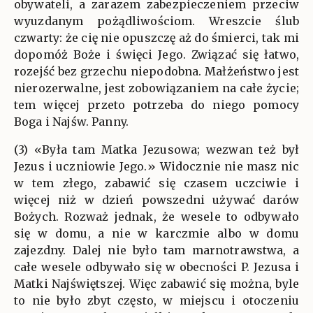
obywateli, a zarazem zabezpieczeniem przeciw
wyuzdanym pożądliwościom. Wreszcie ślub
czwarty: że cię nie opuszczę aż do śmierci, tak mi
dopomóż Boże i święci Jego. Związać się łatwo,
rozejść bez grzechu niepodobna. Małżeństwo jest
nierozerwalne, jest zobowiązaniem na całe życie;
tem więcej przeto potrzeba do niego pomocy
Boga i Najśw. Panny.
(3) «Była tam Matka Jezusowa; wezwan też był
Jezus i uczniowie Jego.» Widocznie nie masz nic
w tem złego, zabawić się czasem uczciwie i
więcej niż w dzień powszedni używać darów
Bożych. Rozważ jednak, że wesele to odbywało
się w domu, a nie w karczmie albo w domu
zajezdny. Dalej nie było tam marnotrawstwa, a
całe wesele odbywało się w obecności P. Jezusa i
Matki Najświętszej. Więc zabawić się można, byle
to nie było zbyt często, w miejscu i otoczeniu