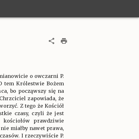
 mianowicie o owczarni P.
 O tem Królestwie Bożem
ńca, bo począwszy się na
 Chrzciciel zapowiada, że
tworzyć. Z tego że Kościół
ie czasy, czyli że jest
a kościołów prawdziwie
h nie miałby nawet prawa,
zasów. I rzeczywiście P.