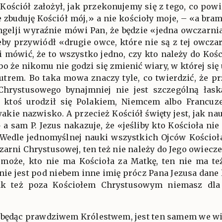
 Kościół założył, jak przekonujemy się z tego, co powi
ce zbuduję Kościół mój,» a nie kościoły moje, – «a bra
ngelji wyraźnie mówi Pan, że będzie «jedna owczarnia
eby przywiódł «drugie owce, które nie są z tej owcza
 mówić, że to wszystko jedno, czy kto należy do Kośc
lbo że nikomu nie godzi się zmienić wiary, w której się
utrem. Bo taka mowa znaczy tyle, co twierdzić, że p
hrystusowego bynajmniej nie jest szczególną łaską
że ktoś urodził się Polakiem, Niemcem albo Francuz
wakie nazwisko. A przecież Kościół święty jest, jak nau
 sam P. Jezus nakazuje, że «jeśliby kto Kościoła nie 
 Wedle jednomyślnej nauki wszystkich Ojców Kościoła
zarni Chrystusowej, ten też nie należy do Jego owiecze
 może, kto nie ma Kościoła za Matkę, ten nie ma też
«nie jest pod niebem inne imię prócz Pana Jezusa dan
tak też poza Kościołem Chrystusowym niemasz dla
, będąc prawdziwem Królestwem, jest ten samem we w