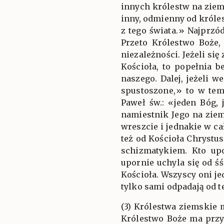
innych królestw na ziem
inny, odmienny od króles
z tego świata.» Najprzó
Przeto Królestwo Boże,
niezależności. Jeżeli si
Kościoła, to popełnia 
naszego. Dalej, jeżeli 
spustoszone,» to w tem
Paweł św.: «jeden Bóg, 
namiestnik Jego na ziem
wreszcie i jednakie w c
też od Kościoła Chrystu
schizmatykiem. Kto upo
upornie uchyla się od ś
Kościoła. Wszyscy oni je
tylko sami odpadają od te
(3) Królestwa ziemskie 
Królestwo Boże ma przyk