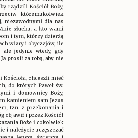
y rządzili Kościół Boży,
rzeciw któremukolwiek
j, niezawodnymi dla nas
 Mnie słucha; a kto wami
om i tym, którzy dzierżą
h wiary i obyczajów, ile
 ale jedynie wtedy, gdy
a prosił za tobą, aby nie
 Kościoła, chceszli mieć
ych, do których Paweł św.
ętymi i domownicy Boży,
ym kamieniem sam Jezus
m, tzn. z przekonania i
g objawił i przez Kościół
kazania Boże i cokolwiek
ie i należycie uczęszczać
aszą lepszą, świętszą i