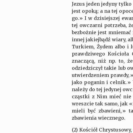
Jezus jeden jedyny tylko
jest opoką; a na tej opo
go.» I w dzisiejszej ewa
tej owczarni potrzeba, ż
bezbożnie jest mniemać i
innej jakiejbądź wiary, a
Turkiem, Żydem albo i l
prawdziwego Kościoła C
znaczącą, niż np. to, 
odziedziczył takie lub o
utwierdzeniem prawdy,» a
jako poganin i celnik.»
należy do tej jedynej owc
cząstki z Nim mieć nie
wreszcie tak samo, jak 
mieli być zbawieni,» 
zbawienia wiecznego.
(2) Kościół Chrystusowy