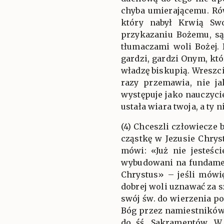
chyba umierającemu. Rów
który nabył Krwią Sw
przykazaniu Bożemu, są
tłumaczami woli Bożej. 
gardzi, gardzi Onym, kt
władzę biskupią. Wreszc
razy przemawia, nie ja
występuje jako nauczycie
ustała wiara twoja, a ty 
(4) Chceszli człowiecze
cząstkę w Jezusie Chryst
mówi: «Już nie jesteśc
wybudowani na fundame
Chrystus» – jeśli mówi
dobrej woli uznawać za s
swój św. do wierzenia p
Bóg przez namiestników s
do śś. Sakramentów. W 