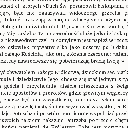
nież ci, których «Duch Św. postanowił biskupami, ab
oją», byle nie nakazywali widocznego grzechu p
, ilekroć rozkazują w obrębie władzy sobie użyczone
Dlatego to mówi do nich P. Jezus: «Kto was słucha,
óry Mię posłał.» Ta niezawodność służy jedynie biskup
ie niezawodnym czyli nieomylnym jest papież w rzeczac
ko człowiek prywatny albo jako uczony po ludzku,
l całego Kościoła, jako ten, któremu rzeczono: «Alem J
niekiedy nawróciwszy się, potwierdzają bracią twoją.»
 być obywatelem Bożego Królestwa, dzieckiem św. Matki
usie i dziedzictwie Jego, chcesz się stać jednym z t
ie goście i przychodnie, aleście mieszczanie z świ
ncie apostołów i proroków, gdzie głównym węgieln
ę chcesz być tem wszystkiem, to musisz całem serce
zczerą prawdę i usty śmiało wyznawać wszystko, co Bó
odaje. Potrzeba ci po wtóre, sumiennie wypełniać przy
woich na ziemi nakazuje. Potrzeba, po trzecie, chętn
końcu pamiętaj, że Królestwo Boże jest ojczyzną n