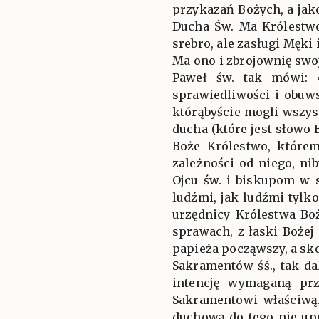
przykazań Bożych, a jak
Ducha Św. Ma Królestwo 
srebro, ale zasługi Męki 
Ma ono i zbrojownię swoj
Paweł św. tak mówi: «
sprawiedliwości i obuw
którąbyście mogli wszyst
ducha (które jest słowo 
Boże Królestwo, którem
zależności od niego, n
Ojcu św. i biskupom w 
ludźmi, jak ludźmi tylk
urzędnicy Królestwa Boż
sprawach, z łaski Bożej
papieża począwszy, a s
Sakramentów śś., tak da
intencję wymaganą prz
Sakramentowi właściwą.
duchową do tego nie up