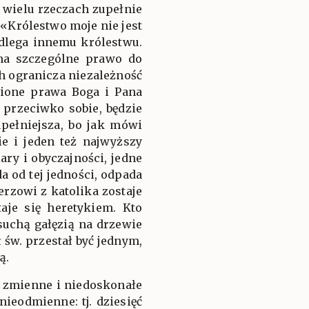
 wielu rzeczach zupełnie
 «Królestwo moje nie jest
odlega innemu królestwu.
 ma szczególne prawo do
ch ogranicza niezależność
nione prawa Boga i Pana
 przeciwko sobie, będzie
pełniejsza, bo jak mówi
ie i jeden też najwyższy
ry i obyczajności, jedne
 od tej jedności, odpada
rzowi z katolika zostaje
aje się heretykiem. Kto
suchą gałęzią na drzewie
 św. przestał być jednym,
ą.
j zmienne i niedoskonałe
ieodmienne: tj. dziesięć