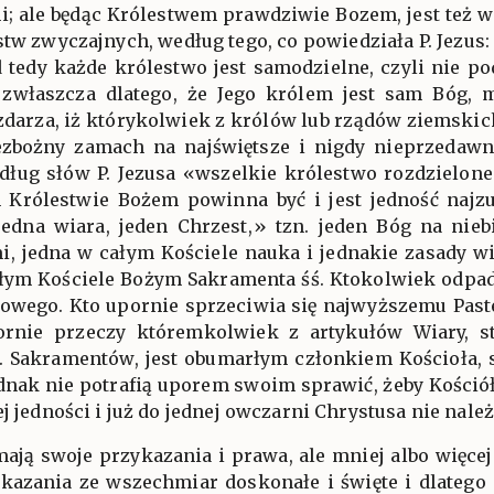
i; ale będąc Królestwem prawdziwie Bozem, jest też w
tw zwyczajnych, według tego, co powiedziała P. Jezus:
d tedy każde królestwo jest samodzielne, czyli nie p
 zwłaszcza dlatego, że Jego królem jest sam Bóg,
ę zdarza, iż którykolwiek z królów lub rządów ziemski
bezbożny zamach na najświętsze i nigdy nieprzedaw
według słów P. Jezusa «wszelkie królestwo rozdzielone
 Królestwie Bożem powinna być i jest jedność najzu
jedna wiara, jeden Chrzest,» tzn. jeden Bóg na nieb
i, jedna w całym Kościele nauka i jednakie zasady wia
ałym Kościele Bożym Sakramenta śś. Ktokolwiek odpada
sowego. Kto upornie sprzeciwia się najwyższemu Paste
rnie przeczy któremkolwiek z artykułów Wiary, st
ś. Sakramentów, jest obumarłym członkiem Kościoła, 
dnak nie potrafią uporem swoim sprawić, żeby Kościół
j jedności i już do jednej owczarni Chrystusa nie należ
mają swoje przykazania i prawa, ale mniej albo więce
azania ze wszechmiar doskonałe i święte i dlatego n