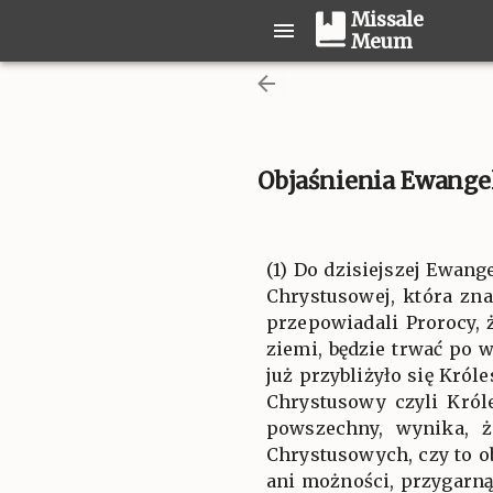
Missale
Meum
Objaśnienia Ewangel
(1) Do dzisiejszej Ewang
Chrystusowej, która zn
przepowiadali Prorocy, 
ziemi, będzie trwać po w
już przybliżyło się Króle
Chrystusowy czyli Król
powszechny, wynika, ż
Chrystusowych, czy to ob
ani możności, przygarną