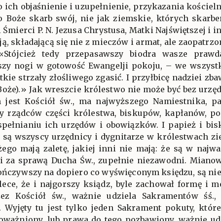
o ich objaśnienie i uzupełnienie, przykazania kości
Boże skarb swój, nie jak ziemskie, których skarbem
i Śmierci P. N. Jezusa Chrystusa, Matki Najświętszej i
ą, składającą się nie z mieczów i armat, ale zaopatrzon
Stójcież tedy przepasawszy biodra wasze prawd
szy nogi w gotowość Ewangelji pokoju, – we wszystk
kie strzały złośliwego zgasić. I przyłbicę nadziei zb
Boże).» Jak wreszcie królestwo nie może być bez urzęd
 jest Kościół św., ma najwyższego Namiestnika, pap
iby rządców części królestwa, biskupów, kapłanów, 
spełnianiu ich urzędów i obowiązków. I papież i bis
o są wszyscy urzędnicy i dygnitarze w królestwach zi
ego mają zaletę, jakiej inni nie mają: że są w najw
 i za sprawą Ducha Św., zupełnie niezawodni. Miano
kończywszy na dopiero co wyświęconym księdzu, są n
lece, że i najgorszy ksiądz, byle zachował formę i m
ez Kościół św., ważnie udziela Sakramentów śś.
 Wyjęty tu jest tylko jeden Sakrament pokuty, któr
oważniony, lub prawa do tego pozbawiony, ważnie ud