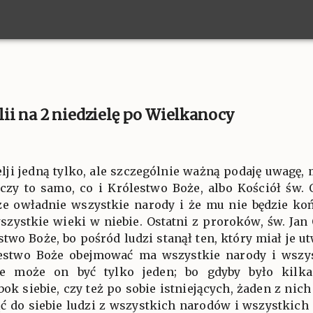
ii na 2 niedzielę po Wielkanocy
elji jedną tylko, ale szczególnie ważną podaję uwagę,
aczy to samo, co i Królestwo Boże, albo Kościół św.
że owładnie wszystkie narody i że mu nie będzie ko
szystkie wieki w niebie. Ostatni z proroków, św. Jan
stwo Boże, bo pośród ludzi stanął ten, który miał je u
estwo Boże obejmować ma wszystkie narody i wszystk
e może on być tylko jeden; bo gdyby było kilk
ok siebie, czy też po sobie istniejących, żaden z nic
ć do siebie ludzi z wszystkich narodów i wszystkich c