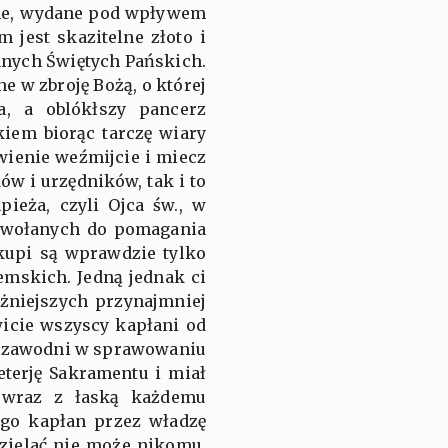
elne, wydane pod wpływem
 jest skazitelne złoto i
 innych Świętych Pańskich.
e w zbroję Bożą, o której
a, a oblókłszy pancerz
iem biorąc tarczę wiary
awienie weźmijcie i miecz
ów i urzędników, tak i to
ieża, czyli Ojca św., w
powołanych do pomagania
kupi są wprawdzie tylko
emskich. Jedną jednak ci
ażniejszych przynajmniej
wicie wszyscy kapłani od
iezawodni w sprawowaniu
eterję Sakramentu i miał
, wraz z łaską każdemu
ego kapłan przez władzę
zielać nie może nikomu,