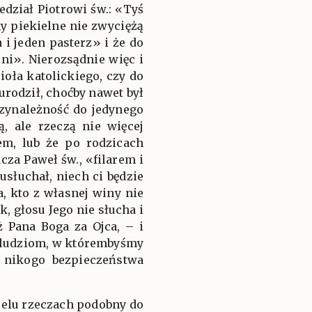
edział Piotrowi św.: «Tyś
my piekielne nie zwyciężą
 i jeden pasterz» i że do
rni». Nierozsądnie więc i
ioła katolickiego, czy do
 urodził, choćby nawet był
rzynależność do jedynego
, ale rzeczą nie więcej
em, lub że po rodzicach
cza Paweł św., «filarem i
usłuchał, niech ci będzie
, kto z własnej winy nie
k, głosu Jego nie słucha i
 Pana Boga za Ojca, – i
e ludziom, w którembyśmy
 nikogo bezpieczeństwa
ielu rzeczach podobny do