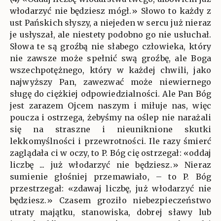
włodarzyć nie będziesz mógł.» Słowo to każdy z
ust Pańskich słyszy, a niejeden w sercu już nieraz
je usłyszał, ale niestety podobno go nie usłuchał.
Słowa te są groźbą nie słabego człowieka, który
nie zawsze może spełnić swą groźbę, ale Boga
wszechpotężnego, który w każdej chwili, jako
najwyższy Pan, zawezwać może niewiernego
sługę do ciężkiej odpowiedzialności. Ale Pan Bóg
jest zarazem Ojcem naszym i miłuje nas, więc
poucza i ostrzega, żebyśmy na oślep nie narażali
się na straszne i nieuniknione skutki
lekkomyślności i przewrotności. Ile razy śmierć
zaglądała ci w oczy, to P. Bóg cię ostrzegał: «oddaj
liczbę ... już włodarzyć nie będziesz.» Nieraz
sumienie głośniej przemawiało, – to P. Bóg
przestrzegał: «zdawaj liczbę, już włodarzyć nie
będziesz.» Czasem groziło niebezpieczeństwo
utraty majątku, stanowiska, dobrej sławy lub