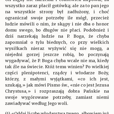
wszystko zaraz płacił gotówką; ale za to pan jego
na wszystkie strony był zadłużony, i choć
ograniczał swoje potrzeby ile mógł, przecież
ludzie mówili o nim, że skąpy i nie dba o honor
domu swego, bo długów nie płaci. Podobnież i
dziś narzekają ludzie na P. Boga, że chyba
zapomniał o tylu biednych, co przy wielkich
wysiłkach nieraz wyżywić się nie mogą, a
niejedni gorzej jeszcze robią, bo poczynają
wygadywać, że P. Boga chyba wcale nie ma, kiedy
tak źle na świecie. Któż temu winien? Po wielkiej
części plenipotenci, rządcy i włodarze Boży,
którzy, z małymi wyjątkami, «co ich jest,
szukają,» jak mówi Pismo św., «nie co jest Jezusa
Chrystusa,» i rozpraszają dobra Pańskie na
swoje wygórowane potrzeby, zamiast niemi
zawiadywać według Jego woli.
(4) «Oddaj liczbę włodarstwa twego, albowiem już