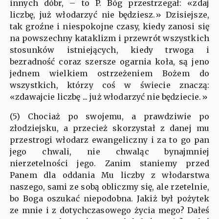
innych dóbr, – to P. Bóg przestrzegał: «zdaj
liczbę, już włodarzyć nie będziesz.» Dzisiejsze,
tak groźne i niespokojne czasy, kiedy zanosi się
na powszechny kataklizm i przewrót wszystkich
stosunków istniejących, kiedy trwoga i
bezradność coraz szersze ogarnia koła, są jeno
jednem wielkiem ostrzeżeniem Bożem do
wszystkich, którzy coś w świecie znaczą:
«zdawajcie liczbę ... już włodarzyć nie będziecie.»
(5) Chociaż po swojemu, a prawdziwie po
złodziejsku, a przecież skorzystał z danej mu
przestrogi włodarz ewangeliczny i za to go pan
jego chwali, nie chwaląc bynajmniej
nierzetelności jego. Zanim staniemy przed
Panem dla oddania Mu liczby z włodarstwa
naszego, sami ze sobą obliczmy się, ale rzetelnie,
bo Boga oszukać niepodobna. Jakiż był pożytek
ze mnie i z dotychczasowego życia mego? Dałeś