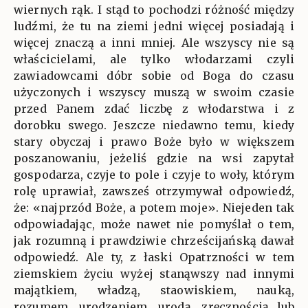
wiernych rąk. I stąd to pochodzi różność między
ludźmi, że tu na ziemi jedni więcej posiadają i
więcej znaczą a inni mniej. Ale wszyscy nie są
właścicielami, ale tylko włodarzami czyli
zawiadowcami dóbr sobie od Boga do czasu
użyczonych i wszyscy muszą w swoim czasie
przed Panem zdać liczbę z włodarstwa i z
dorobku swego. Jeszcze niedawno temu, kiedy
stary obyczaj i prawo Boże było w większem
poszanowaniu, jeżeliś gdzie na wsi zapytał
gospodarza, czyje to pole i czyje to woły, którym
rolę uprawiał, zawsześ otrzymywał odpowiedź,
że: «najprzód Boże, a potem moje». Niejeden tak
odpowiadając, może nawet nie pomyślał o tem,
jak rozumną i prawdziwie chrześcijańską dawał
odpowiedź. Ale ty, z łaski Opatrzności w tem
ziemskiem życiu wyżej stanąwszy nad innymi
majątkiem, władzą, staowiskiem, nauką,
rozumem, urodzeniem, urodą, zręcznością lub