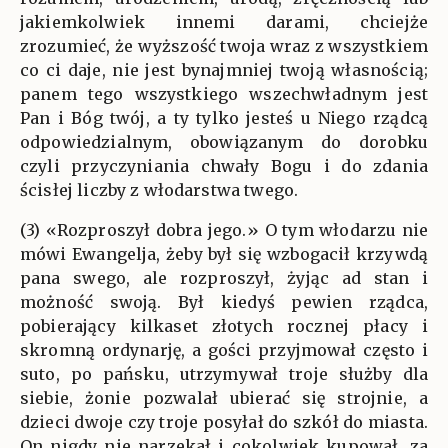
jakiemkolwiek innemi darami, chciejże
zrozumieć, że wyższość twoja wraz z wszystkiem
co ci daje, nie jest bynajmniej twoją własnością;
panem tego wszystkiego wszechwładnym jest
Pan i Bóg twój, a ty tylko jesteś u Niego rządcą
odpowiedzialnym, obowiązanym do dorobku
czyli przyczyniania chwały Bogu i do zdania
ścisłej liczby z włodarstwa twego.
(3) «Rozproszył dobra jego.» O tym włodarzu nie
mówi Ewangelja, żeby był się wzbogacił krzywdą
pana swego, ale rozproszył, żyjąc ad stan i
możność swoją. Był kiedyś pewien rządca,
pobierający kilkaset złotych rocznej płacy i
skromną ordynarję, a gości przyjmował często i
suto, po pańsku, utrzymywał troje służby dla
siebie, żonie pozwalał ubierać się strojnie, a
dzieci dwoje czy troje posyłał do szkół do miasta.
On nigdy nie narzekał i cokolwiek kupował, za