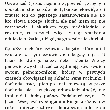
Używa zaś P. Jezus często przypowieści, żeby tym
sposobem słuchaczów nie tylko zaciekawić, ale i
zmusić ich do głębszego zastanowienia się. Bo
kto słowa Bożego słucha, ale nad niem się nie
zastanawia, i skutkiem tego niedokładnie je
rozumie, ten niewiele więcej z tego słuchania
odniesie pożytku, niż gdyby go wcale nie słuchał.
(2) «Był niektóry człowiek bogaty, który miał
włodarza.» Tym człowiekiem bogatym jest P.
Jezus, do którego należy niebo i ziemia. Wielcy
panowie zwykli zlecać zarząd majątków swoich
swoim pełnomocnikom, którzy w pewnych
czasach obowiązani są składać Panu rachunki i
dochody. Tacy plenipotenci miewają większe
dochody, ale i większą odpowiedzialność, niż
inni niżsi słudzy pańscy. Podobnież czyni i P.
Jezus. Wszyscyśmy sługami u Niego, a różnym w
różnej mierze rozliczne dobra swoje oddaje do