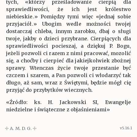
tych, «którzy prześladowanie cierpią dla
sprawiedliwości, że ich jest królestwo
niebieskie.» Pomiędzy tymi więc «jednaj sobie
przyjaciół.» Ubogim wedle możności twojej
dostarczaj chleba, innym zarobku, dbaj o sługi
twoje, jakby o dzieci przybrane. Cierpiących dla
sprawiedliwości pocieszaj, a dziękuj P. Bogu,
jeżeli pozwoli ci razem z nimi pracować, mozolić
się, a choćby i cierpieć dla jakiejkolwiek zbożnej
sprawy. Wtenczas życie twoje przestanie być
czczem i szarem, a Pan pozwoli ci włodarzyć tak
długo, aż sam, wraz z Świętymi, będzie mógł cię
przyjąć do przybytków wiecznych.
«Źródło: ks. H. Jackowski SI, Ewangelje
niedzielne i świąteczne z objaśnieniami»
☩ A. M. D. G. ☩
v5.16.1