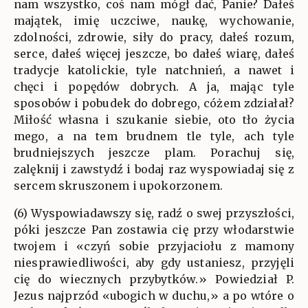
nam wszystko, coś nam mógł dać, Panie? Dałeś
majątek, imię uczciwe, naukę, wychowanie,
zdolności, zdrowie, siły do pracy, dałeś rozum,
serce, dałeś więcej jeszcze, bo dałeś wiarę, dałeś
tradycje katolickie, tyle natchnień, a nawet i
chęci i popędów dobrych. A ja, mając tyle
sposobów i pobudek do dobrego, cóżem zdziałał?
Miłość własna i szukanie siebie, oto tło życia
mego, a na tem brudnem tle tyle, ach tyle
brudniejszych jeszcze plam. Porachuj się,
zalęknij i zawstydź i bodaj raz wyspowiadaj się z
sercem skruszonem i upokorzonem.
(6) Wyspowiadawszy się, radź o swej przyszłości,
póki jeszcze Pan zostawia cię przy włodarstwie
twojem i «czyń sobie przyjaciołu z mamony
niesprawiedliwości, aby gdy ustaniesz, przyjęli
cię do wiecznych przybytków.» Powiedział P.
Jezus najprzód «ubogich w duchu,» a po wtóre o