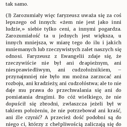
tak samo.
(3) Zarozumiały więc faryzeusz uważa się za coś
lepszego od innych: «żem nie jest jako inni
ludzie,» siebie tylko ceni, a innymi pogardza.
Zarozumiałość ta u jednych jest większa, u
innych mniejsza, w miarę tego do ilu i jakich
mniemanych lub rzeczywistych zalet naszych się
odnosi. Faryzeusz z Ewangelii zdaje się, że
rzeczywiście nie był ani drapieżnym, ani
niesprawiedliwym, ani cudzołożnikiem, –
przynajmniej nie było mu można zarzucać ani
rozboju, ani kradzieży, ani cudzołóstwa; ale to nie
daje mu prawa do przechwalania się ani do
pomiatania drugimi. Bo cóż wielkiego, że nie
dopuścił się zbrodni, zwłaszcza jeżeli był w
takiem położeniu, że nie potrzebował ani kraść,
ani źle czynić? A przecież dość podobni są do
niego ci, którzy z chełpliwością zaliczają się do