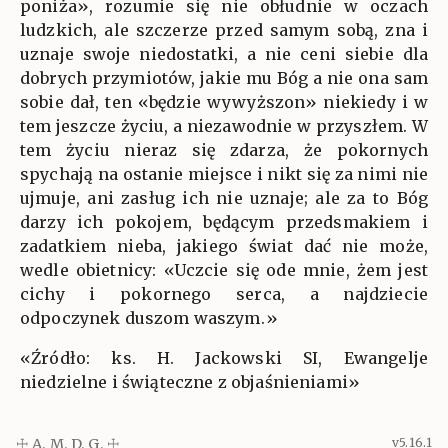
poniża», rozumie się nie obłudnie w oczach
ludzkich, ale szczerze przed samym sobą, zna i
uznaje swoje niedostatki, a nie ceni siebie dla
dobrych przymiotów, jakie mu Bóg a nie ona sam
sobie dał, ten «będzie wywyższon» niekiedy i w
tem jeszcze życiu, a niezawodnie w przyszłem. W
tem życiu nieraz się zdarza, że pokornych
spychają na ostanie miejsce i nikt się za nimi nie
ujmuje, ani zasług ich nie uznaje; ale za to Bóg
darzy ich pokojem, będącym przedsmakiem i
zadatkiem nieba, jakiego świat dać nie może,
wedle obietnicy: «Uczcie się ode mnie, żem jest
cichy i pokornego serca, a najdziecie
odpoczynek duszom waszym.»
«Źródło: ks. H. Jackowski SI, Ewangelje
niedzielne i świąteczne z objaśnieniami»
☩ A. M. D. G. ☩
v5.16.1