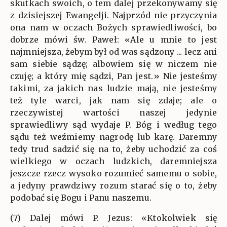
skutkach swoich, o tem dalej przekonywamy się
z dzisiejszej Ewangelji. Najprzód nie przyczynia
ona nam w oczach Bożych sprawiedliwości, bo
dobrze mówi św. Paweł: «Ale u mnie to jest
najmniejsza, żebym był od was sądzony ... lecz ani
sam siebie sądzę; albowiem się w niczem nie
czuję; a który mię sądzi, Pan jest.» Nie jesteśmy
takimi, za jakich nas ludzie mają, nie jesteśmy
też tyle warci, jak nam się zdaje; ale o
rzeczywistej wartości naszej jedynie
sprawiedliwy sąd wydaje P. Bóg i według tego
sądu też weźmiemy nagrodę lub karę. Daremny
tedy trud sadzić się na to, żeby uchodzić za coś
wielkiego w oczach ludzkich, daremniejsza
jeszcze rzecz wysoko rozumieć samemu o sobie,
a jedyny prawdziwy rozum starać się o to, żeby
podobać się Bogu i Panu naszemu.
(7) Dalej mówi P. Jezus: «Ktokolwiek się