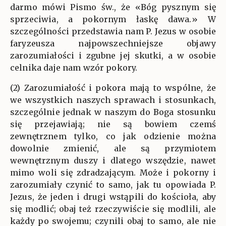
darmo mówi Pismo św., że «Bóg pysznym się
sprzeciwia, a pokornym łaskę dawa.» W
szczególności przedstawia nam P. Jezus w osobie
faryzeusza najpowszechniejsze objawy
zarozumiałości i zgubne jej skutki, a w osobie
celnika daje nam wzór pokory.
(2) Zarozumiałość i pokora mają to wspólne, że
we wszystkich naszych sprawach i stosunkach,
szczególnie jednak w naszym do Boga stosunku
się przejawiają; nie są bowiem czemś
zewnętrznem tylko, co jak odzienie można
dowolnie zmienić, ale są przymiotem
wewnętrznym duszy i dlatego wszędzie, nawet
mimo woli się zdradzającym. Może i pokorny i
zarozumiały czynić to samo, jak tu opowiada P.
Jezus, że jeden i drugi wstąpili do kościoła, aby
się modlić; obaj też rzeczywiście się modlili, ale
każdy po swojemu; czynili obaj to samo, ale nie