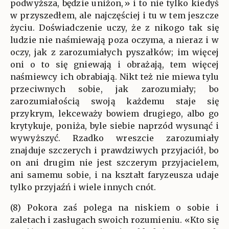
podwyższa, będzie uniżon,» i to nie tylko kiedyś
w przyszedłem, ale najczęściej i tu w tem jeszcze
życiu. Doświadczenie uczy, że z nikogo tak się
ludzie nie naśmiewają poza oczyma, a nieraz i w
oczy, jak z zarozumiałych pyszałków; im więcej
oni o to się gniewają i obrażają, tem więcej
naśmiewcy ich obrabiają. Nikt też nie miewa tylu
przeciwnych sobie, jak zarozumiały; bo
zarozumiałością swoją każdemu staje się
przykrym, lekceważy bowiem drugiego, albo go
krytykuje, poniża, byle siebie naprzód wysunąć i
wywyższyć. Rzadko wreszcie zarozumiały
znajduje szczerych i prawdziwych przyjaciół, bo
on ani drugim nie jest szczerym przyjacielem,
ani samemu sobie, i na kształt faryzeusza udaje
tylko przyjaźń i wiele innych cnót.
(8) Pokora zaś polega na niskiem o sobie i
zaletach i zasługach swoich rozumieniu. «Kto się