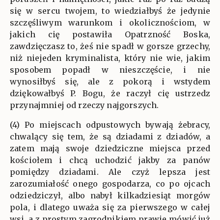
się w sercu twojem, to wiedziałbyś że jedynie
szczęśliwym warunkom i okolicznościom, w
jakich cię postawiła Opatrzność Boska,
zawdzięczasz to, żeś nie spadł w gorsze grzechy,
niż niejeden kryminalista, który nie wie, jakim
sposobem popadł w nieszczęście, i nie
wynosiłbyś się, ale z pokorą i wstydem
dziękowałbyś P. Bogu, że raczył cię ustrzedz
przynajmniej od rzeczy najgorszych.
(4) Po miejscach odpustowych bywają żebracy,
chwalący się tem, że są dziadami z dziadów, a
zatem mają swoje dziedziczne miejsca przed
kościołem i chcą uchodzić jakby za panów
pomiędzy dziadami. Ale czyż lepsza jest
zarozumiałość onego gospodarza, co po ojcach
odziedziczył, albo nabył kilkadziesiąt morgów
pola, i dlatego uważa się za pierwszego w całej
wsi, a z prostym zagrodnikiem prawie mówić już