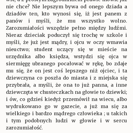
nie chce? Nie lepszym bywa od onego dziada a
dziadów ten, kto wynosi się, iż jest panem z
panów i myśli, że mu wszystko wolno.
Zarozumiałości wszędzie pełno między ludźmi.
Nieraz dzieciak poduczył się trochę w szkole i
myśli, że już jest mądry, i ojcu w oczy wmawia
nieuctwo; student uczący się w mieście na
urzędnika albo księdza, wstydzi się ojca w
siermięgę ubranego pocałować w rękę, bo zdaje
mu się, że on jest coś lepszego niż ojciec, i ta
dziewczyna co poszła do miasta i z miejska się
przybrała, a myśli, że ona to już panna, a inne
dziewczęta w chusteczkach na głowie to dziewki;
i ów, co gdzieś kiedyż przemówił na wiecu, albo
wydrukowano go w gazecie, a już ma się za
wielkiego i bardzo mądrego człowieka ; u takich
i tym podobnych ludzi w głowie i w sercu
zarozumiałość.