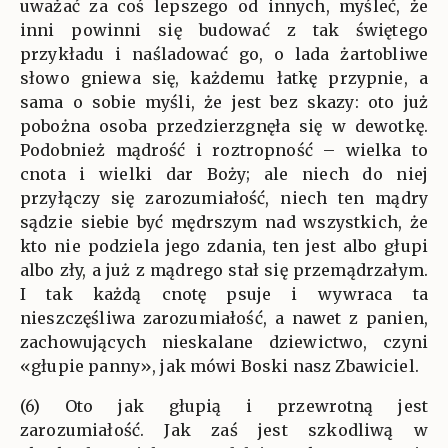
uważać za coś lepszego od innych, myśleć, że
inni powinni się budować z tak świętego
przykładu i naśladować go, o lada żartobliwe
słowo gniewa się, każdemu łatkę przypnie, a
sama o sobie myśli, że jest bez skazy: oto już
pobożna osoba przedzierzgnęła się w dewotkę.
Podobnież mądrość i roztropność – wielka to
cnota i wielki dar Boży; ale niech do niej
przyłączy się zarozumiałość, niech ten mądry
sądzie siebie być mędrszym nad wszystkich, że
kto nie podziela jego zdania, ten jest albo głupi
albo zły, a już z mądrego stał się przemądrzałym.
I tak każdą cnotę psuje i wywraca ta
nieszczęśliwa zarozumiałość, a nawet z panien,
zachowujących nieskalane dziewictwo, czyni
«głupie panny», jak mówi Boski nasz Zbawiciel.
(6) Oto jak głupią i przewrotną jest
zarozumiałość. Jak zaś jest szkodliwą w