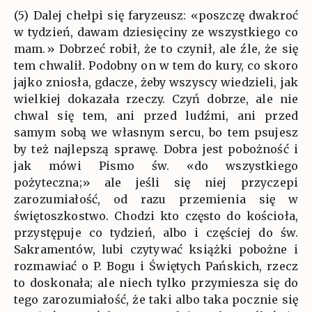
(5) Dalej chełpi się faryzeusz: «poszczę dwakroć
w tydzień, dawam dziesięciny ze wszystkiego co
mam.» Dobrzeć robił, że to czynił, ale źle, że się
tem chwalił. Podobny on w tem do kury, co skoro
jajko zniosła, gdacze, żeby wszyscy wiedzieli, jak
wielkiej dokazała rzeczy. Czyń dobrze, ale nie
chwal się tem, ani przed ludźmi, ani przed
samym sobą we własnym sercu, bo tem psujesz
by też najlepszą sprawę. Dobra jest pobożność i
jak mówi Pismo św. «do wszystkiego
pożyteczna;» ale jeśli się niej przyczepi
zarozumiałość, od razu przemienia się w
świętoszkostwo. Chodzi kto często do kościoła,
przystępuje co tydzień, albo i częściej do św.
Sakramentów, lubi czytywać książki pobożne i
rozmawiać o P. Bogu i Świętych Pańskich, rzecz
to doskonała; ale niech tylko przymiesza się do
tego zarozumiałość, że taki albo taka pocznie się