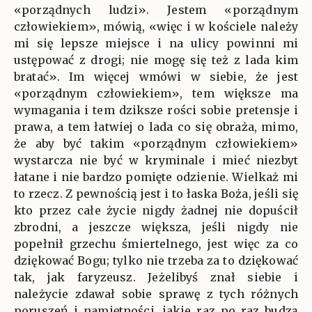
«porządnych ludzi». Jestem «porządnym
człowiekiem», mówią, «więc i w kościele należy
mi się lepsze miejsce i na ulicy powinni mi
ustępować z drogi; nie mogę się też z lada kim
bratać». Im więcej wmówi w siebie, że jest
«porządnym człowiekiem», tem większe ma
wymagania i tem dziksze rości sobie pretensje i
prawa, a tem łatwiej o lada co się obraża, mimo,
że aby być takim «porządnym człowiekiem»
wystarcza nie być w kryminale i mieć niezbyt
łatane i nie bardzo pomięte odzienie. Wielkaż mi
to rzecz. Z pewnością jest i to łaska Boża, jeśli się
kto przez całe życie nigdy żadnej nie dopuścił
zbrodni, a jeszcze większa, jeśli nigdy nie
popełnił grzechu śmiertelnego, jest więc za co
dziękować Bogu; tylko nie trzeba za to dziękować
tak, jak faryzeusz. Jeżelibyś znał siebie i
należycie zdawał sobie sprawę z tych różnych
poruszeń i namiętności, jakie raz po raz budzą