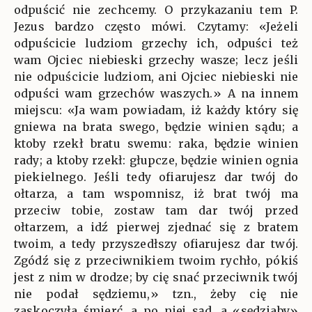
odpuścić nie zechcemy. O przykazaniu tem P.
Jezus bardzo często mówi. Czytamy: «Jeżeli
odpuścicie ludziom grzechy ich, odpuści też
wam Ojciec niebieski grzechy wasze; lecz jeśli
nie odpuścicie ludziom, ani Ojciec niebieski nie
odpuści wam grzechów waszych.» A na innem
miejscu: «Ja wam powiadam, iż każdy który się
gniewa na brata swego, będzie winien sądu; a
ktoby rzekł bratu swemu: raka, będzie winien
rady; a ktoby rzekł: głupcze, będzie winien ognia
piekielnego. Jeśli tedy ofiarujesz dar twój do
ołtarza, a tam wspomnisz, iż brat twój ma
przeciw tobie, zostaw tam dar twój przed
ołtarzem, a idź pierwej zjednać się z bratem
twoim, a tedy przyszedłszy ofiarujesz dar twój.
Zgódź się z przeciwnikiem twoim rychło, pókiś
jest z nim w drodze; by cię snać przeciwnik twój
nie podał sędziemu,» tzn., żeby cię nie
zaskoczyła śmierć, a po niej sąd, a «sędziaby»