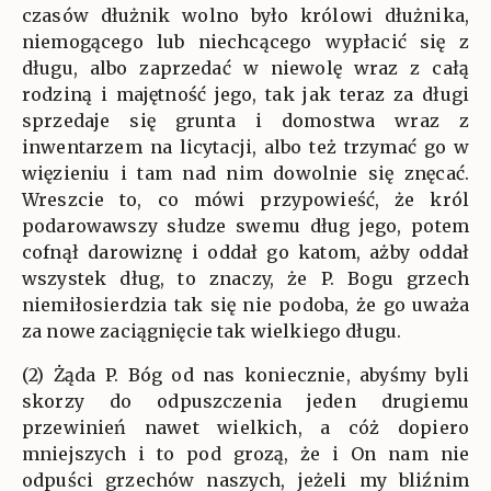
czasów dłużnik wolno było królowi dłużnika,
niemogącego lub niechcącego wypłacić się z
długu, albo zaprzedać w niewolę wraz z całą
rodziną i majętność jego, tak jak teraz za długi
sprzedaje się grunta i domostwa wraz z
inwentarzem na licytacji, albo też trzymać go w
więzieniu i tam nad nim dowolnie się znęcać.
Wreszcie to, co mówi przypowieść, że król
podarowawszy słudze swemu dług jego, potem
cofnął darowiznę i oddał go katom, ażby oddał
wszystek dług, to znaczy, że P. Bogu grzech
niemiłosierdzia tak się nie podoba, że go uważa
za nowe zaciągnięcie tak wielkiego długu.
(2) Żąda P. Bóg od nas koniecznie, abyśmy byli
skorzy do odpuszczenia jeden drugiemu
przewinień nawet wielkich, a cóż dopiero
mniejszych i to pod grozą, że i On nam nie
odpuści grzechów naszych, jeżeli my bliźnim