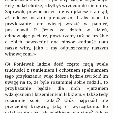
«cię podał słudze, a byłbyś wrzucon do ciemnicy.
Zaprawdę powiadam ci, nie wnijdziesz stamtąd,
aż oddasz ostatni pieniążek». I aby nam to
przykazanie tem więcej wrazić w pamięć,
postanowił P. Jezus, że dzień w dzień,
odmawiając pacierz, powtarzamy tuż po prośbie
o chleb powszedni one słowa: «odpuść nam
nasze winy, jako i my odpuszczamy naszym
winowajcom.»
(3) Ponieważ ludzie dość często mają wiele
trudności z sumieniem i ochotnem spełnianiem
tego przykazania, więc dobrze będzie zwrócić im
uwagę na to, że byle rozumniej sobie radzili, to
przykazanie będzie dla nich «jarzmem
wdzięcznem i brzemieniem lekkiem.» Jakże tedy
rozumnie sobie radzić? Otóż najprzód nie
przeceniaj krzywdy, jaką ci wyrządzono. Bo
ostatecznie cóż tak wielkiego się stało? Gdyby