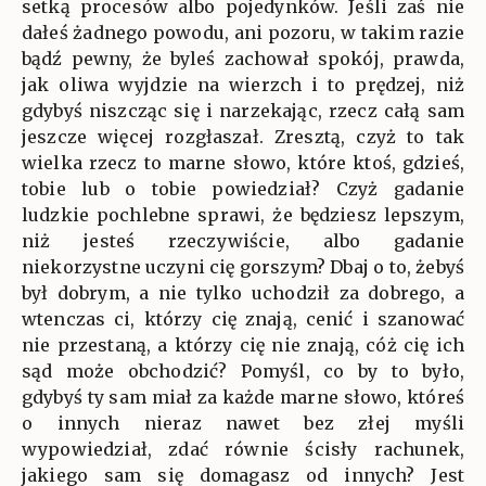
setką procesów albo pojedynków. Jeśli zaś nie
dałeś żadnego powodu, ani pozoru, w takim razie
bądź pewny, że byleś zachował spokój, prawda,
jak oliwa wyjdzie na wierzch i to prędzej, niż
gdybyś niszcząc się i narzekając, rzecz całą sam
jeszcze więcej rozgłaszał. Zresztą, czyż to tak
wielka rzecz to marne słowo, które ktoś, gdzieś,
tobie lub o tobie powiedział? Czyż gadanie
ludzkie pochlebne sprawi, że będziesz lepszym,
niż jesteś rzeczywiście, albo gadanie
niekorzystne uczyni cię gorszym? Dbaj o to, żebyś
był dobrym, a nie tylko uchodził za dobrego, a
wtenczas ci, którzy cię znają, cenić i szanować
nie przestaną, a którzy cię nie znają, cóż cię ich
sąd może obchodzić? Pomyśl, co by to było,
gdybyś ty sam miał za każde marne słowo, któreś
o innych nieraz nawet bez złej myśli
wypowiedział, zdać równie ścisły rachunek,
jakiego sam się domagasz od innych? Jest