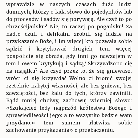
wprawdzie w naszych czasach dużo ludzi
dumnych, którzy o lada słowo do pojedynków lub
do procesów i sądów się porywają. Ale czyż to po
chrześcijańsku? Nie, to raczej po pogańsku! Za
nadto czuli i delikatni zrobili się ludzie na
przykazanie Boże, i im więcej kto pozwala sobie
sądzić i krytykować drugich, tem więcej
pospolicie się obraża, gdy inni go nawzajem w
tem i owem krytykują i sądzą/ Skrzywdzono cię
na majątku? Ale czyż przez to, że się gniewasz,
wróci ci się krzywda? Wolno ci bronić swojej
rzetelnie nabytej własności, ale bez gniewu, bez
zawziętości, bez żalu do tych, którzy zawinili.
Bądź mniej chciwy, zachowuj wierniej słowo:
«Szukajcież tedy najprzód królestwa Bożego i
sprawiedliwości jego: a to wszystko będzie wam
przydano:» tem samem ułatwisz sobie
zachowanie przykazania» o przebaczeniu.