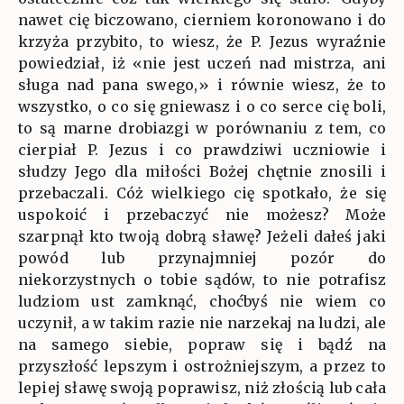
nawet cię biczowano, cierniem koronowano i do
krzyża przybito, to wiesz, że P. Jezus wyraźnie
powiedział, iż «nie jest uczeń nad mistrza, ani
sługa nad pana swego,» i równie wiesz, że to
wszystko, o co się gniewasz i o co serce cię boli,
to są marne drobiazgi w porównaniu z tem, co
cierpiał P. Jezus i co prawdziwi uczniowie i
słudzy Jego dla miłości Bożej chętnie znosili i
przebaczali. Cóż wielkiego cię spotkało, że się
uspokoić i przebaczyć nie możesz? Może
szarpnął kto twoją dobrą sławę? Jeżeli dałeś jaki
powód lub przynajmniej pozór do
niekorzystnych o tobie sądów, to nie potrafisz
ludziom ust zamknąć, choćbyś nie wiem co
uczynił, a w takim razie nie narzekaj na ludzi, ale
na samego siebie, popraw się i bądź na
przyszłość lepszym i ostrożniejszym, a przez to
lepiej sławę swoją poprawisz, niż złością lub cała