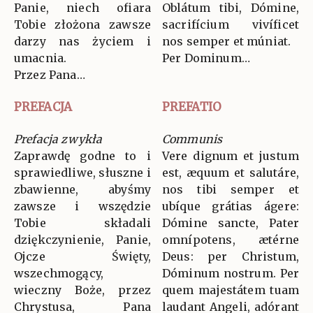
Panie, niech ofiara
Oblátum tibi, Dómine,
Tobie złożona zawsze
sacrifícium vivíficet
darzy nas życiem i
nos semper et múniat.
umacnia.
Per Dominum…
Przez Pana…
PREFACJA
PREFATIO
Prefacja zwykła
Communis
Zaprawdę godne to i
Vere dignum et justum
sprawiedliwe, słuszne i
est, æquum et salutáre,
zbawienne, abyśmy
nos tibi semper et
zawsze i wszędzie
ubíque grátias ágere:
Tobie składali
Dómine sancte, Pater
dziękczynienie, Panie,
omnípotens, ætérne
Ojcze Święty,
Deus: per Christum,
wszechmogący,
Dóminum nostrum. Per
wieczny Boże, przez
quem majestátem tuam
Chrystusa, Pana
laudant Angeli, adórant