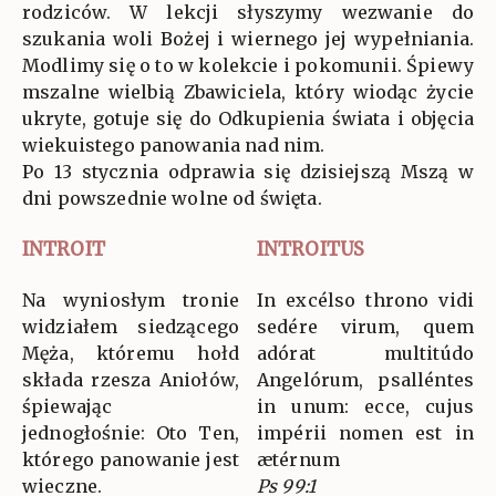
rodziców. W lekcji słyszymy wezwanie do
szukania woli Bożej i wiernego jej wypełniania.
Modlimy się o to w kolekcie i pokomunii. Śpiewy
mszalne wielbią Zbawiciela, który wiodąc życie
ukryte, gotuje się do Odkupienia świata i objęcia
wiekuistego panowania nad nim.
Po 13 stycznia odprawia się dzisiejszą Mszą w
dni powszednie wolne od święta.
INTROIT
INTROITUS
Na wyniosłym tronie
In excélso throno vidi
widziałem siedzącego
sedére virum, quem
Męża, któremu hołd
adórat multitúdo
składa rzesza Aniołów,
Angelórum, psalléntes
śpiewając
in unum: ecce, cujus
jednogłośnie: Oto Ten,
impérii nomen est in
którego panowanie jest
ætérnum
wieczne.
Ps 99:1