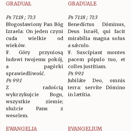
GRADUAŁ
GRADUALE
Ps 71:18 ; 71:3
Ps 71:18 ; 71:3
Błogosławiony Pan Bóg
Benedíctus Dóminus,
Izraela: On jeden czyni
Deus Israël, qui facit
cuda wielkie od
mirabília magna solus
wieków.
a sǽculo.
℣. Góry przyniosą
℣. Suscípiant montes
ludowi twojemu pokój,
pacem pópulo tuo, et
a pagórki
colles justítiam.
sprawiedliwość.
Ps 99:1
Ps 99:1
Jubiláte Deo, omnis
Z radością
terra: servíte Dómino
wykrzykujcie Bogu,
in lætítia.
wszystkie ziemie;
służcie Panu z
weselem.
EWANGELIA
EVANGELIUM