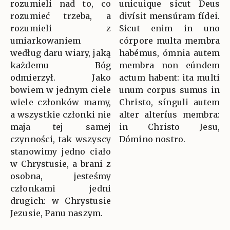
rozumieli nad to, co
unicuique sicut Deus
rozumieć trzeba, a
divísit mensúram fídei.
rozumieli z
Sicut enim in uno
umiarkowaniem
córpore multa membra
według daru wiary, jaką
habémus, ómnia autem
każdemu Bóg
membra non eúndem
odmierzył. Jako
actum habent: ita multi
bowiem w jednym ciele
unum corpus sumus in
wiele członków mamy,
Christo, sínguli autem
a wszystkie członki nie
alter alteríus membra:
maja tej samej
in Christo Jesu,
czynności, tak wszyscy
Dómino nostro.
stanowimy jedno ciało
w Chrystusie, a brani z
osobna, jesteśmy
członkami jedni
drugich: w Chrystusie
Jezusie, Panu naszym.