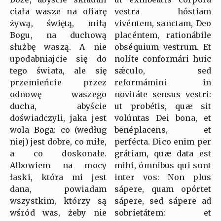
ciała wasze na ofiarę
vestra hóstiam
żywą, świętą, miłą
vivéntem, sanctam, Deo
Bogu, na duchową
placéntem, rationábile
służbę waszą. A nie
obséquium vestrum. Et
upodabniajcie się do
nolíte conformári huic
tego świata, ale się
sǽculo, sed
przemieńcie przez
reformámini in
odnowę waszego
novitáte sensus vestri:
ducha, abyście
ut probétis, quæ sit
doświadczyli, jaka jest
volúntas Dei bona, et
wola Boga: co (według
benéplacens, et
niej) jest dobre, co miłe,
perfécta. Dico enim per
a co doskonałe.
grátiam, quæ data est
Albowiem na mocy
mihi, ómnibus qui sunt
łaski, która mi jest
inter vos: Non plus
dana, powiadam
sápere, quam opórtet
wszystkim, którzy są
sápere, sed sápere ad
wśród was, żeby nie
sobrietátem: et