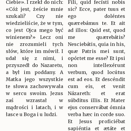
Ciebie». I rzekł do nich:
Fili, quid fecísti nobis
«Cóż jest, żeście mnie
sic? Ecce, pater tuus et
szukali? Czy nie
ego doléntes
wiedzieliście, że w tym,
quærebámus te. Et ait
co jest Ojca mego być
ad illos: Quid est, quod
winienem?» Lecz oni
me quærebátis?
nie zrozumieli tych
Nesciebátis, quia in his,
słów, które im mówił. I
quæ Patris mei sunt,
udał się z nimi, i
opórtet me esse? Et ipsi
przyszedł do Nazaretu,
non intellexérunt
a był im poddany. A
verbum, quod locútus
Matka jego wszystkie
est ad eos. Et descéndit
te słowa zachowywała
cum eis, et venit
w sercu swoim. Jezus
Názareth: et erat
zaś wzrastał w
súbditus illis. Et Mater
mądrości i latach, i w
ejus conservábat ómnia
łasce u Boga i u ludzi.
verba hæc in corde suo.
Et Jesus proficiébat
sapiéntia et ætáte et