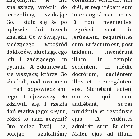
znalazłszy, wrócili do
diéi, et requirébant eum
Jerozolimy, szukając
inter cognátos et notos.
Go. I stało się, że po
Et non inveniéntes,
upływie dni trzech
regréssi sunt in
znaleźli Go w świątyni,
Jerúsalem, requiréntes
siedzącego wpośród
eum. Et factum est, post
doktorów, słuchającego
tríduum invenérunt
ich i zadającego im
illum in templo
pytania. A zdumiewali
sedéntem in médio
się wszyscy, którzy Go
doctórum, audiéntem
słuchali, nad rozumem
illos et interrogántem
i nad odpowiedziami
eos. Stupébant autem
Jego. I ujrzawszy Go
omnes, qui eum
zdziwili się. I rzekła
audiébant, super
doń Matka Jego: «Synu,
prudéntia et respónsis
cóżeś to nam uczynił?
ejus. Et vidéntes
Oto ojciec Twój i ja,
admiráti sunt. Et dixit
bolejąc, szukaliśmy
Mater ejus ad illum: