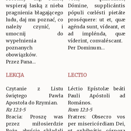
wspieraj łaską z nieba
Dómine, supplicántis
pragnienia błagającego
pópuli cœlésti pietáte
ludu, daj mu poznać, co
proséquere: ut et, quæ
należy czynić, i
agénda sunt, vídeant, et
umocnij do
ad implénda, quæ
wypełnienia
víderint, convaléscant.
poznanych
Per Dominum…
obowiązków.
Przez Pana…
LEKCJA
LECTIO
Czytanie z Listu
Léctio Epístolæ beáti
świętego Pawła
Pauli Apóstoli ad
Apostoła do Rzymian.
Romános.
Rz 12:1-5
Rom 12:1-5
Bracia: Proszę was
Fratres: Obsecro vos
przez miłosierdzie
per misericórdiam Dei,
Boże, abyście składali
ut exhibeátis córpora