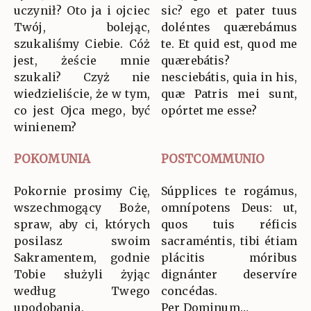
uczynił? Oto ja i ojciec
sic? ego et pater tuus
Twój, bolejąc,
doléntes quærebámus
szukaliśmy Ciebie. Cóż
te. Et quid est, quod me
jest, żeście mnie
quærebátis?
szukali? Czyż nie
nesciebátis, quia in his,
wiedzieliście, że w tym,
quæ Patris mei sunt,
co jest Ojca mego, być
opórtet me esse?
winienem?
POKOMUNIA
POSTCOMMUNIO
Pokornie prosimy Cię,
Súpplices te rogámus,
wszechmogący Boże,
omnípotens Deus: ut,
spraw, aby ci, których
quos tuis réficis
posilasz swoim
sacraméntis, tibi étiam
Sakramentem, godnie
plácitis móribus
Tobie służyli żyjąc
dignánter deservíre
według Twego
concédas.
upodobania.
Per Dominum…