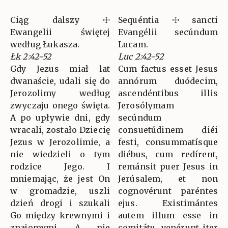
Ciąg dalszy ☩
Sequéntia ☩ sancti
Ewangelii świętej
Evangélii secúndum
według Łukasza.
Lucam.
Łk 2:42-52
Luc 2:42-52
Gdy Jezus miał lat
Cum factus esset Jesus
dwanaście, udali się do
annórum duódecim,
Jerozolimy według
ascendéntibus illis
zwyczaju onego święta.
Jerosólymam
A po upływie dni, gdy
secúndum
wracali, zostało Dziecię
consuetúdinem diéi
Jezus w Jerozolimie, a
festi, consummatísque
nie wiedzieli o tym
diébus, cum redírent,
rodzice Jego. I
remánsit puer Jesus in
mniemając, że jest On
Jerúsalem, et non
w gromadzie, uszli
cognovérunt paréntes
dzień drogi i szukali
ejus. Existimántes
Go między krewnymi i
autem illum esse in
znajomymi. A nie
comitátu, venérunt iter