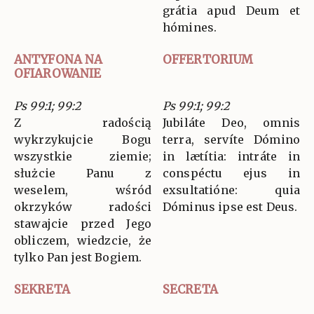
grátia apud Deum et
hómines.
ANTYFONA NA
OFFERTORIUM
OFIAROWANIE
Ps 99:1; 99:2
Ps 99:1; 99:2
Z radością
Jubiláte Deo, omnis
wykrzykujcie Bogu
terra, servíte Dómino
wszystkie ziemie;
in lætítia: intráte in
służcie Panu z
conspéctu ejus in
weselem, wśród
exsultatióne: quia
okrzyków radości
Dóminus ipse est Deus.
stawajcie przed Jego
obliczem, wiedzcie, że
tylko Pan jest Bogiem.
SEKRETA
SECRETA