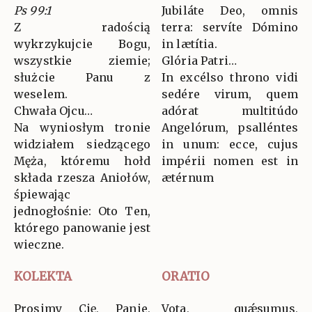
Ps 99:1
Jubiláte Deo, omnis
Z radością
terra: servíte Dómino
wykrzykujcie Bogu,
in lætítia.
wszystkie ziemie;
Glória Patri…
służcie Panu z
In excélso throno vidi
weselem.
sedére virum, quem
Chwała Ojcu…
adórat multitúdo
Na wyniosłym tronie
Angelórum, psalléntes
widziałem siedzącego
in unum: ecce, cujus
Męża, któremu hołd
impérii nomen est in
składa rzesza Aniołów,
ætérnum
śpiewając
jednogłośnie: Oto Ten,
którego panowanie jest
wieczne.
KOLEKTA
ORATIO
Prosimy Cię, Panie,
Vota, quǽsumus,