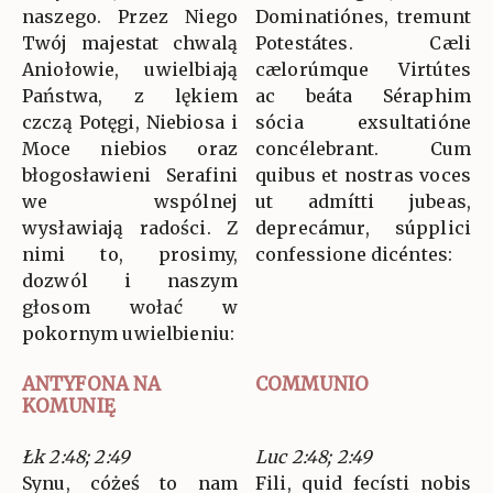
naszego. Przez Niego
Dominatiónes, tremunt
Twój majestat chwalą
Potestátes. Cæli
Aniołowie, uwielbiają
cælorúmque Virtútes
Państwa, z lękiem
ac beáta Séraphim
czczą Potęgi, Niebiosa i
sócia exsultatióne
Moce niebios oraz
concélebrant. Cum
błogosławieni Serafini
quibus et nostras voces
we wspólnej
ut admítti jubeas,
wysławiają radości. Z
deprecámur, súpplici
nimi to, prosimy,
confessione dicéntes:
dozwól i naszym
głosom wołać w
pokornym uwielbieniu:
ANTYFONA NA
COMMUNIO
KOMUNIĘ
Łk 2:48; 2:49
Luc 2:48; 2:49
Synu, cóżeś to nam
Fili, quid fecísti nobis