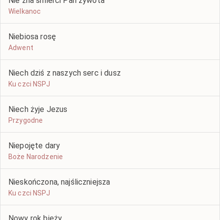
Nie zna śmierci Pan żywota
Wielkanoc
Niebiosa rosę
Adwent
Niech dziś z naszych serc i dusz
Ku czci NSPJ
Niech żyje Jezus
Przygodne
Niepojęte dary
Boże Narodzenie
Nieskończona, najśliczniejsza
Ku czci NSPJ
Nowy rok bieży