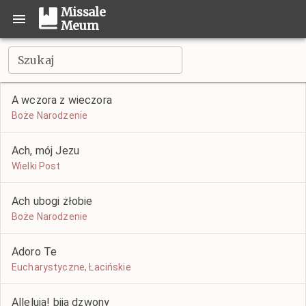
Missale
Meum
Szukaj
A wczora z wieczora
Boże Narodzenie
Ach, mój Jezu
Wielki Post
Ach ubogi żłobie
Boże Narodzenie
Adoro Te
Eucharystyczne, Łacińskie
Alleluja! biją dzwony