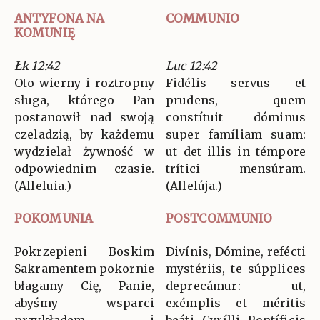
ANTYFONA NA
COMMUNIO
KOMUNIĘ
Łk 12:42
Luc 12:42
Oto wierny i roztropny
Fidélis servus et
sługa, którego Pan
prudens, quem
postanowił nad swoją
constítuit dóminus
czeladzią, by każdemu
super famíliam suam:
wydzielał żywność w
ut det illis in témpore
odpowiednim czasie.
trítici mensúram.
(Alleluia.)
(Allelúja.)
POKOMUNIA
POSTCOMMUNIO
Pokrzepieni Boskim
Divínis, Dómine, refécti
Sakramentem pokornie
mystériis, te súpplices
błagamy Cię, Panie,
deprecámur: ut,
abyśmy wsparci
exémplis et méritis