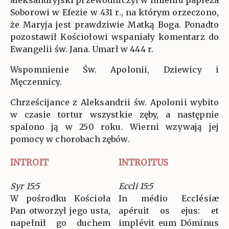
aleksandryjski przewodniczył w imieniu papieża
Soborowi w Efezie w 431 r., na którym orzeczono,
że Maryja jest prawdziwie Matką Boga. Ponadto
pozostawił Kościołowi wspaniały komentarz do
Ewangelii św. Jana. Umarł w 444 r.
Wspomnienie Św. Apolonii, Dziewicy i
Męczennicy.
Chrześcijance z Aleksandrii św. Apolonii wybito
w czasie tortur wszystkie zęby, a następnie
spalono ją w 250 roku. Wierni wzywają jej
pomocy w chorobach zębów.
INTROIT
INTROITUS
Syr 15:5
Eccli 15:5
W pośrodku Kościoła
In médio Ecclésiæ
Pan otworzył jego usta,
apéruit os ejus: et
napełnił go duchem
implévit eum Dóminus