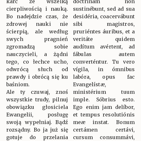
karć ze wszelką
doctrínam non
cierpliwością i nauką.
sustinébunt, sed ad sua
Bo nadejdzie czas, że
desidéria, coacervábunt
zdrowej nauki nie
sibi magistros,
ścierpią, ale według
pruriéntes áuribus, et a
swych pragnień
veritáte quidem
zgromadzą sobie
audítum avértent, ad
nauczycieli, a żądni
fábulas autem
tego, co łechce ucho,
converténtur. Tu vero
odwrócą słuch od
vígila, in ómnibus
prawdy i obrócą się ku
labóra, opus fac
baśniom.
Evangelístæ,
Ale ty czuwaj, znoś
ministérium tuum
wszystkie trudy, pilnuj
imple. Sóbrius esto.
obowiązku głosiciela
Ego enim jam delíbor,
Ewangelii, posługę
et tempus resolutiónis
swoją wypełniaj. Bądź
meæ instat. Bonum
rozsądny. Bo ja już się
certámen certávi,
gotuje do przelania
cursum consummávi,