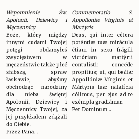
Wspomnienie Św.
Commemoratio S.
Apolonii, Dziewicy i
Appolloniæ Virginis et
Męczennicy
Martyris
Boże, który między
Deus, qui inter cétera
innymi cudami Twojej
poténtiæ tuæ mirácula
potęgi obdarzyłeś
étiam in sexu frágili
zwycięstwem w
victóriam martýrii
męczeństwie także płeć
contulísti: concéde
słabszą, spraw
propítius; ut, qui beátæ
łaskawie, abyśmy
Appollóniæ Vírginis et
obchodząc narodziny
Mártyris tuæ natalícia
dla nieba świętej
cólimus, per ejus ad te
Apolonii, Dziewicy i
exémpla gradiámur.
Męczennicy Twojej, za
Per Dominum…
jej przykładem zdążali
do Ciebie.
Przez Pana…