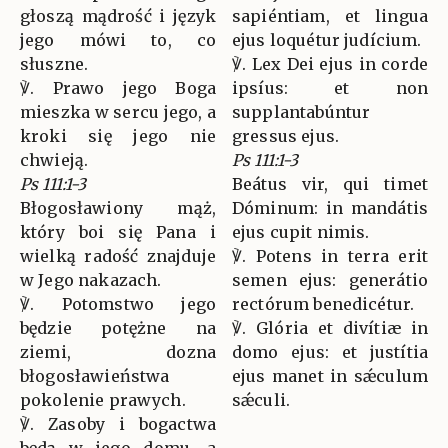
głoszą mądrość i język
sapiéntiam, et lingua
jego mówi to, co
ejus loquétur judícium.
słuszne.
℣. Lex Dei ejus in corde
℣. Prawo jego Boga
ipsíus: et non
mieszka w sercu jego, a
supplantabúntur
kroki się jego nie
gressus ejus.
chwieją.
Ps 111:1-3
Ps 111:1-3
Beátus vir, qui timet
Błogosławiony mąż,
Dóminum: in mandátis
który boi się Pana i
ejus cupit nimis.
wielką radość znajduje
℣. Potens in terra erit
w Jego nakazach.
semen ejus: generátio
℣. Potomstwo jego
rectórum benedicétur.
będzie potężne na
℣. Glória et divítiæ in
ziemi, dozna
domo ejus: et justítia
błogosławieństwa
ejus manet in sǽculum
pokolenie prawych.
sǽculi.
℣. Zasoby i bogactwa