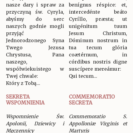
nasze dary i spraw za
benígnus réspice: et,
przyczyną św. Cyryla,
intercedénte beáto
abyśmy do serc
Cyríllo, præsta; ut
naszych godnie mogli
unigénitum tuum
przyjąć
Jesum Christum,
Jednorodzonego Syna
Dóminum nostrum in
Twego Jezusa
tua tecum glória
Chrystusa, Pana
coætérnum, in
naszego,
córdibus nostris digne
współwiekuistego w
suscípere mereámur:
Twej chwale:
Qui tecum…
Który z Tobą…
SEKRETA
COMMEMORATIO
WSPOMNIENIA
SECRETA
Wspomnienie Św.
Commemoratio S.
Apolonii, Dziewicy i
Appolloniæ Virginis et
Męczennicy
Martyris