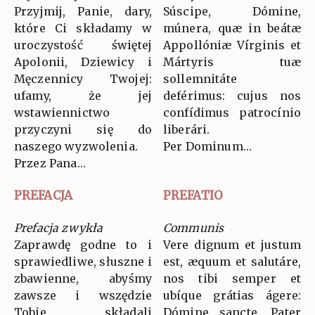
Przyjmij, Panie, dary,
Súscipe, Dómine,
które Ci składamy w
múnera, quæ in beátæ
uroczystość świętej
Appollóniæ Vírginis et
Apolonii, Dziewicy i
Mártyris tuæ
Męczennicy Twojej:
sollemnitáte
ufamy, że jej
deférimus: cujus nos
wstawiennictwo
confídimus patrocínio
przyczyni się do
liberári.
naszego wyzwolenia.
Per Dominum…
Przez Pana…
PREFACJA
PREFATIO
Prefacja zwykła
Communis
Zaprawdę godne to i
Vere dignum et justum
sprawiedliwe, słuszne i
est, æquum et salutáre,
zbawienne, abyśmy
nos tibi semper et
zawsze i wszędzie
ubíque grátias ágere:
Tobie składali
Dómine sancte, Pater