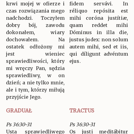
krwi mojej w ofierze i
fidem servávi. In
czas rozwiązania mego
réliquo repósita est
nadchodzi. Toczyłem
mihi coróna justítiæ,
dobry bój, zawodu
quam reddet mihi
dokonałem, wiary
Dóminus in illa die,
dochowałem. Na
justus judex: non solum
ostatek odłożony mi
autem mihi, sed et iis,
jest wieniec
qui díligunt advéntum
sprawiedliwości, który
ejus.
mi wręczy Pan, sędzia
sprawiedliwy, w on
dzień; a nie tylko mnie,
ale i tym, którzy miłują
przyjście Jego.
GRADUAŁ
TRACTUS
Ps 36:30-31
Ps 36:30-31
Usta sprawiedliwego
Os justi meditábitur