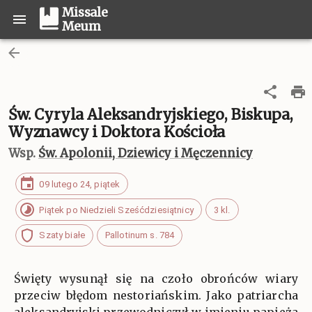
Missale
Meum
Św. Cyryla Aleksandryjskiego, Biskupa,
Wyznawcy i Doktora Kościoła
Wsp.
Św. Apolonii, Dziewicy i Męczennicy
09 lutego 24, piątek
Piątek po Niedzieli Sześćdziesiątnicy
3 kl.
Szaty białe
Pallotinum s. 784
Święty wysunął się na czoło obrońców wiary
przeciw błędom nestoriańskim. Jako patriarcha