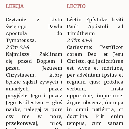
LEKCJA
LECTIO
Czytanie z Listu
Léctio Epístolæ beáti
świętego Pawła
Pauli Apóstoli ad
Apostoła do
Timótheum
Tymoteusza.
2 Tim 4:1-8
2 Tm 4:1-8
Caríssime: Testíficor
Najmilszy: Zaklinam
coram Deo, et Jesu
cię przed Bogiem i
Christo, qui judicatúrus
przed Jezusem
est vivos et mórtuos,
Chrystusem, który
per advéntum ipsíus et
będzie sądził żywych i
regnum ejus: prǽdica
umarłych, przez
verbum, insta
przyjście Jego i przez
opportúne, importune:
Jego Królestwo – głoś
árgue, óbsecra, íncrepa
naukę, nalegaj w porę
in omni patiéntia, et
czy nie w porę,
doctrína. Erit enim
przekonywaj, proś,
tempus, cum sanam