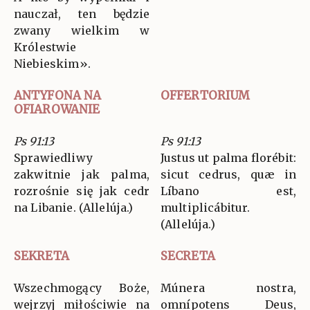
nauczał, ten będzie
zwany wielkim w
Królestwie
Niebieskim».
ANTYFONA NA
OFFERTORIUM
OFIAROWANIE
Ps 91:13
Ps 91:13
Sprawiedliwy
Justus ut palma florébit:
zakwitnie jak palma,
sicut cedrus, quæ in
rozrośnie się jak cedr
Líbano est,
na Libanie. (Allelúja.)
multiplicábitur.
(Allelúja.)
SEKRETA
SECRETA
Wszechmogący Boże,
Múnera nostra,
wejrzyj miłościwie na
omnípotens Deus,