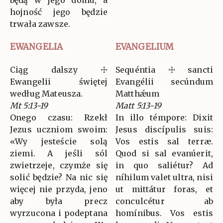
będą w jego domu, a
hojność jego będzie
trwała zawsze.
EWANGELIA
EVANGELIUM
Ciąg dalszy ☩
Sequéntia ☩ sancti
Ewangelii świętej
Evangélii secúndum
według Mateusza.
Matthǽum
Mt 5:13-19
Matt 5:13-19
Onego czasu: Rzekł
In illo témpore: Dixit
Jezus uczniom swoim:
Jesus discípulis suis:
«Wy jesteście solą
Vos estis sal terræ.
ziemi. A jeśli sól
Quod si sal evanúerit,
zwietrzeje, czymże się
in quo saliétur? Ad
solić będzie? Na nic się
níhilum valet ultra, nisi
więcej nie przyda, jeno
ut mittátur foras, et
aby była precz
conculcétur ab
wyrzucona i podeptana
homínibus. Vos estis