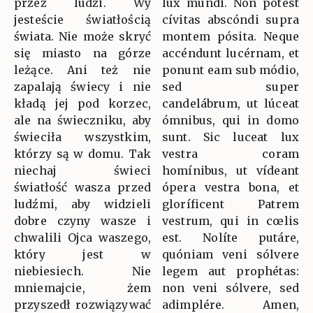
przez ludzi. Wy
lux mundi. Non potest
jesteście światłością
cívitas abscóndi supra
świata. Nie może skryć
montem pósita. Neque
się miasto na górze
accéndunt lucérnam, et
leżące. Ani też nie
ponunt eam sub módio,
zapalają świecy i nie
sed super
kładą jej pod korzec,
candelábrum, ut lúceat
ale na świeczniku, aby
ómnibus, qui in domo
świeciła wszystkim,
sunt. Sic luceat lux
którzy są w domu. Tak
vestra coram
niechaj świeci
homínibus, ut vídeant
światłość wasza przed
ópera vestra bona, et
ludźmi, aby widzieli
gloríficent Patrem
dobre czyny wasze i
vestrum, qui in cœlis
chwalili Ojca waszego,
est. Nolíte putáre,
który jest w
quóniam veni sólvere
niebiesiech. Nie
legem aut prophétas:
mniemajcie, żem
non veni sólvere, sed
przyszedł rozwiązywać
adimplére. Amen,