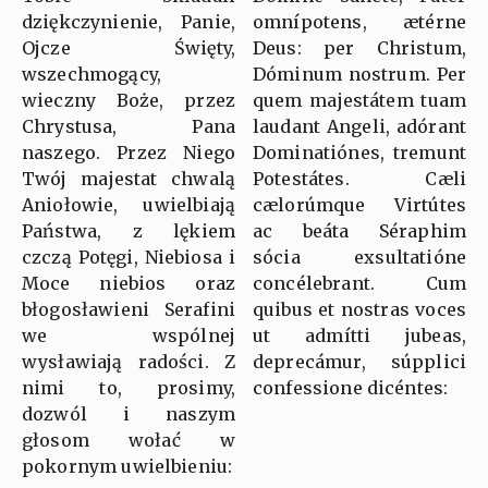
dziękczynienie, Panie,
omnípotens, ætérne
Ojcze Święty,
Deus: per Christum,
wszechmogący,
Dóminum nostrum. Per
wieczny Boże, przez
quem majestátem tuam
Chrystusa, Pana
laudant Angeli, adórant
naszego. Przez Niego
Dominatiónes, tremunt
Twój majestat chwalą
Potestátes. Cæli
Aniołowie, uwielbiają
cælorúmque Virtútes
Państwa, z lękiem
ac beáta Séraphim
czczą Potęgi, Niebiosa i
sócia exsultatióne
Moce niebios oraz
concélebrant. Cum
błogosławieni Serafini
quibus et nostras voces
we wspólnej
ut admítti jubeas,
wysławiają radości. Z
deprecámur, súpplici
nimi to, prosimy,
confessione dicéntes:
dozwól i naszym
głosom wołać w
pokornym uwielbieniu: