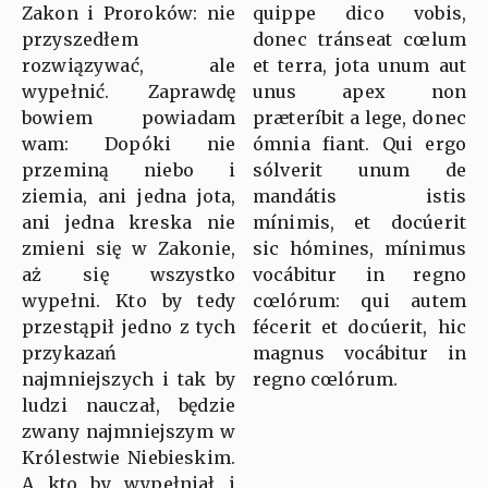
Zakon i Proroków: nie
quippe dico vobis,
przyszedłem
donec tránseat cœlum
rozwiązywać, ale
et terra, jota unum aut
wypełnić. Zaprawdę
unus apex non
bowiem powiadam
præteríbit a lege, donec
wam: Dopóki nie
ómnia fiant. Qui ergo
przeminą niebo i
sólverit unum de
ziemia, ani jedna jota,
mandátis istis
ani jedna kreska nie
mínimis, et docúerit
zmieni się w Zakonie,
sic hómines, mínimus
aż się wszystko
vocábitur in regno
wypełni. Kto by tedy
cœlórum: qui autem
przestąpił jedno z tych
fécerit et docúerit, hic
przykazań
magnus vocábitur in
najmniejszych i tak by
regno cœlórum.
ludzi nauczał, będzie
zwany najmniejszym w
Królestwie Niebieskim.
A kto by wypełniał i