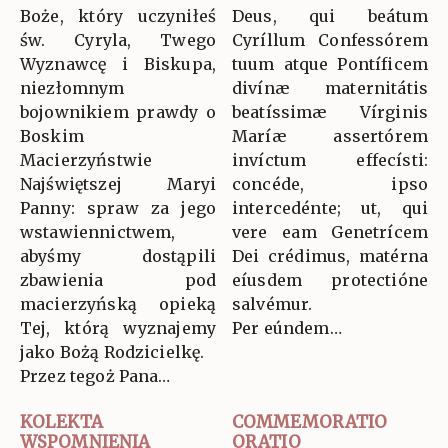
Boże, który uczyniłeś
Deus, qui beátum
św. Cyryla, Twego
Cyríllum Confessórem
Wyznawcę i Biskupa,
tuum atque Pontíficem
niezłomnym
divínæ maternitátis
bojownikiem prawdy o
beatíssimæ Vírginis
Boskim
Maríæ assertórem
Macierzyństwie
invíctum effecísti:
Najświętszej Maryi
concéde, ipso
Panny: spraw za jego
intercedénte; ut, qui
wstawiennictwem,
vere eam Genetrícem
abyśmy dostąpili
Dei crédimus, matérna
zbawienia pod
eíusdem protectióne
macierzyńską opieką
salvémur.
Tej, którą wyznajemy
Per eúndem…
jako Bożą Rodzicielkę.
Przez tegoż Pana…
KOLEKTA
COMMEMORATIO
WSPOMNIENIA
ORATIO