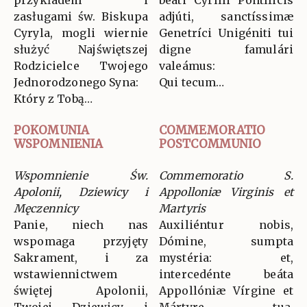
przykładem i
beáti Cyrílli Pontíficis
zasługami św. Biskupa
adjúti, sanctíssimæ
Cyryla, mogli wiernie
Genetríci Unigéniti tui
służyć Najświętszej
digne famulári
Rodzicielce Twojego
valeámus:
Jednorodzonego Syna:
Qui tecum…
Który z Tobą…
POKOMUNIA
COMMEMORATIO
WSPOMNIENIA
POSTCOMMUNIO
Wspomnienie Św.
Commemoratio S.
Apolonii, Dziewicy i
Appolloniæ Virginis et
Męczennicy
Martyris
Panie, niech nas
Auxiliéntur nobis,
wspomaga przyjęty
Dómine, sumpta
Sakrament, i za
mystéria: et,
wstawiennictwem
intercedénte beáta
świętej Apolonii,
Appollóniæ Vírgine et