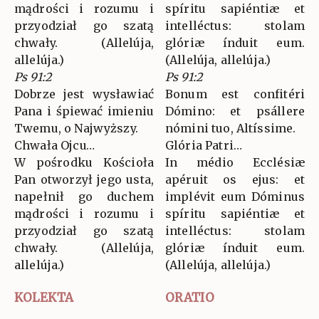
mądrości i rozumu i
spíritu sapiéntiæ et
przyodział go szatą
intelléctus: stolam
chwały. (Allelúja,
glóriæ índuit eum.
allelúja.)
(Allelúja, allelúja.)
Ps 91:2
Ps 91:2
Dobrze jest wysławiać
Bonum est confitéri
Pana i śpiewać imieniu
Dómino: et psállere
Twemu, o Najwyższy.
nómini tuo, Altíssime.
Chwała Ojcu…
Glória Patri…
W pośrodku Kościoła
In médio Ecclésiæ
Pan otworzył jego usta,
apéruit os ejus: et
napełnił go duchem
implévit eum Dóminus
mądrości i rozumu i
spíritu sapiéntiæ et
przyodział go szatą
intelléctus: stolam
chwały. (Allelúja,
glóriæ índuit eum.
allelúja.)
(Allelúja, allelúja.)
KOLEKTA
ORATIO