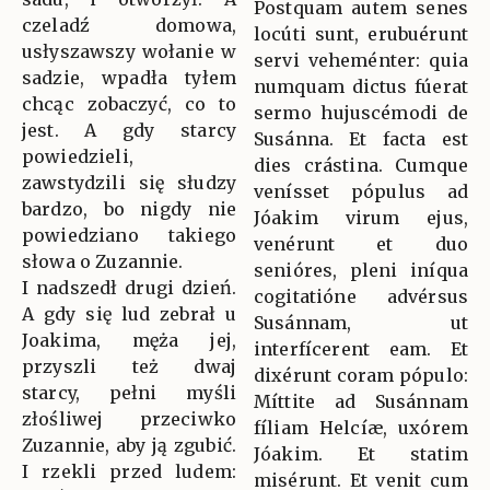
Postquam autem senes
czeladź domowa,
locúti sunt, erubuérunt
usłyszawszy wołanie w
servi veheménter: quia
sadzie, wpadła tyłem
numquam dictus fúerat
chcąc zobaczyć, co to
sermo hujuscémodi de
jest. A gdy starcy
Susánna. Et facta est
powiedzieli,
dies crástina. Cumque
zawstydzili się słudzy
venísset pópulus ad
bardzo, bo nigdy nie
Jóakim virum ejus,
powiedziano takiego
venérunt et duo
słowa o Zuzannie.
senióres, pleni iníqua
I nadszedł drugi dzień.
cogitatióne advérsus
A gdy się lud zebrał u
Susánnam, ut
Joakima, męża jej,
interfícerent eam. Et
przyszli też dwaj
dixérunt coram pópulo:
starcy, pełni myśli
Míttite ad Susánnam
złośliwej przeciwko
fíliam Helcíæ, uxórem
Zuzannie, aby ją zgubić.
Jóakim. Et statim
I rzekli przed ludem:
misérunt. Et venit cum