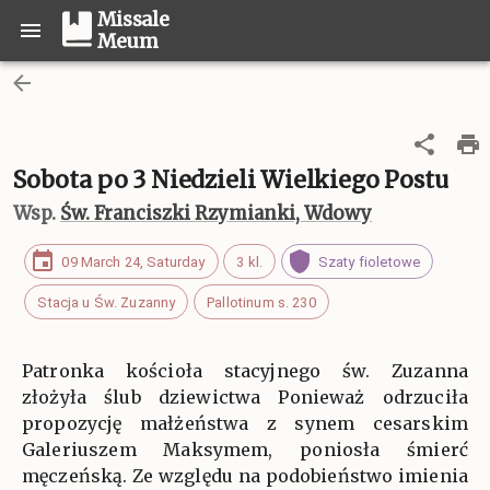
Missale
Meum
Sobota po 3 Niedzieli Wielkiego Postu
Wsp.
Św. Franciszki Rzymianki, Wdowy
09 March 24, Saturday
3 kl.
Szaty fioletowe
Stacja u Św. Zuzanny
Pallotinum s. 230
Patronka kościoła stacyjnego św. Zuzanna
złożyła ślub dziewictwa Ponieważ odrzuciła
propozycję małżeństwa z synem cesarskim
Galeriuszem Maksymem, poniosła śmierć
męczeńską. Ze względu na podobieństwo imienia