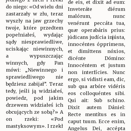
de eis, et dixit ad eum:
do niego: «Od wielu dni
Inveteráte diérum
zastarzały w złu, teraz
malórum, nunc
wyszły na jaw grzechy
venérunt peccáta tua,
twoje, które przedtem
quæ operabáris prius:
popełniałeś, wydając
júdicans judícia injústa,
sądy niesprawiedliwe,
innocéntes ópprimens,
uciskając niewinnych,
et dimíttens nóxios,
a wypuszczając
dicénte Dómino:
winnych, gdy Pan
Innocéntem et justum
mówi: „Niewinnego i
non interfícies. Nunc
sprawiedliwego nie
ergo, si vidisti eam, dic,
będziesz zabijał”. Teraz
sub qua arbóre vidéris
tedy, jeśli ją widziałeś,
eos colloquéntes sibi.
powiedz, pod jakim
Qui ait: Sub schino.
drzewem widziałeś ich
Dixit autem Dániel:
obcujących ze sobą?» A
Recte mentítus es in
on rzeki: «Pod
caput tuum. Ecce enim,
mastyksowym». I rzekł
Angelus Dei, accépta