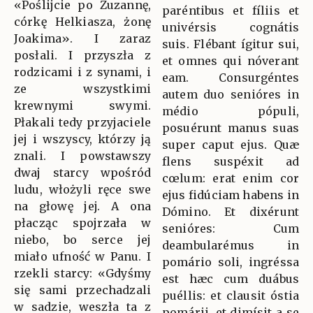
«Poślijcie po Zuzannę,
paréntibus et fíliis et
córkę Helkiasza, żonę
univérsis cognátis
Joakima». I zaraz
suis. Flébant ígitur sui,
posłali. I przyszła z
et omnes qui nóverant
rodzicami i z synami, i
eam. Consurgéntes
ze wszystkimi
autem duo senióres in
krewnymi swymi.
médio pópuli,
Płakali tedy przyjaciele
posuérunt manus suas
jej i wszyscy, którzy ją
super caput ejus. Quæ
znali. I powstawszy
flens suspéxit ad
dwaj starcy wpośród
cœlum: erat enim cor
ludu, włożyli ręce swe
ejus fidúciam habens in
na głowę jej. A ona
Dómino. Et dixérunt
płacząc spojrzała w
senióres: Cum
niebo, bo serce jej
deambularémus in
miało ufność w Panu. I
pomário soli, ingréssa
rzekli starcy: «Gdyśmy
est hæc cum duábus
się sami przechadzali
puéllis: et clausit óstia
w sadzie, weszła ta z
pomárii, et dimísit a se