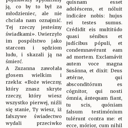
quisnam esset
ją, co by to był za
adoléscens, et nóluit
młodzieniec, ale nie
indicáre nobis: hujus
chciała nam oznajmić.
rei testes sumus.
Tej rzeczy jesteśmy
Crédidit eis multitúdo
świadkami». Uwierzyło
quasi sénibus et
im pospólstwo jako
judícibus pópuli, et
starcom i sędziom
condemnavérunt eam
ludu, i skazali ją na
ad mortem. Exclamávit
śmierć.
autem voce magna
A Zuzanna zawołała
Susánna, et dixit: Deus
głosem wielkim i
ætérne, qui
rzekła: «Boże wieczny,
absconditórum es
który znasz skryte
cógnitor, qui nosti
rzeczy, który wiesz
ómnia, ántequam fiant,
wszystko pierwej, niźli
tu scis, quóniam
się stanie, Ty wiesz, iż
falsum testimónium
fałszywe świadectwo
tulérunt contra me: et
wydali przeciwko
ecce, mórior, cum nihil