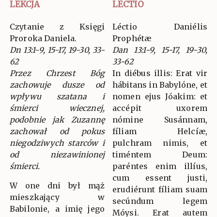
LEKCJA
LECTIO
Czytanie z Księgi
Léctio Daniélis
Proroka Daniela.
Prophétæ
Dn 13:1-9, 15-17, 19-30, 33-
Dan 13:1-9, 15-17, 19-30,
62
33-62
Przez Chrzest Bóg
In diébus illis: Erat vir
zachowuje dusze od
hábitans in Babylóne, et
wpływu szatana i
nomen ejus Jóakim: et
śmierci wiecznej,
accépit uxorem
podobnie jak Zuzannę
nómine Susánnam,
zachował od pokus
fíliam Helcíæ,
niegodziwych starców i
pulchram nimis, et
od niezawinionej
timéntem Deum:
śmierci.
paréntes enim illíus,
cum essent justi,
W one dni był mąż
erudiérunt fíliam suam
mieszkający w
secúndum legem
Babilonie, a imię jego
Móysi. Erat autem