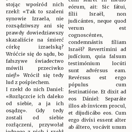
stojąc wpośród nich
eórum, ait: Sic fátui,
rzekł: «Tak to szaleni
fílii Israël, non
synowie Izraela, nie
judicántes, neque quod
rozsądziwszy ani się
verum est
prawdy dowiedziawszy
cognoscéntes,
skazaliście na śmierć
condemnástis fíliam
córkę izraelską?
Israël? Revertímini ad
Wróćcie się do sądu, bo
judícium, quia falsum
fałszywe świadectwo
testimónium locúti
mówili przeciwko
sunt advérsus eam.
niej!» Wrócił się tedy
Revérsus est ergo
lud z pośpiechem.
pópulus cum
I rzekł do nich Daniel:
festinatióne. Et dixit ad
«Rozłączcie ich daleko
eos Dániel: Separáte
od siebie, a ja ich
illos ab ínvicem procul,
osądzę». Gdy tedy
et dijudicábo eos. Cum
zostali od siebie
ergo divísi essent alter
rozłączeni, przywołał
ab áltero, vocávit unum
jednego z nich i rzekł