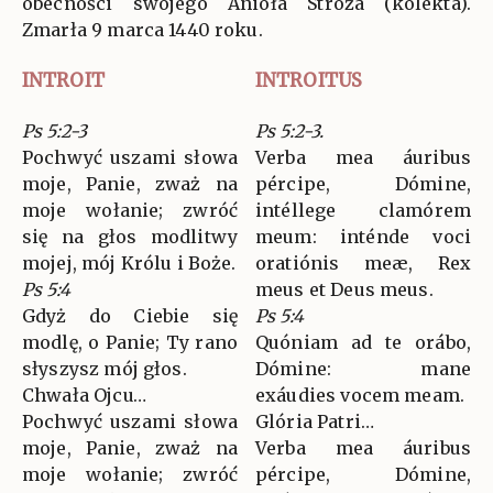
obecności swojego Anioła Stróża (kolekta).
Zmarła 9 marca 1440 roku.
INTROIT
INTROITUS
Ps 5:2-3
Ps 5:2-3.
Pochwyć uszami słowa
Verba mea áuribus
moje, Panie, zważ na
pércipe, Dómine,
moje wołanie; zwróć
intéllege clamórem
się na głos modlitwy
meum: inténde voci
mojej, mój Królu i Boże.
oratiónis meæ, Rex
Ps 5:4
meus et Deus meus.
Gdyż do Ciebie się
Ps 5:4
modlę, o Panie; Ty rano
Quóniam ad te orábo,
słyszysz mój głos.
Dómine: mane
Chwała Ojcu…
exáudies vocem meam.
Pochwyć uszami słowa
Glória Patri…
moje, Panie, zważ na
Verba mea áuribus
moje wołanie; zwróć
pércipe, Dómine,