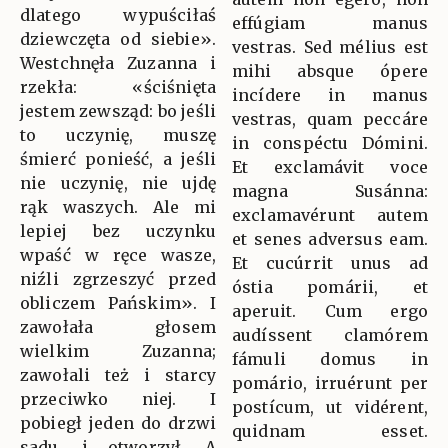
dlatego wypuściłaś
effúgiam manus
dziewczęta od siebie».
vestras. Sed mélius est
Westchnęła Zuzanna i
mihi absque ópere
rzekła: «ściśnięta
incídere in manus
jestem zewsząd: bo jeśli
vestras, quam peccáre
to uczynię, muszę
in conspéctu Dómini.
śmierć ponieść, a jeśli
Et exclamávit voce
nie uczynię, nie ujdę
magna Susánna:
rąk waszych. Ale mi
exclamavérunt autem
lepiej bez uczynku
et senes adversus eam.
wpaść w ręce wasze,
Et cucúrrit unus ad
niźli zgrzeszyć przed
óstia pomárii, et
obliczem Pańskim». I
aperuit. Cum ergo
zawołała głosem
audíssent clamórem
wielkim Zuzanna;
fámuli domus in
zawołali też i starcy
pomário, irruérunt per
przeciwko niej. I
postícum, ut vidérent,
pobiegł jeden do drzwi
quidnam esset.
sadu, i otworzył. A