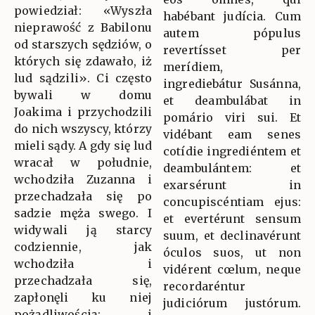
powiedział: «Wyszła
habébant judícia. Cum
nieprawość z Babilonu
autem pópulus
od starszych sędziów, o
revertísset per
których się zdawało, iż
merídiem,
lud sądzili». Ci często
ingrediebátur Susánna,
bywali w domu
et deambulábat in
Joakima i przychodzili
pomário viri sui. Et
do nich wszyscy, którzy
vidébant eam senes
mieli sądy. A gdy się lud
cotídie ingrediéntem et
wracał w południe,
deambulántem: et
wchodziła Zuzanna i
exarsérunt in
przechadzała się po
concupiscéntiam ejus:
sadzie męża swego. I
et evertérunt sensum
widywali ją starcy
suum, et declinavérunt
codziennie, jak
óculos suos, ut non
wchodziła i
vidérent cœlum, neque
przechadzała się,
recordaréntur
zapłonęli ku niej
judiciórum justórum.
pożądliwością; i