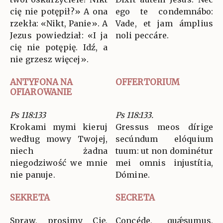
cię nie potępił?» A ona
ego te condemnábo:
rzekła: «Nikt, Panie». A
Vade, et jam ámplius
Jezus powiedział: «I ja
noli peccáre.
cię nie potępię. Idź, a
nie grzesz więcej».
ANTYFONA NA
OFFERTORIUM
OFIAROWANIE
Ps 118:133
Ps 118:133.
Krokami mymi kieruj
Gressus meos dírige
według mowy Twojej,
secúndum elóquium
niech żadna
tuum: ut non dominétur
niegodziwość we mnie
mei omnis injustítia,
nie panuje.
Dómine.
SEKRETA
SECRETA
Spraw, prosimy Cię,
Concéde, quǽsumus,