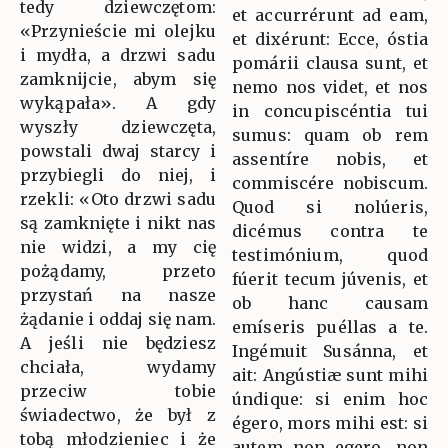
tedy dziewczętom:
et accurrérunt ad eam,
«Przynieście mi olejku
et dixérunt: Ecce, óstia
i mydła, a drzwi sadu
pomárii clausa sunt, et
zamknijcie, abym się
nemo nos videt, et nos
wykąpała». A gdy
in concupiscéntia tui
wyszły dziewczęta,
sumus: quam ob rem
powstali dwaj starcy i
assentíre nobis, et
przybiegli do niej, i
commiscére nobiscum.
rzekli: «Oto drzwi sadu
Quod si nolúeris,
są zamknięte i nikt nas
dicémus contra te
nie widzi, a my cię
testimónium, quod
pożądamy, przeto
fúerit tecum júvenis, et
przystań na nasze
ob hanc causam
żądanie i oddaj się nam.
emíseris puéllas a te.
A jeśli nie będziesz
Ingémuit Susánna, et
chciała, wydamy
ait: Angústiæ sunt mihi
przeciw tobie
úndique: si enim hoc
świadectwo, że był z
égero, mors mihi est: si
tobą młodzieniec i że
autem non egero, non