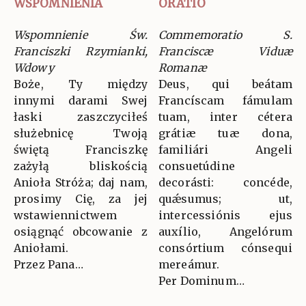
WSPOMNIENIA
ORATIO
Wspomnienie Św.
Commemoratio S.
Franciszki Rzymianki,
Franciscæ Viduæ
Wdowy
Romanæ
Boże, Ty między
Deus, qui beátam
innymi darami Swej
Francíscam fámulam
łaski zaszczyciłeś
tuam, inter cétera
służebnicę Twoją
grátiæ tuæ dona,
świętą Franciszkę
familiári Angeli
zażyłą bliskością
consuetúdine
Anioła Stróża; daj nam,
decorásti: concéde,
prosimy Cię, za jej
quǽsumus; ut,
wstawiennictwem
intercessiónis ejus
osiągnąć obcowanie z
auxílio, Angelórum
Aniołami.
consórtium cónsequi
Przez Pana…
mereámur.
Per Dominum…