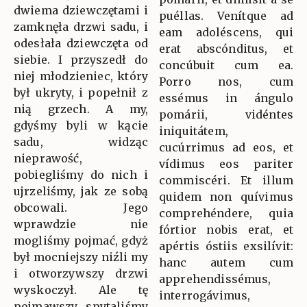
dwiema dziewczętami i
puéllas. Venítque ad
zamknęła drzwi sadu, i
eam adoléscens, qui
odesłała dziewczęta od
erat abscónditus, et
siebie. I przyszedł do
concúbuit cum ea.
niej młodzieniec, który
Porro nos, cum
był ukryty, i popełnił z
essémus in ángulo
nią grzech. A my,
pomárii, vidéntes
gdyśmy byli w kącie
iniquitátem,
sadu, widząc
cucúrrimus ad eos, et
nieprawość,
vídimus eos pariter
pobiegliśmy do nich i
commiscéri. Et illum
ujrzeliśmy, jak ze sobą
quidem non quívimus
obcowali. Jego
comprehéndere, quia
wprawdzie nie
fórtior nobis erat, et
mogliśmy pojmać, gdyż
apértis óstiis exsilívit:
był mocniejszy niźli my
hanc autem cum
i otworzywszy drzwi
apprehendissémus,
wyskoczył. Ale tę
interrogávimus,
pojmawszy spytaliśmy