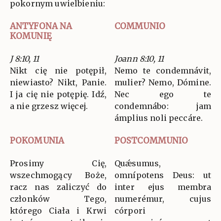
pokornym uwielbieniu:
ANTYFONA NA
COMMUNIO
KOMUNIĘ
J 8:10, 11
Joann 8:10, 11
Nikt cię nie potępił,
Nemo te condemnávit,
niewiasto? Nikt, Panie.
mulier? Nemo, Dómine.
I ja cię nie potępię. Idź,
Nec ego te
a nie grzesz więcej.
condemnábo: jam
ámplius noli peccáre.
POKOMUNIA
POSTCOMMUNIO
Prosimy Cię,
Quǽsumus,
wszechmogący Boże,
omnípotens Deus: ut
racz nas zaliczyć do
inter ejus membra
członków Tego,
numerémur, cujus
którego Ciała i Krwi
córpori