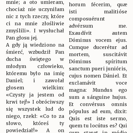
mnie; a oto umieram,
horum fécerim, quæ
chociaż nie uczyniłam
isti malitióse
nic z tych rzeczy, które
composuérunt
ci na mnie złośliwie
advérsum me.
zmyślili». I wysłuchał
Exaudívit autem
Pan głosu jej.
Dóminus vocem ejus.
A gdy ją wiedziono na
Cumque ducerétur ad
śmierć, wzbudził Pan
mortem, suscitávit
ducha świętego w
Dóminus spíritum
młodym człowieku,
sanctum pueri junióris,
któremu było na imię
cujus nomen Dániel. Et
Daniel; i zawołał
exclamávit voce
głosem wielkim:
magna: Mundus ego
«Czysty ja jestem od
sum a sánguine hujus.
krwi tej!» I obróciwszy
Et convérsus omnis
się wszystek lud do
pópulus ad eum, dixit:
niego, rzekł: «Co to za
Quis est iste sermo,
słowo, któreś ty
quem tu locútus es? Qui
powiedział!» A on
cum staret in médio