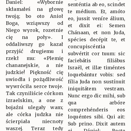
Daniel: «Wybornie
senténtia ab eo, scindet
skłamałeś na głowę
te médium. Et, amóto
twoją; bo oto Anioł
eo, jussit veníre álium,
Boga, wziąwszy od
et dixit ei: Semen
Niego wyrok, rozetnie
Chánaan, et non Juda,
cię na poły». I
spécies decépit te, et
oddaliwszy go kazał
concupiscéntia
przyjść drugiemu i
subvértit cor tuum: sic
rzekł mu: «Plemię
faciebátis filiábus
chananejskie, a nie
Israël, et illæ timéntes
judzkie! Piękność cię
loquebántur vobis: sed
uwiodła i pożądliwość
fília Juda non sustínuit
wywróciła serce twoje.
iniquitátem vestram.
Tak czyniliście córkom
Nunc ergo dic mihi, sub
izraelskim, a one z
qua arbóre
bojaźni ulegały wam;
comprehénderis eos
ale córka judzka nie
loquéntes sibi. Qui ait:
ścierpiała niecnoty
Sub prino. Dixit autem
waszej. Teraz tedy
ei Dániel: Recte