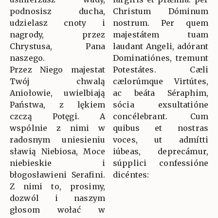
podnosisz ducha,
Christum Dóminum
udzielasz cnoty i
nostrum. Per quem
nagrody, przez
majestátem tuam
Chrystusa, Pana
laudant Angeli, adórant
naszego.
Dominatiónes, tremunt
Przez Niego majestat
Potestátes. Cæli
Twój chwalą
cælorúmque Virtútes,
Aniołowie, uwielbiają
ac beáta Séraphim,
Państwa, z lękiem
sócia exsultatióne
czczą Potęgi. A
concélebrant. Cum
wspólnie z nimi w
quibus et nostras
radosnym uniesieniu
voces, ut admítti
sławią Niebiosa, Moce
iúbeas, deprecámur,
niebieskie i
súpplici confessióne
błogosławieni Serafini.
dicéntes:
Z nimi to, prosimy,
dozwól i naszym
głosom wołać w