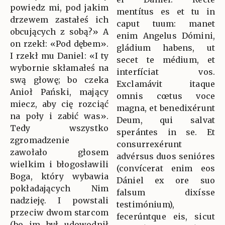
powiedz mi, pod jakim
mentítus es et tu in
drzewem zastałeś ich
caput tuum: manet
obcujących z sobą?» A
enim Angelus Dómini,
on rzekł: «Pod dębem».
gládium habens, ut
I rzekł mu Daniel: «I ty
secet te médium, et
wybornie skłamałeś na
interfíciat vos.
swą głowę; bo czeka
Exclamávit itaque
Anioł Pański, mający
omnis cœtus voce
miecz, aby cię rozciąć
magna, et benedixérunt
na poły i zabić was».
Deum, qui salvat
Tedy wszystko
sperántes in se. Et
zgromadzenie
consurrexérunt
zawołało głosem
advérsus duos senióres
wielkim i błogosławili
(convícerat enim eos
Boga, który wybawia
Dániel ex ore suo
pokładających Nim
falsum dixísse
nadzieję. I powstali
testimónium),
przeciw dwom starcom
fecerúntque eis, sicut
(bo im był udowodnił