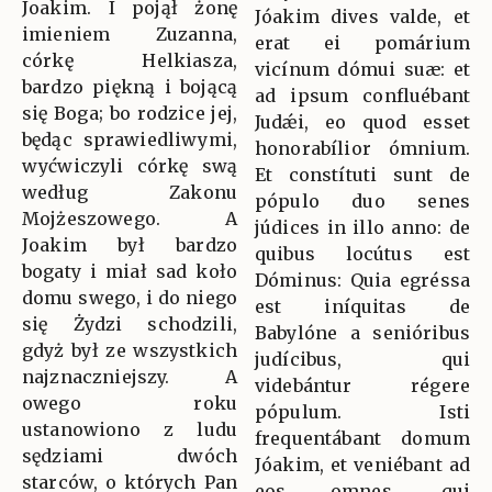
Joakim. I pojął żonę
Jóakim dives valde, et
imieniem Zuzanna,
erat ei pomárium
córkę Helkiasza,
vicínum dómui suæ: et
bardzo piękną i bojącą
ad ipsum confluébant
się Boga; bo rodzice jej,
Judǽi, eo quod esset
będąc sprawiedliwymi,
honorabílior ómnium.
wyćwiczyli córkę swą
Et constítuti sunt de
według Zakonu
pópulo duo senes
Mojżeszowego. A
júdices in illo anno: de
Joakim był bardzo
quibus locútus est
bogaty i miał sad koło
Dóminus: Quia egréssa
domu swego, i do niego
est iníquitas de
się Żydzi schodzili,
Babylóne a senióribus
gdyż był ze wszystkich
judícibus, qui
najznaczniejszy. A
videbántur régere
owego roku
pópulum. Isti
ustanowiono z ludu
frequentábant domum
sędziami dwóch
Jóakim, et veniébant ad
starców, o których Pan
eos omnes, qui