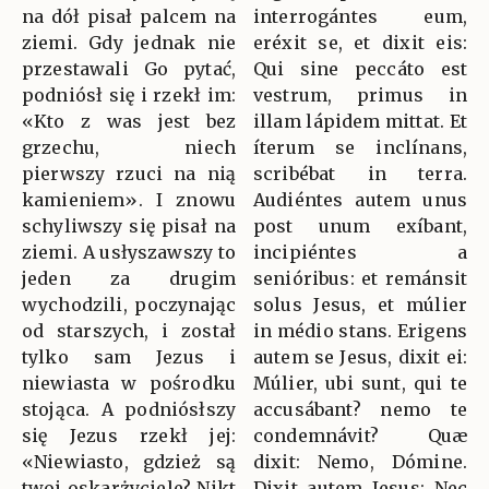
na dół pisał palcem na
interrogántes eum,
ziemi. Gdy jednak nie
eréxit se, et dixit eis:
przestawali Go pytać,
Qui sine peccáto est
podniósł się i rzekł im:
vestrum, primus in
«Kto z was jest bez
illam lápidem mittat. Et
grzechu, niech
íterum se inclínans,
pierwszy rzuci na nią
scribébat in terra.
kamieniem». I znowu
Audiéntes autem unus
schyliwszy się pisał na
post unum exíbant,
ziemi. A usłyszawszy to
incipiéntes a
jeden za drugim
senióribus: et remánsit
wychodzili, poczynając
solus Jesus, et múlier
od starszych, i został
in médio stans. Erigens
tylko sam Jezus i
autem se Jesus, dixit ei:
niewiasta w pośrodku
Múlier, ubi sunt, qui te
stojąca. A podniósłszy
accusábant? nemo te
się Jezus rzekł jej:
condemnávit? Quæ
«Niewiasto, gdzież są
dixit: Nemo, Dómine.
twoi oskarżyciele? Nikt
Dixit autem Jesus: Nec