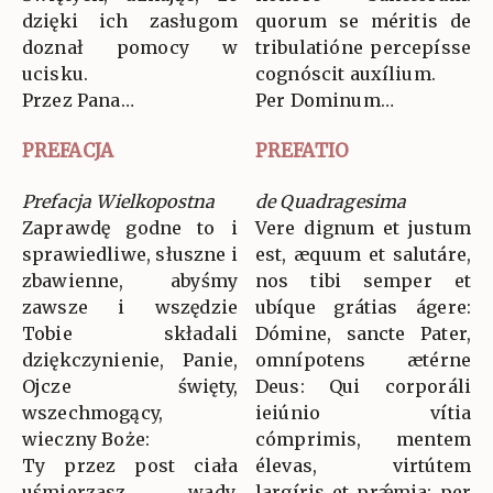
dzięki ich zasługom
quorum se méritis de
doznał pomocy w
tribulatióne percepísse
ucisku.
cognóscit auxílium.
Przez Pana…
Per Dominum…
PREFACJA
PREFATIO
Prefacja Wielkopostna
de Quadragesima
Zaprawdę godne to i
Vere dignum et justum
sprawiedliwe, słuszne i
est, æquum et salutáre,
zbawienne, abyśmy
nos tibi semper et
zawsze i wszędzie
ubíque grátias ágere:
Tobie składali
Dómine, sancte Pater,
dziękczynienie, Panie,
omnípotens ætérne
Ojcze święty,
Deus: Qui corporáli
wszechmogący,
ieiúnio vítia
wieczny Boże:
cómprimis, mentem
Ty przez post ciała
élevas, virtútem
uśmierzasz wady,
largíris et prǽmia: per