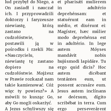
lud przybył do Niego, a
et pharisǽi mulíerem
On zasiadł i nauczał
in adultério
ich. I przyprowadzili
deprehénsam: et
doktorzy i faryzeusze
statuérunt eam in
niewiastę, którą
médio, et dixérunt ei:
zastano na
Magíster, hæc múlier
cudzołóstwie,
modo deprehénsa est
postawili ją w
in adultério. In lege
pośrodku i rzekli Mu:
autem Móyses
«Nauczycielu,
mandávit nobis
niewiastę tę zastano
hujúsmodi lapidáre. Tu
dopiero na
ergo quid dicis? Hoc
cudzołóstwie. Mojżesz
autem dicébant
w Prawie rozkazał nam
tentántes eum, ut
takie kamienować. Cóż
possent accusáre eum.
więc ty powiesz?» A
Jesus autem inclínans
mówili to kusząc Go,
se deórsum, dígito
aby Go mogli oskarżyć.
scribébat in terra. Cum
A Jezus schyliwszy się
ergo perseverárent