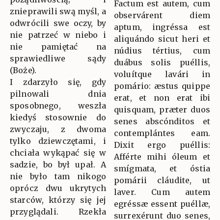
Factum est autem, cum
znieprawili swą myśl, a
observárent diem
odwrócili swe oczy, by
aptum, ingréssa est
nie patrzeć w niebo i
aliquándo sicut heri et
nie pamiętać na
núdius tértius, cum
sprawiedliwe sądy
duábus solis puéllis,
(Boże).
voluítque lavári in
I zdarzyło się, gdy
pomário: æstus quippe
pilnowali dnia
erat, et non erat ibi
sposobnego, weszła
quisquam, præter duos
kiedyś stosownie do
senes abscónditos et
zwyczaju, z dwoma
contemplántes eam.
tylko dziewczętami, i
Dixit ergo puéllis:
chciała wykąpać się w
Afférte mihi óleum et
sadzie, bo był upał. A
smígmata, et óstia
nie było tam nikogo
pomárii cláudite, ut
oprócz dwu ukrytych
laver. Cum autem
starców, którzy się jej
egréssæ essent puéllæ,
przyglądali. Rzekła
surrexérunt duo senes,