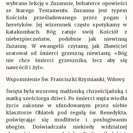
wybrano lekcję o Zuzannie, bohaterce opowieści
ze Starego Testamentu. Zuzanna jest typem
Kościoła prześladowanego przez pogan i
heretyków. Jej wizerunek często spotykamy w
katakumbach. Bóg ratuje swój Kościół z
niebezpieczeństw, podobnie jak niewinną
Zuzannę. W ewangelii czytamy, jak Zbawiciel
uratował od śmierci grzeszną niewiastę. «Bóg
nie chce śmierci grzesznika, lecz aby się
nawrócił i żył».
Wspomnienie Św. Franciszki Rzymianki, Wdowy.
Święta była wzorową małżonką chrześcijańską i
matką sześciorga dzieci. Po śmierci męża wiodła
życie zakonne w ufundowanym przez siebie
klasztorze Oblatek pod regułą św. Benedykta,
poświęcając się modlitwie i posługiwaniu
ubogim. Doświadczała niekiedy widzialnej