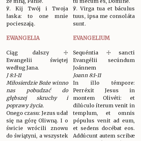
ze mną, Panie.
tu mecum es, Dómine.
℣. Kij Twój i Twoja
℣. Virga tua et báculus
łaska: to one mnie
tuus, ipsa me consoláta
pocieszają.
sunt.
EWANGELIA
EVANGELIUM
Ciąg dalszy ☩
Sequéntia ☩ sancti
Ewangelii świętej
Evangélii secúndum
według Jana.
Joánnem
J 8:1-11
Joann 8:1-11
Miłosierdzie Boże winno
In illo témpore:
nas pobudzać do
Perréxit Jesus in
głębszej skruchy i
montem Olivéti: et
poprawy życia.
dilúculo íterum venit in
Onego czasu: Jezus udał
templum, et omnis
się na górę Oliwną. I o
pópulus venit ad eum,
świcie wrócili znowu
et sedens docébat eos.
do świątyni, a wszystek
Addúcunt autem scribæ