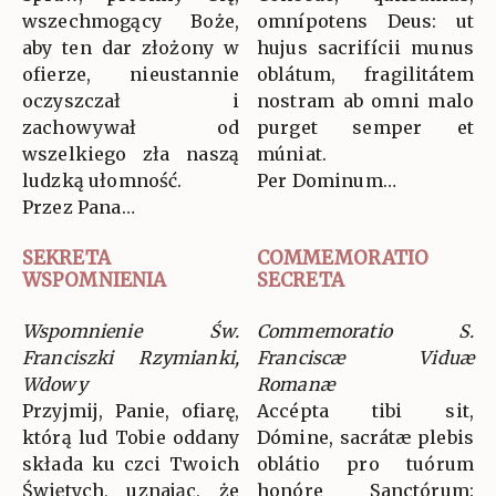
wszechmogący Boże,
omnípotens Deus: ut
aby ten dar złożony w
hujus sacrifícii munus
ofierze, nieustannie
oblátum, fragilitátem
oczyszczał i
nostram ab omni malo
zachowywał od
purget semper et
wszelkiego zła naszą
múniat.
ludzką ułomność.
Per Dominum…
Przez Pana…
SEKRETA
COMMEMORATIO
WSPOMNIENIA
SECRETA
Wspomnienie Św.
Commemoratio S.
Franciszki Rzymianki,
Franciscæ Viduæ
Wdowy
Romanæ
Przyjmij, Panie, ofiarę,
Accépta tibi sit,
którą lud Tobie oddany
Dómine, sacrátæ plebis
składa ku czci Twoich
oblátio pro tuórum
Świętych, uznając, że
honóre Sanctórum: