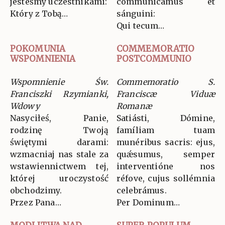
jesteśmy uczestnikami:
communicámus et
Który z Tobą…
sánguini:
Qui tecum…
POKOMUNIA
COMMEMORATIO
WSPOMNIENIA
POSTCOMMUNIO
Wspomnienie Św.
Commemoratio S.
Franciszki Rzymianki,
Franciscæ Viduæ
Wdowy
Romanæ
Nasyciłeś, Panie,
Satiásti, Dómine,
rodzinę Twoją
famíliam tuam
świętymi darami:
munéribus sacris: ejus,
wzmacniaj nas stale za
quǽsumus, semper
wstawiennictwem tej,
interventióne nos
której uroczystość
réfove, cujus sollémnia
obchodzimy.
celebrámus.
Przez Pana…
Per Dominum…