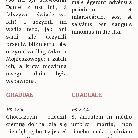
male égerant advérsus
Daniel z ust ich, iż
próximum: et
fałszywe świadectwo
interfecérunt eos, et
lali), i uczynili im
salvátus est sanguis
wedle tego, jak oni
innóxius in die illa.
sami źle uczynili
przeciw bliźniemu, aby
uczynić według Zakonu
Mojżeszowego; i zabili
ich, a krew niewinna
owego dnia była
wybawiona.
GRADUAŁ
GRADUALE
Ps 22:4
Ps 22:4
Chociażbym chodził
Si ámbulem in médio
ciemną doliną, zła się
umbræ mortis, non
nie ulęknę, bo Ty jesteś
timébo mala: quóniam