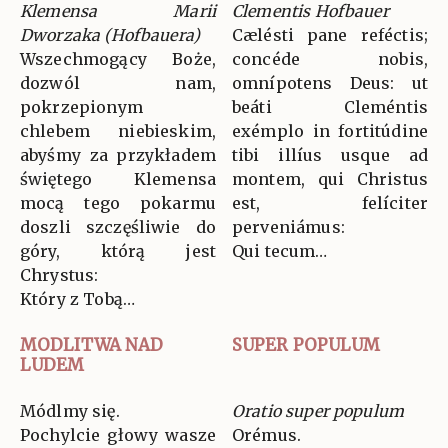
Klemensa Marii
Clementis Hofbauer
Dworzaka (Hofbauera)
Cælésti pane reféctis;
Wszechmogący Boże,
concéde nobis,
dozwól nam,
omnípotens Deus: ut
pokrzepionym
beáti Cleméntis
chlebem niebieskim,
exémplo in fortitúdine
abyśmy za przykładem
tibi illíus usque ad
świętego Klemensa
montem, qui Christus
mocą tego pokarmu
est, felíciter
doszli szczęśliwie do
perveniámus:
góry, którą jest
Qui tecum…
Chrystus:
Który z Tobą…
MODLITWA NAD
SUPER POPULUM
LUDEM
Módlmy się.
Oratio super populum
Pochylcie głowy wasze
Orémus.