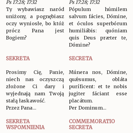
Ps 17:28; 17:32
Ps 17:28; 17:32
Ty wybawiasz naród
Pópulum húmilem
uniżony, a pognębiasz
salvum fácies, Dómine,
oczy wyniosłe, bo któż
et óculos superbórum
prócz Pana jest
humiliábis: quóniam
Bogiem?
quis Deus præter te,
Dómine?
SEKRETA
SECRETA
Prosimy Cię, Panie,
Múnera nos, Dómine,
niech nas oczyszczą
quǽsumus, obláta
złożone Ci dary i
puríficent: et te nobis
wyjednają nam Twoją
jugiter fáciant esse
stałą łaskawość.
placátum.
Przez Pana…
Per Dominum…
SEKRETA
COMMEMORATIO
WSPOMNIENIA
SECRETA