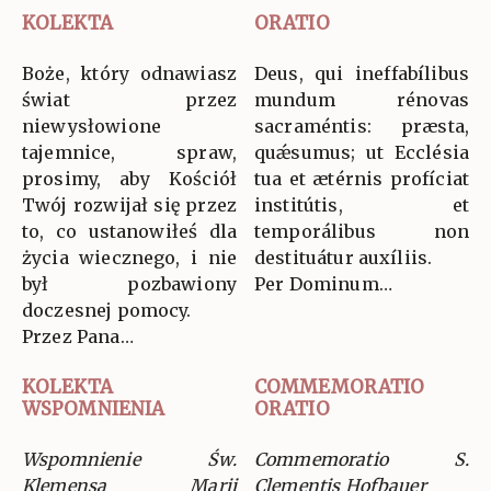
KOLEKTA
ORATIO
Boże, który odnawiasz
Deus, qui ineffabílibus
świat przez
mundum rénovas
niewysłowione
sacraméntis: præsta,
tajemnice, spraw,
quǽsumus; ut Ecclésia
prosimy, aby Kościół
tua et ætérnis profíciat
Twój rozwijał się przez
institútis, et
to, co ustanowiłeś dla
temporálibus non
życia wiecznego, i nie
destituátur auxíliis.
był pozbawiony
Per Dominum…
doczesnej pomocy.
Przez Pana…
KOLEKTA
COMMEMORATIO
WSPOMNIENIA
ORATIO
Wspomnienie Św.
Commemoratio S.
Klemensa Marii
Clementis Hofbauer