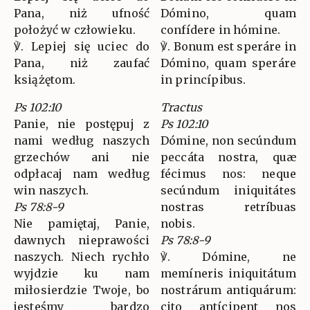
Pana, niż ufność
Dómino, quam
położyć w człowieku.
confídere in hómine.
℣. Lepiej się uciec do
℣. Bonum est speráre in
Pana, niż zaufać
Dómino, quam speráre
książętom.
in princípibus.
Ps 102:10
Tractus
Panie, nie postępuj z
Ps 102:10
nami według naszych
Dómine, non secúndum
grzechów ani nie
peccáta nostra, quæ
odpłacaj nam według
fécimus nos: neque
win naszych.
secúndum iniquitátes
Ps 78:8-9
nostras retríbuas
Nie pamiętaj, Panie,
nobis.
dawnych nieprawości
Ps 78:8-9
naszych. Niech rychło
℣. Dómine, ne
wyjdzie ku nam
memíneris iniquitátum
miłosierdzie Twoje, bo
nostrárum antiquárum:
jesteśmy bardzo
cito antícipent nos