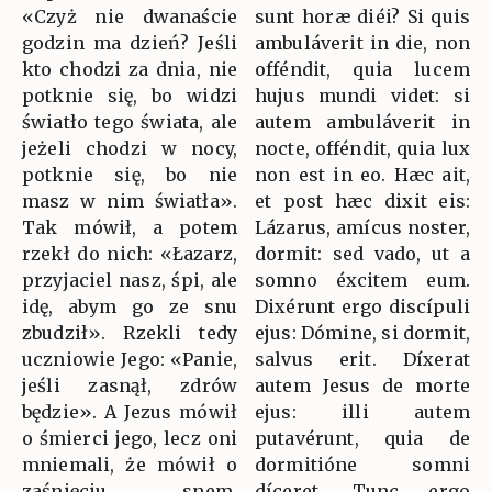
«Czyż nie dwanaście
sunt horæ diéi? Si quis
godzin ma dzień? Jeśli
ambuláverit in die, non
kto chodzi za dnia, nie
offéndit, quia lucem
potknie się, bo widzi
hujus mundi videt: si
światło tego świata, ale
autem ambuláverit in
jeżeli chodzi w nocy,
nocte, offéndit, quia lux
potknie się, bo nie
non est in eo. Hæc ait,
masz w nim światła».
et post hæc dixit eis:
Tak mówił, a potem
Lázarus, amícus noster,
rzekł do nich: «Łazarz,
dormit: sed vado, ut a
przyjaciel nasz, śpi, ale
somno éxcitem eum.
idę, abym go ze snu
Dixérunt ergo discípuli
zbudził». Rzekli tedy
ejus: Dómine, si dormit,
uczniowie Jego: «Panie,
salvus erit. Díxerat
jeśli zasnął, zdrów
autem Jesus de morte
będzie». A Jezus mówił
ejus: illi autem
o śmierci jego, lecz oni
putavérunt, quia de
mniemali, że mówił o
dormitióne somni
zaśnięciu snem.
díceret. Tunc ergo