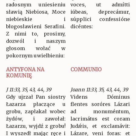
radosnym uniesieniu
voces, ut admítti
sławią Niebiosa, Moce
iúbeas, deprecámur,
niebieskie i
súpplici confessióne
błogosławieni Serafini.
dicéntes:
Z nimi to, prosimy,
dozwól i naszym
głosom wołać w
pokornym uwielbieniu:
ANTYFONA NA
COMMUNIO
KOMUNIĘ
J 11:33, 35, 43, 44, 39
Joann 11:33, 35, 43, 44, 39
Gdy ujrzał Pan siostry
Videns Dóminus
Łazarza płaczące u
flentes soróres Lázari
grobu, zapłakał wobec
ad monuméntum,
żydów, i zawołał:
lacrimátus est coram
Łazarzu, wyjdź z grobu!
Judǽis, et exclamávit:
I wyszedł mając ręce i
Lázare, veni foras: et