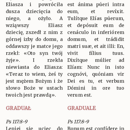
Eliasza i powróciła
est ánima púeri intra
dusza dziecięcia do
eum, et revíxit.
niego, a ożyło. A
Tulítque Elías púerum,
wziąwszy Eliasz
et depósuit eum de
dziecię, zszedł z nim z
cenáculo in inferiórem
górnej izby do domu, a
domum, et trádidit
oddawszy je matce jego
matri suæ, et ait illi: En,
rzekł: «Oto syn twój
vivit fílius tuus.
żyje». I rzekła
Dixítque múlier ad
niewiasta do Eliasza:
Elíam: Nunc in isto
«Teraz to wiem, żeś ty
cognóvi, quóniam vir
jest mężem Bożym i że
Dei es tu, et verbum
słowo Boże w ustach
Dómini in ore tuo
twoich jest prawdą».
verum est.
GRADUAŁ
GRADUALE
Ps 117:8-9
Ps 117:8-9
Lepiej się uciec do
Bonum est confídere in