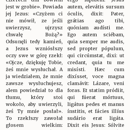
jest w grobie». Powiada
autem, elevátis sursum
jej Jezus: «Czyżem ci
óculis, dixit: Pater,
nie mówił, ze jeśli
grátias ago tibi,
uwierzysz, ujrzysz
quóniam audísti me.
chwałę Bożą?»
Ego autem sciébam,
Odsunęli tedy kamień,
quia semper me audis,
a Jezus wzniósłszy
sed propter pópulum,
oczy swe w górę rzekł:
qui circúmstat, dixi: ut
«Ojcze, dziękuję Tobie,
credant, quia tu me
żeś mnie wysłuchał. A
misísti. Hæc cum
ja wiedziałem, że mnie
dixísset, voce magna
zawsze wysłuchujesz,
clamávit: Lázare, veni
alem powiedział to dla
foras. Et statim pródiit,
tłumu, który stoi
qui fúerat mórtuus,
wokoło, aby uwierzyli,
ligátus pedes et manus
żeś Ty mnie posłał».
ínstitis, et fácies illíus
To rzekłszy zawołał
sudário erat ligáta.
głosem wielkim:
Dixit eis Jesus: Sólvite