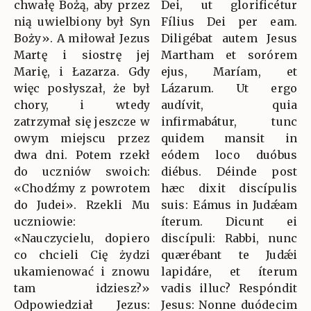
chwałę Bożą, aby przez
Dei, ut glorificétur
nią uwielbiony był Syn
Fílius Dei per eam.
Boży». A miłował Jezus
Diligébat autem Jesus
Martę i siostrę jej
Martham et sorórem
Marię, i Łazarza. Gdy
ejus, Maríam, et
więc posłyszał, że był
Lázarum. Ut ergo
chory, i wtedy
audívit, quia
zatrzymał się jeszcze w
infirmabátur, tunc
owym miejscu przez
quidem mansit in
dwa dni. Potem rzekł
eódem loco duóbus
do uczniów swoich:
diébus. Déinde post
«Chodźmy z powrotem
hæc dixit discípulis
do Judei». Rzekli Mu
suis: Eámus in Judǽam
uczniowie:
íterum. Dicunt ei
«Nauczycielu, dopiero
discípuli: Rabbi, nunc
co chcieli Cię żydzi
quærébant te Judǽi
ukamienować i znowu
lapidáre, et íterum
tam idziesz?»
vadis illuc? Respóndit
Odpowiedział Jezus:
Jesus: Nonne duódecim