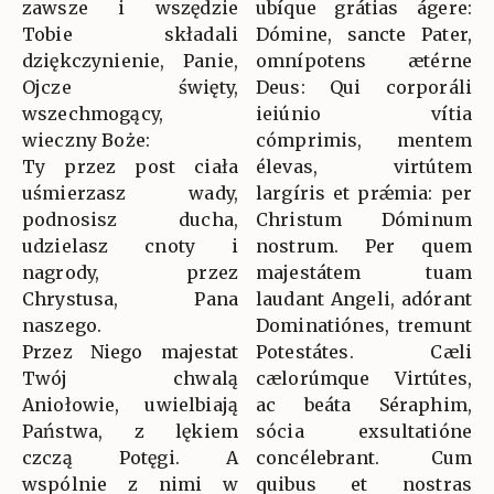
zawsze i wszędzie
ubíque grátias ágere:
Tobie składali
Dómine, sancte Pater,
dziękczynienie, Panie,
omnípotens ætérne
Ojcze święty,
Deus: Qui corporáli
wszechmogący,
ieiúnio vítia
wieczny Boże:
cómprimis, mentem
Ty przez post ciała
élevas, virtútem
uśmierzasz wady,
largíris et prǽmia: per
podnosisz ducha,
Christum Dóminum
udzielasz cnoty i
nostrum. Per quem
nagrody, przez
majestátem tuam
Chrystusa, Pana
laudant Angeli, adórant
naszego.
Dominatiónes, tremunt
Przez Niego majestat
Potestátes. Cæli
Twój chwalą
cælorúmque Virtútes,
Aniołowie, uwielbiają
ac beáta Séraphim,
Państwa, z lękiem
sócia exsultatióne
czczą Potęgi. A
concélebrant. Cum
wspólnie z nimi w
quibus et nostras