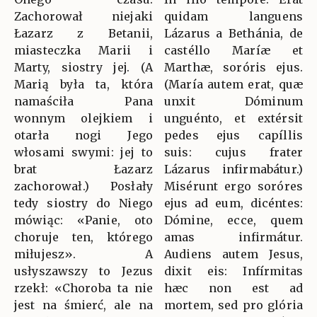
Zachorował niejaki
quidam languens
Łazarz z Betanii,
Lázarus a Bethánia, de
miasteczka Marii i
castéllo Maríæ et
Marty, siostry jej. (A
Marthæ, soróris ejus.
Marią była ta, która
(María autem erat, quæ
namaściła Pana
unxit Dóminum
wonnym olejkiem i
unguénto, et extérsit
otarła nogi Jego
pedes ejus capíllis
włosami swymi: jej to
suis: cujus frater
brat Łazarz
Lázarus infirmabátur.)
zachorował.) Posłały
Misérunt ergo soróres
tedy siostry do Niego
ejus ad eum, dicéntes:
mówiąc: «Panie, oto
Dómine, ecce, quem
choruje ten, którego
amas infirmátur.
miłujesz». A
Audiens autem Jesus,
usłyszawszy to Jezus
dixit eis: Infírmitas
rzekł: «Choroba ta nie
hæc non est ad
jest na śmierć, ale na
mortem, sed pro glória