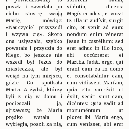
poszła i zawołała po
siléntio, dicens:
cichu siostrę swoją
Magíster adest, et vocat
Marię, mówiąc:
te. Illa ut audívit, surgit
«Nauczyciel przyszedł
cito, et venit ad eum:
i wzywa cię». Skoro
nondum enim vénerat
ona usłyszała, szybko
Jesus in castéllum; sed
powstała i przyszła do
erat adhuc in illo loco,
Niego, bo jeszcze nie
ubi occúrrerat ei
wszedł był Jezus do
Martha. Judǽi ergo, qui
miasteczka, ale był
erant cum ea in domo
wciąż na tym miejscu,
et consolabántur eam,
gdzie Go spotkała
cum vidíssent Maríam,
Marta. A żydzi, którzy
quia cito surréxit et
byli z nią w domu i
éxiit, secúti sunt eam,
pocieszali ją,
dicéntes: Quia vadit ad
ujrzawszy, że Maria
monuméntum, ut
prędko wstała i
ploret ibi. María ergo,
wybiegła, poszli za nią,
cum venísset, ubi erat