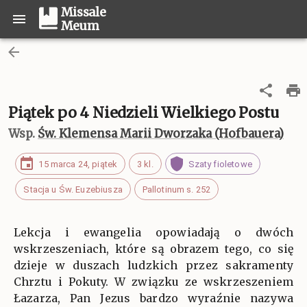
Missale
Meum
Piątek po 4 Niedzieli Wielkiego Postu
Wsp.
Św. Klemensa Marii Dworzaka (Hofbauera)
15 marca 24, piątek
3 kl.
Szaty fioletowe
Stacja u Św. Euzebiusza
Pallotinum s. 252
Lekcja i ewangelia opowiadają o dwóch
wskrzeszeniach, które są obrazem tego, co się
dzieje w duszach ludzkich przez sakramenty
Chrztu i Pokuty. W związku ze wskrzeszeniem
Łazarza, Pan Jezus bardzo wyraźnie nazywa