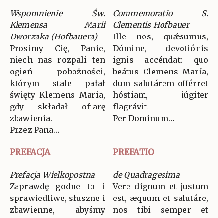
Wspomnienie Św.
Commemoratio S.
Klemensa Marii
Clementis Hofbauer
Dworzaka (Hofbauera)
Ille nos, quǽsumus,
Prosimy Cię, Panie,
Dómine, devotiónis
niech nas rozpali ten
ignis accéndat: quo
ogień pobożności,
beátus Clemens María,
którym stale pałał
dum salutárem offérret
święty Klemens Maria,
hóstiam, iúgiter
gdy składał ofiarę
flagrávit.
zbawienia.
Per Dominum…
Przez Pana…
PREFACJA
PREFATIO
Prefacja Wielkopostna
de Quadragesima
Zaprawdę godne to i
Vere dignum et justum
sprawiedliwe, słuszne i
est, æquum et salutáre,
zbawienne, abyśmy
nos tibi semper et