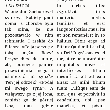
3 Krl 17:17-24
In diébus illis:
W one dni: Zachorował
Ægrotávit fílius
syn owej kobiety, pani
mulíeris matris
domu, a choroba była
famílias, et erat
tak silna, że nie
languor fortíssimus, ita
pozostawało w nim
ut non remanéret in eo
tchnienia. I rzekła do
hálitus. Dixit ergo ad
Eliasza: «Co ja pocznę z
Elíam: Quid mihi et tibi,
tobą, mężu Boży?
vir Dei? Ingréssus es ad
Przyszedłeś do mnie,
me, ut rememoraréntur
aby odnowić pamięć
iniquitátes meæ, et
przewinienia mego i
interfíceres fílium
uśmiercić mi syna?»
meum? Et ait ad eam
Ten jej odrzekł: «Podaj
Elías: Da mihi fílium
mi swego syna». A
tuum. Tulítque eum de
wziąwszy go z jej łona,
sinu ejus, et portávit in
zaniósł go do górnej
cenáculum, ubi ipse
izby, tam gdzie
manébat, et pósuit