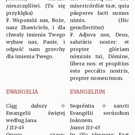
nieszczęśliwi. (Tu się
misericórdiæ tuæ, quia
przyklęka)
páuperes facti sumus
℣. Wspomóż nas, Boże,
nimis. (Hic
nasz Zbawicielu, i dla
genuflectitur)
chwały imienia Twego
℣. Adjuva nos, Deus,
wybaw nas, Panie, i
salutáris noster: et
odpuść nam grzechy
propter glóriam
dla imienia Twego.
nóminis tui, Dómine,
líbera nos: et propítius
esto peccátis nostris,
propter nomen tuum.
EWANGELIA
EVANGELIUM
Ciąg dalszy ☩
Sequéntia ☩ sancti
Ewangelii świętej
Evangélii secúndum
według Jana.
Joánnem.
J 11:1-45
Joann 11:1-45
Onego czasu:
In illo témpore: Erat