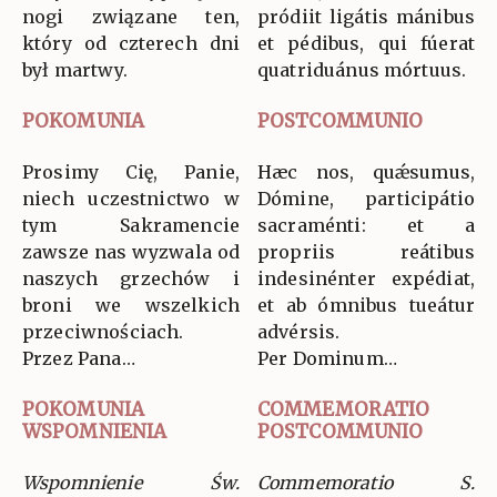
nogi związane ten,
pródiit ligátis mánibus
który od czterech dni
et pédibus, qui fúerat
był martwy.
quatriduánus mórtuus.
POKOMUNIA
POSTCOMMUNIO
Prosimy Cię, Panie,
Hæc nos, quǽsumus,
niech uczestnictwo w
Dómine, participátio
tym Sakramencie
sacraménti: et a
zawsze nas wyzwala od
propriis reátibus
naszych grzechów i
indesinénter expédiat,
broni we wszelkich
et ab ómnibus tueátur
przeciwnościach.
advérsis.
Przez Pana…
Per Dominum…
POKOMUNIA
COMMEMORATIO
WSPOMNIENIA
POSTCOMMUNIO
Wspomnienie Św.
Commemoratio S.