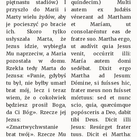
piętnastu stadiów.) I
quíndecim.) Multi
przyszło do Marii i
autem ex Judǽis
Marty wielu żydów, aby
vénerant ad Martham
je pocieszyć po bracie
et Maríam, ut
ich. Skoro tylko
consolaréntur eas de
usłyszała Marta, że
fratre suo. Martha ergo,
Jezus idzie, wybiegła
ut audívit quia Jesus
Mu naprzeciw, a Maria
venit, occúrrit illi:
pozostała w domu.
María autem domi
Rzekła tedy Marta do
sedébat. Dixit ergo
Jezusa: «Panie, gdybyś
Martha ad Jesum:
tu był, nie byłby umarł
Dómine, si fuísses hic,
brat mój, lecz i teraz
frater meus non fuísset
wiem, że o cokolwiek
mórtuus: sed et nunc
będziesz prosił Boga,
scio, quia, quæcúmque
da Ci Bóg». Rzecze jej
popósceris a Deo, dabit
Jezus:
tibi Deus. Dicit illi
«Zmartwychwstanie
Jesus: Resúrget frater
brat twój». Rzecze Mu
tuus. Dicit ei Martha: