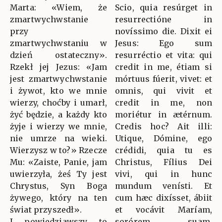
Marta: «Wiem, że
Scio, quia resúrget in
zmartwychwstanie
resurrectióne in
przy
novíssimo die. Dixit ei
zmartwychwstaniu w
Jesus: Ego sum
dzień ostateczny».
resurréctio et vita: qui
Rzekł jej Jezus: «Jam
credit in me, étiam si
jest zmartwychwstanie
mórtuus fúerit, vivet: et
i żywot, kto we mnie
omnis, qui vivit et
wierzy, choćby i umarł,
credit in me, non
żyć będzie, a każdy kto
moriétur in ætérnum.
żyje i wierzy we mnie,
Credis hoc? Ait illi:
nie umrze na wieki.
Utique, Dómine, ego
Wierzysz w to?» Rzecze
crédidi, quia tu es
Mu: «Zaiste, Panie, jam
Christus, Fílius Dei
uwierzyła, żeś Ty jest
vivi, qui in hunc
Chrystus, Syn Boga
mundum venísti. Et
żywego, który na ten
cum hæc dixísset, ábiit
świat przyszedł».
et vocávit Maríam,
I powiedziawszy to
sorórem suam,