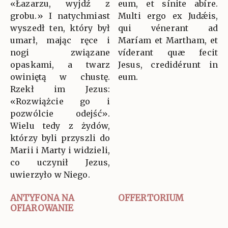
«Łazarzu, wyjdź z
eum, et sínite abíre.
grobu.» I natychmiast
Multi ergo ex Judǽis,
wyszedł ten, który był
qui vénerant ad
umarł, mając ręce i
Maríam et Martham, et
nogi związane
víderant quæ fecit
opaskami, a twarz
Jesus, credidérunt in
owiniętą w chustę.
eum.
Rzekł im Jezus:
«Rozwiążcie go i
pozwólcie odejść».
Wielu tedy z żydów,
którzy byli przyszli do
Marii i Marty i widzieli,
co uczynił Jezus,
uwierzyło w Niego.
ANTYFONA NA
OFFERTORIUM
OFIAROWANIE