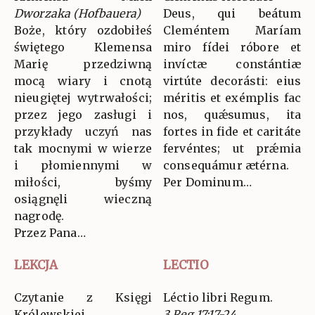
Dworzaka (Hofbauera)
Deus, qui beátum
Boże, który ozdobiłeś
Cleméntem Maríam
świętego Klemensa
miro fídei róbore et
Marię przedziwną
invíctæ constántiæ
mocą wiary i cnotą
virtúte decorásti: eius
nieugiętej wytrwałości;
méritis et exémplis fac
przez jego zasługi i
nos, quǽsumus, ita
przykłady uczyń nas
fortes in fide et caritáte
tak mocnymi w wierze
fervéntes; ut prǽmia
i płomiennymi w
consequámur ætérna.
miłości, byśmy
Per Dominum…
osiągnęli wieczną
nagrodę.
Przez Pana…
LEKCJA
LECTIO
Czytanie z Księgi
Léctio libri Regum.
Królewskiej.
3 Reg 17:17-24