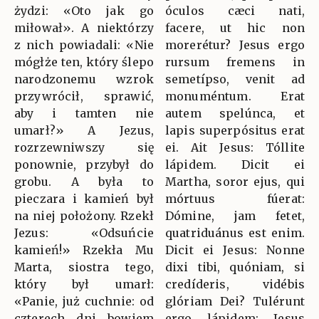
żydzi: «Oto jak go
óculos cæci nati,
miłował». A niektórzy
facere, ut hic non
z nich powiadali: «Nie
morerétur? Jesus ergo
mógłże ten, który ślepo
rursum fremens in
narodzonemu wzrok
semetípso, venit ad
przywrócił, sprawić,
monuméntum. Erat
aby i tamten nie
autem spelúnca, et
umarł?» A Jezus,
lapis superpósitus erat
rozrzewniwszy się
ei. Ait Jesus: Tóllite
ponownie, przybył do
lápidem. Dicit ei
grobu. A była to
Martha, soror ejus, qui
pieczara i kamień był
mórtuus fúerat:
na niej położony. Rzekł
Dómine, jam fetet,
Jezus: «Odsuńcie
quatriduánus est enim.
kamień!» Rzekła Mu
Dicit ei Jesus: Nonne
Marta, siostra tego,
dixi tibi, quóniam, si
który był umarł:
credíderis, vidébis
«Panie, już cuchnie: od
glóriam Dei? Tulérunt
czterech dni bowiem
ergo lápidem: Jesus