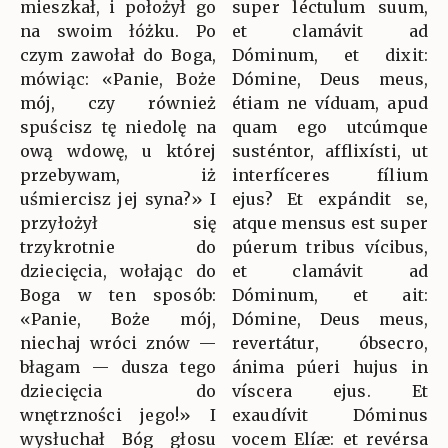
mieszkał, i położył go
super léctulum suum,
na swoim łóżku. Po
et clamávit ad
czym zawołał do Boga,
Dóminum, et dixit:
mówiąc: «Panie, Boże
Dómine, Deus meus,
mój, czy również
étiam ne víduam, apud
spuścisz tę niedolę na
quam ego utcúmque
ową wdowę, u której
susténtor, afflixísti, ut
przebywam, iż
interfíceres fílium
uśmiercisz jej syna?» I
ejus? Et expándit se,
przyłożył się
atque mensus est super
trzykrotnie do
púerum tribus vícibus,
dziecięcia, wołając do
et clamávit ad
Boga w ten sposób:
Dóminum, et ait:
«Panie, Boże mój,
Dómine, Deus meus,
niechaj wróci znów —
revertátur, óbsecro,
błagam — dusza tego
ánima púeri hujus in
dziecięcia do
víscera ejus. Et
wnętrzności jego!» I
exaudívit Dóminus
wysłuchał Bóg głosu
vocem Elíæ: et revérsa