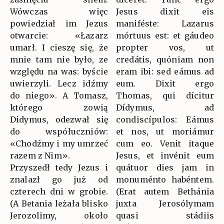
Wówczas więc
Jesus dixit eis
powiedział im Jezus
maniféste: Lazarus
otwarcie: «Łazarz
mórtuus est: et gáudeo
umarł. I cieszę się, że
propter vos, ut
mnie tam nie było, ze
credátis, quóniam non
względu na was: byście
eram ibi: sed eámus ad
uwierzyli. Lecz idźmy
eum. Dixit ergo
do niego». A Tomasz,
Thomas, qui dícitur
którego zowią
Dídymus, ad
Didymus, odezwał się
condiscípulos: Eámus
do współuczniów:
et nos, ut moriámur
«Chodźmy i my umrzeć
cum eo. Venit itaque
razem z Nim».
Jesus, et invénit eum
Przyszedł tedy Jezus i
quátuor dies jam in
znalazł go już od
monuménto habéntem.
czterech dni w grobie.
(Erat autem Bethánia
(A Betania leżała blisko
juxta Jerosólymam
Jerozolimy, około
quasi stádiis