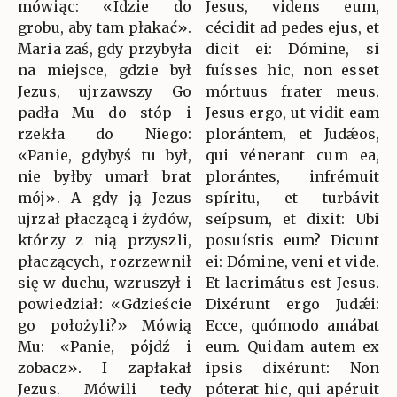
mówiąc: «Idzie do
Jesus, videns eum,
grobu, aby tam płakać».
cécidit ad pedes ejus, et
Maria zaś, gdy przybyła
dicit ei: Dómine, si
na miejsce, gdzie był
fuísses hic, non esset
Jezus, ujrzawszy Go
mórtuus frater meus.
padła Mu do stóp i
Jesus ergo, ut vidit eam
rzekła do Niego:
plorántem, et Judǽos,
«Panie, gdybyś tu był,
qui vénerant cum ea,
nie byłby umarł brat
plorántes, infrémuit
mój». A gdy ją Jezus
spíritu, et turbávit
ujrzał płaczącą i żydów,
seípsum, et dixit: Ubi
którzy z nią przyszli,
posuístis eum? Dicunt
płaczących, rozrzewnił
ei: Dómine, veni et vide.
się w duchu, wzruszył i
Et lacrimátus est Jesus.
powiedział: «Gdzieście
Dixérunt ergo Judǽi:
go położyli?» Mówią
Ecce, quómodo amábat
Mu: «Panie, pójdź i
eum. Quidam autem ex
zobacz». I zapłakał
ipsis dixérunt: Non
Jezus. Mówili tedy
póterat hic, qui apéruit