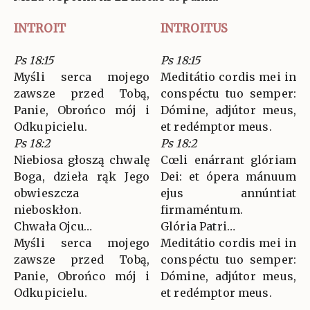
INTROIT
INTROITUS
Ps 18:15
Ps 18:15
Myśli serca mojego
Meditátio cordis mei in
zawsze przed Tobą,
conspéctu tuo semper:
Panie, Obrońco mój i
Dómine, adjútor meus,
Odkupicielu.
et redémptor meus.
Ps 18:2
Ps 18:2
Niebiosa głoszą chwalę
Cœli enárrant glóriam
Boga, dzieła rąk Jego
Dei: et ópera mánuum
obwieszcza
ejus annúntiat
nieboskłon.
firmaméntum.
Chwała Ojcu…
Glória Patri…
Myśli serca mojego
Meditátio cordis mei in
zawsze przed Tobą,
conspéctu tuo semper:
Panie, Obrońco mój i
Dómine, adjútor meus,
Odkupicielu.
et redémptor meus.