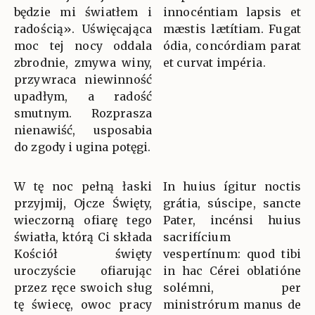
będzie mi światłem i
innocéntiam lapsis et
radością». Uświęcająca
mæstis lætítiam. Fugat
moc tej nocy oddala
ódia, concórdiam parat
zbrodnie, zmywa winy,
et curvat impéria.
przywraca niewinność
upadłym, a radość
smutnym. Rozprasza
nienawiść, usposabia
do zgody i ugina potęgi.
W tę noc pełną łaski
In huius ígitur noctis
przyjmij, Ojcze Święty,
grátia, súscipe, sancte
wieczorną ofiarę tego
Pater, incénsi huius
światła, którą Ci składa
sacrifícium
Kościół święty
vespertínum: quod tibi
uroczyście ofiarując
in hac Cérei oblatióne
przez ręce swoich sług
solémni, per
tę świecę, owoc pracy
ministrórum manus de