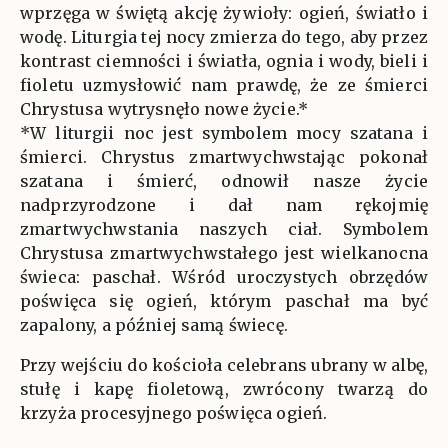
wprzęga w świętą akcję żywioły: ogień, światło i
wodę. Liturgia tej nocy zmierza do tego, aby przez
kontrast ciemności i światła, ognia i wody, bieli i
fioletu uzmysłowić nam prawdę, że ze śmierci
Chrystusa wytrysnęło nowe życie.*
*W liturgii noc jest symbolem mocy szatana i
śmierci. Chrystus zmartwychwstając pokonał
szatana i śmierć, odnowił nasze życie
nadprzyrodzone i dał nam rękojmię
zmartwychwstania naszych ciał. Symbolem
Chrystusa zmartwychwstałego jest wielkanocna
świeca: paschał. Wśród uroczystych obrzędów
poświęca się ogień, którym paschał ma być
zapalony, a później samą świecę.
Przy wejściu do kościoła celebrans ubrany w albę,
stułę i kapę fioletową, zwrócony twarzą do
krzyża procesyjnego poświęca ogień.