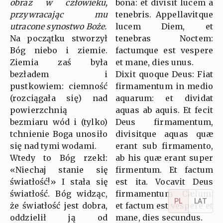
obraz w człowieku,
bona: et divisit lucem a
przywracając mu
tenebris. Appellavitque
utracone synostwo Boże.
lucem Diem, et
Na początku stworzył
tenebras Noctem:
Bóg niebo i ziemie.
factumque est vespere
Ziemia zaś była
et mane, dies unus.
bezładem i
Dixit quoque Deus: Fiat
pustkowiem: ciemność
firmamentum in medio
(rozciągała się) nad
aquarum: et dividat
powierzchnią
aquas ab aquis. Et fecit
bezmiaru wód i (tylko)
Deus firmamentum,
tchnienie Boga unosiło
divisitque aquas quæ
się nad tymi wodami.
erant sub firmamento,
Wtedy to Bóg rzekł:
ab his quæ erant super
«Niechaj stanie się
firmentum. Et factum
światłość!» I stała się
est ita. Vocavit Deus
światłość. Bóg widząc,
firmamentum Cælum:
PL
LAT
że światłość jest dobra,
et factum est vespere et
oddzielił ją od
mane, dies secundus.