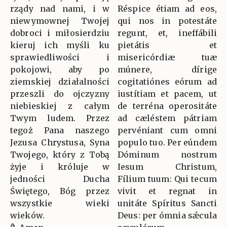
rządy nad nami, i w
Réspice étiam ad eos,
niewymownej Twojej
qui nos in potestáte
dobroci i miłosierdziu
regunt, et, ineffábili
kieruj ich myśli ku
pietátis et
sprawiedliwości i
misericórdiæ tuæ
pokojowi, aby po
múnere, dírige
ziemskiej działalności
cogitatiónes eórum ad
przeszli do ojczyzny
iustítiam et pacem, ut
niebieskiej z całym
de terréna operositáte
Twym ludem. Przez
ad cæléstem pátriam
tegoż Pana naszego
pervéniant cum omni
Jezusa Chrystusa, Syna
populo tuo. Per eúndem
Twojego, który z Tobą
Dóminum nostrum
żyje i króluje w
Iesum Christum,
jedności Ducha
Fílium tuum: Qui tecum
Świętego, Bóg przez
vivit et regnat in
wszystkie wieki
unitáte Spíritus Sancti
wieków.
Deus: per ómnia sǽcula