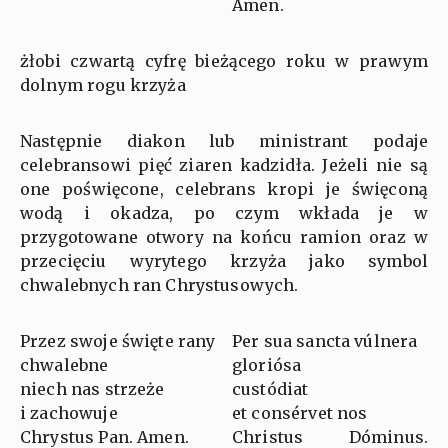
Amen.
żłobi czwartą cyfrę bieżącego roku w prawym
dolnym rogu krzyża
Następnie diakon lub ministrant podaje
celebransowi pięć ziaren kadzidła. Jeżeli nie są
one poświęcone, celebrans kropi je święconą
wodą i okadza, po czym wkłada je w
przygotowane otwory na końcu ramion oraz w
przecięciu wyrytego krzyża jako symbol
chwalebnych ran Chrystusowych.
Przez swoje święte rany
Per sua sancta vúlnera
chwalebne
gloriósa
niech nas strzeże
custódiat
i zachowuje
et consérvet nos
Chrystus Pan. Amen.
Christus Dóminus.