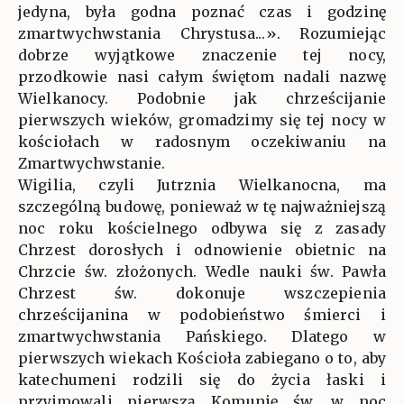
jedyna, była godna poznać czas i godzinę
zmartwychwstania Chrystusa...». Rozumiejąc
dobrze wyjątkowe znaczenie tej nocy,
przodkowie nasi całym świętom nadali nazwę
Wielkanocy. Podobnie jak chrześcijanie
pierwszych wieków, gromadzimy się tej nocy w
kościołach w radosnym oczekiwaniu na
Zmartwychwstanie.
Wigilia, czyli Jutrznia Wielkanocna, ma
szczególną budowę, ponieważ w tę najważniejszą
noc roku kościelnego odbywa się z zasady
Chrzest dorosłych i odnowienie obietnic na
Chrzcie św. złożonych. Wedle nauki św. Pawła
Chrzest św. dokonuje wszczepienia
chrześcijanina w podobieństwo śmierci i
zmartwychwstania Pańskiego. Dlatego w
pierwszych wiekach Kościoła zabiegano o to, aby
katechumeni rodzili się do życia łaski i
przyjmowali pierwszą Komunię św. w noc