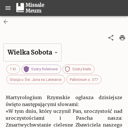
Missale
Meum
Wielka Sobota
1 kl.
Szaty fioletowe
Szaty białe
Stacja u Św. Jana na Lateranie
Pallotinum s. 377
Martyrologium Rzymskie ogłasza dzisiejsze
święto następującymi słowami:
«W tym dniu, który uczynił Pan, uroczystość nad
uroczystościami i Pascha nasza:
Zmartwychwstanie cielesne Zbawiciela naszego