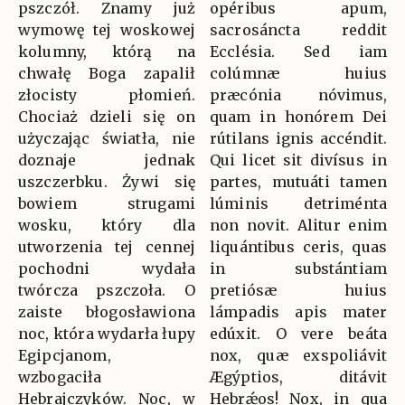
pszczół. Znamy już
opéribus apum,
wymowę tej woskowej
sacrosáncta reddit
kolumny, którą na
Ecclésia. Sed iam
chwałę Boga zapalił
colúmnæ huius
złocisty płomień.
præcónia nóvimus,
Chociaż dzieli się on
quam in honórem Dei
użyczając światła, nie
rútilans ignis accéndit.
doznaje jednak
Qui licet sit divísus in
uszczerbku. Żywi się
partes, mutuáti tamen
bowiem strugami
lúminis detriménta
wosku, który dla
non novit. Alitur enim
utworzenia tej cennej
liquántibus ceris, quas
pochodni wydała
in substántiam
twórcza pszczoła. O
pretiósæ huius
zaiste błogosławiona
lámpadis apis mater
noc, która wydarła łupy
edúxit. O vere beáta
Egipcjanom,
nox, quæ exspoliávit
wzbogaciła
Ægýptios, ditávit
Hebrajczyków. Noc, w
Hebrǽos! Nox, in qua