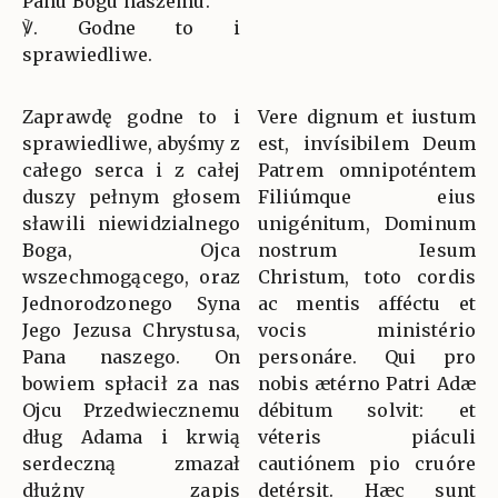
Panu Bogu naszemu.
℣. Godne to i
sprawiedliwe.
Zaprawdę godne to i
Vere dignum et iustum
sprawiedliwe, abyśmy z
est, invísibilem Deum
całego serca i z całej
Patrem omnipoténtem
duszy pełnym głosem
Filiúmque eius
sławili niewidzialnego
unigénitum, Dominum
Boga, Ojca
nostrum Iesum
wszechmogącego, oraz
Christum, toto cordis
Jednorodzonego Syna
ac mentis afféctu et
Jego Jezusa Chrystusa,
vocis ministério
Pana naszego. On
personáre. Qui pro
bowiem spłacił za nas
nobis ætérno Patri Adæ
Ojcu Przedwiecznemu
débitum solvit: et
dług Adama i krwią
véteris piáculi
serdeczną zmazał
cautiónem pio cruóre
dłużny zapis
detérsit. Hæc sunt