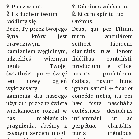
℣. Pan z wami.
℣. Dóminus vobíscum.
℟. I z duchem twoim.
℟. Et cum spíritu tuo.
Módlmy się.
Orémus.
Boże, Ty przez Swojego
Deus, qui per Fílium
Syna, który jest
tuum, angulárem
prawdziwym
scílicet lápidem,
kamieniem węgielnym,
claritátis tuæ ignem
udzieliłeś wiernym
fidélibus contulísti:
ognia Twojej
prodúctum e sílice,
światłości; po ☩ święć
nostris profutúrum
ten nowy ogień
úsibus, novum hunc
wykrzesany z
ignem sanctí ☩ fica: et
kamienia dla naszego
concéde nobis, ita per
użytku i przez te święta
hæc festa paschália
wielkanocne rozpal w
cœléstibus desidériis
nas niebiańskie
inflammári; ut ad
pragnienia, abyśmy z
perpétuæ claritátis,
czystym sercem mogli
puris méntibus,