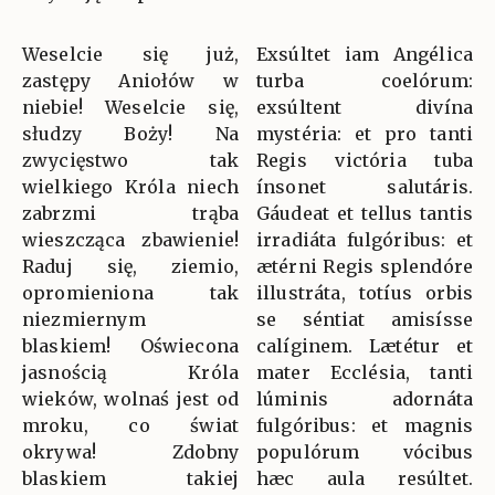
Weselcie się już,
Exsúltet iam Angélica
zastępy Aniołów w
turba coelórum:
niebie! Weselcie się,
exsúltent divína
słudzy Boży! Na
mystéria: et pro tanti
zwycięstwo tak
Regis victória tuba
wielkiego Króla niech
ínsonet salutáris.
zabrzmi trąba
Gáudeat et tellus tantis
wieszcząca zbawienie!
irradiáta fulgóribus: et
Raduj się, ziemio,
ætérni Regis splendóre
opromieniona tak
illustráta, totíus orbis
niezmiernym
se séntiat amisísse
blaskiem! Oświecona
calíginem. Lætétur et
jasnością Króla
mater Ecclésia, tanti
wieków, wolnaś jest od
lúminis adornáta
mroku, co świat
fulgóribus: et magnis
okrywa! Zdobny
populórum vócibus
blaskiem takiej
hæc aula resúltet.