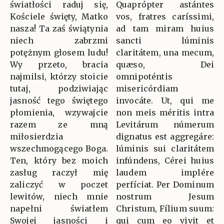
światłości raduj się,
Quaprópter astántes
Kościele święty, Matko
vos, fratres caríssimi,
nasza! Ta zaś świątynia
ad tam miram huius
niech zabrzmi
sancti lúminis
potężnym głosem ludu!
claritátem, una mecum,
Wy przeto, bracia
quæso, Dei
najmilsi, którzy stoicie
omnipoténtis
tutaj, podziwiając
misericórdiam
jasność tego świętego
invocáte. Ut, qui me
płomienia, wzywajcie
non meis méritis intra
razem ze mną
Levitárum númerum
miłosierdzia
dignatus est aggregáre:
wszechmogącego Boga.
lúminis sui claritátem
Ten, który bez moich
infúndens, Cérei huius
zasług raczył mię
laudem implére
zaliczyć w poczet
perfíciat. Per Dominum
lewitów, niech mnie
nostrum Jesum
napełni światłem
Christum, Fílium suum:
Swojej jasności i
qui cum eo vivit et