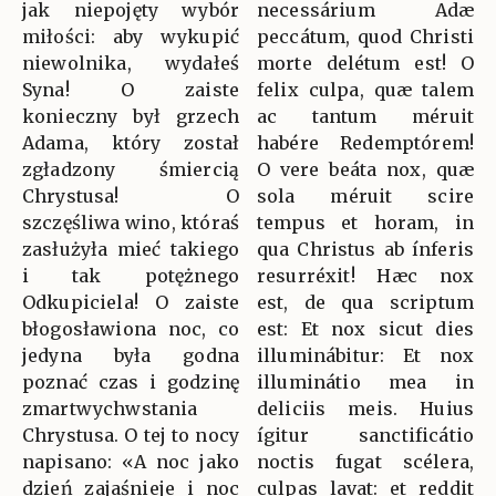
jak niepojęty wybór
necessárium Adæ
miłości: aby wykupić
peccátum, quod Christi
niewolnika, wydałeś
morte delétum est! O
Syna! O zaiste
felix culpa, quæ talem
konieczny był grzech
ac tantum méruit
Adama, który został
habére Redemptórem!
zgładzony śmiercią
O vere beáta nox, quæ
Chrystusa! O
sola méruit scire
szczęśliwa wino, któraś
tempus et horam, in
zasłużyła mieć takiego
qua Christus ab ínferis
i tak potężnego
resurréxit! Hæc nox
Odkupiciela! O zaiste
est, de qua scriptum
błogosławiona noc, co
est: Et nox sicut dies
jedyna była godna
illuminábitur: Et nox
poznać czas i godzinę
illuminátio mea in
zmartwychwstania
deliciis meis. Huius
Chrystusa. O tej to nocy
ígitur sanctificátio
napisano: «A noc jako
noctis fugat scélera,
dzień zajaśnieje i noc
culpas lavat: et reddit