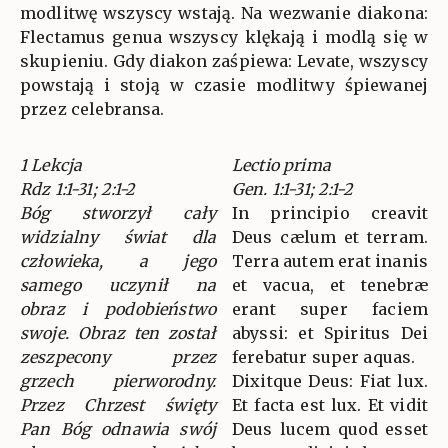
modlitwę wszyscy wstają. Na wezwanie diakona:
Flectamus genua wszyscy klękają i modlą się w
skupieniu. Gdy diakon zaśpiewa: Levate, wszyscy
powstają i stoją w czasie modlitwy śpiewanej
przez celebransa.
1 Lekcja
Lectio prima
Rdz 1:1-31; 2:1-2
Gen. 1:1-31; 2:1-2
Bóg stworzył cały
In principio creavit
widzialny świat dla
Deus cælum et terram.
człowieka, a jego
Terra autem erat inanis
samego uczynił na
et vacua, et tenebræ
obraz i podobieństwo
erant super faciem
swoje. Obraz ten został
abyssi: et Spiritus Dei
zeszpecony przez
ferebatur super aquas.
grzech pierworodny.
Dixitque Deus: Fiat lux.
Przez Chrzest święty
Et facta est lux. Et vidit
Pan Bóg odnawia swój
Deus lucem quod esset