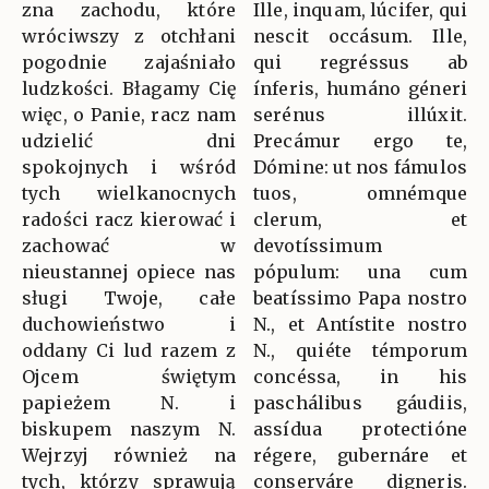
zna zachodu, które
Ille, inquam, lúcifer, qui
wróciwszy z otchłani
nescit occásum. Ille,
pogodnie zajaśniało
qui regréssus ab
ludzkości. Błagamy Cię
ínferis, humáno géneri
więc, o Panie, racz nam
serénus illúxit.
udzielić dni
Precámur ergo te,
spokojnych i wśród
Dómine: ut nos fámulos
tych wielkanocnych
tuos, omnémque
radości racz kierować i
clerum, et
zachować w
devotíssimum
nieustannej opiece nas
pópulum: una cum
sługi Twoje, całe
beatíssimo Papa nostro
duchowieństwo i
N., et Antístite nostro
oddany Ci lud razem z
N., quiéte témporum
Ojcem świętym
concéssa, in his
papieżem N. i
paschálibus gáudiis,
biskupem naszym N.
assídua protectióne
Wejrzyj również na
régere, gubernáre et
tych, którzy sprawują
conserváre digneris.