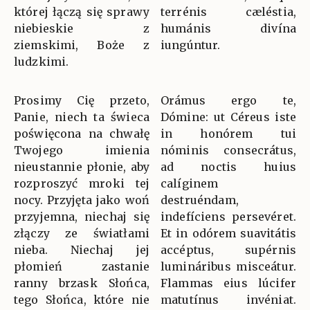
której łączą się sprawy
terrénis cæléstia,
niebieskie z
humánis divína
ziemskimi, Boże z
iungúntur.
ludzkimi.
Prosimy Cię przeto,
Orámus ergo te,
Panie, niech ta świeca
Dómine: ut Céreus iste
poświęcona na chwałę
in honórem tui
Twojego imienia
nóminis consecrátus,
nieustannie płonie, aby
ad noctis huius
rozproszyć mroki tej
calíginem
nocy. Przyjęta jako woń
destruéndam,
przyjemna, niechaj się
indefíciens persevéret.
złączy ze światłami
Et in odórem suavitátis
nieba. Niechaj jej
accéptus, supérnis
płomień zastanie
lumináribus misceátur.
ranny brzask Słońca,
Flammas eius lúcifer
tego Słońca, które nie
matutínus invéniat.