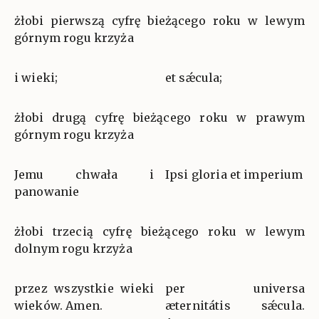
żłobi pierwszą cyfrę bieżącego roku w lewym
górnym rogu krzyża
i wieki;
et sǽcula;
żłobi drugą cyfrę bieżącego roku w prawym
górnym rogu krzyża
Jemu chwała i
Ipsi gloria et imperium
panowanie
żłobi trzecią cyfrę bieżącego roku w lewym
dolnym rogu krzyża
przez wszystkie wieki
per universa
wieków. Amen.
æternitátis sǽcula.