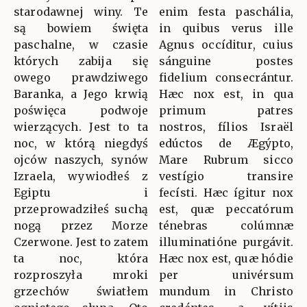
starodawnej winy. Te
enim festa paschália,
są bowiem święta
in quibus verus ille
paschalne, w czasie
Agnus occíditur, cuius
których zabija się
sánguine postes
owego prawdziwego
fidelium consecrántur.
Baranka, a Jego krwią
Hæc nox est, in qua
poświęca podwoje
primum patres
wierzących. Jest to ta
nostros, fílios Israël
noc, w którą niegdyś
edúctos de Ægýpto,
ojców naszych, synów
Mare Rubrum sicco
Izraela, wywiodłeś z
vestígio transire
Egiptu i
fecísti. Hæc ígitur nox
przeprowadziłeś suchą
est, quæ peccatórum
nogą przez Morze
ténebras colúmnæ
Czerwone. Jest to zatem
illuminatióne purgávit.
ta noc, która
Hæc nox est, quæ hódie
rozproszyła mroki
per univérsum
grzechów światłem
mundum in Christo