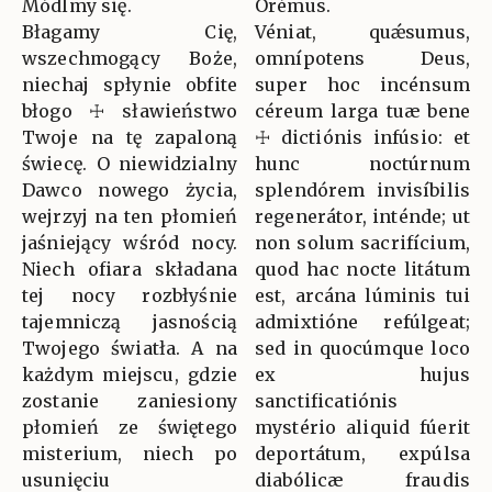
Módlmy się.
Orémus.
Błagamy Cię,
Véniat, quǽsumus,
wszechmogący Boże,
omnípotens Deus,
niechaj spłynie obfite
super hoc incénsum
błogo ☩ sławieństwo
céreum larga tuæ bene
Twoje na tę zapaloną
☩ dictiónis infúsio: et
świecę. O niewidzialny
hunc noctúrnum
Dawco nowego życia,
splendórem invisíbilis
wejrzyj na ten płomień
regenerátor, inténde; ut
jaśniejący wśród nocy.
non solum sacrifícium,
Niech ofiara składana
quod hac nocte litátum
tej nocy rozbłyśnie
est, arcána lúminis tui
tajemniczą jasnością
admixtióne refúlgeat;
Twojego światła. A na
sed in quocúmque loco
każdym miejscu, gdzie
ex hujus
zostanie zaniesiony
sanctificatiónis
płomień ze świętego
mystério aliquid fúerit
misterium, niech po
deportátum, expúlsa
usunięciu
diabólicæ fraudis