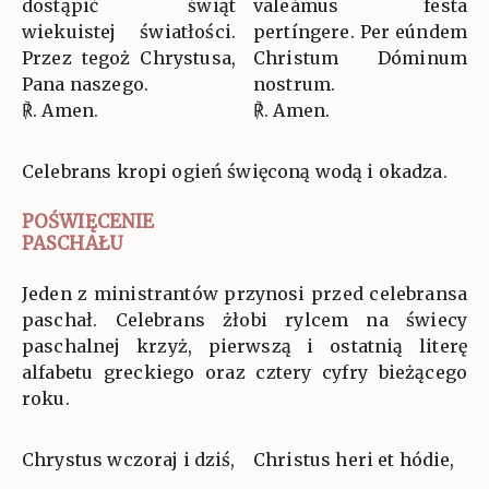
dostąpić świąt
valeámus festa
wiekuistej światłości.
pertíngere. Per eúndem
Przez tegoż Chrystusa,
Christum Dóminum
Pana naszego.
nostrum.
℟. Amen.
℟. Amen.
Celebrans kropi ogień święconą wodą i okadza.
POŚWIĘCENIE
PASCHAŁU
Jeden z ministrantów przynosi przed celebransa
paschał. Celebrans żłobi rylcem na świecy
paschalnej krzyż, pierwszą i ostatnią literę
alfabetu greckiego oraz cztery cyfry bieżącego
roku.
Chrystus wczoraj i dziś,
Christus heri et hódie,