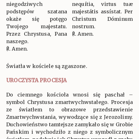
niegodziwych
nequítia, virtus tuæ
podstępów szatana
majestátis assístat. Per
okaże się potęgo
Christum Dóminum
Twojego majestatu.
nostrum.
Przez Chrystusa, Pana
℟. Amen.
naszego.
℟. Amen.
Światła w kościele są zgaszone.
UROCZYSTA PROCESJA
Do ciemnego kościoła wnosi się paschał –
symbol Chrystusa zmartwychwstałego. Procesja
ze światłem to obrazowe przedstawienie
Zmartwychwstania, wywodzące się z Jerozolimy.
Duchowieństwo tamtejsze zamykało się w Grobie
Pańskim i wychodziło z niego z symbolicznym