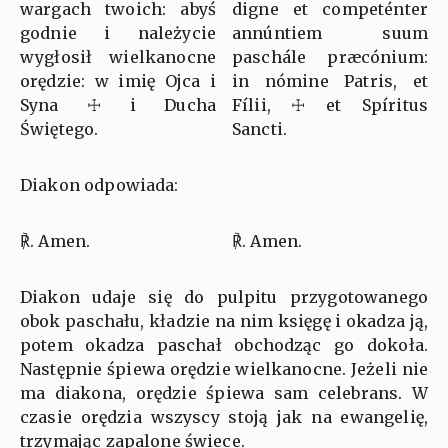
wargach twoich: abyś
digne et competénter
godnie i należycie
annúntiem suum
wygłosił wielkanocne
paschále præcónium:
orędzie: w imię Ojca i
in nómine Patris, et
Syna ☩ i Ducha
Fílii, ☩ et Spíritus
Świętego.
Sancti.
Diakon odpowiada:
℟. Amen.
℟. Amen.
Diakon udaje się do pulpitu przygotowanego
obok paschału, kładzie na nim księgę i okadza ją,
potem okadza paschał obchodząc go dokoła.
Następnie śpiewa orędzie wielkanocne. Jeżeli nie
ma diakona, orędzie śpiewa sam celebrans. W
czasie orędzia wszyscy stoją jak na ewangelię,
trzymając zapalone świece.