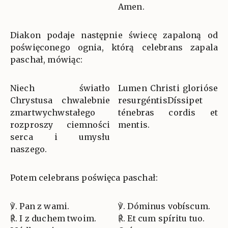
Amen.
Diakon podaje następnie świecę zapaloną od
poświęconego ognia, którą celebrans zapala
paschał, mówiąc:
Niech światło
Lumen Christi glorióse
Chrystusa chwalebnie
resurgéntisDíssipet
zmartwychwstałego
ténebras cordis et
rozproszy ciemności
mentis.
serca i umysłu
naszego.
Potem celebrans poświęca paschał:
℣. Pan z wami.
℣. Dóminus vobíscum.
℟. I z duchem twoim.
℟. Et cum spíritu tuo.