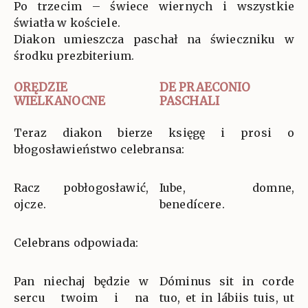
Po trzecim – świece wiernych i wszystkie
światła w kościele.
Diakon umieszcza paschał na świeczniku w
środku prezbiterium.
ORĘDZIE
DE PRAECONIO
WIELKANOCNE
PASCHALI
Teraz diakon bierze księgę i prosi o
błogosławieństwo celebransa:
Racz pobłogosławić,
Iube, domne,
ojcze.
benedícere.
Celebrans odpowiada:
Pan niechaj będzie w
Dóminus sit in corde
sercu twoim i na
tuo, et in lábiis tuis, ut