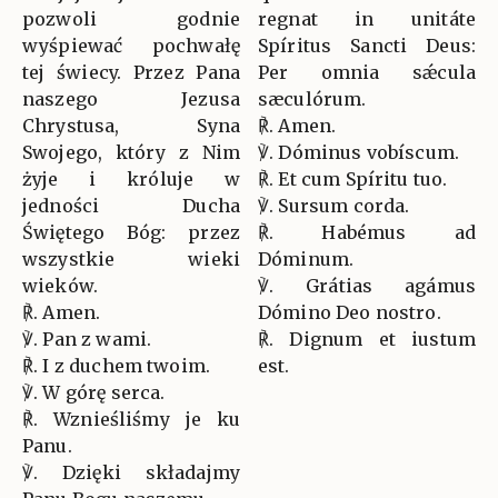
pozwoli godnie
regnat in unitáte
wyśpiewać pochwałę
Spíritus Sancti Deus:
tej świecy. Przez Pana
Per omnia sǽcula
naszego Jezusa
sæculórum.
Chrystusa, Syna
℟. Amen.
Swojego, który z Nim
℣. Dóminus vobíscum.
żyje i króluje w
℟. Et cum Spíritu tuo.
jedności Ducha
℣. Sursum corda.
Świętego Bóg: przez
℟. Habémus ad
wszystkie wieki
Dóminum.
wieków.
℣. Grátias agámus
℟. Amen.
Dómino Deo nostro.
℣. Pan z wami.
℟. Dignum et iustum
℟. I z duchem twoim.
est.
℣. W górę serca.
℟. Wznieśliśmy je ku
Panu.
℣. Dzięki składajmy