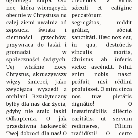
ognistego słupa. Oto
credéntes, a vítiis
noc, która wierzących
sǽculi et calígine
obecnie w Chrystusa na
peccatórum
całej ziemi uwalnia od
segregátos, reddit
zepsucia świata i
grátiæ, sóciat
ciemności grzechów,
sanctitáti. Hæc nox est,
przywraca do łaski i
in qua, destrúctis
gromadzi w
vínculis mortis,
społeczności świętych.
Christus ab ínferis
Tej właśnie nocy
victor ascéndit. Nihil
Chrystus, skruszywszy
enim nobis nasci
więzy śmierci, jako
prófuit, nisi rédimi
zwycięzca wyszedł z
profuísset. O mira circa
otchłani. Bezużyteczny
nos tuæ pietátis
byłby dla nas dar życia,
dignátio! O
gdyby nie stało łaski
inæstimábilis diléctio
Odkupienia. O jak
caritátis: ut servum
przedziwna łaskawość
redimeres, Fílium
Twej dobroci dla nas! O
tradidísti! O certe