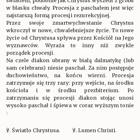
światłem, podobnie jak Chrystus wyszedł z grobu
w blasku chwały. Procesja z paschałem jest więc
najstarszą formą procesji rezurekcyjnej.
Przez swoje zmartwychwstanie Chrystus
wkroczył w nowe, chwalebniejsze życie. To nowe
życie od Chrystusa spływa przez Kościół na Jego
wyznawców. Wyraża to inny niż zwykle
porządek procesji.
Na czele diakon ubrany w białą dalmatykę (lub
sam celebrans) niesie paschał. Za nim postępuje
duchowieństwo, na końcu wierni. Procesja
zatrzymuje się trzy razy: przy wejściu, na środku
kościoła i w środku prezbiterium. Po
zatrzymaniu się procesji diakon stojąc unosi
wysoko paschał i śpiewa w coraz wyższym tonie
:
℣. Światło Chrystusa.
℣. Lumen Christi.