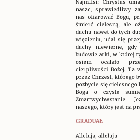
Najmilsi: Chrystus um
nasze, sprawiedliwy z
nas ofiarować Bogu, p
śmierć cielesną, ale
duchu nawet do tych du
więzieniu, udał się prz
duchy niewierne, gdy
budowie arki, w której t
osiem ocalało prz
cierpliwości Bożej. Ta 
przez Chrzest, którego b
pozbycie się cielesnego 
Boga o czyste sumie
Zmartwychwstanie Je
naszego, który jest na pr
GRADUAŁ
Alleluja, alleluja