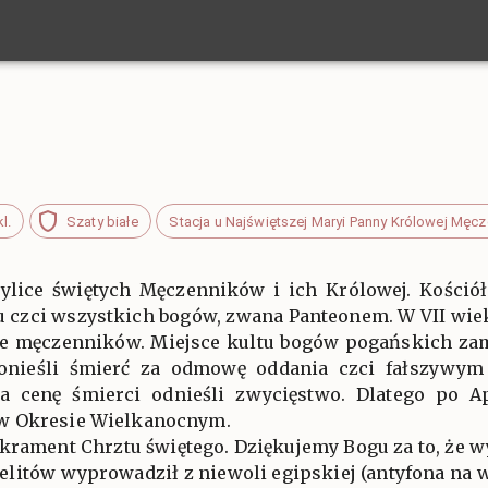
kl.
Szaty białe
Stacja u Najświętszej Maryi Panny Królowej Męc
zylice świętych Męczenników i ich Królowej. Kościół
 czci wszystkich bogów, zwana Panteonem. W VII wiek
ie męczenników. Miejsce kultu bogów pogańskich zam
onieśli śmierć za odmowę oddania czci fałszywym
a cenę śmierci odnieśli zwycięstwo. Dlatego po A
w Okresie Wielkanocnym.
krament Chrztu świętego. Dziękujemy Bogu za to, że w
aelitów wyprowadził z niewoli egipskiej (antyfona na w