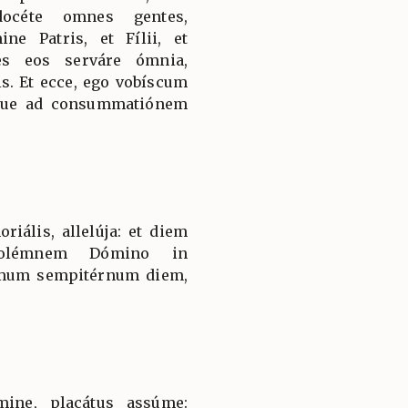
docéte omnes gentes,
ne Patris, et Fílii, et
tes eos serváre ómnia,
. Et ecce, ego vobíscum
que ad consummatiónem
iális, allelúja: et diem
 solémnem Dómino in
timum sempitérnum diem,
ine, placátus assúme: