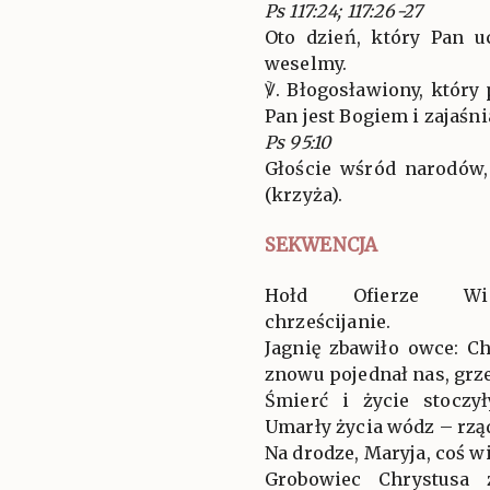
Ps 117:24; 117:26-27
Oto dzień, który Pan u
weselmy.
℣. Błogosławiony, który
Pan jest Bogiem i zajaśnia
Ps 95:10
Głoście wśród narodów,
(krzyża).
SEKWENCJA
Hołd Ofierze Wiel
chrześcijanie.
Jagnię zbawiło owce: C
znowu pojednał nas, grz
Śmierć i życie stoczy
Umarły życia wódz – rzą
Na drodze, Maryja, coś w
Grobowiec Chrystusa