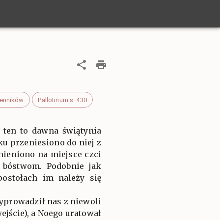
zenników
Pallotinum s. 430
 ten to dawna świątynia
u przeniesiono do niej z
ieniono na miejsce czci
 bóstwom. Podobnie jak
postołach im należy się
yprowadził nas z niewoli
ejście), a Noego uratował