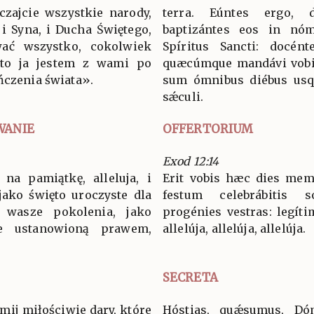
czajcie wszystkie narody,
terra. Eúntes ergo, 
 i Syna, i Ducha Świętego,
baptizántes eos in nómi
wać wszystko, cokolwiek
Spíritus Sancti: docén
to ja jestem z wami po
quæcúmque mandávi vobis
ńczenia świata».
sum ómnibus diébus us
sǽculi.
WANIE
OFFERTORIUM
Exod 12:14
na pamiątkę, alleluja, i
Erit vobis hæc dies memor
jako święto uroczyste dla
festum celebrábitis
 wasze pokolenia, jako
progénies vestras: legí
e ustanowioną prawem,
allelúja, allelúja, allelúja.
SECRETA
jmij miłościwie dary, które
Hóstias, quǽsumus, Dóm