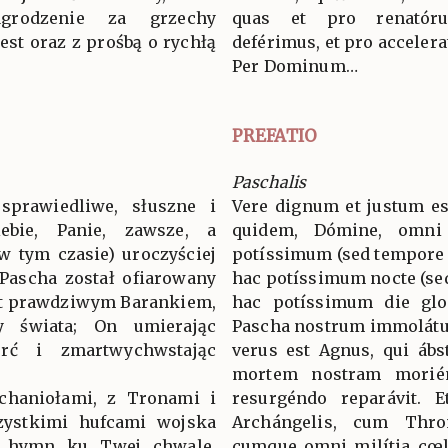
grodzenie za grzechy
quas et pro renatóru
st oraz z prośbą o rychłą
deférimus, et pro accelera
Per Dominum…
PREFATIO
Paschalis
sprawiedliwe, słuszne i
Vere dignum et justum es
ebie, Panie, zawsze, a
quidem, Dómine, omni
w tym czasie) uroczyściej
potíssimum (sed tempore 
 Pascha został ofiarowany
hac potíssimum nocte (se
st prawdziwym Barankiem,
hac potíssimum die glo
hy świata; On umierając
Pascha nostrum immolátus
rć i zmartwychwstając
verus est Agnus, qui ábs
mortem nostram morién
rchaniołami, z Tronami i
resurgéndo reparávit. 
zystkimi hufcami wojska
Archángelis, cum Thro
y hymn ku Twej chwale,
cumque omni milítia cœl