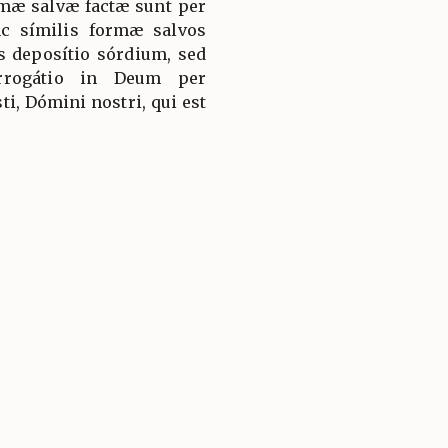
imæ salvæ factæ sunt per
c símilis formæ salvos
s deposítio sórdium, sed
errogátio in Deum per
i, Dómini nostri, qui est