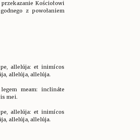
 przekazanie Kościołowi
zgodnego z powołaniem
e, allelúja: et inimícos
a, allelúja, allelúja.
 legem meam: inclináte
is mei.
e, allelúja: et inimícos
a, allelúja, allelúja.