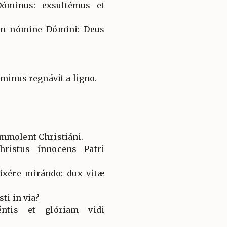
óminus: exsultémus et
 in nómine Dómini: Deus
óminus regnávit a ligno.
ímmolent Christiáni.
ristus ínnocens Patri
lixére mirándo: dux vitæ
sti in via?
éntis et glóriam vidi