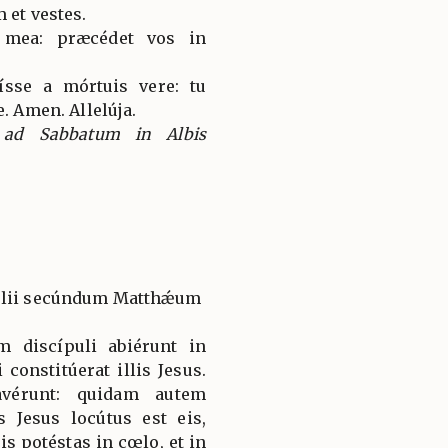
 et vestes.
s mea: præcédet vos in
sse a mórtuis vere: tu
e. Amen. Allelúja.
e ad Sabbatum in Albis
gélii secúndum Matthǽum
m discípuli abiérunt in
constitúerat illis Jesus.
avérunt: quidam autem
s Jesus locútus est eis,
s potéstas in cœlo, et in