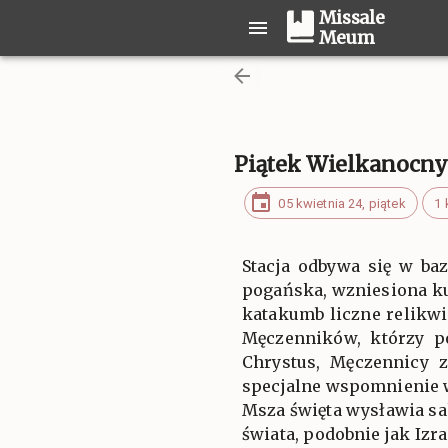
Missale
Meum
Piątek Wielkanocny
05 kwietnia 24, piątek
1 
Stacja odbywa się w ba
pogańska, wzniesiona ku
katakumb liczne relikw
Męczenników, którzy p
Chrystus, Męczennicy z
specjalne wspomnienie 
Msza święta wysławia sa
świata, podobnie jak Izr