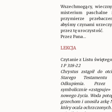
Wszechmogący, wieczny
misterium paschalne 
przymierze przebacze
abyśmy czynami urzeczy
przez tę uroczystość.
Przez Pana…
LEKCJA
Czytanie z Listu świętego
1 P 3:18-22
Chrystus zstąpił do ot
Starego Testamentu 
Odkupienia. Przez C
symbolicznie «zstępuje»
nowego życia. Woda potop
grzechom i unosiła arkę 
który ocala ochrzczonych.