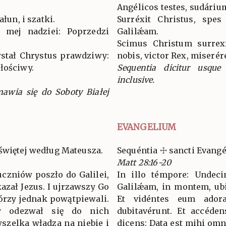
Angélicos testes, sudárium
ałun, i szatki.
Surréxit Christus, spe
l mej nadziei: Poprzedzi
Galilǽam.
Scimus Christum surrexí
stał Chrystus prawdziwy:
nobis, victor Rex, miserér
łościwy.
Sequentia dicitur usqu
inclusive.
awia się do Soboty Białej
EVANGELIUM
świętej według Mateusza.
Sequéntia ☩ sancti Evan
Matt 28:16-20
uczniów poszło do Galilei,
In illo témpore: Undeci
kazał Jezus. I ujrzawszy Go
Galilǽam, in montem, ubi 
órzy jednak powątpiewali.
Et vidéntes eum ador
y odezwał się do nich
dubitavérunt. Et accéden
szelka władza na niebie i
dicens: Data est mihi omni