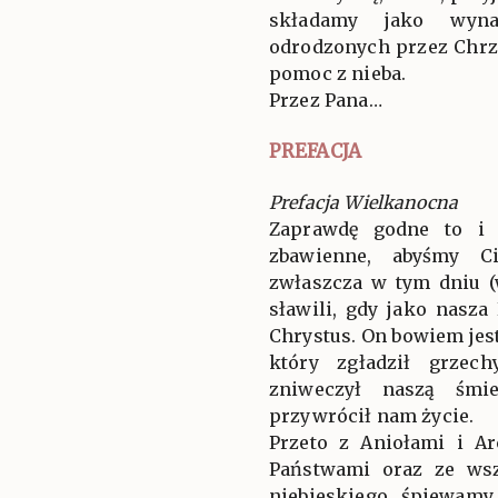
składamy jako wyna
odrodzonych przez Chrze
pomoc z nieba.
Przez Pana…
PREFACJA
Prefacja Wielkanocna
Zaprawdę godne to i 
zbawienne, abyśmy Ci
zwłaszcza w tym dniu (
sławili, gdy jako nasza
Chrystus. On bowiem je
który zgładził grzec
zniweczył naszą śmie
przywrócił nam życie.
Przeto z Aniołami i A
Państwami oraz ze ws
niebieskiego śpiewam