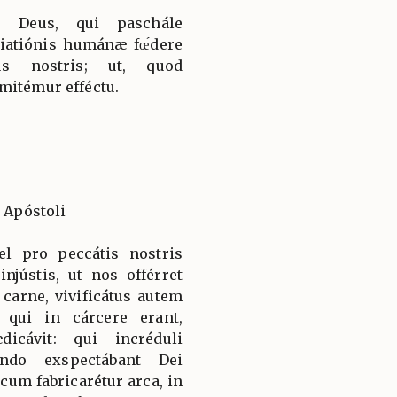
e Deus, qui paschále
iatiónis humánæ fœ́dere
bus nostris; ut, quod
mitémur efféctu.
i Apóstoli
el pro peccátis nostris
njústis, ut nos offérret
carne, vivificátus autem
 qui in cárcere erant,
dicávit: qui incréduli
ando exspectábant Dei
cum fabricarétur arca, in