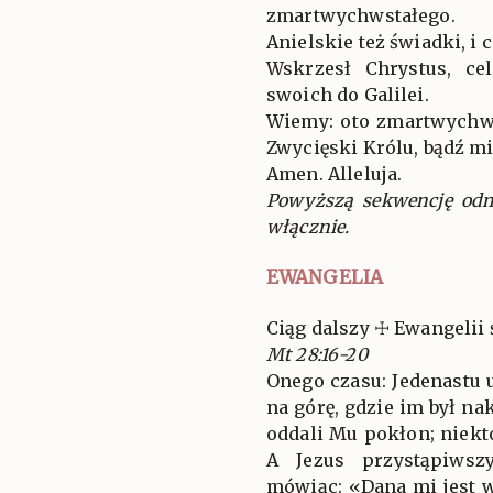
zmartwychwstałego.
Anielskie też świadki, i c
Wskrzesł Chrystus, ce
swoich do Galilei.
Wiemy: oto zmartwychw
Zwycięski Królu, bądź mi
Amen. Alleluja.
Powyższą sekwencję odm
włącznie.
EWANGELIA
Ciąg dalszy ☩ Ewangelii 
Mt 28:16-20
Onego czasu: Jedenastu 
na górę, gdzie im był na
oddali Mu pokłon; niekt
A Jezus przystąpiwsz
mówiąc: «Dana mi jest w