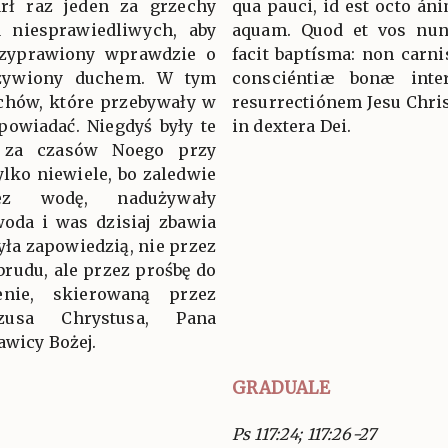
arł raz jeden za grzechy
qua pauci, id est octo án
a niesprawiedliwych, aby
aquam. Quod et vos nun
rzyprawiony wprawdzie o
facit baptísma: non carni
 ożywiony duchem. W tym
consciéntiæ bonæ int
chów, które przebywały w
resurrectiónem Jesu Christ
epowiadać. Niegdyś były te
in dextera Dei.
 za czasów Noego przy
ylko niewiele, bo zaledwie
ez wodę, nadużywały
woda i was dzisiaj zbawia
yła zapowiedzią, nie przez
brudu, ale przez prośbę do
nie, skierowaną przez
zusa Chrystusa, Pana
awicy Bożej.
GRADUALE
Ps 117:24; 117:26-27