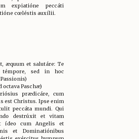
m expiatióne peccáti
tióne cœléstis auxílii.
t, æquum et salutáre: Te
 témpore, sed in hoc
Passionis)
d octava Paschæ)
riósius prædicáre, cum
 est Christus. Ipse enim
tulit peccáta mundi. Qui
do destrúxit et vitam
Et ídeo cum Angelis et
nis et Dominatiónibus
éstis exércitus hymnum