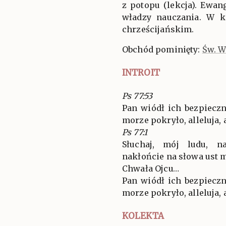
z potopu (lekcja). Ewa
władzy nauczania. W 
chrześcijańskim.
Obchód pominięty:
Św. W
INTROIT
Ps 77:53
Pan wiódł ich bezpieczn
morze pokryło, alleluja, al
Ps 77:1
Słuchaj, mój ludu, n
nakłońcie na słowa ust 
Chwała Ojcu…
Pan wiódł ich bezpieczn
morze pokryło, alleluja, al
KOLEKTA