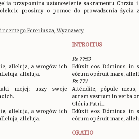
ngelia przypomina ustanowienie sakramentu Chrztu i
kolekcie prosimy o pomoc do prowadzenia życia 
incentego Fereriusza, Wyznawcy
INTROITUS
Ps 77:53
ie, alleluja, a wrogów ich
Edúxit eos Dóminus in sp
leluja, alleluja.
eórum opéruit mare, allelúj
Ps 77:1
auki mojej; uszy swoje
Atténdite, pópule meus,
moich.
aurem vestram in verba or
Glória Patri…
ie, alleluja, a wrogów ich
Edúxit eos Dóminus in sp
leluja, alleluja.
eórum opéruit mare, allelúj
ORATIO