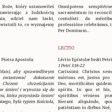
 Boże, który ustanowiłeś
Omnípotens sempitérn
zawierając z ludzkością
sacraméntum in reconcil
nia, udziel nam łaski,
contulísti: da ménti
wistnili to, co wyznajemy
professióne celebrámus, i
Per Dominum…
LECTIO
 Piotra Apostoła.
Léctio Epístolæ beáti Petr
1 Petri 3:18-22
chłani, aby sprawiedliwym
Caríssimi: Christus sem
zwiastować dokonanie
mórtuus est, justus pro i
hrzest chrześcijanin
Deo, mortificátus quidem 
 w śmierć i wynurza się do
spíritu. In quo et his,
u, która przyniosła śmierć
spirítibus véniens præ
Noego, była typem Kościoła,
fúerant aliquándo, qu
patiéntiam in diébus Noë, 