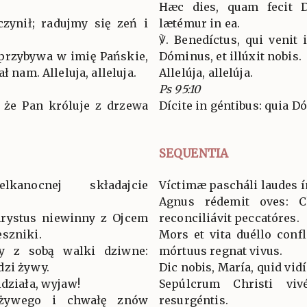
Hæc dies, quam fecit D
czynił; radujmy się zeń i
lætémur in ea.
℣. Benedíctus, qui venit
 przybywa w imię Pańskie,
Dóminus, et illúxit nobis.
ł nam. Alleluja, alleluja.
Allelúja, allelúja.
Ps 95:10
 że Pan króluje z drzewa
Dícite in géntibus: quia D
SEQUENTIA
kanocnej składajcie
Víctimæ pascháli laudes 
Agnus rédemit oves: Ch
hrystus niewinny z Ojcem
reconciliávit peccatóres.
eszniki.
Mors et vita duéllo conf
ły z sobą walki dziwne:
mórtuus regnat vivus.
dzi żywy.
Dic nobis, María, quid vidí
idziała, wyjaw!
Sepúlcrum Christi viv
 żywego i chwałę znów
resurgéntis.