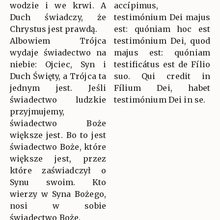
wodzie i we krwi. A
accípimus,
Duch świadczy, że
testimónium Dei majus
Chrystus jest prawdą.
est: quóniam hoc est
Albowiem Trójca
testimónium Dei, quod
wydaje świadectwo na
majus est: quóniam
niebie: Ojciec, Syn i
testificátus est de Fílio
Duch Święty, a Trójca ta
suo. Qui credit in
jednym jest. Jeśli
Fílium Dei, habet
świadectwo ludzkie
testimónium Dei in se.
przyjmujemy,
świadectwo Boże
większe jest. Bo to jest
świadectwo Boże, które
większe jest, przez
które zaświadczył o
Synu swoim. Kto
wierzy w Syna Bożego,
nosi w sobie
świadectwo Boże.