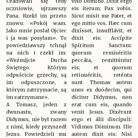
Uradowali się tedy
viso Dómino. Dixit ergo
uczniowie, ujrzawszy
eis íterum: Pax vobis.
Pana. Rzekł im przeto
Sicut misit me Pater, et
znowu: «Pokój wam.
ego mitto vos. Hæc cum
Jako mnie posłał Ojciec
dixísset, insufflávit, et
i ja was posyłam». To
dixit eis: Accípite
powiedziawszy tchnął
Spíritum Sanctum:
na nich i rzekł im:
quorum remiséritis
«Weźmijcie Ducha
peccáta, remittúntur
Świętego. Którym
eis; et quorum
odpuścicie grzechy, są
retinuéritis, reténta
im odpuszczone, a
sunt. Thomas autem
którym zatrzymacie, są
unus ex duódecim, qui
im zatrzymane».
dícitur Dídymus, non
A Tomasz, jeden z
erat cum eis, quando
dwunastu, zwany
venit Jesus. Dixérunt
Didymus, nie był razem
ergo ei álii discípuli:
z nimi, kiedy przyszedł
Vídimus Dóminum. Ille
Jezus. Powiedzieli mu
autem dixit eis: Nisi