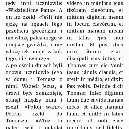
tedy inni uczniowie:
vídero in mánibus ejus
«Widzieliśmy Pana». A
fixúram clavórum, et
on im rzekł: «Jeśli nie
mittam dígitum meum
ujrzę na rękach Jego
in locum clavórum, et
przebicia gwoźdźmi i
mittam manum meam
nie włożę palca mego w
in latus ejus, non
miejsce gwoździ, i nie
credam. Et post dies
włożę ręki mojej w bok
octo, íterum erant
Jego, nie uwierzę».
discípuli ejus intus, et
A po ośmiu dniach byli
Thomas cum eis. Venit
znowu uczniowie Jego
Jesus, jánuis clausis, et
w domu i Tomasz z
stetit in médio, et dixit:
nimi. Wszedł Jezus, a
Pax vobis. Deínde dicit
drzwi były zamknięte,
Thomæ: Infer dígitum
stanął między nimi i
tuum huc et vide manus
rzekł: «Pokój wam».
meas, et affer manum
Potem rzekł do
tuam et mitte in latus
Tomasza. «Włóż tu
meum: et noli esse
palec twój i oglądaj
incrédulus, sed fidélis.