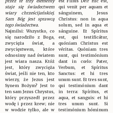
przez te trzy elementy
est Fílius Dei? Hic est,
staje się świadectwem
qui venit per aquam et
wiary chrześcijańskiej.
sánguinem, Jesus
Sam Bóg jest sprawcą
Christus: non in aqua
tego świadectwa.
solum, sed in aqua et
Najmilsi: Wszystko, co
sánguine. Et Spíritus
się narodziło z Boga,
est, qui testificátur,
zwycięża świat, a
quóniam Christus est
zwycięstwem, które
véritas. Quóniam tres
odnosimy nad światem
sunt, qui testimónium
jest wiara nasza. Któż
dant in cœlo: Pater,
jest, który zwycięża
Verbum, et Spíritus
świat, jeśli nie ten, kto
Sanctus: et hi tres
wierzy, że Jezus jest
unum sunt. Et tres sunt,
Synem Bożym? Jest to
qui testimónium dant
ten sam Jezus Chrystus,
in terra: Spíritus, et
który przyszedł przez
aqua, et sanguis: et hi
wodę i przez krew; nie
tres unum sunt. Si
w wodzie tylko, ale w
testimónium hóminum