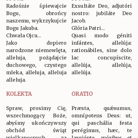
Radośnie śpiewajcie
Exsultáte Deo, adjutóri
Bogu, obrońcy
nostro: jubiláte Deo
naszemu, wykrzykujcie
Jacob.
Bogu Jakuba.
Glória Patri…
Chwała Ojcu…
Quasi modo géniti
Jako dopiero
infántes, allelúja:
narodzone niemowlęta,
rationábiles, sine dolo
alleluja, pożądajcie
lac concupíscite,
duchowego, czystego
allelúja, allelúja,
mleka, alleluja, alleluja
allelúja.
alleluja.
KOLEKTA
ORATIO
Spraw, prosimy Cię,
Præsta, quǽsumus,
wszechmogący Boże,
omnípotens Deus: ut,
abyśmy ukończywszy
qui paschália festa
obchód świąt
perégimus, hæc, te
wielkanocnych, za
largiénte, móribus et