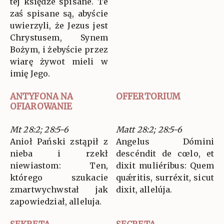
tej księdze spisane. Te
zaś spisane są, abyście
uwierzyli, że Jezus jest
Chrystusem, Synem
Bożym, i żebyście przez
wiarę żywot mieli w
imię Jego.
ANTYFONA NA
OFFERTORIUM
OFIAROWANIE
Mt 28:2; 28:5-6
Matt 28:2; 28:5-6
Anioł Pański zstąpił z
Angelus Dómini
nieba i rzekł
descéndit de cœlo, et
niewiastom: Ten,
dixit muliéribus: Quem
którego szukacie
quǽritis, surréxit, sicut
zmartwychwstał jak
dixit, allelúja.
zapowiedział, alleluja.