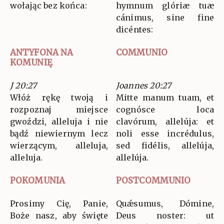
wołając bez końca:
hymnum glóriæ tuæ
cánimus, sine fine
dicéntes:
ANTYFONA NA
COMMUNIO
KOMUNIĘ
J 20:27
Joannes 20:27
Włóż rękę twoją i
Mitte manum tuam, et
rozpoznaj miejsce
cognósce loca
gwoździ, alleluja i nie
clavórum, allelúja: et
bądź niewiernym lecz
noli esse incrédulus,
wierzącym, alleluja,
sed fidélis, allelúja,
alleluja.
allelúja.
POKOMUNIA
POSTCOMMUNIO
Prosimy Cię, Panie,
Quǽsumus, Dómine,
Boże nasz, aby święte
Deus noster: ut