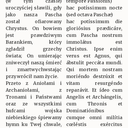
(w tym czasie)
tempore Passionis)
uroczyściej sławili, gdy
hac potíssimum nocte
jako nasza Pascha
(sed octava Paschæ)
został ofiarowany
hac potíssimum die
Chrystus. On bowiem
gloriósius prædicáre,
jest prawdziwym
cum Pascha nostrum
Barankiem, który
immolátus est
zgładził grzechy
Christus. Ipse enim
świata; On umierając
verus est Agnus, qui
zniweczył naszą śmierć
ábstulit peccáta mundi.
i zmartwychwstając
Qui mortem nostram
przywrócił nam życie.
moriéndo destrúxit et
Przeto z Aniołami i
vitam resurgéndo
Archaniołami, z
reparávit. Et ídeo cum
Tronami i Państwami
Angelis et Archángelis,
oraz ze wszystkimi
cum Thronis et
hufcami wojska
Dominatiónibus
niebieskiego śpiewamy
cumque omni milítia
hymn ku Twej chwale,
cœléstis exércitus