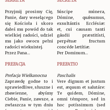
SEKRETA
SECRETA
Przyjmij prosimy Cię,
Súscipe múnera,
Panie, dary weselącego
Dómine, quǽsumus,
się Kościoła i skoro
exsultántis Ecclésiæ:
dałeś mu powód do tak
et, cui causam tanti
wielkiej radości, udziel
gáudii præstitísti,
mu jako owocu pełni
perpétuæ fructum
radości wiekuistej.
concéde lætítiæ.
Przez Pana…
Per Dominum…
PREFACJA
PREFATIO
Prefacja Wielkanocna
Paschalis
Zaprawdę godne to i
Vere dignum et justum
sprawiedliwe, słuszne i
est, æquum et salutáre:
zbawienne, abyśmy
Te quidem, Dómine,
Ciebie, Panie, zawsze, a
omni témpore, sed in
zwłaszcza w tym dniu
hoc potíssimum (sed