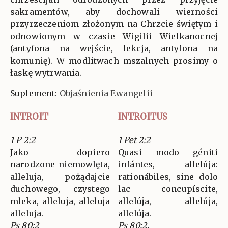
sakramentów, aby dochowali wierności
przyrzeczeniom złożonym na Chrzcie świętym i
odnowionym w czasie Wigilii Wielkanocnej
(antyfona na wejście, lekcja, antyfona na
komunię). W modlitwach mszalnych prosimy o
łaskę wytrwania.
Suplement:
Objaśnienia Ewangelii
INTROIT
INTROITUS
1 P 2:2
1 Pet 2:2
Jako dopiero
Quasi modo géniti
narodzone niemowlęta,
infántes, allelúja:
alleluja, pożądajcie
rationábiles, sine dolo
duchowego, czystego
lac concupíscite,
mleka, alleluja, alleluja
allelúja, allelúja,
alleluja.
allelúja.
Ps 80:2
Ps 80:2.