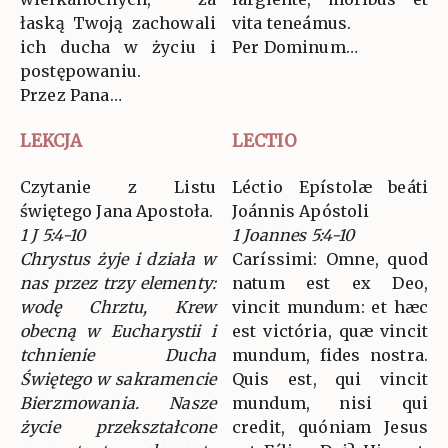
łaską Twoją zachowali
vita teneámus.
ich ducha w życiu i
Per Dominum…
postępowaniu.
Przez Pana…
LEKCJA
LECTIO
Czytanie z Listu
Léctio Epístolæ beáti
świętego Jana Apostoła.
Joánnis Apóstoli
1 J 5:4-10
1 Joannes 5:4-10
Chrystus żyje i działa w
Caríssimi: Omne, quod
nas przez trzy elementy:
natum est ex Deo,
wodę Chrztu, Krew
vincit mundum: et hæc
obecną w Eucharystii i
est victória, quæ vincit
tchnienie Ducha
mundum, fides nostra.
Świętego w sakramencie
Quis est, qui vincit
Bierzmowania. Nasze
mundum, nisi qui
życie przekształcone
credit, quóniam Jesus