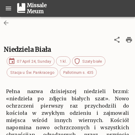
Missale
Meum
Niedziela Biała
07 April 24, Sunday
1 kl.
Szaty białe
Stacja u Św. Pankracego
Pallotinum s. 435
Pełna nazwa dzisiejszej niedzieli brzmi:
«niedziela po zdjęciu białych szat». Nowo
ochrzczeni pierwszy raz przychodzili do
kościoła w zwykłym odzieniu i zajmowali
miejsca wśród innych wiernych. Kościół
napomina nowo ochrzczonych i wszystkich
chrześcijan odrodzonych przez przyjęcie