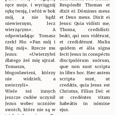
ręce moje, i wyciągnij
Respóndit Thomas et
rękę twoją, i włóż w bok
dixit ei: Dóminus meus
mój, a nie bądź
et Deus meus. Dixit ei
niewiernym, lecz
Jesus: Quia vidísti me,
wierzącym». A
Thoma, credidísti:
odpowiadając Tomasz
beáti, qui non vidérunt,
rzekł Mu: «Pan mój i
et credidérunt. Multa
Bóg mój». Rzecze mu
quidem et ália signa
Jezus: «Uwierzyłeś
fecit Jesus in conspéctu
dlatego żeś mię ujrzał.
discipulórum suórum,
Tomaszu,
quæ non sunt scripta
błogosławieni, którzy
in libro hoc. Hæc autem
nie widzieli, a
scripta sunt, ut
uwierzyli».
credátis, quia Jesus est
Wiele też innych
Christus, Fílius Dei: et
jeszcze cudów uczynił
ut credéntes vitam
Jezus wobec uczniów
habeátis in nómine
swoich, które nie są w
ejus.