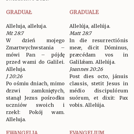
GRADUAŁ
GRADUALE
Alleluja, alleluja.
Allelúja, allelúja.
Mt 28:7
Matt 28:7
W dzień mojego
In die resurrectiónis
Zmartwychwstania –
meæ, dicit Dóminus,
mówi Pan – pójdę
præcédam vos in
przed wami do Galilei.
Galilǽam. Allelúja.
Alleluja.
Joannes 20:26
J 20:26
Post dies octo, jánuis
Po ośmiu dniach, mimo
clausis, stetit Jesus in
drzwi zamkniętych,
médio discipulórum
stanął Jezus pośrodku
suórum, et dixit: Pax
uczniów swoich i
vobis. Allelúja.
rzekł: Pokój wam.
Alleluja.
EWANGELIA
EVANGELIUM