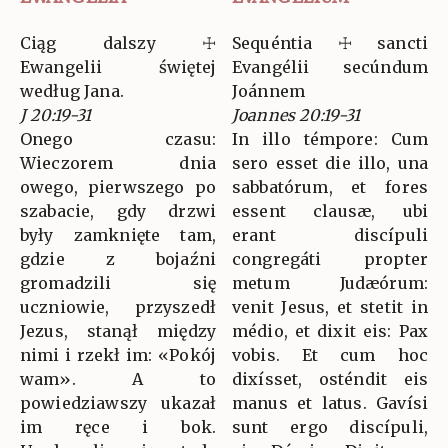
Ciąg dalszy ☩
Sequéntia ☩ sancti
Ewangelii świętej
Evangélii secúndum
według Jana.
Joánnem
J 20:19-31
Joannes 20:19-31
Onego czasu:
In illo témpore: Cum
Wieczorem dnia
sero esset die illo, una
owego, pierwszego po
sabbatórum, et fores
szabacie, gdy drzwi
essent clausæ, ubi
były zamknięte tam,
erant discípuli
gdzie z bojaźni
congregáti propter
gromadzili się
metum Judæórum:
uczniowie, przyszedł
venit Jesus, et stetit in
Jezus, stanął między
médio, et dixit eis: Pax
nimi i rzekł im: «Pokój
vobis. Et cum hoc
wam». A to
dixísset, osténdit eis
powiedziawszy ukazał
manus et latus. Gavísi
im ręce i bok.
sunt ergo discípuli,