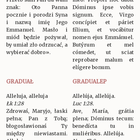
znak: Oto Panna
Dóminus ipse vobis
pocznie i porodzi Syna
signum. Ecce, Virgo
i nazwą imię Jego
concípiet et páriet
Emmanuel. Masło i
fílium, et vocábitur
miód będzie pożywał,
nomen ejus Emmánuel.
by umiał zło odrzucać, a
Butýrum et mel
wybierać dobro».
cómedet, ut sciat
reprobare malum et
elígere bonum.
GRADUAŁ
GRADUALEP
Alleluja, alleluja
Allelúja, allelúja.
Łk 1:28
Luc 1:28.
Zdrowaś, Maryjo, łaski
Ave, María, grátia
pełna; Pan z Tobą;
plena; Dóminus tecum:
błogosławionaś Ty
benedícta tu in
między niewiastami.
muliéribus. Allelúja.