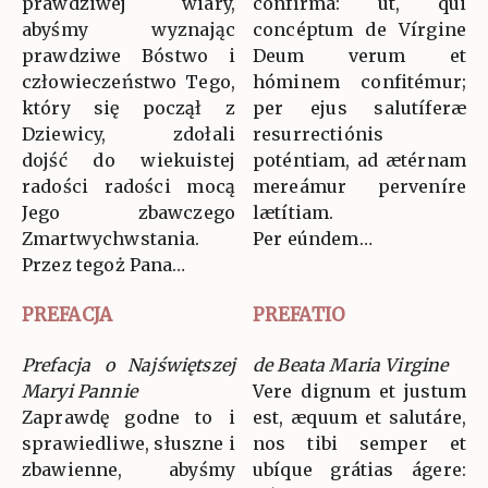
prawdziwej wiary,
confírma: ut, qui
abyśmy wyznając
concéptum de Vírgine
prawdziwe Bóstwo i
Deum verum et
człowieczeństwo Tego,
hóminem confitémur;
który się począł z
per ejus salutíferæ
Dziewicy, zdołali
resurrectiónis
dojść do wiekuistej
poténtiam, ad ætérnam
radości radości mocą
mereámur perveníre
Jego zbawczego
lætítiam.
Zmartwychwstania.
Per eúndem…
Przez tegoż Pana…
PREFACJA
PREFATIO
Prefacja o Najświętszej
de Beata Maria Virgine
Maryi Pannie
Vere dignum et justum
Zaprawdę godne to i
est, æquum et salutáre,
sprawiedliwe, słuszne i
nos tibi semper et
zbawienne, abyśmy
ubíque grátias ágere: