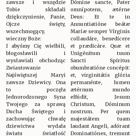
zawsze i wszędzie
Dómine sancte, Pater
Tobie składali
omnípotens, ætérne
dziękczynienie, Panie,
Deus: Et te in
Ojcze święty,
Annuntiatióne beátæ
wszechmogący,
Maríæ semper Vírginis
wieczny Boże:
collaudáre, benedícere
I abyśmy Cię wielbili,
et prædicáre. Quæ et
błogosławili i
Unigénitum tuum
wysławiali obchodząc
Sancti Spíritus
Zwiastowanie
obumbratióne concépit:
Najświętszej Maryi
et, virginitátis glória
zawsze Dziewicy. Ona
permanénte, lumen
to poczęła
ætérnum mundo
Jednorodzonego Syna
effúdit, Jesum
Twojego za sprawą
Christum, Dóminum
Ducha Świętego i
nostrum. Per quem
zachowując chwałę
majestátem tuam
dziewictwa wydała
laudant Angeli, adórant
światu światłość
Dominatiónes, tremunt