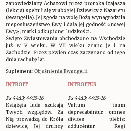
zapowiedziany Achazowi przez proroka Izajasza
(lekcja) spełnił się w ubogiej Dziewicy z Nazaretu
(ewangelia). Jej zgoda na wolę Bożą wynagrodziła
nieposłuszeństwo Ewy i dała jej godność «nowej
Ewy», matki odkupionej ludzkości.
Święto Zwiastowania obchodzono na Wschodzie
już w V wieku. W VII wieku znano je i na
Zachodzie. Przez pewien czas zaczynano od tego
dnia rachubę lat.
Suplement:
Objaśnienia Ewangelii
INTROIT
INTROITUS
Ps 44:13; 44:15-16
Ps 44:13; 44:15-16
Książęta ludu szukają
Vultum tuum
Twych względów. Za
deprecabúntur omnes
Nią prowadzą do Króla
dívites plebis:
dziewice, Jej druhny
adducéntur Regi