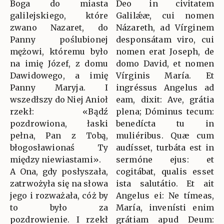
Boga do miasta
Deo in civitatem
galilejskiego, które
Galilǽæ, cui nomen
zwano Nazaret, do
Názareth, ad Vírginem
Panny poślubionej
desponsátam viro, cui
mężowi, któremu było
nomen erat Joseph, de
na imię Józef, z domu
domo David, et nomen
Dawidowego, a imię
Vírginis María. Et
Panny Maryja. I
ingréssus Angelus ad
wszedłszy do Niej Anioł
eam, dixit: Ave, grátia
rzekł: «Bądź
plena; Dóminus tecum:
pozdrowiona, łaski
benedícta tu in
pełna, Pan z Tobą,
muliéribus. Quæ cum
błogosławionaś Ty
audísset, turbáta est in
między niewiastami».
sermóne ejus: et
A Ona, gdy posłyszała,
cogitábat, qualis esset
zatrwożyła się na słowa
ista salutátio. Et ait
jego i rozważała, cóż by
Angelus ei: Ne tímeas,
to było za
María, invenísti enim
pozdrowienie. I rzekł
grátiam apud Deum: