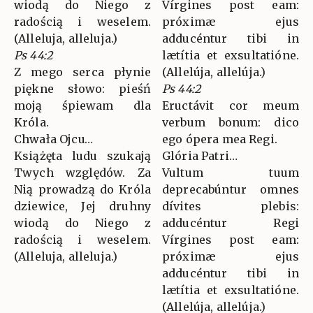
wiodą do Niego z
Vírgines post eam:
radością i weselem.
próximæ ejus
(Alleluja, alleluja.)
adducéntur tibi in
Ps 44:2
lætítia et exsultatióne.
Z mego serca płynie
(Allelúja, allelúja.)
piękne słowo: pieśń
Ps 44:2
moją śpiewam dla
Eructávit cor meum
Króla.
verbum bonum: dico
Chwała Ojcu…
ego ópera mea Regi.
Książęta ludu szukają
Glória Patri…
Twych względów. Za
Vultum tuum
Nią prowadzą do Króla
deprecabúntur omnes
dziewice, Jej druhny
dívites plebis:
wiodą do Niego z
adducéntur Regi
radością i weselem.
Vírgines post eam:
(Alleluja, alleluja.)
próximæ ejus
adducéntur tibi in
lætítia et exsultatióne.
(Allelúja, allelúja.)