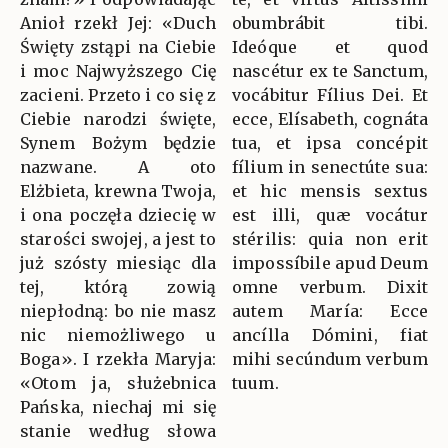
Anioł rzekł Jej: «Duch
obumbrábit tibi.
Święty zstąpi na Ciebie
Ideóque et quod
i moc Najwyższego Cię
nascétur ex te Sanctum,
zacieni. Przeto i co się z
vocábitur Fílius Dei. Et
Ciebie narodzi święte,
ecce, Elísabeth, cognáta
Synem Bożym będzie
tua, et ipsa concépit
nazwane. A oto
fílium in senectúte sua:
Elżbieta, krewna Twoja,
et hic mensis sextus
i ona poczęła dziecię w
est illi, quæ vocátur
starości swojej, a jest to
stérilis: quia non erit
już szósty miesiąc dla
impossíbile apud Deum
tej, którą zowią
omne verbum. Dixit
niepłodną: bo nie masz
autem María: Ecce
nic niemożliwego u
ancílla Dómini, fiat
Boga». I rzekła Maryja:
mihi secúndum verbum
«Otom ja, służebnica
tuum.
Pańska, niechaj mi się
stanie według słowa