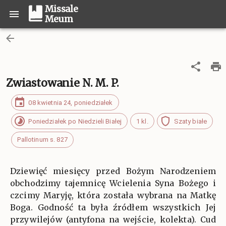
Missale
Meum
Zwiastowanie N. M. P.
08 kwietnia 24, poniedziałek
Poniedziałek po Niedzieli Białej
1 kl.
Szaty białe
Pallotinum s. 827
Dziewięć miesięcy przed Bożym Narodzeniem
obchodzimy tajemnicę Wcielenia Syna Bożego i
czcimy Maryję, która została wybrana na Matkę
Boga. Godność ta była źródłem wszystkich Jej
przywilejów (antyfona na wejście, kolekta). Cud