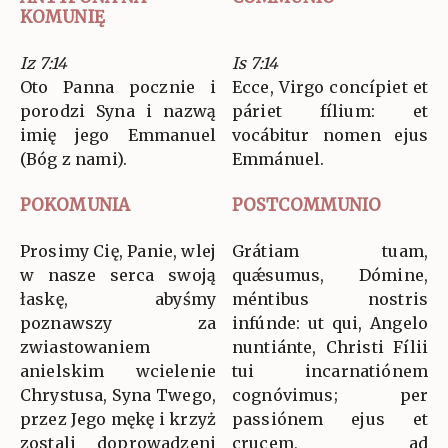
KOMUNIĘ
Iz 7:14
Is 7:14
Oto Panna pocznie i
Ecce, Virgo concípiet et
porodzi Syna i nazwą
páriet fílium: et
imię jego Emmanuel
vocábitur nomen ejus
(Bóg z nami).
Emmánuel.
POKOMUNIA
POSTCOMMUNIO
Prosimy Cię, Panie, wlej
Grátiam tuam,
w nasze serca swoją
quǽsumus, Dómine,
łaskę, abyśmy
méntibus nostris
poznawszy za
infúnde: ut qui, Angelo
zwiastowaniem
nuntiánte, Christi Fílii
anielskim wcielenie
tui incarnatiónem
Chrystusa, Syna Twego,
cognóvimus; per
przez Jego mękę i krzyż
passiónem ejus et
zostali doprowadzeni
crucem, ad