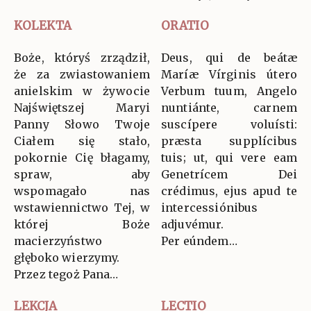
KOLEKTA
ORATIO
Boże, któryś zrządził,
Deus, qui de beátæ
że za zwiastowaniem
Maríæ Vírginis útero
anielskim w żywocie
Verbum tuum, Angelo
Najświętszej Maryi
nuntiánte, carnem
Panny Słowo Twoje
suscípere voluísti:
Ciałem się stało,
præsta supplícibus
pokornie Cię błagamy,
tuis; ut, qui vere eam
spraw, aby
Genetrícem Dei
wspomagało nas
crédimus, ejus apud te
wstawiennictwo Tej, w
intercessiónibus
której Boże
adjuvémur.
macierzyństwo
Per eúndem…
głęboko wierzymy.
Przez tegoż Pana…
LEKCJA
LECTIO