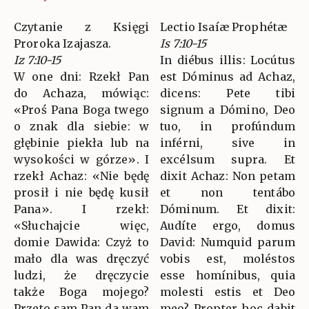
Czytanie z Księgi
Lectio Isaíæ Prophétæ
Proroka Izajasza.
Is 7:10-15
Iz 7:10-15
In diébus illis: Locútus
W one dni: Rzekł Pan
est Dóminus ad Achaz,
do Achaza, mówiąc:
dicens: Pete tibi
«Proś Pana Boga twego
signum a Dómino, Deo
o znak dla siebie: w
tuo, in profúndum
głębinie piekła lub na
inférni, sive in
wysokości w górze». I
excélsum supra. Et
rzekł Achaz: «Nie będę
dixit Achaz: Non petam
prosił i nie będę kusił
et non tentábo
Pana». I rzekł:
Dóminum. Et dixit:
«Słuchajcie więc,
Audíte ergo, domus
domie Dawida: Czyż to
David: Numquid parum
mało dla was dręczyć
vobis est, moléstos
ludzi, że dręczycie
esse homínibus, quia
także Boga mojego?
molesti estis et Deo
Przeto sam Pan da wam
meo? Propter hoc dabit