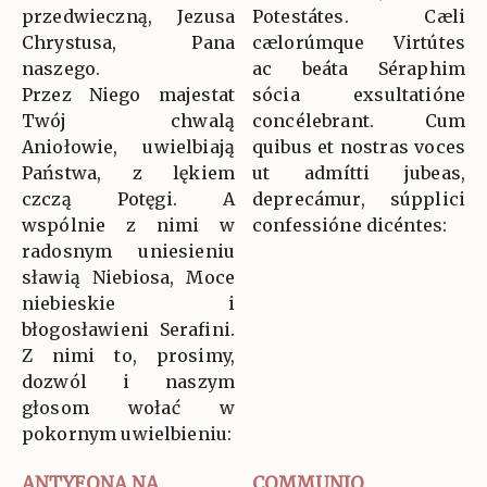
przedwieczną, Jezusa
Potestátes. Cæli
Chrystusa, Pana
cælorúmque Virtútes
naszego.
ac beáta Séraphim
Przez Niego majestat
sócia exsultatióne
Twój chwalą
concélebrant. Cum
Aniołowie, uwielbiają
quibus et nostras voces
Państwa, z lękiem
ut admítti jubeas,
czczą Potęgi. A
deprecámur, súpplici
wspólnie z nimi w
confessióne dicéntes:
radosnym uniesieniu
sławią Niebiosa, Moce
niebieskie i
błogosławieni Serafini.
Z nimi to, prosimy,
dozwól i naszym
głosom wołać w
pokornym uwielbieniu:
ANTYFONA NA
COMMUNIO