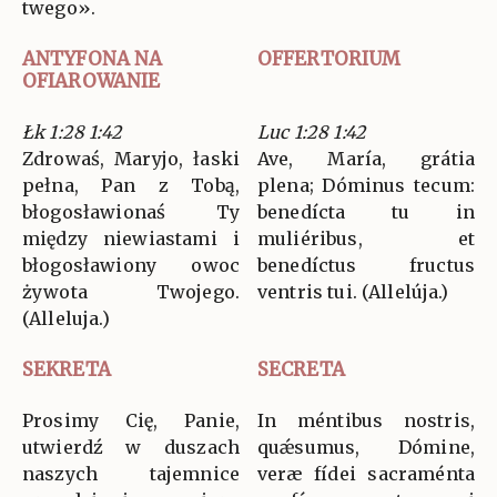
twego».
ANTYFONA NA
OFFERTORIUM
OFIAROWANIE
Łk 1:28 1:42
Luc 1:28 1:42
Zdrowaś, Maryjo, łaski
Ave, María, grátia
pełna, Pan z Tobą,
plena; Dóminus tecum:
błogosławionaś Ty
benedícta tu in
między niewiastami i
muliéribus, et
błogosławiony owoc
benedíctus fructus
żywota Twojego.
ventris tui. (Allelúja.)
(Alleluja.)
SEKRETA
SECRETA
Prosimy Cię, Panie,
In méntibus nostris,
utwierdź w duszach
quǽsumus, Dómine,
naszych tajemnice
veræ fídei sacraménta