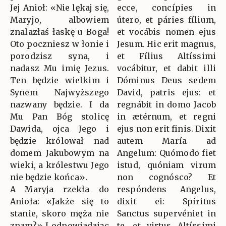
Jej Anioł: «Nie lękaj się,
ecce, concípies in
Maryjo, albowiem
útero, et páries fílium,
znalazłaś łaskę u Boga!
et vocábis nomen ejus
Oto poczniesz w łonie i
Jesum. Hic erit magnus,
porodzisz syna, i
et Fílius Altíssimi
nadasz Mu imię Jezus.
vocábitur, et dabit illi
Ten będzie wielkim i
Dóminus Deus sedem
Synem Najwyższego
David, patris ejus: et
nazwany będzie. I da
regnábit in domo Jacob
Mu Pan Bóg stolicę
in ætérnum, et regni
Dawida, ojca Jego i
ejus non erit finis. Dixit
będzie królował nad
autem María ad
domem Jakubowym na
Angelum: Quómodo fiet
wieki, a królestwu Jego
istud, quóniam virum
nie będzie końca».
non cognósco? Et
A Maryja rzekła do
respóndens Angelus,
Anioła: «Jakże się to
dixit ei: Spíritus
stanie, skoro męża nie
Sanctus supervéniet in
znam?» I odpowiadając
te, et virtus Altíssimi