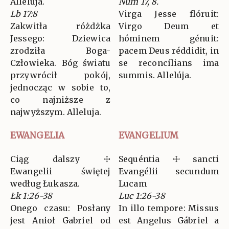
Alleluja.
Num 17, 8.
Lb 17:8
Virga Jesse flóruit:
Zakwitła różdżka
Virgo Deum et
Jessego: Dziewica
hóminem génuit:
zrodziła Boga-
pacem Deus réddidit, in
Człowieka. Bóg światu
se reconcílians ima
przywrócił pokój,
summis. Allelúja.
jednocząc w sobie to,
co najniższe z
najwyższym. Alleluja.
EWANGELIA
EVANGELIUM
Ciąg dalszy ☩
Sequéntia ☩ sancti
Ewangelii świętej
Evangélii secundum
według Łukasza.
Lucam
Łk 1:26-38
Luc 1:26-38
Onego czasu: Posłany
In illo tempore: Missus
jest Anioł Gabriel od
est Angelus Gábriel a