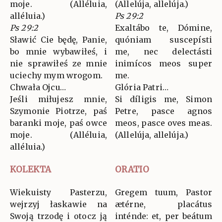
moje. (Alléluia,
(Allelúja, allelúja.)
alléluia.)
Ps 29:2
Ps 29:2
Exaltábo te, Dómine,
Sławić Cie będę, Panie,
quóniam suscepísti
bo mnie wybawiłeś, i
me, nec delectásti
nie sprawiłeś ze mnie
inimícos meos super
uciechy mym wrogom.
me.
Chwała Ojcu…
Glória Patri…
Jeśli miłujesz mnie,
Si díligis me, Simon
Szymonie Piotrze, paś
Petre, pasce agnos
baranki moje, paś owce
meos, pasce oves meas.
moje. (Alléluia,
(Allelúja, allelúja.)
alléluia.)
KOLEKTA
ORATIO
Wiekuisty Pasterzu,
Gregem tuum, Pastor
wejrzyj łaskawie na
ætérne, placátus
Swoją trzodę i otocz ją
inténde: et, per beátum