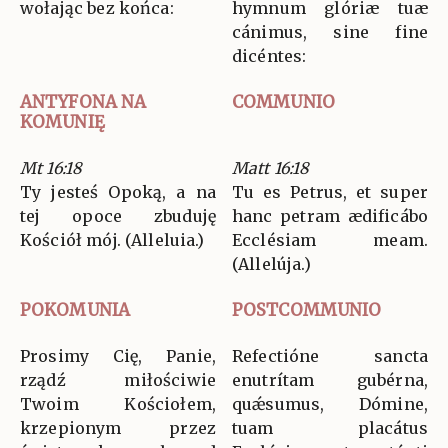
wołając bez końca:
hymnum glóriæ tuæ
cánimus, sine fine
dicéntes:
ANTYFONA NA
COMMUNIO
KOMUNIĘ
Mt 16:18
Matt 16:18
Ty jesteś Opoką, a na
Tu es Petrus, et super
tej opoce zbuduję
hanc petram ædificábo
Kościół mój. (Alleluia.)
Ecclésiam meam.
(Allelúja.)
POKOMUNIA
POSTCOMMUNIO
Prosimy Cię, Panie,
Refectióne sancta
rządź miłościwie
enutrítam gubérna,
Twoim Kościołem,
quǽsumus, Dómine,
krzepionym przez
tuam placátus