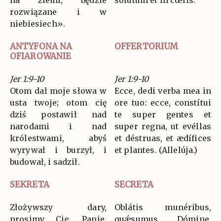
na ziemi, będzie
solútum et in cœlis.
rozwiązane i w
niebiesiech».
ANTYFONA NA
OFFERTORIUM
OFIAROWANIE
Jer 1:9-10
Jer 1:9-10
Otom dał moje słowa w
Ecce, dedi verba mea in
usta twoje; otom cię
ore tuo: ecce, constítui
dziś postawił nad
te super gentes et
narodami i nad
super regna, ut evéllas
królestwami, abyś
et déstruas, et ædífices
wyrywał i burzył, i
et plantes. (Allelúja.)
budował, i sadził.
SEKRETA
SECRETA
Złożywszy dary,
Oblátis munéribus,
prosimy Cię, Panie,
quǽsumus, Dómine,