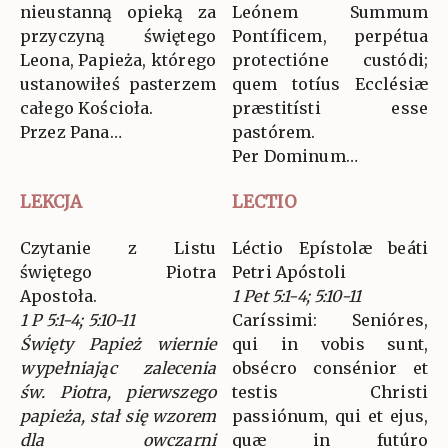
nieustanną opieką za
Leónem Summum
przyczyną świętego
Pontíficem, perpétua
Leona, Papieża, którego
protectióne custódi;
ustanowiłeś pasterzem
quem totíus Ecclésiæ
całego Kościoła.
præstitísti esse
Przez Pana…
pastórem.
Per Dominum…
LEKCJA
LECTIO
Czytanie z Listu
Léctio Epístolæ beáti
świętego Piotra
Petri Apóstoli
Apostoła.
1 Pet 5:1-4; 5:10-11
1 P 5:1-4; 5:10-11
Caríssimi: Senióres,
Święty Papież wiernie
qui in vobis sunt,
wypełniając zalecenia
obsécro consénior et
św. Piotra, pierwszego
testis Christi
papieża, stał się wzorem
passiónum, qui et ejus,
dla owczarni
quæ in futúro