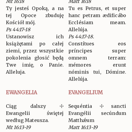
Mt 16:18
Matt 16:18
Ty jesteś Opoką, a na
Tu es Petrus, et super
tej Opoce zbuduję
hanc petram ædificábo
Kościół mój.
Ecclésiam meam.
Ps 44:17-18
Allelúja.
Ustanowisz ich
Ps 44:17-18.
książętami po całej
Constítues eos
ziemi, przez wszystkie
príncipes super
pokolenia głosić będą
omnem terram:
Twe imię, o Panie.
mémores erunt
Alleluja.
nóminis tui, Dómine.
Allelúja.
EWANGELIA
EVANGELIUM
Ciąg dalszy ☩
Sequéntia ☩ sancti
Ewangelii świętej
Evangélii secúndum
według Mateusza.
Matthǽum
Mt 16:13-19
Matt 16:13-19