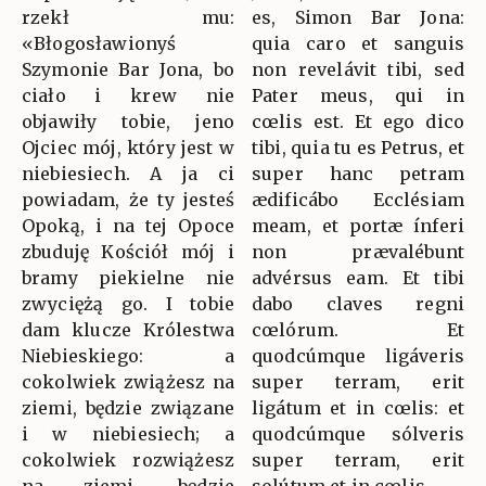
rzekł mu:
es, Simon Bar Jona:
«Błogosławionyś
quia caro et sanguis
Szymonie Bar Jona, bo
non revelávit tibi, sed
ciało i krew nie
Pater meus, qui in
objawiły tobie, jeno
cœlis est. Et ego dico
Ojciec mój, który jest w
tibi, quia tu es Petrus, et
niebiesiech. A ja ci
super hanc petram
powiadam, że ty jesteś
ædificábo Ecclésiam
Opoką, i na tej Opoce
meam, et portæ ínferi
zbuduję Kościół mój i
non prævalébunt
bramy piekielne nie
advérsus eam. Et tibi
zwyciężą go. I tobie
dabo claves regni
dam klucze Królestwa
cœlórum. Et
Niebieskiego: a
quodcúmque ligáveris
cokolwiek zwiążesz na
super terram, erit
ziemi, będzie związane
ligátum et in cœlis: et
i w niebiesiech; a
quodcúmque sólveris
cokolwiek rozwiążesz
super terram, erit