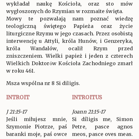
wykładał naukę Kościoła, oraz sto mów
wygłoszonych do Rzymian w rozmaite święta.
Mowy te pozwalają nam poznać wiedzę
teologiczną świętego Papieża oraz życie
liturgiczne Rzymu w jego czasach. Przez osobistą
interwencję u Attyli, króla Hunów, i Genzeryka,
króla Wandalów, ocalił Rzym przed
zniszczeniem. Wielki papież i jeden z czterech
Wielkich Doktorόw Kościoła Zachodniego zmarł
w roku 461.
Msza wspólna nr 8 Si diligis.
INTROIT
INTROITUS
J 21:15-17
Joann 21:15-17
Jeśli miłujesz mnie,
Si díligis me, Simon
Szymonie Piotrze, paś
Petre, pasce agnos
baranki moje, paś owce
meos, pasce oves meas.