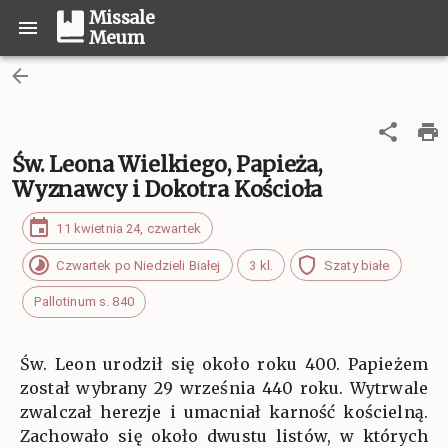
Missale
Meum
Św. Leona Wielkiego, Papieża,
Wyznawcy i Dokotra Kościoła
11 kwietnia 24, czwartek
Czwartek po Niedzieli Białej
3 kl.
Szaty białe
Pallotinum s. 840
Św. Leon urodził się około roku 400. Papieżem
został wybrany 29 września 440 roku. Wytrwale
zwalczał herezje i umacniał karność kościelną.
Zachowało się około dwustu listów, w których