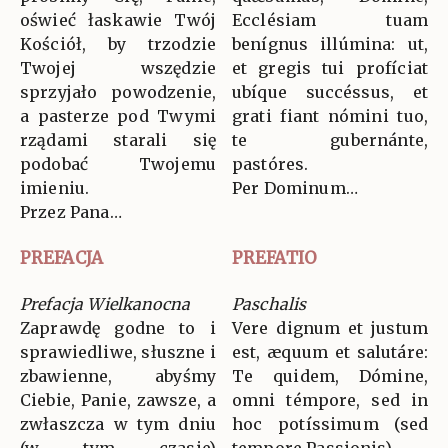
oświeć łaskawie Twój
Ecclésiam tuam
Kościół, by trzodzie
benígnus illúmina: ut,
Twojej wszędzie
et gregis tui profíciat
sprzyjało powodzenie,
ubíque succéssus, et
a pasterze pod Twymi
grati fiant nómini tuo,
rządami starali się
te gubernánte,
podobać Twojemu
pastóres.
imieniu.
Per Dominum…
Przez Pana…
PREFACJA
PREFATIO
Prefacja Wielkanocna
Paschalis
Zaprawdę godne to i
Vere dignum et justum
sprawiedliwe, słuszne i
est, æquum et salutáre:
zbawienne, abyśmy
Te quidem, Dómine,
Ciebie, Panie, zawsze, a
omni témpore, sed in
zwłaszcza w tym dniu
hoc potíssimum (sed