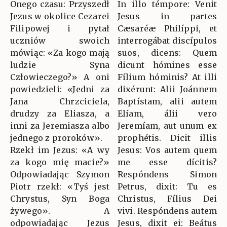
Onego czasu: Przyszedł
In illo témpore: Venit
Jezus w okolice Cezarei
Jesus in partes
Filipowej i pytał
Cæsaréæ Philíppi, et
uczniów swoich
interrogábat discípulos
mówiąc: «Za kogo mają
suos, dicens: Quem
ludzie Syna
dicunt hómines esse
Człowieczego?» A oni
Fílium hóminis? At illi
powiedzieli: «Jedni za
dixérunt: Alii Joánnem
Jana Chrzciciela,
Baptístam, alii autem
drudzy za Eliasza, a
Elíam, álii vero
inni za Jeremiasza albo
Jeremíam, aut unum ex
jednego z proroków».
prophétis. Dicit illis
Rzekł im Jezus: «A wy
Jesus: Vos autem quem
za kogo mię macie?»
me esse dícitis?
Odpowiadając Szymon
Respóndens Simon
Piotr rzekł: «Tyś jest
Petrus, dixit: Tu es
Chrystus, Syn Boga
Christus, Fílius Dei
żywego». A
vivi. Respóndens autem
odpowiadając Jezus
Jesus, dixit ei: Beátus