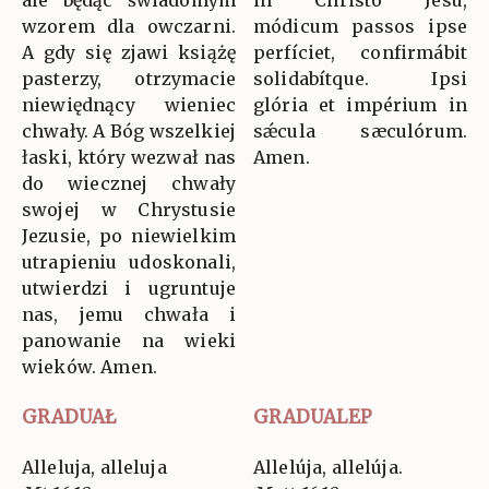
ale będąc świadomym
in Christo Jesu,
wzorem dla owczarni.
módicum passos ipse
A gdy się zjawi książę
perfíciet, confirmábit
pasterzy, otrzymacie
solidabítque. Ipsi
niewiędnący wieniec
glória et impérium in
chwały. A Bóg wszelkiej
sǽcula sæculórum.
łaski, który wezwał nas
Amen.
do wiecznej chwały
swojej w Chrystusie
Jezusie, po niewielkim
utrapieniu udoskonali,
utwierdzi i ugruntuje
nas, jemu chwała i
panowanie na wieki
wieków. Amen.
GRADUAŁ
GRADUALEP
Alleluja, alleluja
Allelúja, allelúja.