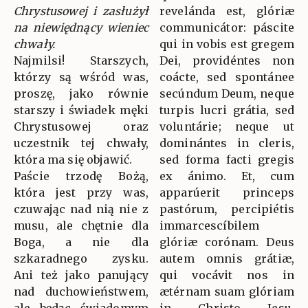
Chrystusowej i zasłużył
revelánda est, glóriæ
na niewiędnący wieniec
communicátor: páscite
chwały.
qui in vobis est gregem
Najmilsi! Starszych,
Dei, providéntes non
którzy są wśród was,
coácte, sed spontánee
proszę, jako równie
secúndum Deum, neque
starszy i świadek męki
turpis lucri grátia, sed
Chrystusowej oraz
voluntárie; neque ut
uczestnik tej chwały,
dominántes in cleris,
która ma się objawić.
sed forma facti gregis
Paście trzodę Bożą,
ex ánimo. Et, cum
która jest przy was,
apparúerit princeps
czuwając nad nią nie z
pastórum, percipiétis
musu, ale chętnie dla
immarcescíbilem
Boga, a nie dla
glóriæ corónam. Deus
szkaradnego zysku.
autem omnis grátiæ,
Ani też jako panujący
qui vocávit nos in
nad duchowieństwem,
ætérnam suam glóriam