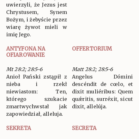
uwierzyli, że Jezus jest
Chrystusem, Synem
Bożym, i żebyście przez
wiarę żywot mieli w
imię Jego.
ANTYFONA NA
OFFERTORIUM
OFIAROWANIE
Mt 28:2; 28:5-6
Matt 28:2; 28:5-6
Anioł Pański zstąpił z
Angelus Dómini
nieba i rzekł
descéndit de cœlo, et
niewiastom: Ten,
dixit muliéribus: Quem
którego szukacie
quǽritis, surréxit, sicut
zmartwychwstał jak
dixit, allelúja.
zapowiedział, alleluja.
SEKRETA
SECRETA