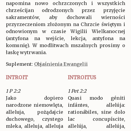
napomina nowo ochrzczonych i wszystkich
chrześcijan odrodzonych przez przyjęcie
sakramentów, aby dochowali wierności
przyrzeczeniom złożonym na Chrzcie świętym i
odnowionym w czasie Wigilii Wielkanocnej
(antyfona na wejście, lekcja, antyfona na
komunię). W modlitwach mszalnych prosimy o
łaskę wytrwania.
Suplement:
Objaśnienia Ewangelii
INTROIT
INTROITUS
1 P 2:2
1 Pet 2:2
Jako dopiero
Quasi modo géniti
narodzone niemowlęta,
infántes, allelúja:
alleluja, pożądajcie
rationábiles, sine dolo
duchowego, czystego
lac concupíscite,
mleka, alleluja, alleluja
allelúja, allelúja,