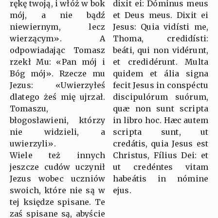
rękę twoją, i włóż w bok
dixit ei: Dóminus meus
mój, a nie bądź
et Deus meus. Dixit ei
niewiernym, lecz
Jesus: Quia vidísti me,
wierzącym». A
Thoma, credidísti:
odpowiadając Tomasz
beáti, qui non vidérunt,
rzekł Mu: «Pan mój i
et credidérunt. Multa
Bóg mój». Rzecze mu
quidem et ália signa
Jezus: «Uwierzyłeś
fecit Jesus in conspéctu
dlatego żeś mię ujrzał.
discipulórum suórum,
Tomaszu,
quæ non sunt scripta
błogosławieni, którzy
in libro hoc. Hæc autem
nie widzieli, a
scripta sunt, ut
uwierzyli».
credátis, quia Jesus est
Wiele też innych
Christus, Fílius Dei: et
jeszcze cudów uczynił
ut credéntes vitam
Jezus wobec uczniów
habeátis in nómine
swoich, które nie są w
ejus.
tej księdze spisane. Te
zaś spisane są, abyście