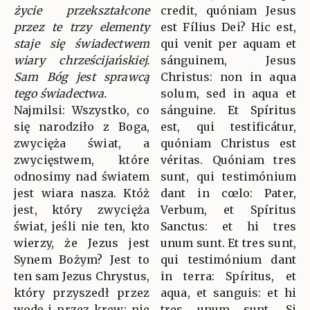
życie przekształcone
credit, quóniam Jesus
przez te trzy elementy
est Fílius Dei? Hic est,
staje się świadectwem
qui venit per aquam et
wiary chrześcijańskiej.
sánguinem, Jesus
Sam Bóg jest sprawcą
Christus: non in aqua
tego świadectwa.
solum, sed in aqua et
Najmilsi: Wszystko, co
sánguine. Et Spíritus
się narodziło z Boga,
est, qui testificátur,
zwycięża świat, a
quóniam Christus est
zwycięstwem, które
véritas. Quóniam tres
odnosimy nad światem
sunt, qui testimónium
jest wiara nasza. Któż
dant in cœlo: Pater,
jest, który zwycięża
Verbum, et Spíritus
świat, jeśli nie ten, kto
Sanctus: et hi tres
wierzy, że Jezus jest
unum sunt. Et tres sunt,
Synem Bożym? Jest to
qui testimónium dant
ten sam Jezus Chrystus,
in terra: Spíritus, et
który przyszedł przez
aqua, et sanguis: et hi
wodę i przez krew; nie
tres unum sunt. Si