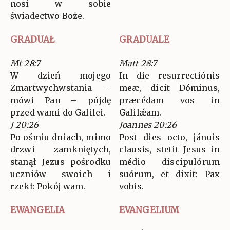
nosi w sobie
świadectwo Boże.
GRADUAŁ
GRADUALE
Mt 28:7
Matt 28:7
W dzień mojego
In die resurrectiónis
Zmartwychwstania –
meæ, dicit Dóminus,
mówi Pan – pójdę
præcédam vos in
przed wami do Galilei.
Galilǽam.
J 20:26
Joannes 20:26
Po ośmiu dniach, mimo
Post dies octo, jánuis
drzwi zamkniętych,
clausis, stetit Jesus in
stanął Jezus pośrodku
médio discipulórum
uczniów swoich i
suórum, et dixit: Pax
rzekł: Pokój wam.
vobis.
EWANGELIA
EVANGELIUM