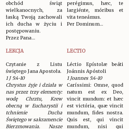
obchód świąt
perégimus, hæc, te
wielkanocnych, za
largiénte, móribus et
łaską Twoją zachowali
vita teneámus.
ich ducha w życiu i
Per Dominum…
postępowaniu.
Przez Pana…
LEKCJA
LECTIO
Czytanie z Listu
Léctio Epístolæ beáti
świętego Jana Apostoła.
Joánnis Apóstoli
1 J 5:4-10
1 Joannes 5:4-10
Chrystus żyje i działa w
Caríssimi: Omne, quod
nas przez trzy elementy:
natum est ex Deo,
wodę Chrztu, Krew
vincit mundum: et hæc
obecną w Eucharystii i
est victória, quæ vincit
tchnienie Ducha
mundum, fides nostra.
Świętego w sakramencie
Quis est, qui vincit
Bierzmowania. Nasze
mundum, nisi qui