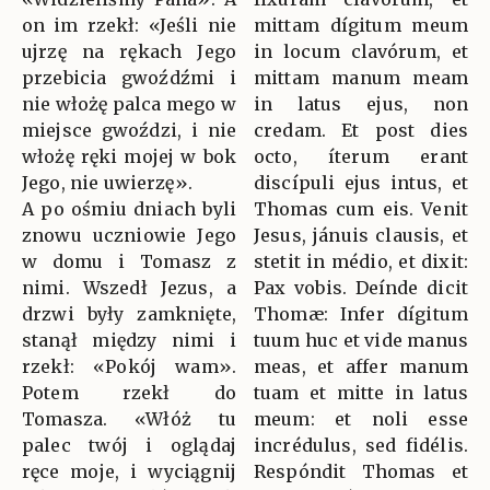
on im rzekł: «Jeśli nie
mittam dígitum meum
ujrzę na rękach Jego
in locum clavórum, et
przebicia gwoźdźmi i
mittam manum meam
nie włożę palca mego w
in latus ejus, non
miejsce gwoździ, i nie
credam. Et post dies
włożę ręki mojej w bok
octo, íterum erant
Jego, nie uwierzę».
discípuli ejus intus, et
A po ośmiu dniach byli
Thomas cum eis. Venit
znowu uczniowie Jego
Jesus, jánuis clausis, et
w domu i Tomasz z
stetit in médio, et dixit:
nimi. Wszedł Jezus, a
Pax vobis. Deínde dicit
drzwi były zamknięte,
Thomæ: Infer dígitum
stanął między nimi i
tuum huc et vide manus
rzekł: «Pokój wam».
meas, et affer manum
Potem rzekł do
tuam et mitte in latus
Tomasza. «Włóż tu
meum: et noli esse
palec twój i oglądaj
incrédulus, sed fidélis.
ręce moje, i wyciągnij
Respóndit Thomas et