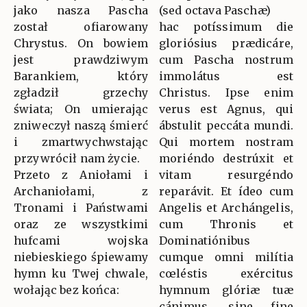
jako nasza Pascha
(sed octava Paschæ)
został ofiarowany
hac potíssimum die
Chrystus. On bowiem
gloriósius prædicáre,
jest prawdziwym
cum Pascha nostrum
Barankiem, który
immolátus est
zgładził grzechy
Christus. Ipse enim
świata; On umierając
verus est Agnus, qui
zniweczył naszą śmierć
ábstulit peccáta mundi.
i zmartwychwstając
Qui mortem nostram
przywrócił nam życie.
moriéndo destrúxit et
Przeto z Aniołami i
vitam resurgéndo
Archaniołami, z
reparávit. Et ídeo cum
Tronami i Państwami
Angelis et Archángelis,
oraz ze wszystkimi
cum Thronis et
hufcami wojska
Dominatiónibus
niebieskiego śpiewamy
cumque omni milítia
hymn ku Twej chwale,
cœléstis exércitus
wołając bez końca:
hymnum glóriæ tuæ
cánimus, sine fine