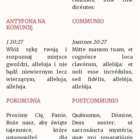
dicéntes:
ANTYFONA NA
COMMUNIO
KOMUNIĘ
J 20:27
Joannes 20:27
Włóż rękę twoją i
Mitte manum tuam, et
rozpoznaj miejsce
cognósce loca
gwoździ, alleluja i nie
clavórum, allelúja: et
bądź niewiernym lecz
noli esse incrédulus,
wierzącym, alleluja,
sed fidélis, allelúja,
alleluja.
allelúja.
POKOMUNIA
POSTCOMMUNIO
Prosimy Cię, Panie,
Quǽsumus, Dómine,
Boże nasz, aby święte
Deus noster: ut
tajemnice, które
sacrosáncta mystéria,
ustanowiłeś dla
quæ pro reparatiónis