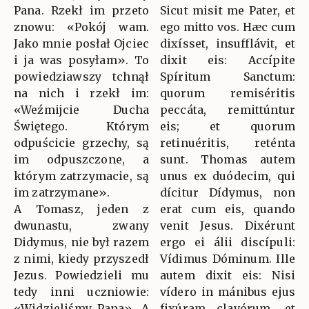
Pana. Rzekł im przeto
Sicut misit me Pater, et
znowu: «Pokój wam.
ego mitto vos. Hæc cum
Jako mnie posłał Ojciec
dixísset, insufflávit, et
i ja was posyłam». To
dixit eis: Accípite
powiedziawszy tchnął
Spíritum Sanctum:
na nich i rzekł im:
quorum remiséritis
«Weźmijcie Ducha
peccáta, remittúntur
Świętego. Którym
eis; et quorum
odpuścicie grzechy, są
retinuéritis, reténta
im odpuszczone, a
sunt. Thomas autem
którym zatrzymacie, są
unus ex duódecim, qui
im zatrzymane».
dícitur Dídymus, non
A Tomasz, jeden z
erat cum eis, quando
dwunastu, zwany
venit Jesus. Dixérunt
Didymus, nie był razem
ergo ei álii discípuli:
z nimi, kiedy przyszedł
Vídimus Dóminum. Ille
Jezus. Powiedzieli mu
autem dixit eis: Nisi
tedy inni uczniowie:
vídero in mánibus ejus
«Widzieliśmy Pana». A
fixúram clavórum, et