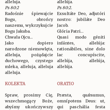
alleluja.
allelúja.
Ps 80:2
Ps 80:2.
Radośnie śpiewajcie
Exsultáte Deo, adjutóri
Bogu, obrońcy
nostro: jubiláte Deo
naszemu, wykrzykujcie
Jacob.
Bogu Jakuba.
Glória Patri…
Chwała Ojcu…
Quasi modo géniti
Jako dopiero
infántes, allelúja:
narodzone niemowlęta,
rationábiles, sine dolo
alleluja, pożądajcie
lac concupíscite,
duchowego, czystego
allelúja, allelúja,
mleka, alleluja, alleluja
allelúja.
alleluja.
KOLEKTA
ORATIO
Spraw, prosimy Cię,
Præsta, quǽsumus,
wszechmogący Boże,
omnípotens Deus: ut,
abyśmy ukończywszy
qui paschália festa