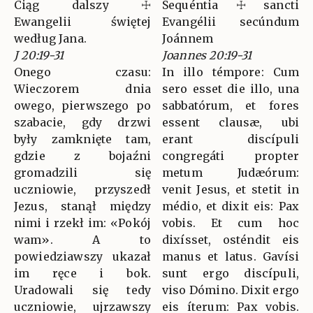
Ciąg dalszy ☩
Sequéntia ☩ sancti
Ewangelii świętej
Evangélii secúndum
według Jana.
Joánnem
J 20:19-31
Joannes 20:19-31
Onego czasu:
In illo témpore: Cum
Wieczorem dnia
sero esset die illo, una
owego, pierwszego po
sabbatórum, et fores
szabacie, gdy drzwi
essent clausæ, ubi
były zamknięte tam,
erant discípuli
gdzie z bojaźni
congregáti propter
gromadzili się
metum Judæórum:
uczniowie, przyszedł
venit Jesus, et stetit in
Jezus, stanął między
médio, et dixit eis: Pax
nimi i rzekł im: «Pokój
vobis. Et cum hoc
wam». A to
dixísset, osténdit eis
powiedziawszy ukazał
manus et latus. Gavísi
im ręce i bok.
sunt ergo discípuli,
Uradowali się tedy
viso Dómino. Dixit ergo
uczniowie, ujrzawszy
eis íterum: Pax vobis.