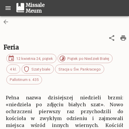
Missale
Meum
Feria
12 kwietnia 24, piątek
Piątek po Niedzieli Białej
4 kl.
Szaty białe
Stacja u Św. Pankracego
Pallotinum s. 435
Pełna nazwa dzisiejszej niedzieli brzmi:
«niedziela po zdjęciu białych szat». Nowo
ochrzczeni pierwszy raz przychodzili do
kościoła w zwykłym odzieniu i zajmowali
miejsca wśród innych wiernych. Kościół