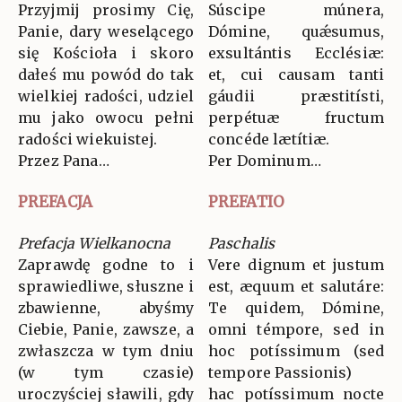
Przyjmij prosimy Cię,
Súscipe múnera,
Panie, dary weselącego
Dómine, quǽsumus,
się Kościoła i skoro
exsultántis Ecclésiæ:
dałeś mu powód do tak
et, cui causam tanti
wielkiej radości, udziel
gáudii præstitísti,
mu jako owocu pełni
perpétuæ fructum
radości wiekuistej.
concéde lætítiæ.
Przez Pana…
Per Dominum…
PREFACJA
PREFATIO
Prefacja Wielkanocna
Paschalis
Zaprawdę godne to i
Vere dignum et justum
sprawiedliwe, słuszne i
est, æquum et salutáre:
zbawienne, abyśmy
Te quidem, Dómine,
Ciebie, Panie, zawsze, a
omni témpore, sed in
zwłaszcza w tym dniu
hoc potíssimum (sed
(w tym czasie)
tempore Passionis)
uroczyściej sławili, gdy
hac potíssimum nocte