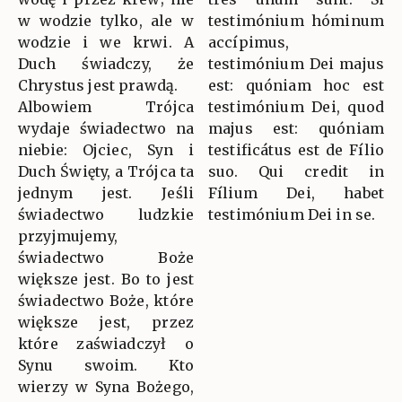
w wodzie tylko, ale w
testimónium hóminum
wodzie i we krwi. A
accípimus,
Duch świadczy, że
testimónium Dei majus
Chrystus jest prawdą.
est: quóniam hoc est
Albowiem Trójca
testimónium Dei, quod
wydaje świadectwo na
majus est: quóniam
niebie: Ojciec, Syn i
testificátus est de Fílio
Duch Święty, a Trójca ta
suo. Qui credit in
jednym jest. Jeśli
Fílium Dei, habet
świadectwo ludzkie
testimónium Dei in se.
przyjmujemy,
świadectwo Boże
większe jest. Bo to jest
świadectwo Boże, które
większe jest, przez
które zaświadczył o
Synu swoim. Kto
wierzy w Syna Bożego,