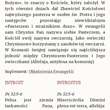
Bożym», to znaczy o Kościele, który założył. W
tych również dniach dał Zbawiciel Kościołowi
najwyższego pasterza w osobie św. Piotra i jego
następców pozostając niewidzialnym
«Pasterzem i strażnikiem dusz». W ewangelii
sam Chrystus Pan nazywa siebie Pasterzem, a
Kościół swój nazywa owczarnią. Jako owieczki
Chrystusowe korzystamy z zasobów tej owczarni.
W Komunii świętej nawiązuje się najściślejsza
jedność między Chrystusem-Pasterzem i Jego
owieczkami (Alleluja, antyfona na komunię).
Suplement:
Objaśnienia Ewangelii
INTROIT
INTROITUS
Ps 32:5-6
Ps 32:5-6
Pełna jest ziemia
Misericórdia Dómini
łaskawości Pana,
plena est terra, allelúja: