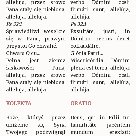
alleluja, przez słowo
verbo Dómini cœli
Pana stały się niebiosa,
firmáti sunt, allelúja,
alleluja, alleluja.
allelúja.
Ps 32:1
Ps 32:1
Sprawiedliwi, weselcie
Exsultáte, justi, in
się w Panu, prawym
Dómino: rectos decet
przystoi Go chwalić.
collaudátio.
Chwała Ojcu…
Glória Patri…
Pełna jest ziemia
Misericórdia Dómini
łaskawości Pana,
plena est terra, allelúja:
alleluja, przez słowo
verbo Dómini cœli
Pana stały się niebiosa,
firmáti sunt, allelúja,
alleluja, alleluja.
allelúja.
KOLEKTA
ORATIO
Boże, któryś przez
Deus, qui in Fílii tui
uniżenie się Syna
humilitáte jacéntem
Twojego podźwignął
mundum erexísti: