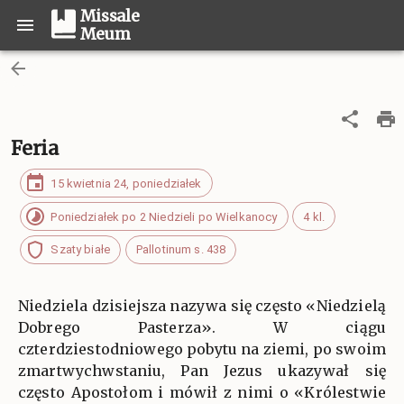
Missale
Meum
Feria
15 kwietnia 24, poniedziałek
Poniedziałek po 2 Niedzieli po Wielkanocy
4 kl.
Szaty białe
Pallotinum s. 438
Niedziela dzisiejsza nazywa się często «Niedzielą
Dobrego Pasterza». W ciągu
czterdziestodniowego pobytu na ziemi, po swoim
zmartwychwstaniu, Pan Jezus ukazywał się
często Apostołom i mówił z nimi o «Królestwie