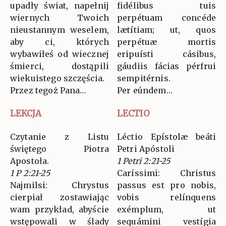
upadły świat, napełnij
fidélibus tuis
wiernych Twoich
perpétuam concéde
nieustannym weselem,
lætítiam; ut, quos
aby ci, których
perpétuæ mortis
wybawiłeś od wiecznej
eripuísti cásibus,
śmierci, dostąpili
gáudiis fácias pérfrui
wiekuistego szczęścia.
sempitérnis.
Przez tegoż Pana…
Per eúndem…
LEKCJA
LECTIO
Czytanie z Listu
Léctio Epístolæ beáti
świętego Piotra
Petri Apóstoli
Apostoła.
1 Petri 2:21-25
1 P 2:21-25
Caríssimi: Christus
Najmilsi: Chrystus
passus est pro nobis,
cierpiał zostawiając
vobis relínquens
wam przykład, abyście
exémplum, ut
wstępowali w ślady
sequámini vestígia