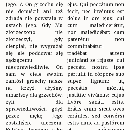
Jego. A On grzechu się
ejus. Qui peccátum non
nie dopuścił ani też
fecit, nec invéntus est
zdrada nie powstała w
dolus in ore ejus: qui
ustach Jego. Gdy Mu
cum maledicerétur,
złorzeczono nie
non maledicébat: cum
złorzeczył, gdy
paterétur, non
cierpiał, nie wygrażał
comminabátur:
się, ale poddawał się
tradébat autem
sądzącemu
judicánti se injúste: qui
niesprawiedliwie. On
peccáta nostra ipse
sam w ciele swoim
pértulit in córpore suo
zaniósł grzechy nasze
super lignum: ut,
na krzyż, abyśmy
peccátis mórtui,
umarłszy dla grzechów,
justítiæ vivámus: cujus
żyli dla
livóre sanáti estis.
sprawiedliwości, gdyż
Erátis enim sicut oves
przez mękę Jego
errántes, sed convérsi
zostaliście uleczeni.
estis nunc ad pastórem
Byliście bowiem jako
et epíscopum