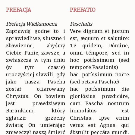
PREFACJA
PREFATIO
Prefacja Wielkanocna
Paschalis
Zaprawdę godne to i
Vere dignum et justum
sprawiedliwe, słuszne i
est, æquum et salutáre:
zbawienne, abyśmy
Te quidem, Dómine,
Ciebie, Panie, zawsze, a
omni témpore, sed in
zwłaszcza w tym dniu
hoc potíssimum (sed
(w tym czasie)
tempore Passionis)
uroczyściej sławili, gdy
hac potíssimum nocte
jako nasza Pascha
(sed octava Paschæ)
został ofiarowany
hac potíssimum die
Chrystus. On bowiem
gloriósius prædicáre,
jest prawdziwym
cum Pascha nostrum
Barankiem, który
immolátus est
zgładził grzechy
Christus. Ipse enim
świata; On umierając
verus est Agnus, qui
zniweczył naszą śmierć
ábstulit peccáta mundi.