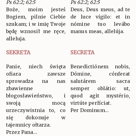
Ps 62:2; 62:5
Ps 62:2; 62:5
Boże, moim jesteś
Deus, Deus meus, ad te
Bogiem, pilnie Ciebie
de luce vígilo: et in
szukam; i w imię Twoje
nómine tuo levábo
będę wznosił me ręce,
manus meas, allelúja.
alleluja.
SEKRETA
SECRETA
Panie, niech święta
Benedictiónem nobis,
ofiara zawsze
Dómine, cónferat
sprowadza na nas
salutárem sacra
zbawienne
semper oblátio: ut,
błogosławieństwo, i
quod agit mystério,
swoją mocą
virtúte perfíciat.
urzeczywistnia to, co
Per Dominum…
się dokonuje w
tajemnicy ołtarza.
Przez Pana…