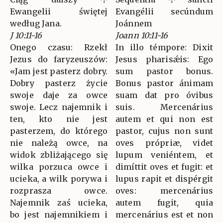
Ewangelii świętej
Evangélii secúndum
według Jana.
Joánnem
J 10:11-16
Joann 10:11-16
Onego czasu: Rzekł
In illo témpore: Dixit
Jezus do faryzeuszów:
Jesus pharisǽis: Ego
«Jam jest pasterz dobry.
sum pastor bonus.
Dobry pasterz życie
Bonus pastor ánimam
swoje daje za owce
suam dat pro óvibus
swoje. Lecz najemnik i
suis. Mercenárius
ten, kto nie jest
autem et qui non est
pasterzem, do którego
pastor, cujus non sunt
nie należą owce, na
oves própriæ, videt
widok zbliżającego się
lupum veniéntem, et
wilka porzuca owce i
dimíttit oves et fugit: et
ucieka, a wilk porywa i
lupus rapit et dispérgit
rozprasza owce.
oves: mercenárius
Najemnik zaś ucieka,
autem fugit, quia
bo jest najemnikiem i
mercenárius est et non