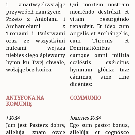
i zmartwychwstając
Qui mortem nostram
przywrócił nam życie.
moriéndo destrúxit et
Przeto z Aniołami i
vitam resurgéndo
Archaniołami, z
reparávit. Et ídeo cum
Tronami i Państwami
Angelis et Archángelis,
oraz ze wszystkimi
cum Thronis et
hufcami wojska
Dominatiónibus
niebieskiego śpiewamy
cumque omni milítia
hymn ku Twej chwale,
cœléstis exércitus
wołając bez końca:
hymnum glóriæ tuæ
cánimus, sine fine
dicéntes:
ANTYFONA NA
COMMUNIO
KOMUNIĘ
J 10:14
Joannes 10:14
Jam jest Pasterz dobry,
Ego sum pastor bonus,
alleluja: znam owce
allelúja: et cognósco