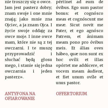
nie troszczy się o owce.
pértinet ad eum de
Jam jest pasterz dobry;
óvibus. Ego sum pastor
znam swoje i one mnie
bonus: et cognósco
znają; jako mnie zna
meas et cognóscunt me
Ojciec, a ja znam Ojca. I
meæ. Sicut novit me
życie swoje oddaję za
Pater, et ego agnósco
owce moje. I inne owce
Patrem, et ánimam
mam, które nie są z tej
meam pono pro óvibus
owczarni. I te muszę
meis. Et álias oves
przyprowadzić i
hábeo, quæ non sunt ex
słuchać będą głosu
hoc ovíli: et illas
mego, i stanie się jedna
opórtet me addúcere, et
owczarnia i jeden
vocem meam áudient,
pasterz».
et fiet unum ovíle et
unus pastor.
ANTYFONA NA
OFFERTORIUM
OFIAROWANIE