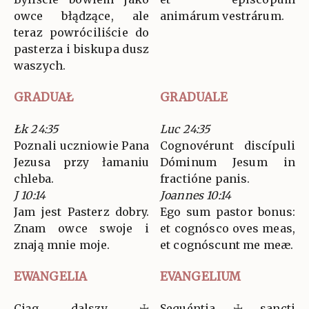
owce błądzące, ale
animárum vestrárum.
teraz powróciliście do
pasterza i biskupa dusz
waszych.
GRADUAŁ
GRADUALE
Łk 24:35
Luc 24:35
Poznali uczniowie Pana
Cognovérunt discípuli
Jezusa przy łamaniu
Dóminum Jesum in
chleba.
fractióne panis.
J 10:14
Joannes 10:14
Jam jest Pasterz dobry.
Ego sum pastor bonus:
Znam owce swoje i
et cognósco oves meas,
znają mnie moje.
et cognóscunt me meæ.
EWANGELIA
EVANGELIUM
Ciąg dalszy ☩
Sequéntia ☩ sancti