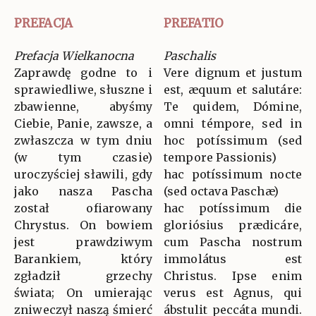
PREFACJA
PREFATIO
Prefacja Wielkanocna
Paschalis
Zaprawdę godne to i
Vere dignum et justum
sprawiedliwe, słuszne i
est, æquum et salutáre:
zbawienne, abyśmy
Te quidem, Dómine,
Ciebie, Panie, zawsze, a
omni témpore, sed in
zwłaszcza w tym dniu
hoc potíssimum (sed
(w tym czasie)
tempore Passionis)
uroczyściej sławili, gdy
hac potíssimum nocte
jako nasza Pascha
(sed octava Paschæ)
został ofiarowany
hac potíssimum die
Chrystus. On bowiem
gloriósius prædicáre,
jest prawdziwym
cum Pascha nostrum
Barankiem, który
immolátus est
zgładził grzechy
Christus. Ipse enim
świata; On umierając
verus est Agnus, qui
zniweczył naszą śmierć
ábstulit peccáta mundi.