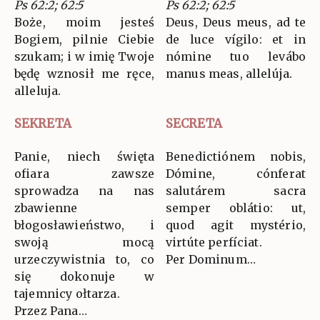
Ps 62:2; 62:5
Ps 62:2; 62:5
Boże, moim jesteś
Deus, Deus meus, ad te
Bogiem, pilnie Ciebie
de luce vígilo: et in
szukam; i w imię Twoje
nómine tuo levábo
będę wznosił me ręce,
manus meas, allelúja.
alleluja.
SEKRETA
SECRETA
Panie, niech święta
Benedictiónem nobis,
ofiara zawsze
Dómine, cónferat
sprowadza na nas
salutárem sacra
zbawienne
semper oblátio: ut,
błogosławieństwo, i
quod agit mystério,
swoją mocą
virtúte perfíciat.
urzeczywistnia to, co
Per Dominum…
się dokonuje w
tajemnicy ołtarza.
Przez Pana…