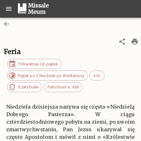
Missale
Meum
Feria
19 kwietnia 24, piątek
Piątek po 2 Niedzieli po Wielkanocy
4 kl.
Szaty białe
Pallotinum s. 438
Niedziela dzisiejsza nazywa się często «Niedzielą
Dobrego Pasterza». W ciągu
czterdziestodniowego pobytu na ziemi, po swoim
zmartwychwstaniu, Pan Jezus ukazywał się
często Apostołom i mówił z nimi o «Królestwie