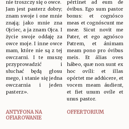
nie troszczy się o owce.
pértinet ad eum de
Jam jest pasterz dobry;
óvibus. Ego sum pastor
znam swoje i one mnie
bonus: et cognósco
znają; jako mnie zna
meas et cognóscunt me
Ojciec, a ja znam Ojca. I
meæ. Sicut novit me
życie swoje oddaję za
Pater, et ego agnósco
owce moje. I inne owce
Patrem, et ánimam
mam, które nie są z tej
meam pono pro óvibus
owczarni. I te muszę
meis. Et álias oves
przyprowadzić i
hábeo, quæ non sunt ex
słuchać będą głosu
hoc ovíli: et illas
mego, i stanie się jedna
opórtet me addúcere, et
owczarnia i jeden
vocem meam áudient,
pasterz».
et fiet unum ovíle et
unus pastor.
ANTYFONA NA
OFFERTORIUM
OFIAROWANIE