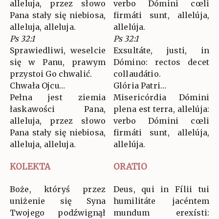
alleluja, przez słowo
verbo Dómini cœli
Pana stały się niebiosa,
firmáti sunt, allelúja,
alleluja, alleluja.
allelúja.
Ps 32:1
Ps 32:1
Sprawiedliwi, weselcie
Exsultáte, justi, in
się w Panu, prawym
Dómino: rectos decet
przystoi Go chwalić.
collaudátio.
Chwała Ojcu…
Glória Patri…
Pełna jest ziemia
Misericórdia Dómini
łaskawości Pana,
plena est terra, allelúja:
alleluja, przez słowo
verbo Dómini cœli
Pana stały się niebiosa,
firmáti sunt, allelúja,
alleluja, alleluja.
allelúja.
KOLEKTA
ORATIO
Boże, któryś przez
Deus, qui in Fílii tui
uniżenie się Syna
humilitáte jacéntem
Twojego podźwignął
mundum erexísti: