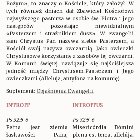
Bożym», to znaczy o Kościele, który założył. W
tych również dniach dał Zbawiciel Kościołowi
najwyższego pasterza w osobie św. Piotra i jego
następców pozostając niewidzialnym
«Pasterzem i strażnikiem dusz». W ewangelii
sam Chrystus Pan nazywa siebie Pasterzem, a
Kościół swój nazywa owczarnią. Jako owieczki
Chrystusowe korzystamy z zasobów tej owczarni.
W Komunii świętej nawiązuje się najściślejsza
jedność między Chrystusem-Pasterzem i Jego
owieczkami (Alleluja, antyfona na komunię).
Suplement:
Objaśnienia Ewangelii
INTROIT
INTROITUS
Ps 32:5-6
Ps 32:5-6
Pełna jest ziemia
Misericórdia Dómini
łaskawości Pana,
plena est terra, allelúja: