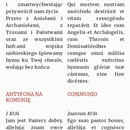
i zmartwychwstając
Qui mortem nostram
przywrócił nam życie.
moriéndo destrúxit et
Przeto z Aniołami i
vitam resurgéndo
Archaniołami, z
reparávit. Et ídeo cum
Tronami i Państwami
Angelis et Archángelis,
oraz ze wszystkimi
cum Thronis et
hufcami wojska
Dominatiónibus
niebieskiego śpiewamy
cumque omni milítia
hymn ku Twej chwale,
cœléstis exércitus
wołając bez końca:
hymnum glóriæ tuæ
cánimus, sine fine
dicéntes:
ANTYFONA NA
COMMUNIO
KOMUNIĘ
J 10:14
Joannes 10:14
Jam jest Pasterz dobry,
Ego sum pastor bonus,
alleluja: znam owce
allelúja: et cognósco