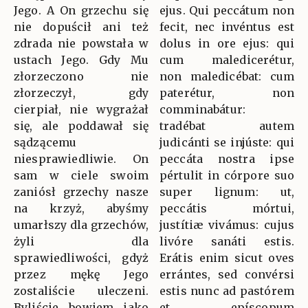
Jego. A On grzechu się
ejus. Qui peccátum non
nie dopuścił ani też
fecit, nec invéntus est
zdrada nie powstała w
dolus in ore ejus: qui
ustach Jego. Gdy Mu
cum maledicerétur,
złorzeczono nie
non maledicébat: cum
złorzeczył, gdy
paterétur, non
cierpiał, nie wygrażał
comminabátur:
się, ale poddawał się
tradébat autem
sądzącemu
judicánti se injúste: qui
niesprawiedliwie. On
peccáta nostra ipse
sam w ciele swoim
pértulit in córpore suo
zaniósł grzechy nasze
super lignum: ut,
na krzyż, abyśmy
peccátis mórtui,
umarłszy dla grzechów,
justítiæ vivámus: cujus
żyli dla
livóre sanáti estis.
sprawiedliwości, gdyż
Erátis enim sicut oves
przez mękę Jego
errántes, sed convérsi
zostaliście uleczeni.
estis nunc ad pastórem
Byliście bowiem jako
et epíscopum