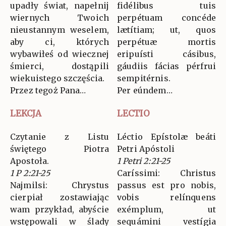
upadły świat, napełnij
fidélibus tuis
wiernych Twoich
perpétuam concéde
nieustannym weselem,
lætítiam; ut, quos
aby ci, których
perpétuæ mortis
wybawiłeś od wiecznej
eripuísti cásibus,
śmierci, dostąpili
gáudiis fácias pérfrui
wiekuistego szczęścia.
sempitérnis.
Przez tegoż Pana…
Per eúndem…
LEKCJA
LECTIO
Czytanie z Listu
Léctio Epístolæ beáti
świętego Piotra
Petri Apóstoli
Apostoła.
1 Petri 2:21-25
1 P 2:21-25
Caríssimi: Christus
Najmilsi: Chrystus
passus est pro nobis,
cierpiał zostawiając
vobis relínquens
wam przykład, abyście
exémplum, ut
wstępowali w ślady
sequámini vestígia