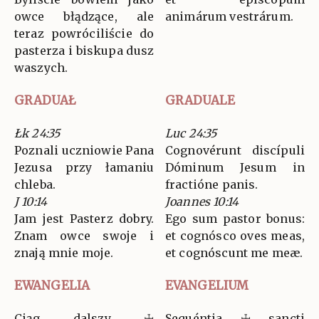
owce błądzące, ale
animárum vestrárum.
teraz powróciliście do
pasterza i biskupa dusz
waszych.
GRADUAŁ
GRADUALE
Łk 24:35
Luc 24:35
Poznali uczniowie Pana
Cognovérunt discípuli
Jezusa przy łamaniu
Dóminum Jesum in
chleba.
fractióne panis.
J 10:14
Joannes 10:14
Jam jest Pasterz dobry.
Ego sum pastor bonus:
Znam owce swoje i
et cognósco oves meas,
znają mnie moje.
et cognóscunt me meæ.
EWANGELIA
EVANGELIUM
Ciąg dalszy ☩
Sequéntia ☩ sancti