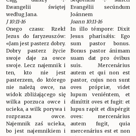
Ewangelii świętej
Evangélii secúndum
według Jana.
Joánnem
J 10:11-16
Joann 10:11-16
Onego czasu: Rzekł
In illo témpore: Dixit
Jezus do faryzeuszów:
Jesus pharisǽis: Ego
«Jam jest pasterz dobry.
sum pastor bonus.
Dobry pasterz życie
Bonus pastor ánimam
swoje daje za owce
suam dat pro óvibus
swoje. Lecz najemnik i
suis. Mercenárius
ten, kto nie jest
autem et qui non est
pasterzem, do którego
pastor, cujus non sunt
nie należą owce, na
oves própriæ, videt
widok zbliżającego się
lupum veniéntem, et
wilka porzuca owce i
dimíttit oves et fugit: et
ucieka, a wilk porywa i
lupus rapit et dispérgit
rozprasza owce.
oves: mercenárius
Najemnik zaś ucieka,
autem fugit, quia
bo jest najemnikiem i
mercenárius est et non