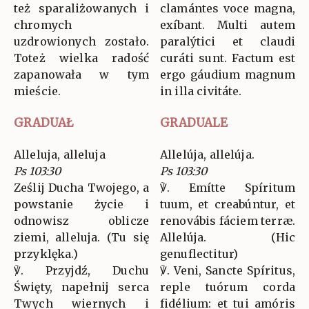
też sparaliżowanych i
clamántes voce magna,
chromych
exíbant. Multi autem
uzdrowionych zostało.
paralýtici et claudi
Toteż wielka radość
curáti sunt. Factum est
zapanowała w tym
ergo gáudium magnum
mieście.
in illa civitáte.
GRADUAŁ
GRADUALE
Alleluja, alleluja
Allelúja, allelúja.
Ps 103:30
Ps 103:30
Ześlij Ducha Twojego, a
℣. Emítte Spíritum
powstanie życie i
tuum, et creabúntur, et
odnowisz oblicze
renovábis fáciem terræ.
ziemi, alleluja. (Tu się
Allelúja. (Hic
przyklęka.)
genuflectitur)
℣. Przyjdź, Duchu
℣. Veni, Sancte Spíritus,
Święty, napełnij serca
reple tuórum corda
Twych wiernych i
fidélium: et tui amóris