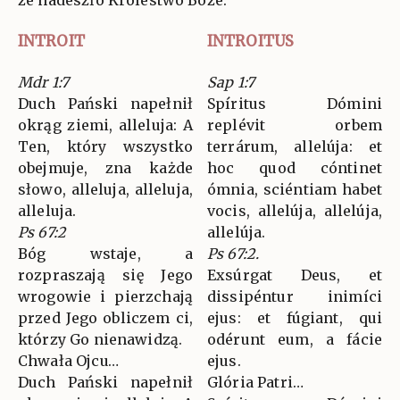
INTROIT
INTROITUS
Mdr 1:7
Sap 1:7
Duch Pański napełnił
Spíritus Dómini
okrąg ziemi, alleluja: A
replévit orbem
Ten, który wszystko
terrárum, allelúja: et
obejmuje, zna każde
hoc quod cóntinet
słowo, alleluja, alleluja,
ómnia, sciéntiam habet
alleluja.
vocis, allelúja, allelúja,
Ps 67:2
allelúja.
Bóg wstaje, a
Ps 67:2.
rozpraszają się Jego
Exsúrgat Deus, et
wrogowie i pierzchają
dissipéntur inimíci
przed Jego obliczem ci,
ejus: et fúgiant, qui
którzy Go nienawidzą.
odérunt eum, a fácie
Chwała Ojcu…
ejus.
Duch Pański napełnił
Glória Patri…