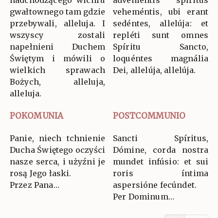
gwałtownego tam gdzie
veheméntis, ubi erant
przebywali, alleluja. I
sedéntes, allelúja: et
wszyscy zostali
repléti sunt omnes
napełnieni Duchem
Spíritu Sancto,
Świętym i mówili o
loquéntes magnália
wielkich sprawach
Dei, allelúja, allelúja.
Bożych, alleluja,
alleluja.
POKOMUNIA
POSTCOMMUNIO
Panie, niech tchnienie
Sancti Spíritus,
Ducha Świętego oczyści
Dómine, corda nostra
nasze serca, i użyźni je
mundet infúsio: et sui
rosą Jego łaski.
roris íntima
Przez Pana…
aspersióne fecúndet.
Per Dominum…