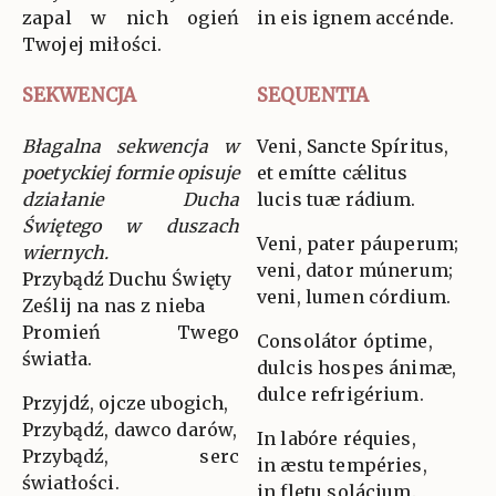
zapal w nich ogień
in eis ignem accénde.
Twojej miłości.
SEKWENCJA
SEQUENTIA
Błagalna sekwencja w
Veni, Sancte Spíritus,
poetyckiej formie opisuje
et emítte cǽlitus
działanie Ducha
lucis tuæ rádium.
Świętego w duszach
Veni, pater páuperum;
wiernych.
veni, dator múnerum;
Przybądź Duchu Święty
veni, lumen córdium.
Ześlij na nas z nieba
Promień Twego
Consolátor óptime,
światła.
dulcis hospes ánimæ,
dulce refrigérium.
Przyjdź, ojcze ubogich,
Przybądź, dawco darów,
In labóre réquies,
Przybądź, serc
in æstu tempéries,
światłości.
in fletu solácium.