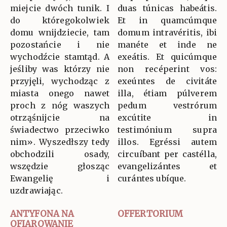
miejcie dwóch tunik. I
duas túnicas habeátis.
do któregokolwiek
Et in quamcúmque
domu wnijdziecie, tam
domum intravéritis, ibi
pozostańcie i nie
manéte et inde ne
wychodźcie stamtąd. A
exeátis. Et quicúmque
jeśliby was którzy nie
non recéperint vos:
przyjęli, wychodząc z
exeúntes de civitáte
miasta onego nawet
illa, étiam púlverem
proch z nóg waszych
pedum vestrórum
otrząśnijcie na
excútite in
świadectwo przeciwko
testimónium supra
nim». Wyszedłszy tedy
illos. Egréssi autem
obchodzili osady,
circuíbant per castélla,
wszędzie głosząc
evangelizántes et
Ewangelię i
curántes ubíque.
uzdrawiając.
ANTYFONA NA
OFFERTORIUM
OFIAROWANIE