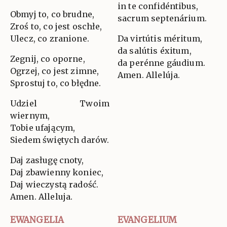
in te confidéntibus,
Obmyj to, co brudne,
sacrum septenárium.
Zroś to, co jest oschłe,
Ulecz, co zranione.
Da virtútis méritum,
da salútis éxitum,
Zegnij, co oporne,
da perénne gáudium.
Ogrzej, co jest zimne,
Amen. Allelúja.
Sprostuj to, co błędne.
Udziel Twoim
wiernym,
Tobie ufającym,
Siedem świętych darów.
Daj zasługę cnoty,
Daj zbawienny koniec,
Daj wieczystą radość.
Amen. Alleluja.
EWANGELIA
EVANGELIUM