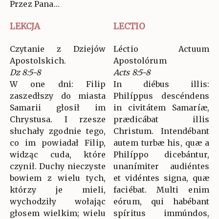
Przez Pana…
LEKCJA
LECTIO
Czytanie z Dziejów
Léctio Actuum
Apostolskich.
Apostolórum
Dz 8:5-8
Acts 8:5-8
W one dni: Filip
In diébus illis:
zaszedłszy do miasta
Philíppus descéndens
Samarii głosił im
in civitátem Samaríæ,
Chrystusa. I rzesze
prædicábat illis
słuchały zgodnie tego,
Christum. Intendébant
co im powiadał Filip,
autem turbæ his, quæ a
widząc cuda, które
Philíppo dicebántur,
czynił. Duchy nieczyste
unanímiter audiéntes
bowiem z wielu tych,
et vidéntes signa, quæ
którzy je mieli,
faciébat. Multi enim
wychodziły wołając
eórum, qui habébant
głosem wielkim; wielu
spíritus immúndos,