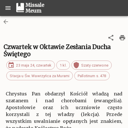
Missale
Meum
Czwartek w Oktawie Zesłania Ducha
Świętego
23 maja 24, czwartek
1 kl.
Szaty czerwone
Stacja u Św. Wawrzyńca za Murami
Pallotinum s. 478
Chrystus Pan obdarzył Kościół władzą nad
szatanem i nad chorobami (ewangelia).
Apostołowie oraz ich uczniowie często
korzystali z tej władzy (lekcja). Przede
wszystkim uwalnianie opętanych jest znakiem,
że nadeszło Królestwo Boże.