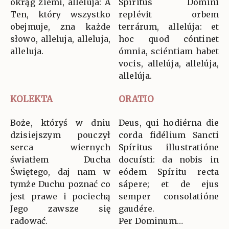
okrąg ziemi, alleluja: A
Spíritus Dómini
Ten, który wszystko
replévit orbem
obejmuje, zna każde
terrárum, allelúja: et
słowo, alleluja, alleluja,
hoc quod cóntinet
alleluja.
ómnia, sciéntiam habet
vocis, allelúja, allelúja,
allelúja.
KOLEKTA
ORATIO
Boże, któryś w dniu
Deus, qui hodiérna die
dzisiejszym pouczył
corda fidélium Sancti
serca wiernych
Spíritus illustratióne
światłem Ducha
docuísti: da nobis in
Świętego, daj nam w
eódem Spíritu recta
tymże Duchu poznać co
sápere; et de ejus
jest prawe i pociechą
semper consolatióne
Jego zawsze się
gaudére.
radować.
Per Dominum…