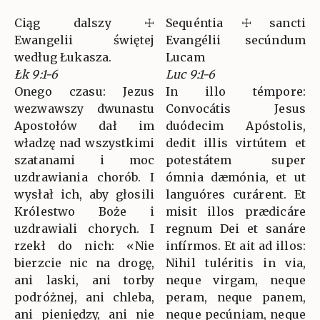
Ciąg dalszy ☩
Sequéntia ☩ sancti
Ewangelii świętej
Evangélii secúndum
według Łukasza.
Lucam
Łk 9:1-6
Luc 9:1-6
Onego czasu: Jezus
In illo témpore:
wezwawszy dwunastu
Convocátis Jesus
Apostołów dał im
duódecim Apóstolis,
władzę nad wszystkimi
dedit illis virtútem et
szatanami i moc
potestátem super
uzdrawiania chorób. I
ómnia dæmónia, et ut
wysłał ich, aby głosili
languóres curárent. Et
Królestwo Boże i
misit illos prædicáre
uzdrawiali chorych. I
regnum Dei et sanáre
rzekł do nich: «Nie
infírmos. Et ait ad illos:
bierzcie nic na drogę,
Nihil tuléritis in via,
ani laski, ani torby
neque virgam, neque
podróżnej, ani chleba,
peram, neque panem,
ani pieniędzy, ani nie
neque pecúniam, neque