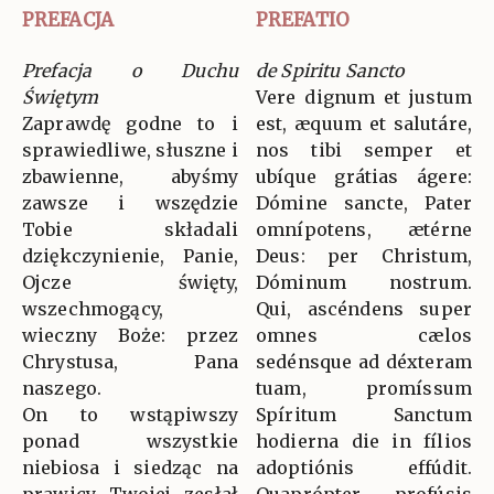
PREFACJA
PREFATIO
Prefacja o Duchu
de Spiritu Sancto
Świętym
Vere dignum et justum
Zaprawdę godne to i
est, æquum et salutáre,
sprawiedliwe, słuszne i
nos tibi semper et
zbawienne, abyśmy
ubíque grátias ágere:
zawsze i wszędzie
Dómine sancte, Pater
Tobie składali
omnípotens, ætérne
dziękczynienie, Panie,
Deus: per Christum,
Ojcze święty,
Dóminum nostrum.
wszechmogący,
Qui, ascéndens super
wieczny Boże: przez
omnes cælos
Chrystusa, Pana
sedénsque ad déxteram
naszego.
tuam, promíssum
On to wstąpiwszy
Spíritum Sanctum
ponad wszystkie
hodierna die in fílios
niebiosa i siedząc na
adoptiónis effúdit.
prawicy Twojej zesłał
Quaprópter profúsis