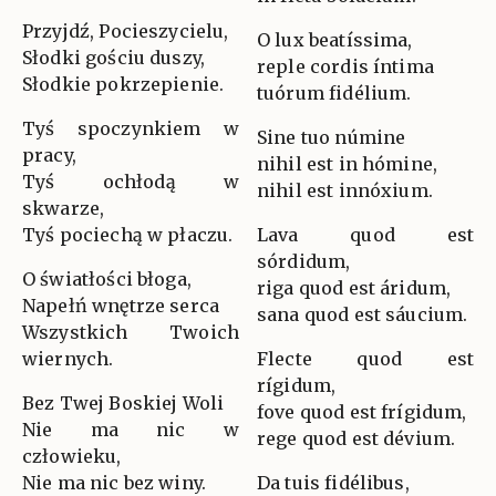
Przyjdź, Pocieszycielu,
O lux beatíssima,
Słodki gościu duszy,
reple cordis íntima
Słodkie pokrzepienie.
tuórum fidélium.
Tyś spoczynkiem w
Sine tuo númine
pracy,
nihil est in hómine,
Tyś ochłodą w
nihil est innóxium.
skwarze,
Tyś pociechą w płaczu.
Lava quod est
sórdidum,
O światłości błoga,
riga quod est áridum,
Napełń wnętrze serca
sana quod est sáucium.
Wszystkich Twoich
wiernych.
Flecte quod est
rígidum,
Bez Twej Boskiej Woli
fove quod est frígidum,
Nie ma nic w
rege quod est dévium.
człowieku,
Nie ma nic bez winy.
Da tuis fidélibus,