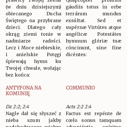
(w dniu dzisiejszym)
gáudiis totus in orbe
obiecanego Ducha
terrárum mundus
Świętego na przybrane
exsúltat. Sed et
dzieci. Dlatego cały
supérnæ Virtútes atque
okrąg ziemi tonie w
angélicæ Potestátes
nadmiarze radości.
hymnum glóriæ tuæ
Lecz i Moce niebieskie,
cóncinunt, sine fine
i anielskie Potęgi
dicéntes:
śpiewają hymn ku
Twojej chwale, wołając
bez końca:
ANTYFONA NA
COMMUNIO
KOMUNIĘ
Dz 2:2; 2:4
Acts 2:2 2:4
Nagle dał się słyszeć z
Factus est repénte de
nieba szum jakby
cœlo sonus tamquam
nadchodzącego wichru
adveniéntis spíritus