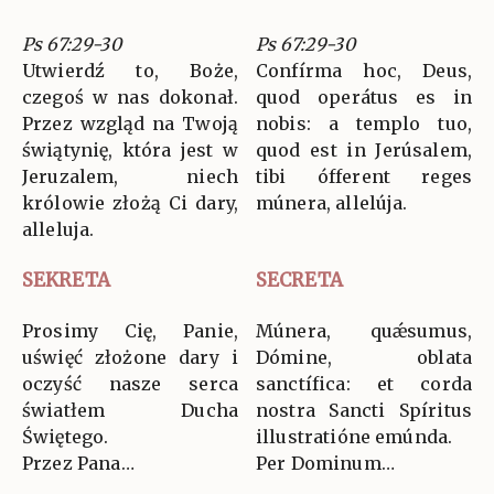
Ps 67:29-30
Ps 67:29-30
Utwierdź to, Boże,
Confírma hoc, Deus,
czegoś w nas dokonał.
quod operátus es in
Przez wzgląd na Twoją
nobis: a templo tuo,
świątynię, która jest w
quod est in Jerúsalem,
Jeruzalem, niech
tibi ófferent reges
królowie złożą Ci dary,
múnera, allelúja.
alleluja.
SEKRETA
SECRETA
Prosimy Cię, Panie,
Múnera, quǽsumus,
uświęć złożone dary i
Dómine, oblata
oczyść nasze serca
sanctífica: et corda
światłem Ducha
nostra Sancti Spíritus
Świętego.
illustratióne emúnda.
Przez Pana…
Per Dominum…