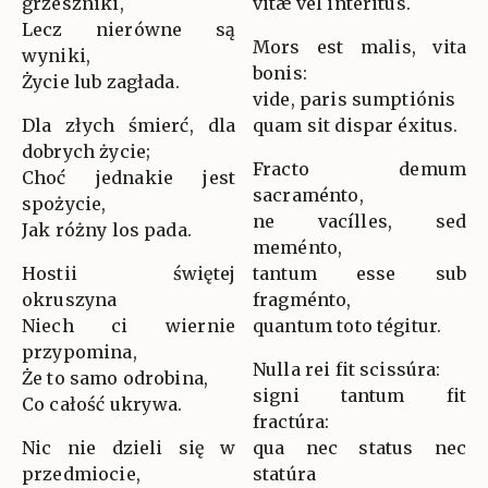
grzeszniki,
vitæ vel intéritus.
Lecz nierówne są
Mors est malis, vita
wyniki,
bonis:
Życie lub zagłada.
vide, paris sumptiónis
Dla złych śmierć, dla
quam sit dispar éxitus.
dobrych życie;
Fracto demum
Choć jednakie jest
sacraménto,
spożycie,
ne vacílles, sed
Jak różny los pada.
meménto,
Hostii świętej
tantum esse sub
okruszyna
fragménto,
Niech ci wiernie
quantum toto tégitur.
przypomina,
Nulla rei fit scissúra:
Że to samo odrobina,
signi tantum fit
Co całość ukrywa.
fractúra:
Nic nie dzieli się w
qua nec status nec
przedmiocie,
statúra