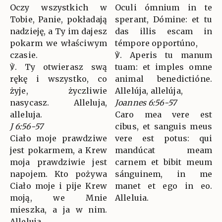
Oczy wszystkich w
Oculi ómnium in te
Tobie, Panie, pokładają
sperant, Dómine: et tu
nadzieję, a Ty im dajesz
das illis escam in
pokarm we właściwym
témpore opportúno,
czasie.
℣. Aperis tu manum
℣. Ty otwierasz swą
tuam: et imples omne
rękę i wszystko, co
animal benedictióne.
żyje, życzliwie
Allelúja, allelúja,
nasycasz. Alleluja,
Joannes 6:56-57
alleluja.
Caro mea vere est
J 6:56-57
cibus, et sanguis meus
Ciało moje prawdziwe
vere est potus: qui
jest pokarmem, a Krew
mandúcat meam
moja prawdziwie jest
carnem et bibit meum
napojem. Kto pożywa
sánguinem, in me
Ciało moje i pije Krew
manet et ego in eo.
moją, we Mnie
Alleluia.
mieszka, a ja w nim.
Alleluja.