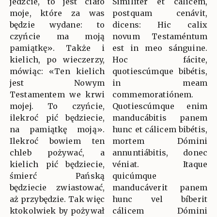
jedzcie, to jest ciało
Simíliter et cálicem,
moje, które za was
postquam cenávit,
będzie wydane: to
dicens: Hic calix
czyńcie ma moją
novum Testaméntum
pamiątkę». Także i
est in meo sánguine.
kielich, po wieczerzy,
Hoc fácite,
mówiąc: «Ten kielich
quotiescúmque bibétis,
jest Nowym
in meam
Testamentem we krwi
commemoratiónem.
mojej. To czyńcie,
Quotiescúmque enim
ilekroć pić będziecie,
manducábitis panem
na pamiątkę moją».
hunc et cálicem bibétis,
Ilekroć bowiem ten
mortem Dómini
chleb pożywać, a
annuntiábitis, donec
kielich pić będziecie,
véniat. Itaque
śmierć Pańską
quicúmque
będziecie zwiastować,
manducáverit panem
aż przybędzie. Tak więc
hunc vel bíberit
ktokolwiek by pożywał
cálicem Dómini