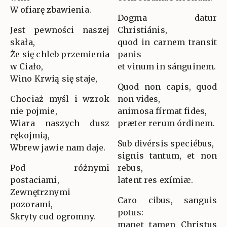
W ofiarę zbawienia.
Dogma datur
Jest pewności naszej
Christiánis,
skała,
quod in carnem transit
Że się chleb przemienia
panis
w Ciało,
et vinum in sánguinem.
Wino Krwią się staje,
Quod non capis, quod
Chociaż myśl i wzrok
non vides,
nie pojmie,
animosa fírmat fides,
Wiara naszych dusz
præter rerum órdinem.
rękojmią,
Sub divérsis speciébus,
Wbrew jawie nam daje.
signis tantum, et non
Pod różnymi
rebus,
postaciami,
latent res exímiæ.
Zewnętrznymi
Caro cibus, sanguis
pozorami,
potus:
Skryty cud ogromny.
manet tamen Christus