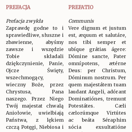
PREFACJA
PREFATIO
Prefacja zwykła
Communis
Zaprawdę godne to i
Vere dignum et justum
sprawiedliwe, słuszne i
est, æquum et salutáre,
zbawienne, abyśmy
nos tibi semper et
zawsze i wszędzie
ubíque grátias ágere:
Tobie składali
Dómine sancte, Pater
dziękczynienie, Panie,
omnípotens, ætérne
Ojcze Święty,
Deus: per Christum,
wszechmogący,
Dóminum nostrum. Per
wieczny Boże, przez
quem majestátem tuam
Chrystusa, Pana
laudant Angeli, adórant
naszego. Przez Niego
Dominatiónes, tremunt
Twój majestat chwalą
Potestátes. Cæli
Aniołowie, uwielbiają
cælorúmque Virtútes
Państwa, z lękiem
ac beáta Séraphim
czczą Potęgi, Niebiosa i
sócia exsultatióne