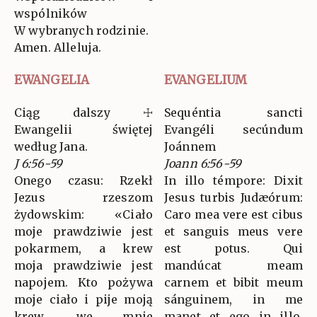
wspólników
W wybranych rodzinie.
Amen. Alleluja.
EWANGELIA
EVANGELIUM
Ciąg dalszy ☩
Sequéntia sancti
Ewangelii świętej
Evangéli secúndum
według Jana.
Joánnem
J 6:56-59
Joann 6:56-59
Onego czasu: Rzekł
In illo témpore: Dixit
Jezus rzeszom
Jesus turbis Judæórum:
żydowskim: «Ciało
Caro mea vere est cibus
moje prawdziwie jest
et sanguis meus vere
pokarmem, a krew
est potus. Qui
moja prawdziwie jest
mandúcat meam
napojem. Kto pożywa
carnem et bibit meum
moje ciało i pije moją
sánguinem, in me
krew, we mnie
manet et ego in illo.