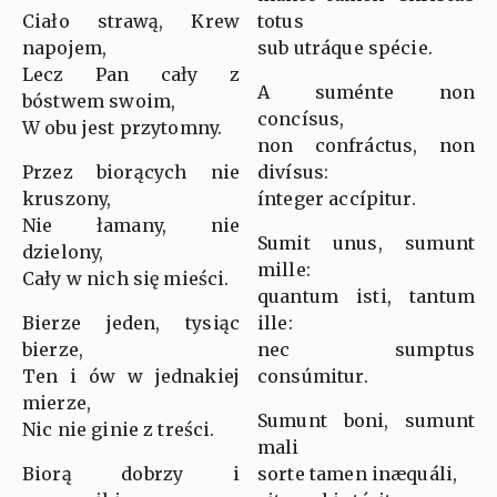
Ciało strawą, Krew
totus
napojem,
sub utráque spécie.
Lecz Pan cały z
A suménte non
bóstwem swoim,
concísus,
W obu jest przytomny.
non confráctus, non
Przez biorących nie
divísus:
kruszony,
ínteger accípitur.
Nie łamany, nie
Sumit unus, sumunt
dzielony,
mille:
Cały w nich się mieści.
quantum isti, tantum
Bierze jeden, tysiąc
ille:
bierze,
nec sumptus
Ten i ów w jednakiej
consúmitur.
mierze,
Sumunt boni, sumunt
Nic nie ginie z treści.
mali
Biorą dobrzy i
sorte tamen inæquáli,