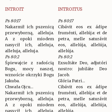
INTROIT
INTROITUS
Ps 80:17
Ps 80:17
Nakarmił ich pszenicą
Cibávit eos ex ádipe
przewyborną, alleluja.
fruménti, allelúja: et de
A z opoki miodem
petra, melle saturávit
nasycił ich, alleluja,
eos, allelúja, allelúja,
alleluja, alleluja.
allelúja.
Ps 80:2
Ps 80:2
Śpiewajcie z radością
Exsultáte Deo, adjutóri
Bogu, mocy naszej,
nostro: jubiláte Deo
wznoście okrzyki Bogu
Jacob.
Jakuba.
Glória Patri…
Chwała Ojcu…
Cibávit eos ex ádipe
Nakarmił ich pszenicą
fruménti, allelúja: et de
przewyborną, alleluja.
petra, melle saturávit
A z opoki miodem
eos, allelúja, allelúja,
nasycił ich, alleluja,
allelúja.