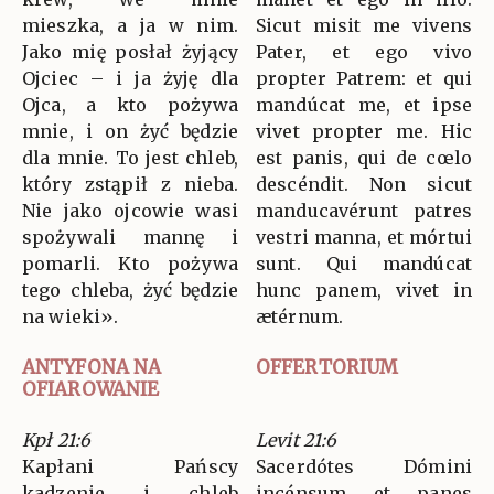
mieszka, a ja w nim.
Sicut misit me vivens
Jako mię posłał żyjący
Pater, et ego vivo
Ojciec – i ja żyję dla
propter Patrem: et qui
Ojca, a kto pożywa
mandúcat me, et ipse
mnie, i on żyć będzie
vivet propter me. Hic
dla mnie. To jest chleb,
est panis, qui de cœlo
który zstąpił z nieba.
descéndit. Non sicut
Nie jako ojcowie wasi
manducavérunt patres
spożywali mannę i
vestri manna, et mórtui
pomarli. Kto pożywa
sunt. Qui mandúcat
tego chleba, żyć będzie
hunc panem, vivet in
na wieki».
ætérnum.
ANTYFONA NA
OFFERTORIUM
OFIAROWANIE
Kpł 21:6
Levit 21:6
Kapłani Pańscy
Sacerdótes Dómini
kadzenie i chleb
incénsum et panes