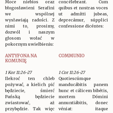
Moce niebios oraz
concélebrant. Cum
błogosławieni Serafini
quibus et nostras voces
we wspólnej
ut admítti jubeas,
wysławiają radości. Z
deprecámur, súpplici
nimi to, prosimy,
confessione dicéntes:
dozwól i naszym
głosom wołać w
pokornym uwielbieniu:
ANTYFONA NA
COMMUNIO
KOMUNIĘ
1 Kor 11:26-27
1 Cor 11:26-27
Ilekroć ten chleb
Quotiescúmque
pożywać, a kielich pić
manducábitis panem
będziecie, śmierć
hunc et cálicem bibétis,
Pańską będziecie
mortem Dómini
zwiastować, aż
annuntiábitis, donec
przybędzie. Tak więc
véniat: itaque