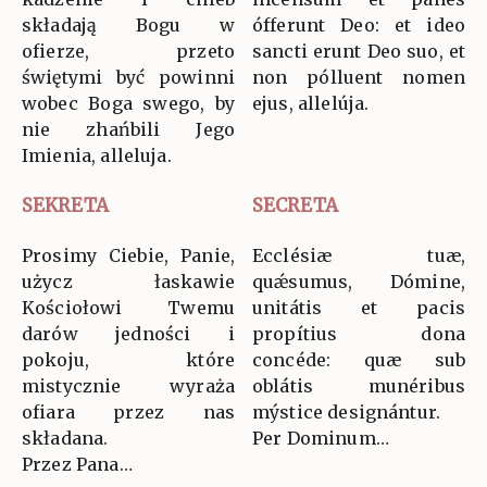
składają Bogu w
ófferunt Deo: et ideo
ofierze, przeto
sancti erunt Deo suo, et
świętymi być powinni
non pólluent nomen
wobec Boga swego, by
ejus, allelúja.
nie zhańbili Jego
Imienia, alleluja.
SEKRETA
SECRETA
Prosimy Ciebie, Panie,
Ecclésiæ tuæ,
użycz łaskawie
quǽsumus, Dómine,
Kościołowi Twemu
unitátis et pacis
darów jedności i
propítius dona
pokoju, które
concéde: quæ sub
mistycznie wyraża
oblátis munéribus
ofiara przez nas
mýstice designántur.
składana.
Per Dominum…
Przez Pana…