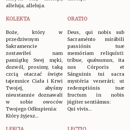
alleluja, alleluja.
KOLEKTA
ORATIO
Boże, który w
Deus, qui nobis sub
przedziwnym
Sacraménto mirábili
Sakramencie
passiónis tuæ
zostawiłeś nam
memóriam reliquísti:
pamiątkę Swej męki,
tríbue, quǽsumus, ita
dozwól, prosimy, taką
nos Córporis et
czcią otaczać święte
Sánguinis tui sacra
tajemnice Ciała i Krwi
mystéria venerári; ut
Twojej, abyśmy
redemptiónis tuæ
nieustannie doznawali
fructum in nobis
w sobie owoców
júgiter sentiámus:
Twojego Odkupienia:
Qui vivis…
Który żyjesz…
LEKCJA
LECTIO