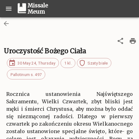
Missale
Meum
Uroczystość Bożego Ciała
30 May 24, Thursday
1 kl.
Szaty białe
Pallotinum s. 497
Rocznica ustanowienia Najświętszego
Sakramentu, Wielki Czwartek, zbyt bliski jest
męki i śmierci Chrystusa, aby można było oddać
się niezmąconej radości. Dlatego w pierwszy
czwartek po zakończeniu okresu Wielkanocnego
zostało ustanowione specjalne święto, które- go
celem jest okazanie wdzięczności Bogu za