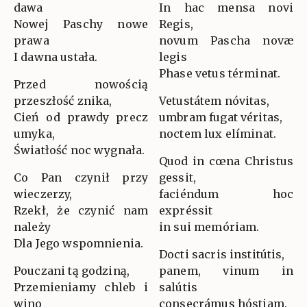
dawa
In hac mensa novi
Nowej Paschy nowe
Regis,
prawa
novum Pascha novæ
I dawna ustała.
legis
Phase vetus términat.
Przed nowością
przeszłość znika,
Vetustátem nóvitas,
Cień od prawdy precz
umbram fugat véritas,
umyka,
noctem lux elíminat.
Światłość noc wygnała.
Quod in cœna Christus
Co Pan czynił przy
gessit,
wieczerzy,
faciéndum hoc
Rzekł, że czynić nam
expréssit
należy
in sui memóriam.
Dla Jego wspomnienia.
Docti sacris institútis,
Pouczani tą godziną,
panem, vinum in
Przemieniamy chleb i
salútis
wino
consecrámus hóstiam.