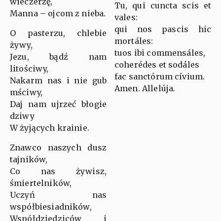
wieczerzę,
Tu, qui cuncta scis et
Manna – ojcom z nieba.
vales:
qui nos pascis hic
O pasterzu, chlebie
mortáles:
żywy,
tuos ibi commensáles,
Jezu, bądź nam
coherédes et sodáles
litościwy,
fac sanctórum cívium.
Nakarm nas i nie gub
Amen. Allelúja.
mściwy,
Daj nam ujrzeć błogie
dziwy
W żyjących krainie.
Znawco naszych dusz
tajników,
Co nas żywisz,
śmiertelników,
Uczyń nas
współbiesiadników,
Współdziedziców i