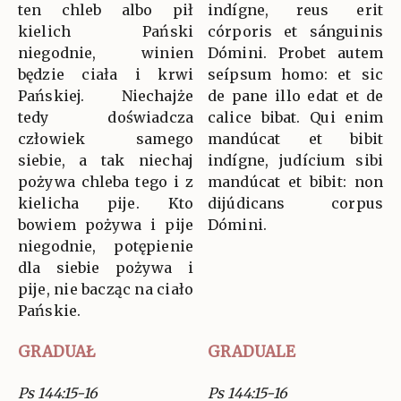
ten chleb albo pił
indígne, reus erit
kielich Pański
córporis et sánguinis
niegodnie, winien
Dómini. Probet autem
będzie ciała i krwi
seípsum homo: et sic
Pańskiej. Niechajże
de pane illo edat et de
tedy doświadcza
calice bibat. Qui enim
człowiek samego
mandúcat et bibit
siebie, a tak niechaj
indígne, judícium sibi
pożywa chleba tego i z
mandúcat et bibit: non
kielicha pije. Kto
dijúdicans corpus
bowiem pożywa i pije
Dómini.
niegodnie, potępienie
dla siebie pożywa i
pije, nie bacząc na ciało
Pańskie.
GRADUAŁ
GRADUALE
Ps 144:15-16
Ps 144:15-16