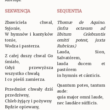
SEKWENCJA
SEQUENTIA
Zbawiciela chwal,
Thomæ de Aquino.
Syjonie,
(infra octavam ad
W hymnów i kantyków
libitum Celebrantis
tonie,
omitti potest, juxta
Wodza i pasterza.
Rubricas.)
Lauda, Sion,
Z całej duszy chwal Go
Salvatórem,
śmiało,
lauda ducem et
Gdyż przewyższa
pastórem
wszystko chwałą
in hymnis et cánticis.
I co pieśń zamierza.
Quantum potes, tantum
Przedmiot chwały dziś
aude:
przedziwny,
quia major omni laude,
Chleb żyjący i pożywny
nec laudáre súfficis.
Będzie opiewany,