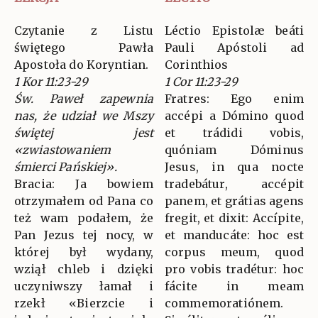
Czytanie z Listu
Léctio Epistolæ beáti
świętego Pawła
Pauli Apóstoli ad
Apostoła do Koryntian.
Corinthios
1 Kor 11:23-29
1 Cor 11:23-29
Św. Paweł zapewnia
Fratres: Ego enim
nas, że udział we Mszy
accépi a Dómino quod
świętej jest
et trádidi vobis,
«zwiastowaniem
quóniam Dóminus
śmierci Pańskiej».
Jesus, in qua nocte
Bracia: Ja bowiem
tradebátur, accépit
otrzymałem od Pana co
panem, et grátias agens
też wam podałem, że
fregit, et dixit: Accípite,
Pan Jezus tej nocy, w
et manducáte: hoc est
której był wydany,
corpus meum, quod
wziął chleb i dzięki
pro vobis tradétur: hoc
uczyniwszy łamał i
fácite in meam
rzekł «Bierzcie i
commemoratiónem.