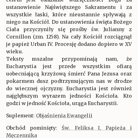
ustanowienie Najświętszego Sakramentu i za
wszystkie łaski, które nieustannie spływają z
niego na Kościół. Do ustanowienia święta Bożego
Ciała przyczyniły się prośby św. Julianny z
Cornillon (zm. 1258). Na cały Kościół rozciągnął
je papież Urban IV. Procesję dodano dopiero w XV
wieku.
Teksty mszalne przypominają nam, że
Eucharystia jest przede wszystkim ofiarą
uobecniającą krzyżową śmierć Pana Jezusa oraz
pokarmem dusz podtrzymującym nas w drodze
do wiecznej ojczyzny. Eucharystia jest również
najgłębszym wyrazem jedności Kościoła. Kto
godzi w jedność Kościoła, urąga Eucharystii.
Suplement:
Objaśnienia Ewangelii
Obchód pominięty:
Św. Feliksa I, Papieża i
Męczennika