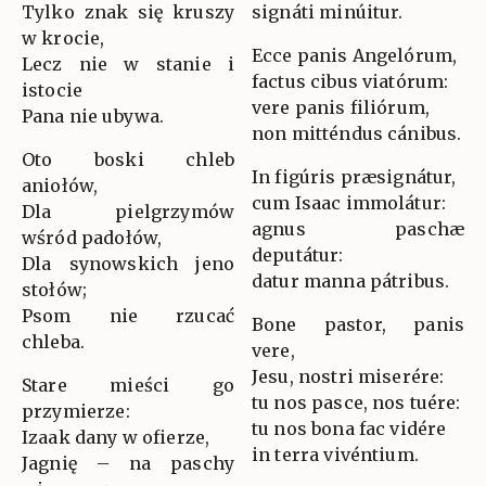
Tylko znak się kruszy
signáti minúitur.
w krocie,
Ecce panis Angelórum,
Lecz nie w stanie i
factus cibus viatórum:
istocie
vere panis filiórum,
Pana nie ubywa.
non mitténdus cánibus.
Oto boski chleb
In figúris præsignátur,
aniołów,
cum Isaac immolátur:
Dla pielgrzymów
agnus paschæ
wśród padołów,
deputátur:
Dla synowskich jeno
datur manna pátribus.
stołów;
Psom nie rzucać
Bone pastor, panis
chleba.
vere,
Jesu, nostri miserére:
Stare mieści go
tu nos pasce, nos tuére:
przymierze:
tu nos bona fac vidére
Izaak dany w ofierze,
in terra vivéntium.
Jagnię – na paschy