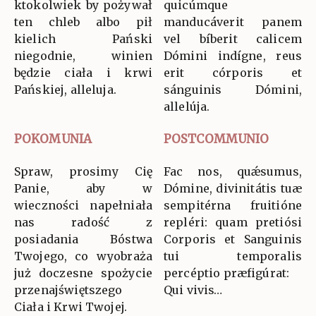
ktokolwiek by pożywał
quicúmque
ten chleb albo pił
manducáverit panem
kielich Pański
vel bíberit calicem
niegodnie, winien
Dómini indígne, reus
będzie ciała i krwi
erit córporis et
Pańskiej, alleluja.
sánguinis Dómini,
allelúja.
POKOMUNIA
POSTCOMMUNIO
Spraw, prosimy Cię
Fac nos, quǽsumus,
Panie, aby w
Dómine, divinitátis tuæ
wieczności napełniała
sempitérna fruitióne
nas radość z
repléri: quam pretiósi
posiadania Bóstwa
Corporis et Sanguinis
Twojego, co wyobraża
tui temporalis
już doczesne spożycie
percéptio præfigúrat:
przenajświętszego
Qui vivis…
Ciała i Krwi Twojej.