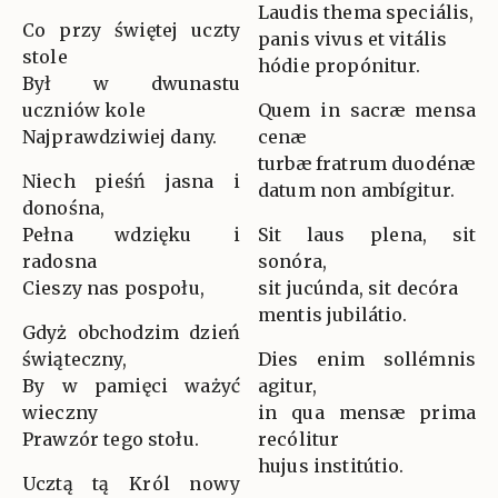
Laudis thema speciális,
Co przy świętej uczty
panis vivus et vitális
stole
hódie propónitur.
Był w dwunastu
uczniów kole
Quem in sacræ mensa
Najprawdziwiej dany.
cenæ
turbæ fratrum duodénæ
Niech pieśń jasna i
datum non ambígitur.
donośna,
Pełna wdzięku i
Sit laus plena, sit
radosna
sonóra,
Cieszy nas pospołu,
sit jucúnda, sit decóra
mentis jubilátio.
Gdyż obchodzim dzień
świąteczny,
Dies enim sollémnis
By w pamięci ważyć
agitur,
wieczny
in qua mensæ prima
Prawzór tego stołu.
recólitur
hujus institútio.
Ucztą tą Król nowy