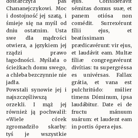
dostarczyła pas
ejus. Considerávit
Chananejczykowi. Moc
sémitas domus suæ, et
i dostojność jej szatą, i
panem otiósa non
śmieje się na myśl od
comédit. Surrexérunt
dniu ostatnim. Usta
fílii ejus, et
swe dla mądrości
beatíssimam
otwiera, a językiem jej
prædicavérunt: vir ejus,
rządzi prawo
et laudávit eam. Multæ
łagodności. Myślała o
fíliæ congregavérunt
ścieżkach domu swego,
divítias: tu supergréssa
a chleba bezczynnie nie
es univérsas. Fallax
jadła.
grátia, et vana est
Powstali synowie jej i
pulchritúdo: múlier
najszczęśliwszą
timens Dóminum, ipsa
orzekli. I mąż jej
laudábitur. Date ei de
również ją pochwalił:
fructu mánuum
«Wiele córek
suárum: et laudent eam
zgromadziło skarby:
in portis ópera ejus.
tyś je wszystkie