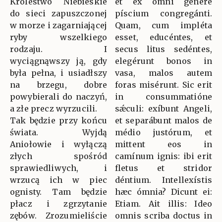
Królestwo Niebieskie
et ex omni génere
do sieci zapuszczonej
píscium congregánti.
w morze i zagarniającej
Quam, cum impléta
ryby wszelkiego
esset, educéntes, et
rodzaju. I
secus litus sedéntes,
wyciągnąwszy ją, gdy
elegérunt bonos in
była pełna, i usiadłszy
vasa, malos autem
na brzegu, dobre
foras misérunt. Sic erit
powybierali do naczyń,
in consummatióne
a złe precz wyrzucili.
sǽculi: exíbunt Angeli,
Tak będzie przy końcu
et separábunt malos de
świata. Wyjdą
médio justórum, et
Aniołowie i wyłączą
mittent eos in
złych spośród
camínum ignis: ibi erit
sprawiedliwych, i
fletus et stridor
wrzucą ich w piec
déntium. Intellexístis
ognisty. Tam będzie
hæc ómnia? Dicunt ei:
płacz i zgrzytanie
Etiam. Ait illis: Ideo
zębów. Zrozumieliście
omnis scriba doctus in