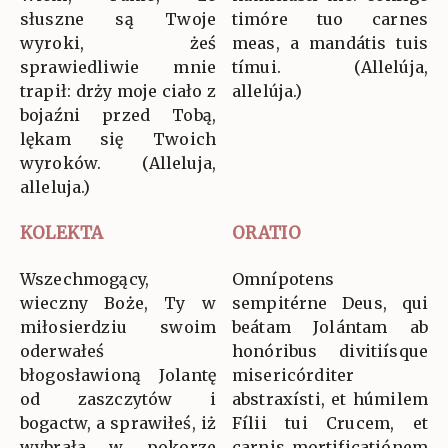
słuszne są Twoje
timóre tuo carnes
wyroki, żeś
meas, a mandátis tuis
sprawiedliwie mnie
tímui. (Allelúja,
trapił: drży moje ciało z
allelúja.)
bojaźni przed Tobą,
lękam się Twoich
wyroków. (Alleluja,
alleluja.)
KOLEKTA
ORATIO
Wszechmogący,
Omnípotens
wieczny Boże, Ty w
sempitérne Deus, qui
miłosierdziu swoim
beátam Jolántam ab
oderwałeś
honóribus divitiísque
błogosławioną Jolantę
misericórditer
od zaszczytów i
abstraxísti, et húmilem
bogactw, a sprawiłeś, iż
Fílii tui Crucem, et
wybrała w pokorze
carnis mortificatiónem