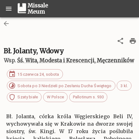
Missale
Meum
Bł. Jolanty, Wdowy
Wsp.
Śś. Wita, Modesta i Krescencji, Męczenników
15 czerwca 24, sobota
Sobota po 3 Niedzieli po Zesłaniu Ducha Świętego
3 kl.
Szaty białe
W Polsce
Pallotinum s. 930
Bł. Jolanta, córka króla Węgierskiego Beli IV,
wychowywała się w Krakowie na dworze swojej
siostry, św. Kingi. W 17 roku życia poślubiła
księcia kaliskiego Bolesława Pobożnego.