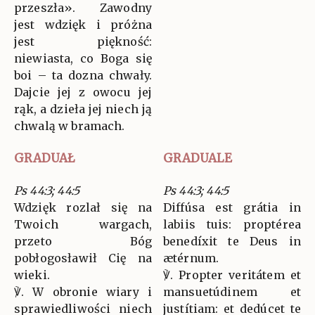
przeszła». Zawodny
jest wdzięk i próżna
jest piękność:
niewiasta, co Boga się
boi – ta dozna chwały.
Dajcie jej z owocu jej
rąk, a dzieła jej niech ją
chwalą w bramach.
GRADUAŁ
GRADUALE
Ps 44:3; 44:5
Ps 44:3; 44:5
Wdzięk rozlał się na
Diffúsa est grátia in
Twoich wargach,
labiis tuis: proptérea
przeto Bóg
benedíxit te Deus in
pobłogosławił Cię na
ætérnum.
wieki.
℣. Propter veritátem et
℣. W obronie wiary i
mansuetúdinem et
sprawiedliwości niech
justítiam: et dedúcet te