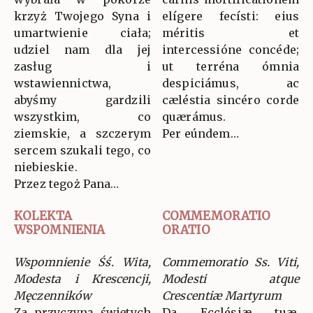
krzyż Twojego Syna i
elígere fecísti: eius
umartwienie ciała;
méritis et
udziel nam dla jej
intercessióne concéde;
zasług i
ut terréna ómnia
wstawiennictwa,
despiciámus, ac
abyśmy gardzili
cæléstia sincéro corde
wszystkim, co
quærámus.
ziemskie, a szczerym
Per eúndem…
sercem szukali tego, co
niebieskie.
Przez tegoż Pana…
KOLEKTA
COMMEMORATIO
WSPOMNIENIA
ORATIO
Wspomnienie Śś. Wita,
Commemoratio Ss. Viti,
Modesta i Krescencji,
Modesti atque
Męczenników
Crescentiæ Martyrum
Za przyczyną świętych
Da Ecclésiæ tuæ,