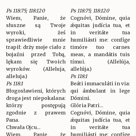
Ps 118:75; 118:120
Ps 118:75; 118:120
Wiem, Panie, że
Cognóvi, Dómine, quia
słuszne są Twoje
ǽquitas judícia tua, et
wyroki, żeś
in veritáte tua
sprawiedliwie mnie
humiliásti me: confíge
trapił: drży moje ciało z
timóre tuo carnes
bojaźni przed Tobą,
meas, a mandátis tuis
lękam się Twoich
tímui. (Allelúja,
wyroków. (Alleluja,
allelúja.)
alleluja.)
Ps 118:1
Ps 118:1
Beáti immaculáti in via:
Błogosławieni, których
qui ámbulant in lege
droga jest niepokalana:
Dómini.
którzy postępują
Glória Patri…
zgodnie z prawem
Cognóvi, Dómine, quia
Pana.
ǽquitas judícia tua, et
Chwała Ojcu…
in veritáte tua
Wiem, Panie, że
humiliásti me: confíge