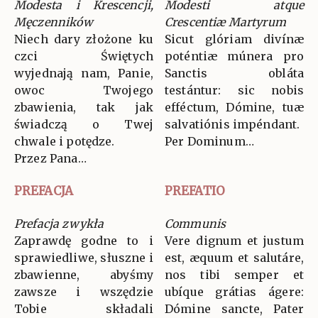
Modesta i Krescencji,
Modesti atque
Męczenników
Crescentiæ Martyrum
Niech dary złożone ku
Sicut glóriam divínæ
czci Świętych
poténtiæ múnera pro
wyjednają nam, Panie,
Sanctis obláta
owoc Twojego
testántur: sic nobis
zbawienia, tak jak
efféctum, Dómine, tuæ
świadczą o Twej
salvatiónis impéndant.
chwale i potędze.
Per Dominum…
Przez Pana…
PREFACJA
PREFATIO
Prefacja zwykła
Communis
Zaprawdę godne to i
Vere dignum et justum
sprawiedliwe, słuszne i
est, æquum et salutáre,
zbawienne, abyśmy
nos tibi semper et
zawsze i wszędzie
ubíque grátias ágere:
Tobie składali
Dómine sancte, Pater