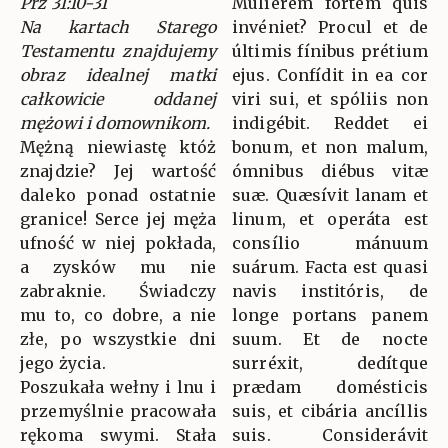
Prz 31:10-31
Mulíerem fortem quis
Na kartach Starego
invéniet? Procul et de
Testamentu znajdujemy
últimis fínibus prétium
obraz idealnej matki
ejus. Confídit in ea cor
całkowicie oddanej
viri sui, et spóliis non
mężowi i domownikom.
indigébit. Reddet ei
Mężną niewiastę któż
bonum, et non malum,
znajdzie? Jej wartość
ómnibus diébus vitæ
daleko ponad ostatnie
suæ. Quæsívit lanam et
granice! Serce jej męża
linum, et operáta est
ufność w niej pokłada,
consílio mánuum
a zysków mu nie
suárum. Facta est quasi
zabraknie. Świadczy
navis institóris, de
mu to, co dobre, a nie
longe portans panem
złe, po wszystkie dni
suum. Et de nocte
jego życia.
surréxit, dedítque
Poszukała wełny i lnu i
prædam domésticis
przemyślnie pracowała
suis, et cibária ancíllis
rękoma swymi. Stała
suis. Considerávit