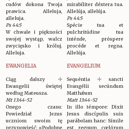
cudów dokona Twoja
mirabíliter déxtera tua.
prawica. Alleluja,
Allelúja, allelúja.
alleluja.
Ps 44:5
Ps 44:5
Spécie tua et
W chwale i piękności
pulchritúdine tua
swojej wystąp, walcz
inténde, próspere
zwycięsko i króluj.
procéde et regna.
Alleluja.
Allelúja.
EWANGELIA
EVANGELIUM
Ciąg dalszy ☩
Sequéntia ☩ sancti
Ewangelii świętej
Evangélii secúndum
według Mateusza.
Matthǽum
Mt 13:44-52
Matt 13:44-52
Onego czasu:
In illo témpore: Dixit
Powiedział Jezus
Jesus discípulis suis
uczniom swoim tę
parábolam hanc: Símile
przypowieść: «Podobne
est regnum cœlórum