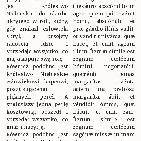
jest Królestwo
thesáuro abscóndito in
Niebieskie do skarbu
agro: quem qui invénit
ukrytego w roli, który,
homo, abscóndit, et
gdy znalazł człowiek,
præ gáudio illíus vadit,
skrył, a przejęty
et vendit univérsa, quæ
radością idzie i
habet, et emit agrum
sprzedaje wszystko, co
illum. Íterum símile est
ma, a kupuje ową rolę.
regnum cœlórum
Również podobne jest
hómini negotiatóri,
Królestwo Niebieskie
quærénti bonas
człowiekowi kupcowi,
margarítas. Invénta
poszukującemu
autem una pretiósa
pięknych pereł. A
margaríta, ábiit, et
znalazłszy jedną perłę
véndidit ómnia, quæ
kosztowną, poszedł i
hábuit, et emit eam.
sprzedał wszystko, co
Íterum símile est
miał, i nabył ją.
regnum cœlórum
Również podobne jest
sagénæ missæ in mare