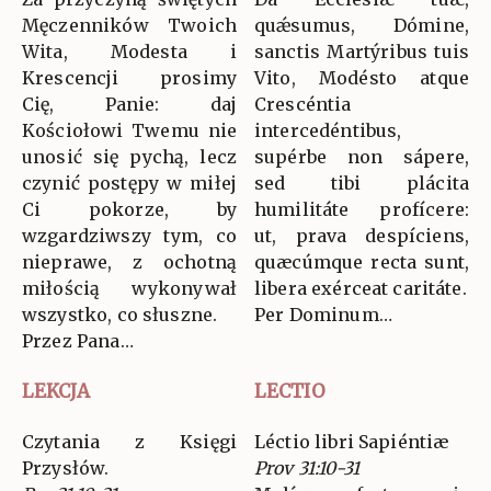
Męczenników Twoich
quǽsumus, Dómine,
Wita, Modesta i
sanctis Martýribus tuis
Krescencji prosimy
Vito, Modésto atque
Cię, Panie: daj
Crescéntia
Kościołowi Twemu nie
intercedéntibus,
unosić się pychą, lecz
supérbe non sápere,
czynić postępy w miłej
sed tibi plácita
Ci pokorze, by
humilitáte profícere:
wzgardziwszy tym, co
ut, prava despíciens,
nieprawe, z ochotną
quæcúmque recta sunt,
miłością wykonywał
libera exérceat caritáte.
wszystko, co słuszne.
Per Dominum…
Przez Pana…
LEKCJA
LECTIO
Czytania z Księgi
Léctio libri Sapiéntiæ
Przysłów.
Prov 31:10-31