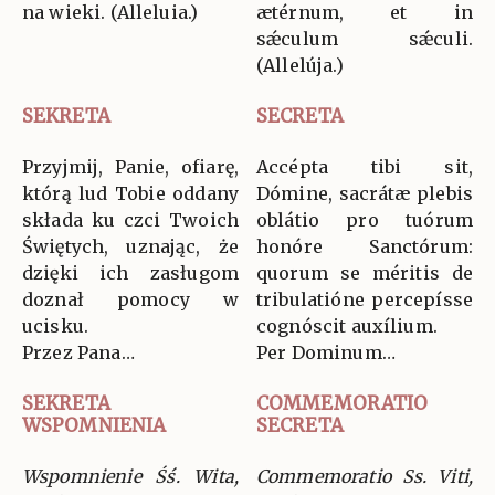
na wieki. (Alleluia.)
ætérnum, et in
sǽculum sǽculi.
(Allelúja.)
SEKRETA
SECRETA
Przyjmij, Panie, ofiarę,
Accépta tibi sit,
którą lud Tobie oddany
Dómine, sacrátæ plebis
składa ku czci Twoich
oblátio pro tuórum
Świętych, uznając, że
honóre Sanctórum:
dzięki ich zasługom
quorum se méritis de
doznał pomocy w
tribulatióne percepísse
ucisku.
cognóscit auxílium.
Przez Pana…
Per Dominum…
SEKRETA
COMMEMORATIO
WSPOMNIENIA
SECRETA
Wspomnienie Śś. Wita,
Commemoratio Ss. Viti,