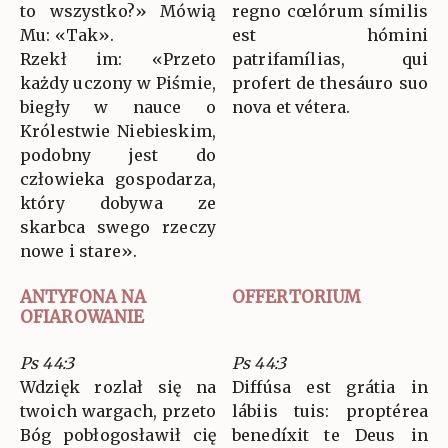
to wszystko?» Mówią
regno cœlórum símilis
Mu: «Tak».
est hómini
Rzekł im: «Przeto
patrifamílias, qui
każdy uczony w Piśmie,
profert de thesáuro suo
biegły w nauce o
nova et vétera.
Królestwie Niebieskim,
podobny jest do
człowieka gospodarza,
który dobywa ze
skarbca swego rzeczy
nowe i stare».
ANTYFONA NA
OFFERTORIUM
OFIAROWANIE
Ps 44:3
Ps 44:3
Wdzięk rozlał się na
Diffúsa est grátia in
twoich wargach, przeto
lábiis tuis: proptérea
Bóg pobłogosławił cię
benedíxit te Deus in