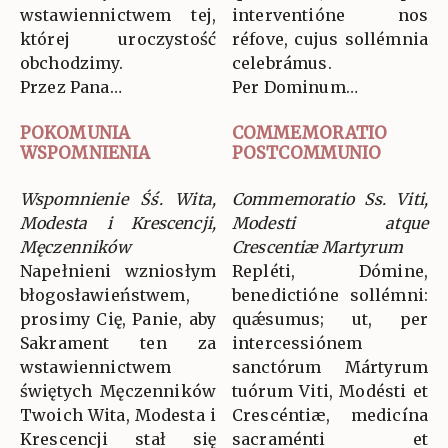
wstawiennictwem tej,
interventióne nos
której uroczystość
réfove, cujus sollémnia
obchodzimy.
celebrámus.
Przez Pana…
Per Dominum…
POKOMUNIA
COMMEMORATIO
WSPOMNIENIA
POSTCOMMUNIO
Wspomnienie Śś. Wita,
Commemoratio Ss. Viti,
Modesta i Krescencji,
Modesti atque
Męczenników
Crescentiæ Martyrum
Napełnieni wzniosłym
Repléti, Dómine,
błogosławieństwem,
benedictióne sollémni:
prosimy Cię, Panie, aby
quǽsumus; ut, per
Sakrament ten za
intercessiónem
wstawiennictwem
sanctórum Mártyrum
świętych Męczenników
tuórum Viti, Modésti et
Twoich Wita, Modesta i
Crescéntiæ, medicína
Krescencji stał się
sacraménti et