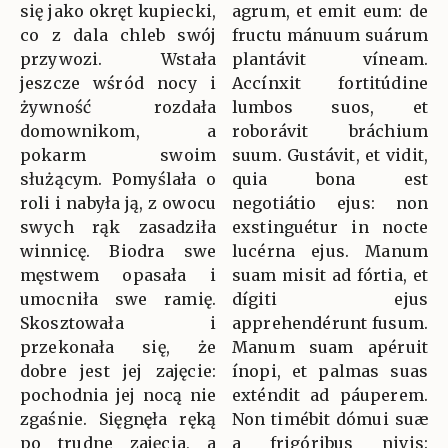
się jako okręt kupiecki,
agrum, et emit eum: de
co z dala chleb swój
fructu mánuum suárum
przywozi. Wstała
plantávit víneam.
jeszcze wśród nocy i
Accínxit fortitúdine
żywność rozdała
lumbos suos, et
domownikom, a
roborávit bráchium
pokarm swoim
suum. Gustávit, et vidit,
służącym. Pomyślała o
quia bona est
roli i nabyła ją, z owocu
negotiátio ejus: non
swych rąk zasadziła
exstinguétur in nocte
winnicę. Biodra swe
lucérna ejus. Manum
męstwem opasała i
suam misit ad fórtia, et
umocniła swe ramię.
dígiti ejus
Skosztowała i
apprehendérunt fusum.
przekonała się, że
Manum suam apéruit
dobre jest jej zajęcie:
ínopi, et palmas suas
pochodnia jej nocą nie
exténdit ad páuperem.
zgaśnie. Sięgnęła ręką
Non timébit dómui suæ
po trudne zajęcia, a
a frigóribus nivis: