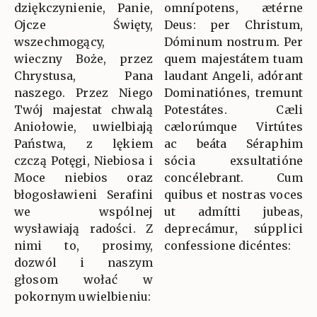
dziękczynienie, Panie,
omnípotens, ætérne
Ojcze Święty,
Deus: per Christum,
wszechmogący,
Dóminum nostrum. Per
wieczny Boże, przez
quem majestátem tuam
Chrystusa, Pana
laudant Angeli, adórant
naszego. Przez Niego
Dominatiónes, tremunt
Twój majestat chwalą
Potestátes. Cæli
Aniołowie, uwielbiają
cælorúmque Virtútes
Państwa, z lękiem
ac beáta Séraphim
czczą Potęgi, Niebiosa i
sócia exsultatióne
Moce niebios oraz
concélebrant. Cum
błogosławieni Serafini
quibus et nostras voces
we wspólnej
ut admítti jubeas,
wysławiają radości. Z
deprecámur, súpplici
nimi to, prosimy,
confessione dicéntes:
dozwól i naszym
głosom wołać w
pokornym uwielbieniu: