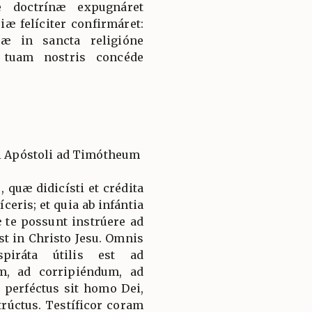
te doctrínæ expugnáret
æ felíciter confirmáret:
æ in sancta religióne
 tuam nostris concéde
li Apóstoli ad Timótheum
 quæ didicísti et crédita
íceris; et quia ab infántia
æ te possunt instrúere ad
st in Christo Jesu. Omnis
spiráta útilis est ad
, ad corripiéndum, ad
t perféctus sit homo Dei,
úctus. Testíficor coram