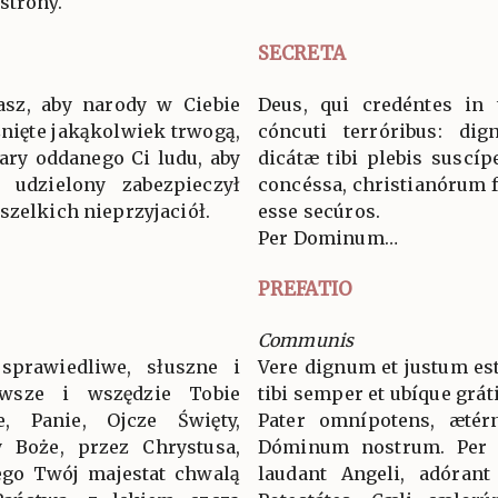
strony.
SECRETA
asz, aby narody w Ciebie
Deus, qui credéntes in 
śnięte jakąkolwiek trwogą,
cóncuti terróribus: dig
iary oddanego Ci ludu, aby
dicátæ tibi plebis suscípe
 udzielony zabezpieczył
concéssa, christianórum f
szelkich nieprzyjaciół.
esse secúros.
Per Dominum…
PREFATIO
Communis
sprawiedliwe, słuszne i
Vere dignum et justum est
wsze i wszędzie Tobie
tibi semper et ubíque grát
ie, Panie, Ojcze Święty,
Pater omnípotens, ætér
 Boże, przez Chrystusa,
Dóminum nostrum. Per
ego Twój majestat chwalą
laudant Angeli, adórant