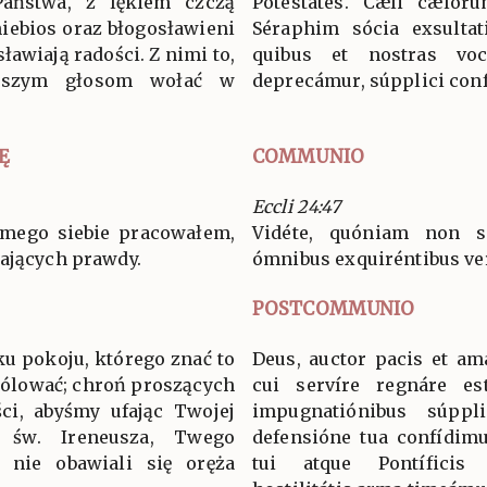
 Państwa, z lękiem czczą
Potestátes. Cæli cælorú
niebios oraz błogosławieni
Séraphim sócia exsultat
ławiają radości. Z nimi to,
quibus et nostras voc
aszym głosom wołać w
deprecámur, súpplici conf
Ę
COMMUNIO
Eccli 24:47
samego siebie pracowałem,
Vidéte, quóniam non so
kających prawdy.
ómnibus exquiréntibus ve
POSTCOMMUNIO
ku pokoju, którego znać to
Deus, auctor pacis et am
królować; chroń proszących
cui servíre regnáre es
ci, abyśmy ufając Twojej
impugnatiónibus súppl
 św. Ireneusza, Twego
defensióne tua confídimu
 nie obawiali się oręża
tui atque Pontíficis i