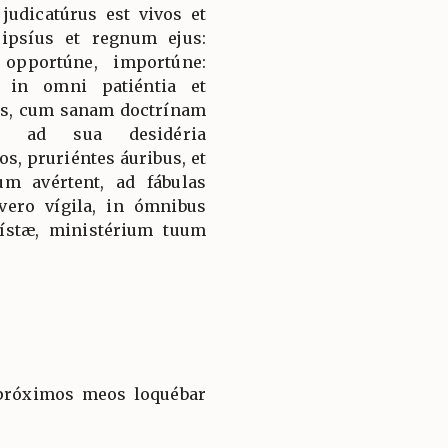
 judicatúrus est vivos et
ipsíus et regnum ejus:
opportúne, importúne:
a in omni patiéntia et
us, cum sanam doctrínam
ed ad sua desidéria
s, pruriéntes áuribus, et
um avértent, ad fábulas
vero vígila, in ómnibus
lístæ, ministérium tuum
 próximos meos loquébar