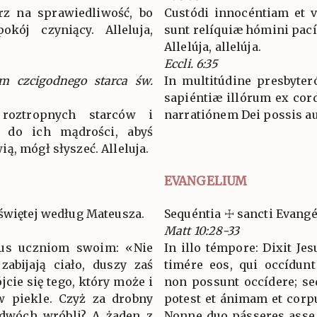
trz na sprawiedliwość, bo
Custódi innocéntiam et 
ój czyniący. Alleluja,
sunt relíquiæ hómini pací
Allelúja, allelúja.
Eccli. 6:35
em czcigodnego starca św.
In multitúdine presbyter
sapiéntiæ illórum ex cor
roztropnych starców i
narratiónem Dei possis aud
a do ich mądrości, abyś
ą, mógł słyszeć. Alleluja.
EVANGELIUM
świętej według Mateusza.
Sequéntia ☩ sancti Evan
Matt 10:28-33
zus uczniom swoim: «Nie
In illo témpore: Dixit Jes
 zabijają ciało, duszy zaś
timére eos, qui occídun
jcie się tego, który może i
non possunt occídere; se
 w piekle. Czyż za drobny
potest et ánimam et corp
 dwóch wróbli? A żaden z
Nonne duo pásseres asse v