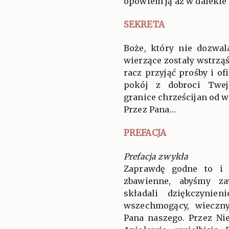
opowiem ją aż w dalekie 
SEKRETA
Boże, który nie dozwal
wierzące zostały wstrzą
racz przyjąć prośby i of
pokój z dobroci Twej
granice chrześcijan od w
Przez Pana…
PREFACJA
Prefacja zwykła
Zaprawdę godne to i 
zbawienne, abyśmy za
składali dziękczynien
wszechmogący, wieczny
Pana naszego. Przez Ni