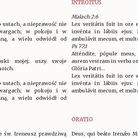
INTROITUS
Malach 2:6
 ustach, a nieprawość nie
Lex veritátis fuit in ore 
 wargach; w pokoju i w
invénta in lábiis ejus:
mną, a wielu odwiódł od
ambulávit mecum, et multos
Ps 77:1
Atténdite, pópule meus,
auki mojej; uszy swoje
aurem vestram in verba or
moich.
Glória Patri…
Lex veritátis fuit in ore 
 ustach, a nieprawość nie
invénta in lábiis ejus:
 wargach; w pokoju i w
ambulávit mecum, et multos
mną, a wielu odwiódł od
ORATIO
że św. Ireneusz prawdziwą
Deus, qui beáto Irenǽo Má