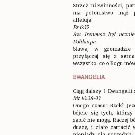
Strzeż niewinności, pa
ma potomstwo mąż pok
alleluja.
Ps 6:35
Św. Ireneusz był uczni
Polikarpa.
Stawaj w gromadzie 
przyłączaj się z serc
wszystko, co o Bogu mówi
EWANGELIA
Ciąg dalszy ☩ Ewangelii 
Mt 10:28-33
Onego czasu: Rzekł Je
bójcie się tych, którzy
zabić nie mogą. Raczej bó
duszę, i ciało zatracić
pieniądz nie sprzedają