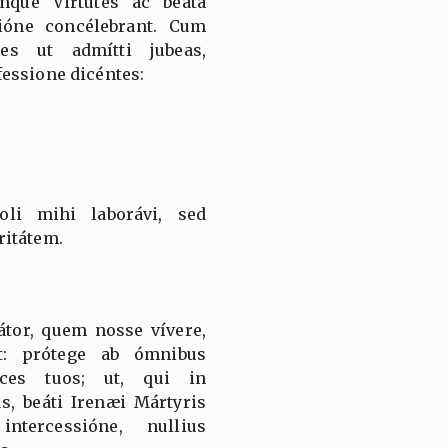
mque Virtútes ac beáta
ióne concélebrant. Cum
es ut admítti jubeas,
essione dicéntes:
li mihi laborávi, sed
ritátem.
átor, quem nosse vívere,
t: prótege ab ómnibus
ices tuos; ut, qui in
s, beáti Irenæi Mártyris
ntercessióne, nullius