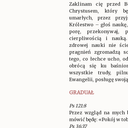
Zaklinam cię przed B
Chrystusem, który b
umarłych, przez przy
Królestwo – głoś naukę,
porę, przekonywaj, 
cierpliwością i nauką
zdrowej nauki nie ści
pragnień zgromadzą so
tego, co łechce ucho, 
obrócą się ku baśnio
wszystkie trudy, piln
Ewangelii, posługę swoją
GRADUAŁ
Ps 121:8
Przez wzgląd na mych 
mówić będę: «Pokój w tob
Ps 36:37