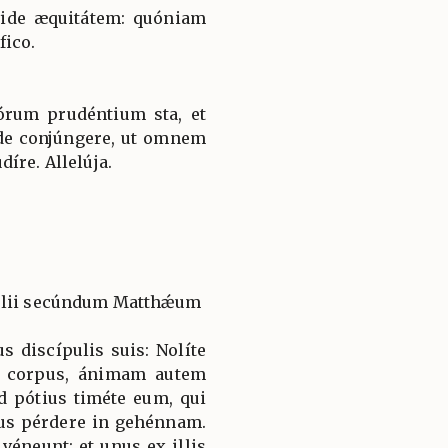
vide æquitátem: quóniam
fico.
órum prudéntium sta, et
de conjúngere, ut omnem
íre. Allelúja.
gélii secúndum Matthǽum
us discípulis suis: Nolíte
t corpus, ánimam autem
d pótius timéte eum, qui
us pérdere in gehénnam.
éneunt: et unus ex illis