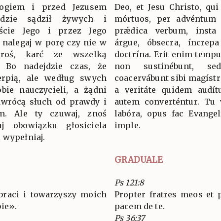
ogiem i przed Jezusem
Deo, et Jesu Christo, qui
ędzie sądził żywych i
mórtuos, per advéntum 
jście Jego i przez Jego
prǽdica verbum, insta 
 nalegaj w porę czy nie w
árgue, óbsecra, íncrep
proś, karć ze wszelką
doctrína. Erit enim temp
. Bo nadejdzie czas, że
non sustinébunt, s
erpią, ale według swych
coacervábunt sibi magístro
bie nauczycieli, a żądni
a veritáte quidem audít
odwrócą słuch od prawdy i
autem converténtur. Tu 
m. Ale ty czuwaj, znoś
labóra, opus fac Evange
uj obowiązku głosiciela
imple.
 wypełniaj.
GRADUALE
Ps 121:8
braci i towarzyszy moich
Propter fratres meos et
ie».
pacem de te.
Ps 36:37