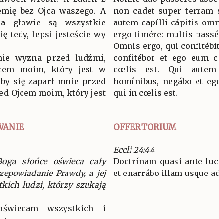
emię bez Ojca waszego. A
non cadet super terram s
a głowie są wszystkie
autem capílli cápitis omn
ię tedy, lepsi jesteście wy
ergo timére: multis passé
Omnis ergo, qui confitéb
nie wyzna przed ludźmi,
confitébor et ego eum c
cem moim, który jest w
cœlis est. Qui aute
o by się zaparł mnie przed
homínibus, negábo et eg
rzed Ojcem moim, który jest
qui in cœlis est.
WANIE
OFFERTORIUM
Eccli 24:44
Boga słońce oświeca cały
Doctrínam quasi ante lu
rzepowiadanie Prawdy, a jej
et enarrábo illam usque a
tkich ludzi, którzy szukają
oświecam wszystkich i