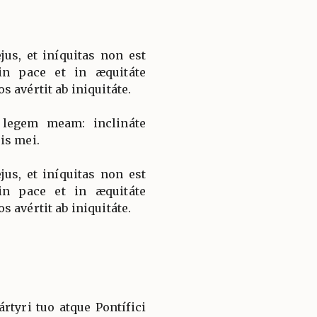
ejus, et iníquitas non est
 in pace et in æquitáte
 avértit ab iniquitáte.
 legem meam: inclináte
is mei.
ejus, et iníquitas non est
 in pace et in æquitáte
 avértit ab iniquitáte.
rtyri tuo atque Pontífici