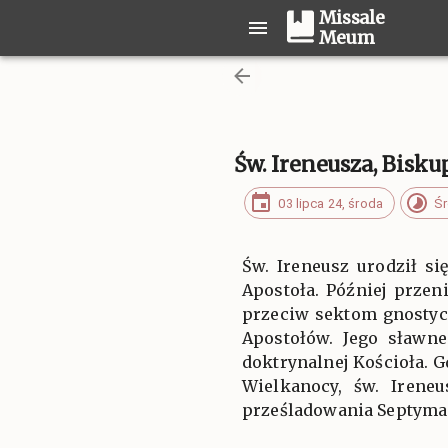
Missale
Meum
Św. Ireneusza, Bisk
03 lipca 24, środa
Śr
Św. Ireneusz urodził si
Apostoła. Później przen
przeciw sektom gnostyc
Apostołów. Jego sławne
doktrynalnej Kościoła. 
Wielkanocy, św. Irene
prześladowania Septyma