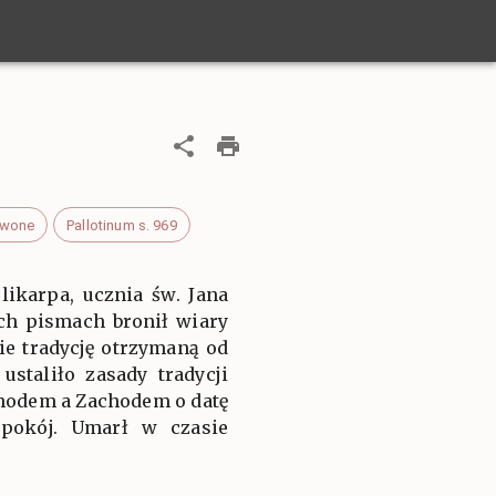
rwone
Pallotinum s. 969
likarpa, ucznia św. Jana
ich pismach bronił wiary
e tradycję otrzymaną od
staliło zasady tradycji
chodem a Zachodem o datę
 pokój. Umarł w czasie