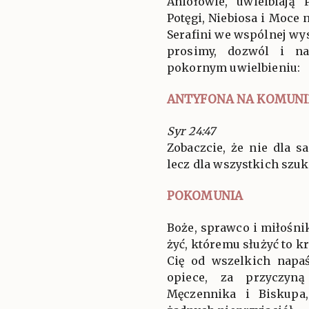
Aniołowie, uwielbiają
Potęgi, Niebiosa i Moce 
Serafini we wspólnej wys
prosimy, dozwól i n
pokornym uwielbieniu:
ANTYFONA NA KOMUNI
Syr 24:47
Zobaczcie, że nie dla 
lecz dla wszystkich szu
POKOMUNIA
Boże, sprawco i miłośni
żyć, któremu służyć to 
Cię od wszelkich napaś
opiece, za przyczyną
Męczennika i Biskupa,