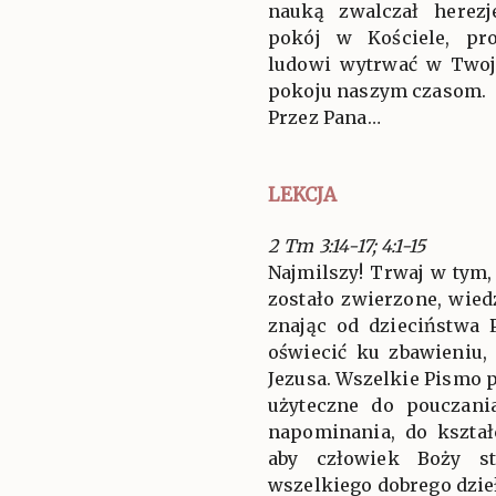
nauką zwalczał herezj
pokój w Kościele, pr
ludowi wytrwać w Twoje
pokoju naszym czasom.
Przez Pana…
LEKCJA
2 Tm 3:14-17; 4:1-15
Najmilszy! Trwaj w tym, 
zostało zwierzone, wied
znając od dzieciństwa 
oświecić ku zbawieniu,
Jezusa. Wszelkie Pismo 
użyteczne do pouczani
napominania, do kształ
aby człowiek Boży st
wszelkiego dobrego dzie