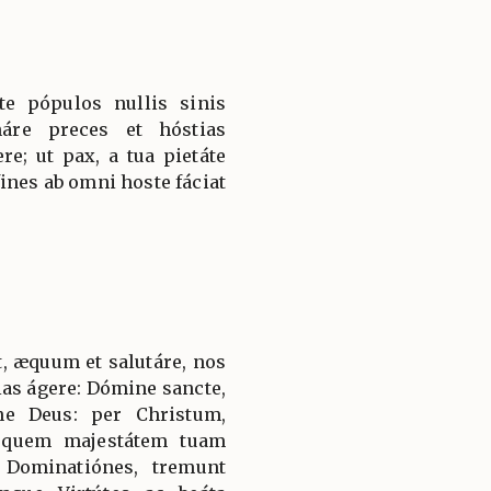
te pópulos nullis sinis
náre preces et hóstias
re; ut pax, a tua pietáte
ines ab omni hoste fáciat
, æquum et salutáre, nos
ias ágere: Dómine sancte,
ne Deus: per Christum,
 quem majestátem tuam
 Dominatiónes, tremunt