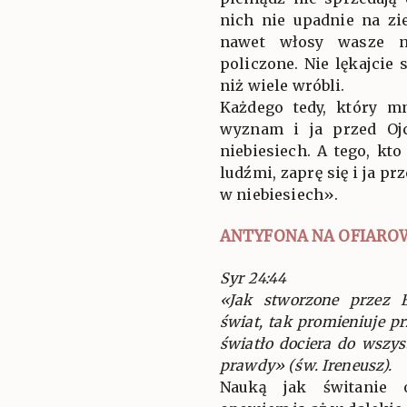
nich nie upadnie na zi
nawet włosy wasze n
policzone. Nie lękajcie s
niż wiele wróbli.
Każdego tedy, który m
wyznam i ja przed Oj
niebiesiech. A tego, kt
ludźmi, zaprę się i ja p
w niebiesiech».
ANTYFONA NA OFIARO
Syr 24:44
«Jak stworzone przez 
świat, tak promieniuje p
światło dociera do wszys
prawdy» (św. Ireneusz).
Nauką jak świtanie 