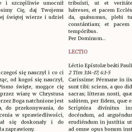
e i szczęśliwie umocnił
tribuísti, ut et veritá
osimy Cię, daj Twojemu
hǽreses, et pacem Ecclési
j świętej wierze i udziel
da, quǽsumus, plebi tu
constántiam; et pacem
tempóribus.
Per Dominum…
LECTIO
Léctio Epístolæ beáti Pau
czegoś się nauczył i co ci
2 Tim 3:14-17; 4:1-5
ząc, od kogoś się nauczył,
Caríssime: Pérmane in iis,
Pismo święte, mogące cię
sunt tibi: sciens, a quo did
 przez wiarę w Chrystusa
sacras; lítteras nosti, qu
przez Boga natchnione jest
salútem, per fidem, quæ e
a, do przekonywania, do
Scriptúra divínitus in
cenia w sprawiedliwości,
docéndum, ad arguéndum
ał się doskonały i do
erudiéndum in justítia: u
ła zaprawiony.
ad omne opus bonum instr