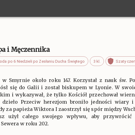
upa i Męczennika
oda po 6 Niedzieli po Zesłaniu Ducha Świętego
3 kl.
Szaty cze
ę w Smyrnie około roku 147. Korzystał z nauk św. Po
iósł się do Galii i został biskupem w Lyonie. W swo
kim i wykazywał, że tylko Kościół przechował wierni
 dzieło Przeciw herezjom broniło jedności wiary i u
Gdy za papieża Wiktora I zaostrzył się spór między Ws
usz użył całego swojego wpływu, aby przywrócić
 Sewera w roku 202.