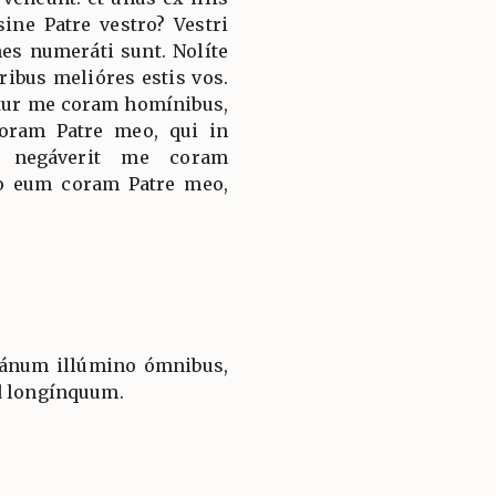
ine Patre vestro? Vestri
es numeráti sunt. Nolíte
ribus melióres estis vos.
itur me coram homínibus,
oram Patre meo, qui in
m negáverit me coram
o eum coram Patre meo,
cánum illúmino ómnibus,
d longínquum.