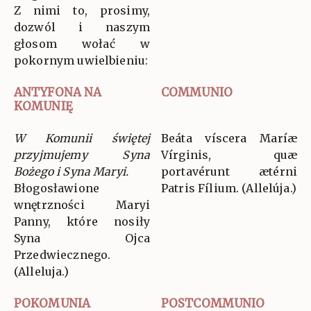
Z nimi to, prosimy,
dozwól i naszym
głosom wołać w
pokornym uwielbieniu:
ANTYFONA NA
COMMUNIO
KOMUNIĘ
W Komunii świętej
Beáta víscera Maríæ
przyjmujemy Syna
Vírginis, quæ
Bożego i Syna Maryi.
portavérunt ætérni
Błogosławione
Patris Fílium. (Allelúja.)
wnętrzności Maryi
Panny, które nosiły
Syna Ojca
Przedwiecznego.
(Alleluja.)
POKOMUNIA
POSTCOMMUNIO