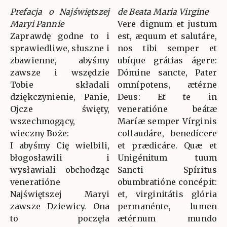
Prefacja o Najświętszej
de Beata Maria Virgine
Maryi Pannie
Vere dignum et justum
Zaprawdę godne to i
est, æquum et salutáre,
sprawiedliwe, słuszne i
nos tibi semper et
zbawienne, abyśmy
ubíque grátias ágere:
zawsze i wszędzie
Dómine sancte, Pater
Tobie składali
omnípotens, ætérne
dziękczynienie, Panie,
Deus: Et te in
Ojcze święty,
veneratióne beátæ
wszechmogący,
Maríæ semper Vírginis
wieczny Boże:
collaudáre, benedícere
I abyśmy Cię wielbili,
et prædicáre. Quæ et
błogosławili i
Unigénitum tuum
wysławiali obchodząc
Sancti Spíritus
veneratióne
obumbratióne concépit:
Najświętszej Maryi
et, virginitátis glória
zawsze Dziewicy. Ona
permanénte, lumen
to poczęła
ætérnum mundo