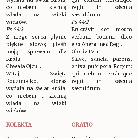
co niebem i ziemią
regit in sǽcula
włada na wieki
sæculórum.
wieków.
Ps 44:2
Ps 44:2
Eructávit cor meum
Z mego serca płynie
verbum bonum: dico
piękne słowo; pieśń
ego ópera mea Regi.
moją śpiewam dla
Glória Patri…
Króla.
Salve, sancta parens,
Chwała Ojcu…
eníxa puérpera Regem:
Witaj, Święta
qui cælum terrámque
Rodzicielko, któraś
regit in sǽcula
wydała na świat Króla,
sæculórum.
co niebem i ziemią
włada na wieki
wieków.
KOLEKTA
ORATIO