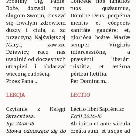
Prosimy Cię, Panie,
Concéde nos fámulos
Boże, dozwól nam,
tuos, quǽsumus,
sługom Swoim, cieszyć
Dómine Deus, perpétua
się trwałym zdrowiem
mentis et córporis
duszy i ciała, a za
sanitáte gaudére: et,
przyczyną Najświętszej
gloriósa beátæ Maríæ
Maryi, zawsze
semper Vírginis
Dziewicy, racz nas
intercessióne, a
uwolnić od doczesnych
præsénti liberári
utrapień i obdarzyć
tristítia, et ætérna
wieczną radością.
pérfrui lætítia.
Przez Pana…
Per Dominum…
LEKCJA
LECTIO
Czytanie z Księgi
Léctio libri Sapiéntiæ
Syracydesa.
Eccli 24:14-16
Syr 24:14-16
Ab inítio et ante sǽcula
Słowa odnoszące się do
creáta sum, et usque ad