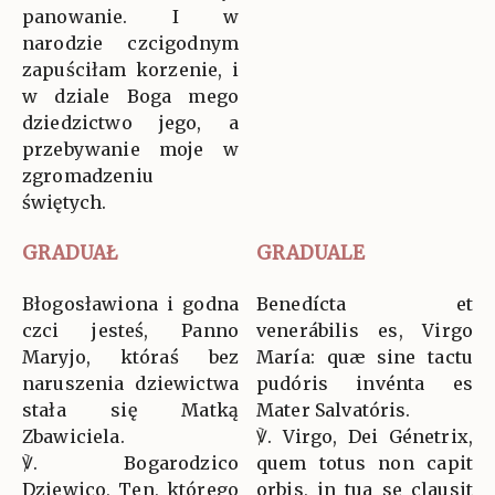
panowanie. I w
narodzie czcigodnym
zapuściłam korzenie, i
w dziale Boga mego
dziedzictwo jego, a
przebywanie moje w
zgromadzeniu
świętych.
GRADUAŁ
GRADUALE
Błogosławiona i godna
Benedícta et
czci jesteś, Panno
venerábilis es, Virgo
Maryjo, któraś bez
María: quæ sine tactu
naruszenia dziewictwa
pudóris invénta es
stała się Matką
Mater Salvatóris.
Zbawiciela.
℣. Virgo, Dei Génetrix,
℣. Bogarodzico
quem totus non capit
Dziewico, Ten, którego
orbis, in tua se clausit