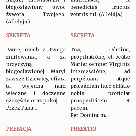
błogosławiony owoc
benedíctus fructus
żywota Twojego.
ventris tui. (Allelúja.)
(Alleluja.)
SEKRETA
SECRETA
Panie, niech z Twego
Tua, Dómine,
zmiłowania, a za
propitiatióne, et beátæ
przyczyną
Maríæ semper Vírginis
błogosławionej Maryi
intercessióne, ad
zawsze Dziewicy, ofiara
perpétuam atque
ta wyjedna nam
præséntem hæc oblátio
wieczne i doczesne
nobis profíciat
szczęście oraz pokój.
prosperitátem et
Przez Pana…
pacem.
Per Dominum…
PREFACJA
PREFATIO