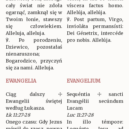
cały świat nie zdoła
víscera factus homo.
ogarnąć, zamknął się w
Allelúja, allelúja.
Twoim łonie, stawszy
℣. Post partum, Virgo,
się człowiekiem.
invioláta permansísti:
Alleluja, alleluja.
Dei Génetrix, intercéde
℣. Po porodzeniu,
pro nobis. Allelúja.
Dziewico, pozostałaś
nienaruszona;
Bogarodzico, przyczyń
się za nami. Alleluja.
EWANGELIA
EVANGELIUM
Ciąg dalszy ☩
Sequéntia ☩ sancti
Ewangelii świętej
Evangélii secúndum
według Łukasza.
Lucam
Łk 11:27-28
Luc 11:27-28
Onego czasu: Gdy Jezus
In illo témpore:
mówił do rzesz, pewna
Loquénte Jesu ad