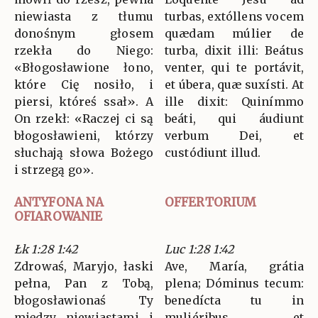
niewiasta z tłumu
turbas, extóllens vocem
donośnym głosem
quædam múlier de
rzekła do Niego:
turba, dixit illi: Beátus
«Błogosławione łono,
venter, qui te portávit,
które Cię nosiło, i
et úbera, quæ suxísti. At
piersi, któreś ssał». A
ille dixit: Quinímmo
On rzekł: «Raczej ci są
beáti, qui áudiunt
błogosławieni, którzy
verbum Dei, et
słuchają słowa Bożego
custódiunt illud.
i strzegą go».
ANTYFONA NA
OFFERTORIUM
OFIAROWANIE
Łk 1:28 1:42
Luc 1:28 1:42
Zdrowaś, Maryjo, łaski
Ave, María, grátia
pełna, Pan z Tobą,
plena; Dóminus tecum:
błogosławionaś Ty
benedícta tu in
między niewiastami i
muliéribus, et