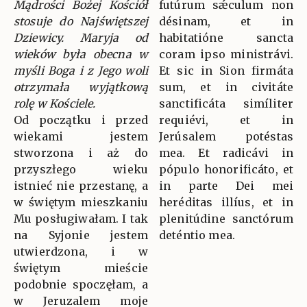
Mądrości Bożej Kościół
futúrum sǽculum non
stosuje do Najświętszej
désinam, et in
Dziewicy. Maryja od
habitatióne sancta
wieków była obecna w
coram ipso ministrávi.
myśli Boga i z Jego woli
Et sic in Sion firmáta
otrzymała wyjątkową
sum, et in civitáte
rolę w Kościele.
sanctificáta simíliter
Od początku i przed
requiévi, et in
wiekami jestem
Jerúsalem potéstas
stworzona i aż do
mea. Et radicávi in
przyszłego wieku
pópulo honorificáto, et
istnieć nie przestanę, a
in parte Dei mei
w świętym mieszkaniu
heréditas illíus, et in
Mu posługiwałam. I tak
plenitúdine sanctórum
na Syjonie jestem
deténtio mea.
utwierdzona, i w
świętym mieście
podobnie spoczęłam, a
w Jeruzalem moje