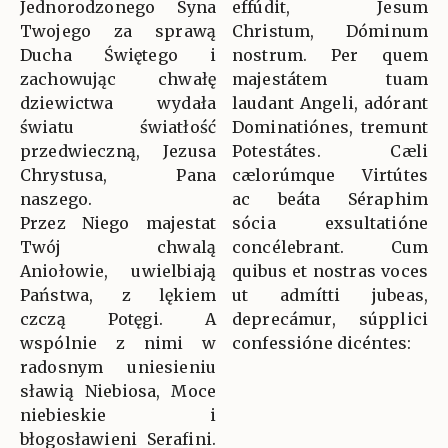
Jednorodzonego Syna
effúdit, Jesum
Twojego za sprawą
Christum, Dóminum
Ducha Świętego i
nostrum. Per quem
zachowując chwałę
majestátem tuam
dziewictwa wydała
laudant Angeli, adórant
światu światłość
Dominatiónes, tremunt
przedwieczną, Jezusa
Potestátes. Cæli
Chrystusa, Pana
cælorúmque Virtútes
naszego.
ac beáta Séraphim
Przez Niego majestat
sócia exsultatióne
Twój chwalą
concélebrant. Cum
Aniołowie, uwielbiają
quibus et nostras voces
Państwa, z lękiem
ut admítti jubeas,
czczą Potęgi. A
deprecámur, súpplici
wspólnie z nimi w
confessióne dicéntes:
radosnym uniesieniu
sławią Niebiosa, Moce
niebieskie i
błogosławieni Serafini.