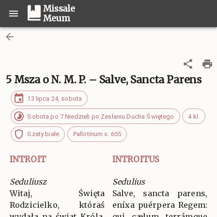
Missale
Meum
5 Msza o N. M. P. – Salve, Sancta Parens
13 lipca 24, sobota
Sobota po 7 Niedzieli po Zesłaniu Ducha Świętego
4 kl.
Szaty białe
Pallotinum s. 655
INTROIT
INTROITUS
Seduliusz
Sedulius
Witaj, Święta
Salve, sancta parens,
Rodzicielko, któraś
eníxa puérpera Regem:
wydała na świat Króla,
qui cælum terrámque