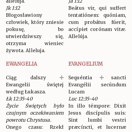
alleluja.
Ja 1:12
Jk 1:12
Beátus vir, qui suffert
Błogosławiony
tentatiónem: quóniam,
człowiek, który zniesie
cum probátus fúerit,
pokusę, bo
accípiet corónam vitæ.
utwierdziwszy się,
Allelúja.
otrzyma wieniec
żywota. Alleluja.
EWANGELIA
EVANGELIUM
Ciąg dalszy ☩
Sequéntia ☩ sancti
Ewangelii świętej
Evangélii secúndum
według Łukasza.
Lucam
Łk 12:35-40
Luc 12:35-40
Życie Świętych było
In illo témpore: Dixit
czujnym oczekiwaniem
Jesus discípulis suis:
powrotu Chrystusa.
Sint lumbi vestri
Onego czasu: Rzekł
præcíncti, et lucernæ