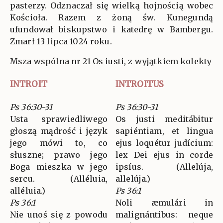
pasterzy. Odznaczał się wielką hojnością wobec
Kościoła. Razem z żoną św. Kunegundą
ufundował biskupstwo i katedrę w Bambergu.
Zmarł 13 lipca 1024 roku.
Msza wspólna nr 21 Os iusti, z wyjątkiem kolekty
INTROIT
INTROITUS
Ps 36:30-31
Ps 36:30-31
Usta sprawiedliwego
Os justi meditábitur
głoszą mądrość i język
sapiéntiam, et lingua
jego mówi to, co
ejus loquétur judícium:
słuszne; prawo jego
lex Dei ejus in corde
Boga mieszka w jego
ipsíus. (Allelúja,
sercu. (Alléluia,
allelúja.)
alléluia.)
Ps 36:1
Ps 36:1
Noli æmulári in
Nie unoś się z powodu
malignántibus: neque