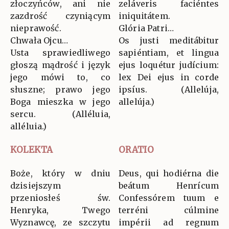
złoczyńców, ani nie
zeláveris faciéntes
zazdrość czyniącym
iniquitátem.
nieprawość.
Glória Patri…
Chwała Ojcu…
Os justi meditábitur
Usta sprawiedliwego
sapiéntiam, et lingua
głoszą mądrość i język
ejus loquétur judícium:
jego mówi to, co
lex Dei ejus in corde
słuszne; prawo jego
ipsíus. (Allelúja,
Boga mieszka w jego
allelúja.)
sercu. (Alléluia,
alléluia.)
KOLEKTA
ORATIO
Boże, który w dniu
Deus, qui hodiérna die
dzisiejszym
beátum Henrícum
przeniosłeś św.
Confessórem tuum e
Henryka, Twego
terréni cúlmine
Wyznawcę, ze szczytu
impérii ad regnum