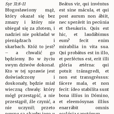
Syr 31:8-11
Beátus vir, qui invéntus
Błogosławiony mąż,
est sine mácula, et qui
który okazał się bez
post aurum non ábiit,
zmazy i który nie
nec sperávit in pecúnia
ubiegał się za złotem, i
et thesáuris. Quis est
nadziei nie pokładał w
hic, et laudábimus
pieniądzach i
eum? fecit enim
skarbach. Któż to jest?
mirabília in vita sua.
– a chwalić go
Qui probátus est in illo,
będziemy. Bo w życiu
et perféctus est, erit illi
swym dziwów dokonał.
glória ætérna: qui
Kto w tej sprawie jest
potuit tránsgredi, et
doświadczony i
non est transgréssus:
doskonały, będzie miał
fácere mala, et non
wieczną chwałę: który
fecit: ídeo stabilíta sunt
mógł przestąpić, a nie
bona illíus in Dómino,
przestąpił, źle czynić, a
et eleemósynas illíus
nie uczynił; przeto
enarrábit omnis
pewne są skarby jego u
ecclésia sanctórum.