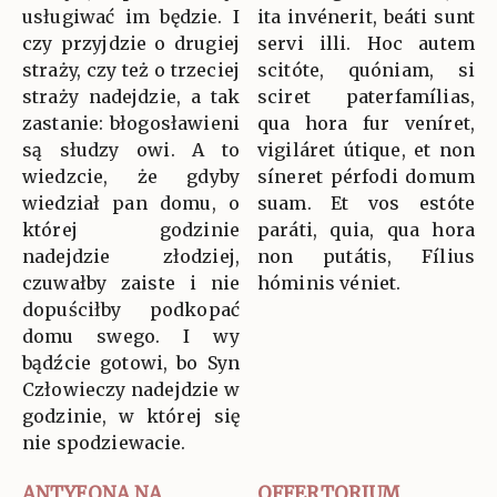
usługiwać im będzie. I
ita invénerit, beáti sunt
czy przyjdzie o drugiej
servi illi. Hoc autem
straży, czy też o trzeciej
scitóte, quóniam, si
straży nadejdzie, a tak
sciret paterfamílias,
zastanie: błogosławieni
qua hora fur veníret,
są słudzy owi. A to
vigiláret útique, et non
wiedzcie, że gdyby
síneret pérfodi domum
wiedział pan domu, o
suam. Et vos estóte
której godzinie
paráti, quia, qua hora
nadejdzie złodziej,
non putátis, Fílius
czuwałby zaiste i nie
hóminis véniet.
dopuściłby podkopać
domu swego. I wy
bądźcie gotowi, bo Syn
Człowieczy nadejdzie w
godzinie, w której się
nie spodziewacie.
ANTYFONA NA
OFFERTORIUM