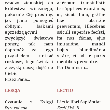
władzy ziemskiej do
ætérnum transtulísti:
królestwa wiecznego,
te súpplices exorámus;
pokornie Cię prosimy:
ut, sicut illum, grátiæ
jak jemu pomogłeś
tuæ ubertáte
obfitymi łaskami
prævéntum, illécebras
uprzedzającymi
sǽculi superáre fecísti,
zwyciężyć światowe
ita nos fácias, ejus
ponęty, tak nam
imitatióne, mundi
dopomóż za jego
hujus blandiménta
przykładem unikać
vitáre, et ad te puris
rozkoszy tego świata i
méntibus perveníre.
z czystą duszą dojść do
Per Dominum…
Ciebie.
Przez Pana…
LEKCJA
LECTIO
Czytanie z Księgi
Léctio libri Sapiéntiæ
Syracydesa.
Eccli 31:8-11