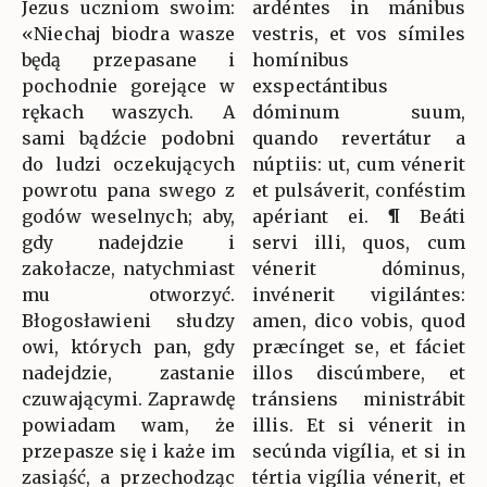
Jezus uczniom swoim:
ardéntes in mánibus
«Niechaj biodra wasze
vestris, et vos símiles
będą przepasane i
homínibus
pochodnie gorejące w
exspectántibus
rękach waszych. A
dóminum suum,
sami bądźcie podobni
quando revertátur a
do ludzi oczekujących
núptiis: ut, cum vénerit
powrotu pana swego z
et pulsáverit, conféstim
godów weselnych; aby,
apériant ei. ¶ Beáti
gdy nadejdzie i
servi illi, quos, cum
zakołacze, natychmiast
vénerit dóminus,
mu otworzyć.
invénerit vigilántes:
Błogosławieni słudzy
amen, dico vobis, quod
owi, których pan, gdy
præcínget se, et fáciet
nadejdzie, zastanie
illos discúmbere, et
czuwającymi. Zaprawdę
tránsiens ministrábit
powiadam wam, że
illis. Et si vénerit in
przepasze się i każe im
secúnda vigília, et si in
zasiąść, a przechodząc
tértia vigília vénerit, et