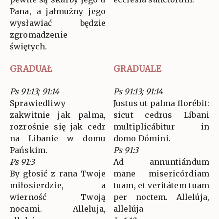
Pana, a jałmużny jego
wysławiać będzie
zgromadzenie
świętych.
GRADUAŁ
GRADUALE
Ps 91:13; 91:14
Ps 91:13; 91:14
Sprawiedliwy
Justus ut palma florébit:
zakwitnie jak palma,
sicut cedrus Líbani
rozrośnie się jak cedr
multiplicábitur in
na Libanie w domu
domo Dómini.
Pańskim.
Ps 91:3
Ps 91:3
Ad annuntiándum
By głosić z rana Twoje
mane misericórdiam
miłosierdzie, a
tuam, et veritátem tuam
wierność Twoją
per noctem. Allelúja,
nocami. Alleluja,
allelúja