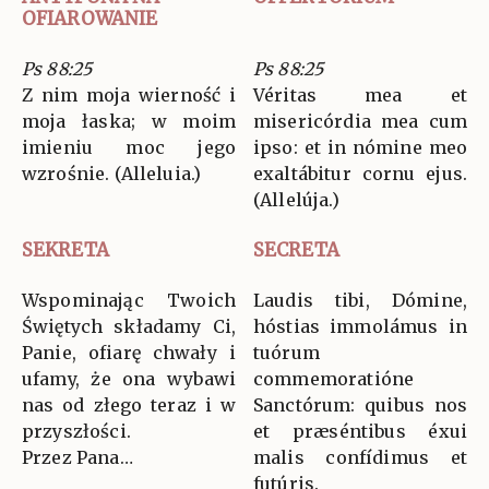
OFIAROWANIE
Ps 88:25
Ps 88:25
Z nim moja wierność i
Véritas mea et
moja łaska; w moim
misericórdia mea cum
imieniu moc jego
ipso: et in nómine meo
wzrośnie. (Alleluia.)
exaltábitur cornu ejus.
(Allelúja.)
SEKRETA
SECRETA
Wspominając Twoich
Laudis tibi, Dómine,
Świętych składamy Ci,
hóstias immolámus in
Panie, ofiarę chwały i
tuórum
ufamy, że ona wybawi
commemoratióne
nas od złego teraz i w
Sanctórum: quibus nos
przyszłości.
et præséntibus éxui
Przez Pana…
malis confídimus et
futúris.