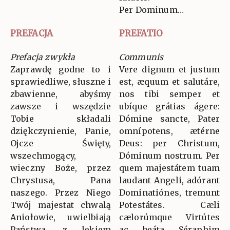
Per Dominum…
PREFACJA
PREFATIO
Prefacja zwykła
Communis
Zaprawdę godne to i
Vere dignum et justum
sprawiedliwe, słuszne i
est, æquum et salutáre,
zbawienne, abyśmy
nos tibi semper et
zawsze i wszędzie
ubíque grátias ágere:
Tobie składali
Dómine sancte, Pater
dziękczynienie, Panie,
omnípotens, ætérne
Ojcze Święty,
Deus: per Christum,
wszechmogący,
Dóminum nostrum. Per
wieczny Boże, przez
quem majestátem tuam
Chrystusa, Pana
laudant Angeli, adórant
naszego. Przez Niego
Dominatiónes, tremunt
Twój majestat chwalą
Potestátes. Cæli
Aniołowie, uwielbiają
cælorúmque Virtútes
Państwa, z lękiem
ac beáta Séraphim