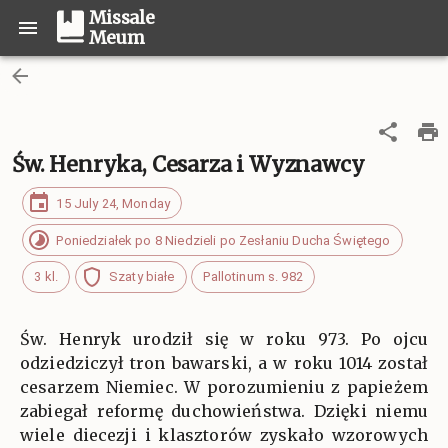
Missale
Meum
Św. Henryka, Cesarza i Wyznawcy
15 July 24, Monday
Poniedziałek po 8 Niedzieli po Zesłaniu Ducha Świętego
3 kl.
Szaty białe
Pallotinum s. 982
Św. Henryk urodził się w roku 973. Po ojcu
odziedziczył tron bawarski, a w roku 1014 został
cesarzem Niemiec. W porozumieniu z papieżem
zabiegał reformę duchowieństwa. Dzięki niemu
wiele diecezji i klasztorów zyskało wzorowych