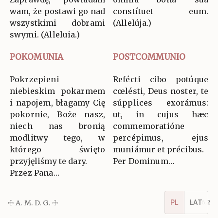
wam, że postawi go nad
constítuet eum.
wszystkimi dobrami
(Allelúja.)
swymi. (Alleluia.)
POKOMUNIA
POSTCOMMUNIO
Pokrzepieni
Refécti cibo potúque
niebieskim pokarmem
cœlésti, Deus noster, te
i napojem, błagamy Cię
súpplices exorámus:
pokornie, Boże nasz,
ut, in cujus hæc
niech nas bronią
commemoratióne
modlitwy tego, w
percépimus, ejus
którego święto
muniámur et précibus.
przyjęliśmy te dary.
Per Dominum…
Przez Pana…
PL
LAT
☩ A. M. D. G. ☩
v5.16.2