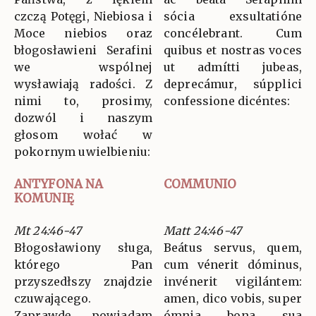
czczą Potęgi, Niebiosa i
sócia exsultatióne
Moce niebios oraz
concélebrant. Cum
błogosławieni Serafini
quibus et nostras voces
we wspólnej
ut admítti jubeas,
wysławiają radości. Z
deprecámur, súpplici
nimi to, prosimy,
confessione dicéntes:
dozwól i naszym
głosom wołać w
pokornym uwielbieniu:
ANTYFONA NA
COMMUNIO
KOMUNIĘ
Mt 24:46-47
Matt 24:46-47
Błogosławiony sługa,
Beátus servus, quem,
którego Pan
cum vénerit dóminus,
przyszedłszy znajdzie
invénerit vigilántem:
czuwającego.
amen, dico vobis, super
Zaprawdę, powiadam
ómnia bona sua