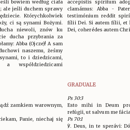
 Jeśli bowiem według ciała
accepístis spíritum adop
e; ale jeśli duchem sprawy
clamámus: Abba - Pater
będziecie. Którychkolwiek
testimónium reddit spir
ży, ci są synami Bożymi.
fílii Dei. Si autem fílii, 
 ducha niewoli, znów ku
Dei, coherédes autem Chri
ście ducha przybrania za
łamy: Abba (Ojcze)! A sam
 duchowi naszemu, żeśmy
synami, to i dziedzicami,
, a współdziedzicami
GRADUALE
Ps 30:3
 bądź zamkiem warownym,
Esto mihi in Deum pro
refúgii, ut salvum me fácia
ciekam, Panie, niechaj się
Ps 70:1
℣. Deus, in te sperávi: 