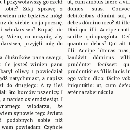
o. I przywoławszy go rzekł
ut, cum amótus fúero a vil
 tobie? Zdaj sprawę z
domos suas. Convocá
bowiem nie będziesz mógł
debitóribus dómini sui,
rz do siebie: co ja pocznę,
debes dómino meo? At ille 
i włodarstwo? Kopać nie
Dixítque illi: Accipe caut
zę. Wiem, co uczynię, aby
scribe quinquagínta. Deí
darstwa, przyjęli mię do
quantum debes? Qui ait: C
illi: Accipe lítteras tuas
na dłużników pana swego,
laudávit dóminus vílli
: Ile jesteś winien panu
prudénter fecísset: qu
barył oliwy. I powiedział
prudentióres fíliis lucis i
iądź natychmiast, a napisz
ego vobis dico: fácite 
kł do drugiego: A ty ileś
iniquitátis: ut, cum defe
ał: Sto korców pszenicy. I
ætérna tabernácula.
, a napisz osiemdziesiąt. I
rotnego włodarza, że
owiem synowie tego świata
ód podobnych sobie niż
ja wam powiadam: Czyńcie