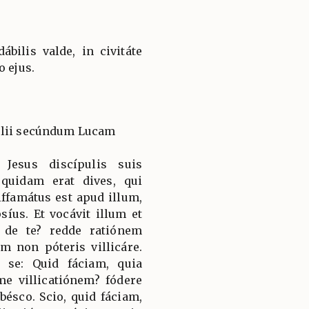
bilis valde, in civitáte
o ejus.
élii secúndum Lucam
 Jesus discípulis suis
uidam erat dives, qui
iffamátus est apud illum,
síus. Et vocávit illum et
o de te? redde ratiónem
im non póteris villicáre.
a se: Quid fáciam, quia
e villicatiónem? fódere
ésco. Scio, quid fáciam,