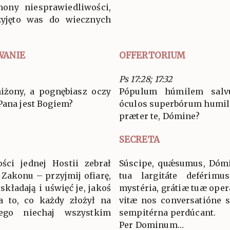
mony niesprawiedliwości,
zyjęto was do wiecznych
WANIE
OFFERTORIUM
Ps 17:28; 17:32
iżony, a pognębiasz oczy
Pópulum húmilem salv
Pana jest Bogiem?
óculos superbórum humili
præter te, Dómine?
SECRETA
ści jednej Hostii zebrał
Súscipe, quǽsumus, Dómi
 Zakonu – przyjmij ofiarę,
tua largitáte deférimu
składają i uświęć je, jakoś
mystéria, grátiæ tuæ operá
 a to, co każdy złożył na
vitæ nos conversatióne sa
ego niechaj wszystkim
sempitérna perdúcant.
Per Dominum…