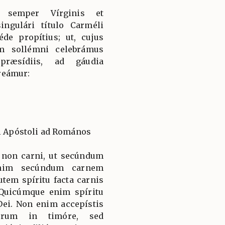
æ semper Vírginis et
ngulári título Carméli
de propítius; ut, cujus
m sollémni celebrámus
 præsídiis, ad gáudia
reámur:
li Apóstoli ad Romános
 non carni, ut secúndum
enim secúndum carnem
utem spíritu facta carnis
. Quicúmque enim spíritu
 Dei. Non enim accepístis
íterum in timóre, sed