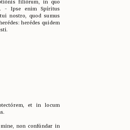
tiónis filiórum, in quo
. - Ipse enim Spíritus
ítui nostro, quod sumus
et herédes: herédes quidem
sti.
tectórem, et in locum
s.
Dómine, non confúndar in