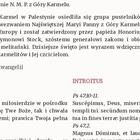
e N. M. P. z Góry Karmelu.
armel w Palestynie osiedliła się grupa pustelnikó
ezwaniem Najświętszej Maryi Panny z Góry Karmelu
Europy i został zatwierdzony przez papieża Honoriusz
zymonowi Stock, szóstemu generałowi zakonu i obi
melitański. Dzisiejsze święto jest wyrazem wdzięczn
rmelitów i Jej czcicielom.
Ewangelii
INTROITUS
Ps 47:10-11.
e miłosierdzie w pośrodku
Suscépimus, Deus, miser
ię Twe Boże, tak i chwała
templi tui: secúndum nome
emi; prawica Twoja pełna
tua in fines terræ: justítia
Ps 47:2.
Magnus Dóminus, et laudá