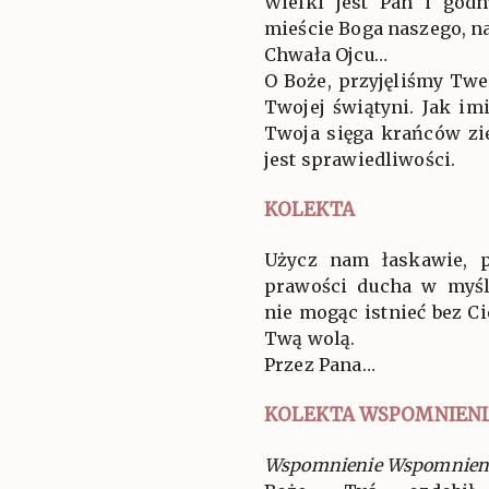
Wielki jest Pan i god
mieście Boga naszego, na
Chwała Ojcu…
O Boże, przyjęliśmy Tw
Twojej świątyni. Jak im
Twoja sięga krańców zi
jest sprawiedliwości.
KOLEKTA
Użycz nam łaskawie, p
prawości ducha w myśle
nie mogąc istnieć bez Ci
Twą wolą.
Przez Pana…
KOLEKTA WSPOMNIENI
Wspomnienie Wspomnienie