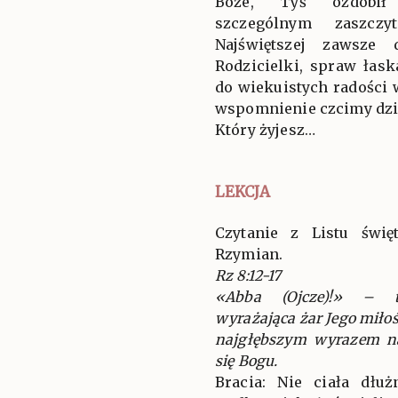
Boże, Tyś ozdobił 
szczególnym zaszczy
Najświętszej zawsze 
Rodzicielki, spraw łas
do wiekuistych radości 
wspomnienie czcimy dzi
Który żyjesz…
LEKCJA
Czytanie z Listu świ
Rzymian.
Rz 8:12-17
«Abba (Ojcze)!» – t
wyrażająca żar Jego miłoś
najgłębszym wyrazem n
się Bogu.
Bracia: Nie ciała dłu