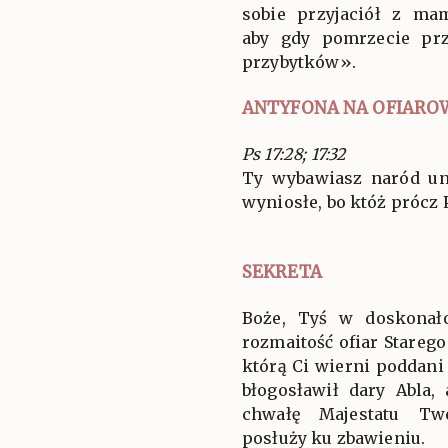
sobie przyjaciół z ma
aby gdy pomrzecie pr
przybytków».
ANTYFONA NA OFIARO
Ps 17:28; 17:32
Ty wybawiasz naród un
wyniosłe, bo któż prócz 
SEKRETA
Boże, Tyś w doskonało
rozmaitość ofiar Starego
którą Ci wierni poddani 
błogosławił dary Abla,
chwałę Majestatu Tw
posłuży ku zbawieniu.