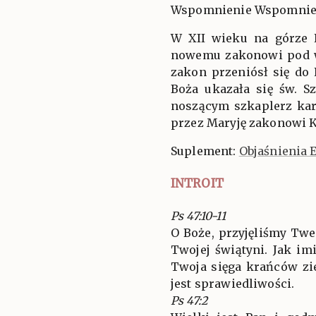
Wspomnienie Wspomnieni
W XII wieku na górze K
nowemu zakonowi pod w
zakon przeniósł się do 
Boża ukazała się św. S
noszącym szkaplerz kar
przez Maryję zakonowi Ka
Suplement:
Objaśnienia 
INTROIT
Ps 47:10-11
O Boże, przyjęliśmy Tw
Twojej świątyni. Jak im
Twoja sięga krańców zi
jest sprawiedliwości.
Ps 47:2