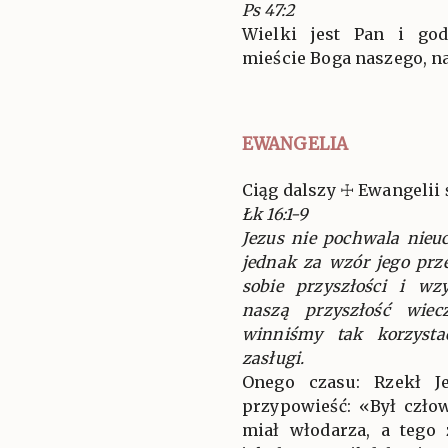
Ps 47:2
Wielki jest Pan i go
mieście Boga naszego, na
EWANGELIA
Ciąg dalszy ☩ Ewangelii 
Łk 16:1-9
Jezus nie pochwala nieu
jednak za wzór jego prz
sobie przyszłości i wz
naszą przyszłość wie
winniśmy tak korzyst
zasługi.
Onego czasu: Rzekł J
przypowieść: «Był czło
miał włodarza, a tego