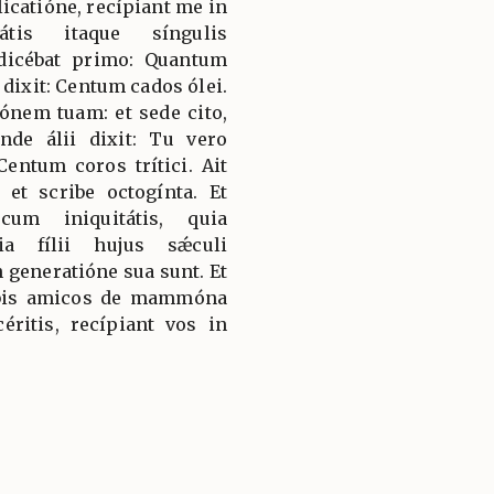
licatióne, recípiant me in
tis itaque síngulis
 dicébat primo: Quantum
dixit: Centum cados ólei.
iónem tuam: et sede cito,
nde álii dixit: Tu vero
entum coros trítici. Ait
, et scribe octogínta. Et
cum iniquitátis, quia
ia fílii hujus sǽculi
n generatióne sua sunt. Et
vobis amicos de mammóna
céritis, recípiant vos in