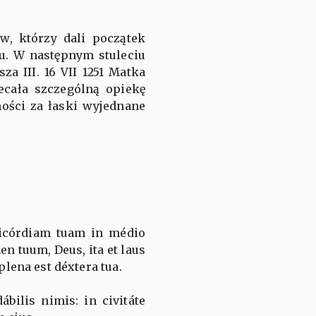
w, którzy dali początek
. W następnym stuleciu
a III. 16 VII 1251 Matka
ecała szczególną opiekę
ości za łaski wyjednane
icórdiam tuam in médio
n tuum, Deus, ita et laus
 plena est déxtera tua.
bilis nimis: in civitáte