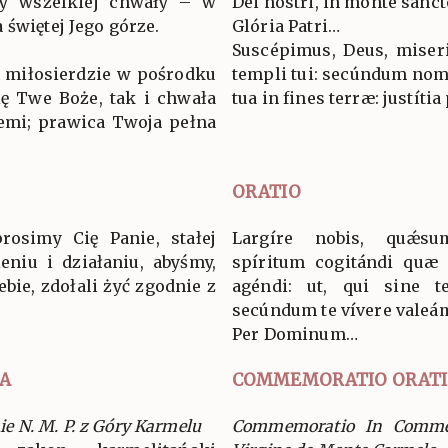
ny wszelkiej chwały – w
Dei nostri, in monte sanct
 świętej Jego górze.
Glória Patri…
Suscépimus, Deus, miser
e miłosierdzie w pośrodku
templi tui: secúndum nome
ię Twe Boże, tak i chwała
tua in fines terræ: justítia
emi; prawica Twoja pełna
ORATIO
rosimy Cię Panie, stałej
Largíre nobis, quǽs
niu i działaniu, abyśmy,
spíritum cogitándi quæ r
ebie, zdołali żyć zgodnie z
agéndi: ut, qui sine 
secúndum te vívere valeá
Per Dominum…
A
COMMEMORATIO ORAT
 N. M. P. z Góry Karmelu
Commemoratio In Comme