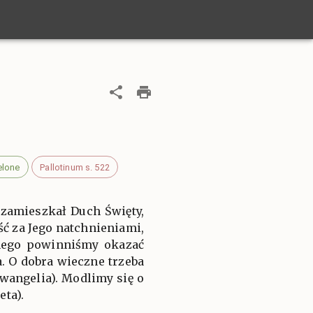
elone
Pallotinum s. 522
zamieszkał Duch Święty,
ść za Jego natchnieniami,
znego powinniśmy okazać
. O dobra wieczne trzeba
ewangelia). Modlimy się o
eta).