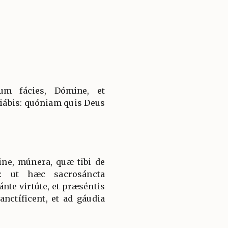
um fácies, Dómine, et
ábis: quóniam quis Deus
ne, múnera, quæ tibi de
s: ut hæc sacrosáncta
nte virtúte, et præséntis
nctíficent, et ad gáudia