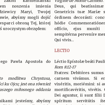
zakon karmelitański
Virgine de Monte Carmelo.
tem noszenia imienia
Deus, qui beatíssim
dziewicy Maryi, Twojej
Genetrícis tuæ Maríæ si
kawie, abyśmy mogli dojść
órdinem decorásti: concé
wsparci obroną Tej, której
hódie Commemoratióne
ś uroczystym obrzędem:
offício, ejus muníti
sempitérna perveníre me
Qui vivis…
LECTIO
ętego Pawła Apostoła do
Léctio Epístolæ beáti Pau
Rom 8:12-17
Fratres: Debitóres sumus
o modlitwa Chrystusa,
carnem vivámus. Si 
ci ku Ojcu; jest ona również
vixéritis, moriémini: si a
aszego miłosnego oddania
mortificavéritis, vivétis
Dei aguntur, ii sunt fílii
żnikami jesteśmy, abyśmy
spíritum servitútis 