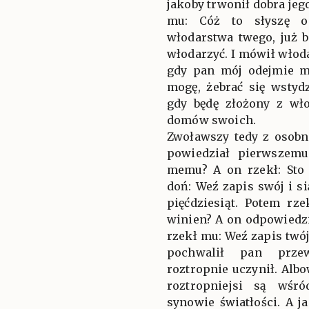
jakoby trwonił dobra jeg
mu: Cóż to słyszę o
włodarstwa twego, już 
włodarzyć. I mówił włoda
gdy pan mój odejmie m
mogę, żebrać się wstyd
gdy będę złożony z wło
domów swoich.
Zwoławszy tedy z osob
powiedział pierwszemu
memu? A on rzekł: Sto 
doń: Weź zapis swój i s
pięćdziesiąt. Potem rze
winien? A on odpowiedzi
rzekł mu: Weź zapis twój
pochwalił pan przew
roztropnie uczynił. Alb
roztropniejsi są wśr
synowie światłości. A 