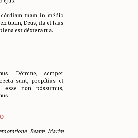
o ejus.
icórdiam tuam in médio
n tuum, Deus, ita et laus
 plena est déxtera tua.
umus, Dómine, semper
ecta sunt, propítius et
te esse non póssumus,
mus.
IO
moratione Beatæ Mariæ