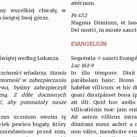
ætérnum.
dny wszelkiej chwały, w
Ps 47:2
 świętej Swej górze.
Magnus Dóminus, et laudá
Dei nostri, in monte sanct
EVANGELIUM
świętej według Łukasza.
Sequéntia ☩ sancti Evang
Luc 16:1-9
czciwości włodarza. Stawia
In illo témpore: Dixit
ezorność w zabezpieczaniu
parábolam hanc: Homo q
ywa, byśmy zabezpieczyli
habébat víllicum: et hic d
czną. Z dóbr doczesnych
quasi dissipásset bona ip
ać, aby pomnażały nasze
ait illi: Quid hoc audi
villicatiónis tuæ: jam en
ezus uczniom swoim tę
Ait autem víllicus intr
wiek pewien bogaty, który
dóminus meus aufert a m
 zniesławiono przed nim,
non váleo, mendicáre erub