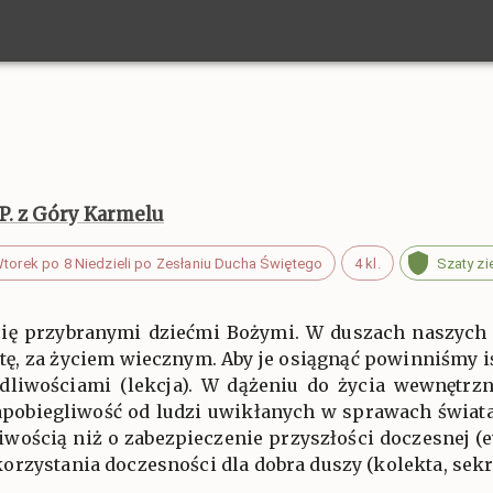
P. z Góry Karmelu
torek po 8 Niedzieli po Zesłaniu Ducha Świętego
4 kl.
Szaty zi
 się przybranymi dziećmi Bożymi. W duszach naszych 
tę, za życiem wiecznym. Aby je osiągnąć powinniśmy i
ądliwościami (lekcja). W dążeniu do życia wewnętr
apobiegliwość od ludzi uwikłanych w sprawach świata
liwością niż o zabezpieczenie przyszłości doczesnej (
rzystania doczesności dla dobra duszy (kolekta, sekr