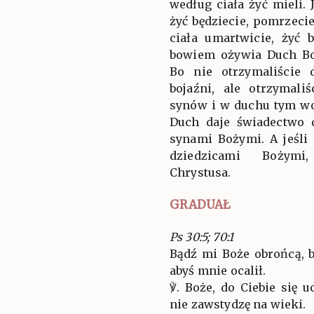
według ciała żyć mieli.
żyć będziecie, pomrzeci
ciała umartwicie, żyć 
bowiem ożywia Duch Bo
Bo nie otrzymaliście
bojaźni, ale otrzymali
synów i w duchu tym wo
Duch daje świadectwo
synami Bożymi. A jeśli 
dziedzicami Bożymi
Chrystusa.
GRADUAŁ
Ps 30:5; 70:1
Bądź mi Boże obrońcą,
abyś mnie ocalił.
℣. Boże, do Ciebie się u
nie zawstydzę na wieki.