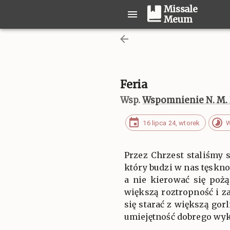
Missale
Meum
Feria
Wsp.
Wspomnienie N. M. 
16 lipca 24, wtorek
W
Przez Chrzest staliśmy
który budzi w nas tęskno
a nie kierować się poż
większą roztropność i z
się starać z większą gor
umiejętność dobrego wyko