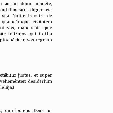
em autem domo manéte,
ud illos sunt: dignus est
sua. Nolíte transíre de
 quamcúmque civitátem
rint vos, manducáte quæ
te infírmos, qui in illa
ropinquávit in vos regnum
ætábitur justus, et super
 veheménter: desidérium
lelúja.)
, omnípotens Deus: ut