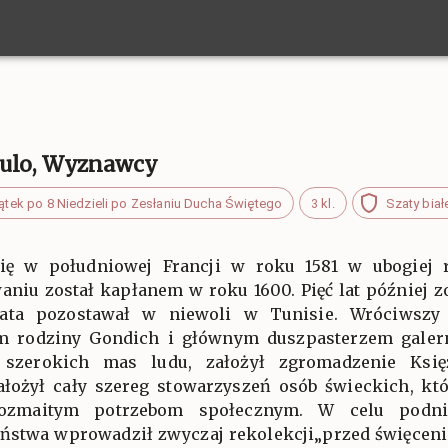
aulo, Wyznawcy
iątek po 8 Niedzieli po Zesłaniu Ducha Świętego
3 kl.
Szaty biał
ię w południowej Francji w roku 1581 w ubogiej r
niu został kapłanem w roku 1600. Pięć lat później z
ata pozostawał w niewoli w Tunisie. Wróciwszy 
m rodziny Gondich i głównym duszpasterzem galer
szerokich mas ludu, założył zgromadzenie Księ
założył cały szereg stowarzyszeń osób świeckich, kt
 rozmaitym potrzebom społecznym. W celu podni
stwa wprowadził zwyczaj rekolekcji„przed święcenia