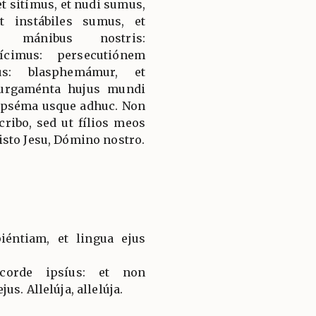
t sitímus, et nudi sumus,
t instábiles sumus, et
s mánibus nostris:
ícimus: persecutiónem
us: blasphemámur, et
urgaménta hujus mundi
ipséma usque adhuc. Non
ribo, sed ut fílios meos
sto Jesu, Dómino nostro.
iéntiam, et lingua ejus
corde ipsíus: et non
s. Allelúja, allelúja.