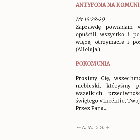
ANTYFONA NA KOMUNI
Mt 19:28-29
Zaprawdę powiadam w
opuścili wszystko i po
więcej otrzymacie i po
(Alleluja.)
POKOMUNIA
Prosimy Cię, wszechm
niebieski, któryśmy p
wszelkich przeciwnoś
świętego Vincéntio, Two
Przez Pana…
☩ A. M. D. G. ☩