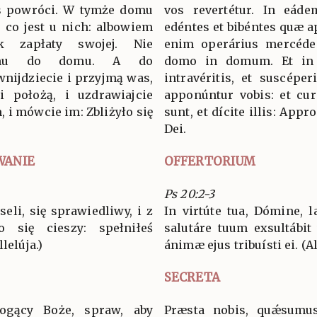
was powróci. W tymże domu
vos revertétur. In eád
c, co jest u nich: albowiem
edéntes et bibéntes quæ ap
k zapłaty swojej. Nie
enim operárius mercéde 
omu do domu. A do
domo in domum. Et in
nijdziecie i przyjmą was,
intravéritis, et suscépe
i położą, i uzdrawiajcie
apponúntur vobis: et curá
, i mówcie im: Zbliżyło się
sunt, et dícite illis: App
.
Dei.
WANIE
OFFERTORIUM
Ps 20:2-3
seli, się sprawiedliwy, i z
In virtúte tua, Dómine, l
 się cieszy: spełniłeś
salutáre tuum exsultábit
lelúja.)
ánimæ ejus tribuísti ei. (Al
SECRETA
ogący Boże, spraw, aby
Præsta nobis, quǽsumus