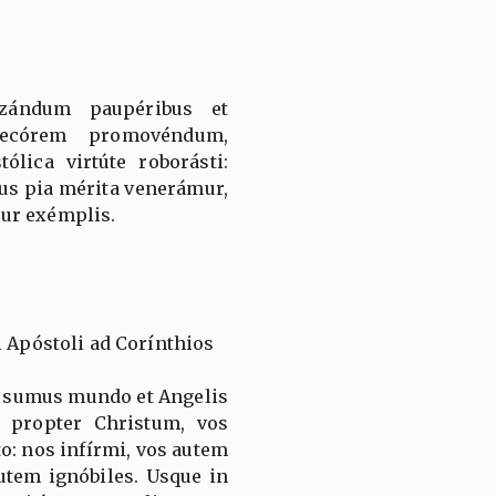
izándum paupéribus et
 decórem promovéndum,
lica virtúte roborásti:
us pia mérita venerámur,
ur exémplis.
i Apóstoli ad Corínthios
i sumus mundo et Angelis
i propter Christum, vos
o: nos infírmi, vos autem
autem ignóbiles. Usque in