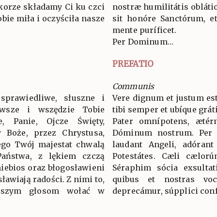
okorze składamy Ci ku czci
nostræ humilitátis oblátio
bie miła i oczyściła nasze
sit honóre Sanctórum, et
mente puríficet.
Per Dominum…
PREFATIO
Communis
sprawiedliwe, słuszne i
Vere dignum et justum est
wsze i wszędzie Tobie
tibi semper et ubíque grát
ie, Panie, Ojcze Święty,
Pater omnípotens, ætér
 Boże, przez Chrystusa,
Dóminum nostrum. Per
ego Twój majestat chwalą
laudant Angeli, adórant
 Państwa, z lękiem czczą
Potestátes. Cæli cælorú
niebios oraz błogosławieni
Séraphim sócia exsultat
ławiają radości. Z nimi to,
quibus et nostras voc
aszym głosom wołać w
deprecámur, súpplici conf