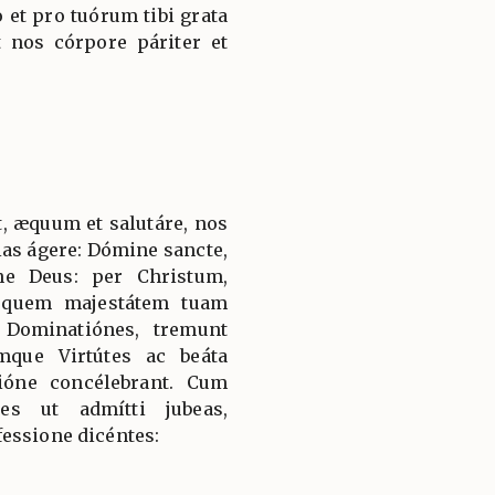
 et pro tuórum tibi grata
 nos córpore páriter et
, æquum et salutáre, nos
ias ágere: Dómine sancte,
ne Deus: per Christum,
 quem majestátem tuam
 Dominatiónes, tremunt
mque Virtútes ac beáta
ióne concélebrant. Cum
es ut admítti jubeas,
essione dicéntes: