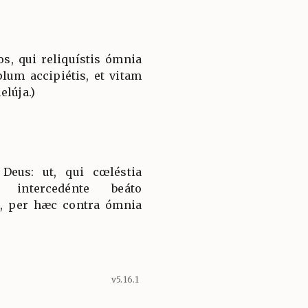
s, qui reliquístis ómnia
plum accipiétis, et vitam
elúja.)
eus: ut, qui cœléstia
, intercedénte beáto
o, per hæc contra ómnia
v5.16.1