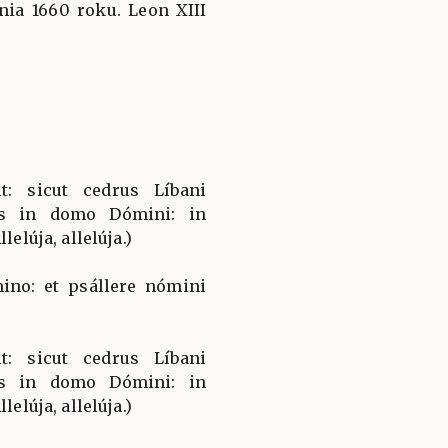
ia 1660 roku. Leon XIII
t: sicut cedrus Líbani
tus in domo Dómini: in
lelúja, allelúja.)
ino: et psállere nómini
t: sicut cedrus Líbani
tus in domo Dómini: in
lelúja, allelúja.)