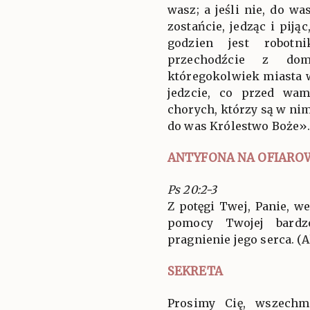
wasz; a jeśli nie, do 
zostańcie, jedząc i piją
godzien jest robotni
przechodźcie z d
któregokolwiek miasta w
jedzcie, co przed wam
chorych, którzy są w nim
do was Królestwo Boże»
ANTYFONA NA OFIARO
Ps 20:2-3
Z potęgi Twej, Panie, we
pomocy Twojej bardzo
pragnienie jego serca. (Al
SEKRETA
Prosimy Cię, wszechm