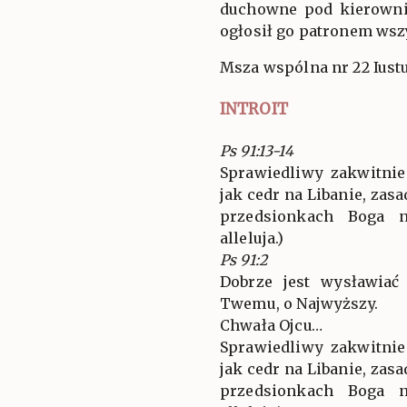
duchowne pod kierownic
ogłosił go patronem wszy
Msza wspólna nr 22 Iustu
INTROIT
Ps 91:13-14
Sprawiedliwy zakwitnie
jak cedr na Libanie, za
przedsionkach Boga na
alleluja.)
Ps 91:2
Dobrze jest wysławiać
Twemu, o Najwyższy.
Chwała Ojcu…
Sprawiedliwy zakwitnie
jak cedr na Libanie, za
przedsionkach Boga na