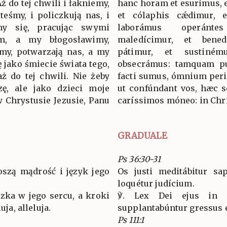
ż do tej chwili i łakniemy,
hanc horam et esurímus, e
teśmy, i policzkują nas, i
et cólaphis cǽdimur, e
my się, pracując swymi
laborámus operánte
m, a my błogosławimy,
maledícimur, et bened
imy, potwarzają nas, a my
pátimur, et sustiném
ę jako śmiecie świata tego,
obsecrámus: tamquam p
ż do tej chwili. Nie żeby
facti sumus, ómnium per
zę, ale jako dzieci moje
ut confúndant vos, hæc sc
 Chrystusie Jezusie, Panu
caríssimos móneo: in Chri
GRADUALE
Ps 36:30-31
oszą mądrość i język jego
Os justi meditábitur sap
loquétur judícium.
zka w jego sercu, a kroki
℣. Lex Dei ejus in 
uja, alleluja.
supplantabúntur gressus eju
Ps 111:1