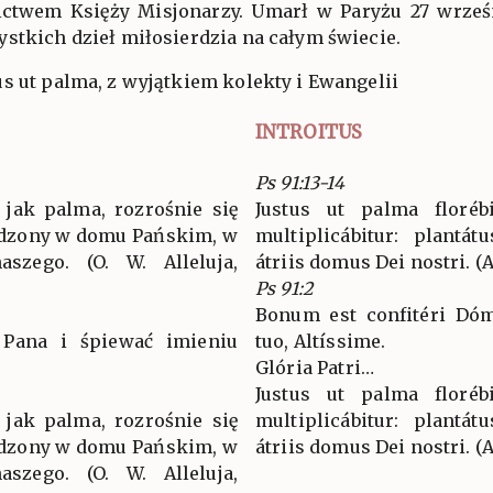
twem Księży Misjonarzy. Umarł w Paryżu 27 wrześn
stkich dzieł miłosierdzia na całym świecie.
s ut palma, z wyjątkiem kolekty i Ewangelii
INTROITUS
Ps 91:13-14
 jak palma, rozrośnie się
Justus ut palma florébi
sadzony w domu Pańskim, w
multiplicábitur: plantá
szego. (O. W. Alleluja,
átriis domus Dei nostri. (Al
Ps 91:2
Bonum est confitéri Dóm
 Pana i śpiewać imieniu
tuo, Altíssime.
Glória Patri…
Justus ut palma florébi
 jak palma, rozrośnie się
multiplicábitur: plantá
sadzony w domu Pańskim, w
átriis domus Dei nostri. (Al
szego. (O. W. Alleluja,