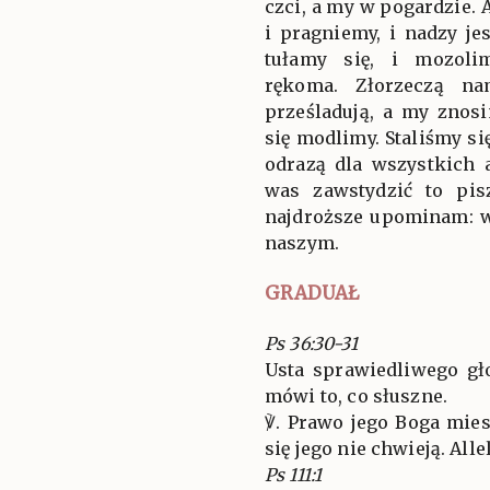
czci, a my w pogardzie. A
i pragniemy, i nadzy jes
tułamy się, i mozoli
rękoma. Złorzeczą na
prześladują, a my znos
się modlimy. Staliśmy si
odrazą dla wszystkich a
was zawstydzić to pis
najdroższe upominam: w
naszym.
GRADUAŁ
Ps 36:30-31
Usta sprawiedliwego gł
mówi to, co słuszne.
℣. Prawo jego Boga mies
się jego nie chwieją. Allel
Ps 111:1