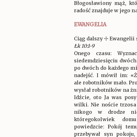
Błogosławiony mąż, któ
radość znajduje w jego na
EWANGELIA
Ciąg dalszy ☩ Ewangelii 
Łk 10:1-9
Onego czasu: Wyznac
siedemdziesięciu dwóch 
po dwóch do każdego mia
nadejść. I mówił im: «
ale robotników mało. Pro
wysłał robotników na żn
Idźcie, oto Ja was pos
wilki. Nie noście trzosa
nikogo w drodze nie
któregokolwiek domu
powiedzcie: Pokój tem
przebywał syn pokoju