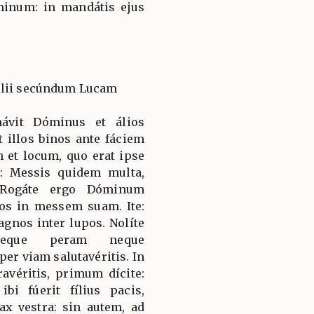
minum: in mandátis ejus
élii secúndum Lucam
návit Dóminus et álios
t illos binos ante fáciem
et locum, quo erat ipse
is: Messis quidem multa,
. Rogáte ergo Dóminum
ios in messem suam. Ite:
agnos inter lupos. Nolíte
neque peram neque
er viam salutavéritis. In
éritis, primum dícite:
bi fúerit fílius pacis,
ax vestra: sin autem, ad