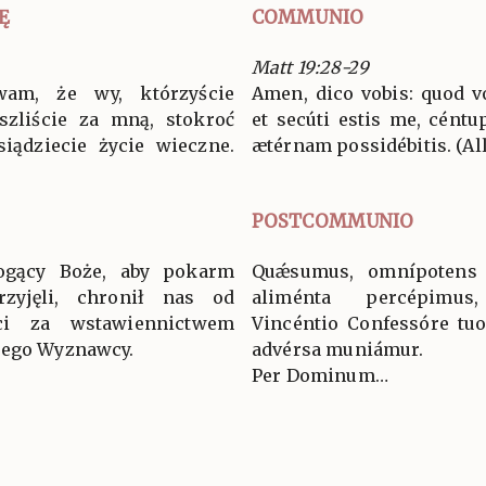
Ę
COMMUNIO
Matt 19:28-29
am, że wy, którzyście
Amen, dico vobis: quod vo
szliście za mną, stokroć
et secúti estis me, céntu
siądziecie życie wieczne.
ætérnam possidébitis. (All
POSTCOMMUNIO
ogący Boże, aby pokarm
Quǽsumus, omnípotens D
rzyjęli, chronił nas od
aliménta percépimus
ci za wstawiennictwem
Vincéntio Confessóre tu
jego Wyznawcy.
advérsa muniámur.
Per Dominum…