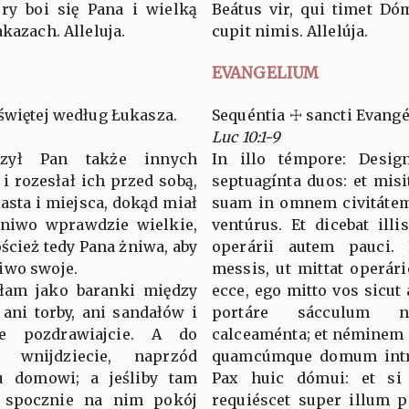
ry boi się Pana i wielką
Beátus vir, qui timet Dó
kazach. Alleluja.
cupit nimis. Allelúja.
EVANGELIUM
świętej według Łukasza.
Sequéntia ☩ sancti Evang
Luc 10:1-9
zył Pan także innych
In illo témpore: Desig
i rozesłał ich przed sobą,
septuagínta duos: et misi
sta i miejsca, dokąd miał
suam in omnem civitátem 
Żniwo wprawdzie wielkie,
ventúrus. Et dicebat ill
ścież tedy Pana żniwa, aby
operárii autem pauci
iwo swoje.
messis, ut mittat operár
yłam jako baranki między
ecce, ego mitto vos sicut 
 ani torby, ani sandałów i
portáre sácculum 
 pozdrawiajcie. A do
calceaménta; et néminem p
 wnijdziecie, naprzód
quamcúmque domum intrav
u domowi; a jeśliby tam
Pax huic dómui: et si i
, spocznie na nim pokój
requiéscet super illum p