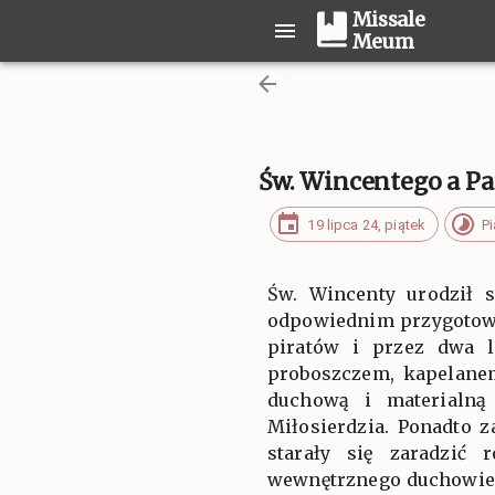
Missale
Meum
Św. Wincentego a P
19 lipca 24, piątek
P
Św. Wincenty urodził s
odpowiednim przygotowa
piratów i przez dwa l
proboszczem, kapelane
duchową i materialną 
Miłosierdzia. Ponadto 
starały się zaradzić
wewnętrznego duchowień