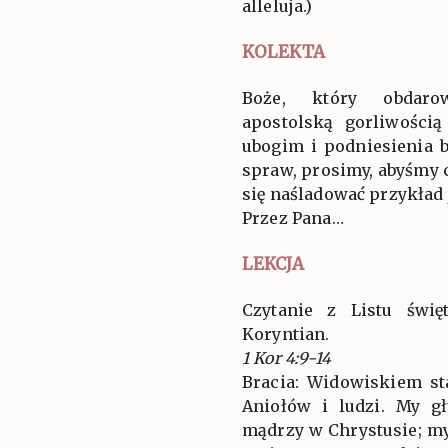
alleluja.)
KOLEKTA
Boże, który obdaro
apostolską gorliwością
ubogim i podniesienia 
spraw, prosimy, abyśmy c
się naśladować przykład 
Przez Pana…
LEKCJA
Czytanie z Listu świ
Koryntian.
1 Kor 4:9-14
Bracia: Widowiskiem sta
Aniołów i ludzi. My g
mądrzy w Chrystusie; my