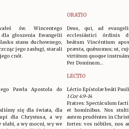
ORATIO
wałeś św. Wincentego
Deus, qui, ad evangel
 dla głoszenia Ewangelii
ecclesiástici órdinis
blasku stanu duchownego,
beátum Vincéntium apostó
zcząc jego zasługi, starali
præsta, quǽsumus; ut, cuj
jego cnót.
virtútum quoque instruám
Per Dominum…
LECTIO
ętego Pawła Apostoła do
Léctio Epístolæ beáti Paul
1 Cor 4:9-14
Fratres: Spectáculum fact
liśmy się dla świata, dla
et homínibus. Nos stult
łupi dla Chrystusa, a wy
autem prudéntes in Christ
 słabi, a wy mocni, wy we
fortes: vos nóbiles, nos 