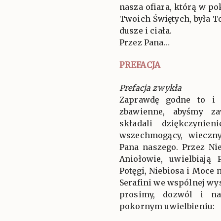
nasza ofiara, którą w p
Twoich Świętych, była To
dusze i ciała.
Przez Pana…
PREFACJA
Prefacja zwykła
Zaprawdę godne to i 
zbawienne, abyśmy za
składali dziękczynien
wszechmogący, wieczny
Pana naszego. Przez Ni
Aniołowie, uwielbiają
Potęgi, Niebiosa i Moce 
Serafini we wspólnej wys
prosimy, dozwól i n
pokornym uwielbieniu: