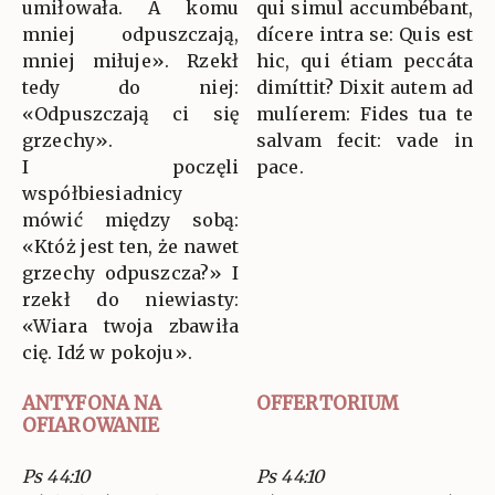
umiłowała. A komu
qui simul accumbébant,
mniej odpuszczają,
dícere intra se: Quis est
mniej miłuje». Rzekł
hic, qui étiam peccáta
tedy do niej:
dimíttit? Dixit autem ad
«Odpuszczają ci się
mulíerem: Fides tua te
grzechy».
salvam fecit: vade in
I poczęli
pace.
współbiesiadnicy
mówić między sobą:
«Któż jest ten, że nawet
grzechy odpuszcza?» I
rzekł do niewiasty:
«Wiara twoja zbawiła
cię. Idź w pokoju».
ANTYFONA NA
OFFERTORIUM
OFIAROWANIE
Ps 44:10
Ps 44:10