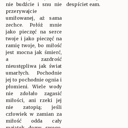
nie budźcie i snu nie
despíciet eam.
przerywajcie
umiłowanej, aż sama
zechce. Połóż mnie
jako pieczęć na serce
twoje i jako pieczęć na
ramię twoje, bo miłość
jest mocna jak śmierć,
a zazdrość
nieustępliwa jak świat
umarłych. Pochodnie
jej to pochodnie ognia i
płomieni. Wiele wody
nie zdołało zagasić
miłości, ani rzeki jej
nie zatopią; jeśli
człowiek w zamian za
miłość odda cały
majątek domu swego,