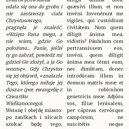
udała się ona do grobu i
quæsívi illum, et non
nie zastawszy ciała
invéni. Invenérunt me
Chrystusowego,
vígiles, qui custódiunt
pragnęła je znaleźć.
civitátem. Num quem
«Wzięto Pana mego, a
díligit ánima mea,
nie wiem, gdzie Go
vidístis? Páululum cum
położono… Panie, jeśliś
pertransíssem eos,
ty go zabrał, powiedz mi
invéni, quem díligit
gdzieś Go złożył, a ja Go
ánima mea: ténui eum,
wezmę». Gdy Chrystus
nec dimíttam, donec
się jej objawił, «znalazła
introdúcam illum in
Tego, którego miłuje jej
domum matris meæ et
dusza» (por. ewangelię z
in cubículum
Czwartku
genetrícis meæ. Adjúro
Wielkanocnego).
vos, fíliæ Jerúsalem,
Wstanę i obejdę miasto:
per cápreas cervósque
po zaułkach i ulicach
campórum, ne
szukać będę tego,
suscitétis neque