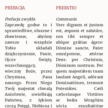
PREFACJA
PREFATIO
Prefacja zwykła
Communis
Zaprawdę godne to i
Vere dignum et justum
sprawiedliwe, słuszne i
est, æquum et salutáre,
zbawienne, abyśmy
nos tibi semper et
zawsze i wszędzie
ubíque grátias ágere:
Tobie składali
Dómine sancte, Pater
dziękczynienie, Panie,
omnípotens, ætérne
Ojcze Święty,
Deus: per Christum,
wszechmogący,
Dóminum nostrum. Per
wieczny Boże, przez
quem majestátem tuam
Chrystusa, Pana
laudant Angeli, adórant
naszego. Przez Niego
Dominatiónes, tremunt
Twój majestat chwalą
Potestátes. Cæli
Aniołowie, uwielbiają
cælorúmque Virtútes
Państwa, z lękiem
ac beáta Séraphim
czczą Potęgi, Niebiosa i
sócia exsultatióne