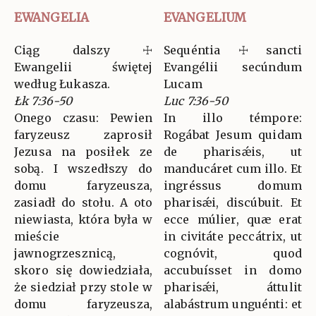
EWANGELIA
EVANGELIUM
Ciąg dalszy ☩
Sequéntia ☩ sancti
Ewangelii świętej
Evangélii secúndum
według Łukasza.
Lucam
Łk 7:36-50
Luc 7:36-50
Onego czasu: Pewien
In illo témpore:
faryzeusz zaprosił
Rogábat Jesum quidam
Jezusa na posiłek ze
de pharisǽis, ut
sobą. I wszedłszy do
manducáret cum illo. Et
domu faryzeusza,
ingréssus domum
zasiadł do stołu. A oto
pharisǽi, discúbuit. Et
niewiasta, która była w
ecce múlier, quæ erat
mieście
in civitáte peccátrix, ut
jawnogrzesznicą,
cognóvit, quod
skoro się dowiedziała,
accubuísset in domo
że siedział przy stole w
pharisǽi, áttulit
domu faryzeusza,
alabástrum unguénti: et