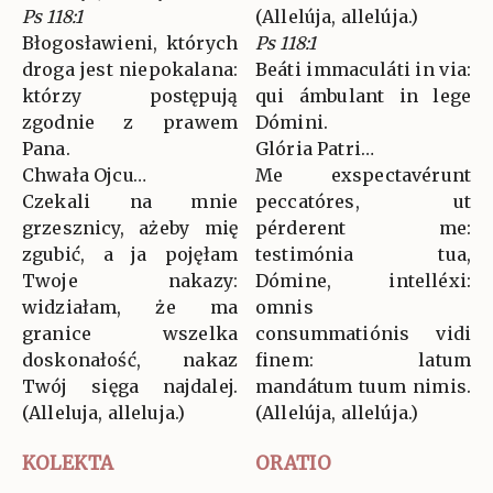
Ps 118:1
(Allelúja, allelúja.)
Błogosławieni, których
Ps 118:1
droga jest niepokalana:
Beáti immaculáti in via:
którzy postępują
qui ámbulant in lege
zgodnie z prawem
Dómini.
Pana.
Glória Patri…
Chwała Ojcu…
Me exspectavérunt
Czekali na mnie
peccatóres, ut
grzesznicy, ażeby mię
pérderent me:
zgubić, a ja pojęłam
testimónia tua,
Twoje nakazy:
Dómine, intelléxi:
widziałam, że ma
omnis
granice wszelka
consummatiónis vidi
doskonałość, nakaz
finem: latum
Twój sięga najdalej.
mandátum tuum nimis.
(Alleluja, alleluja.)
(Allelúja, allelúja.)
KOLEKTA
ORATIO