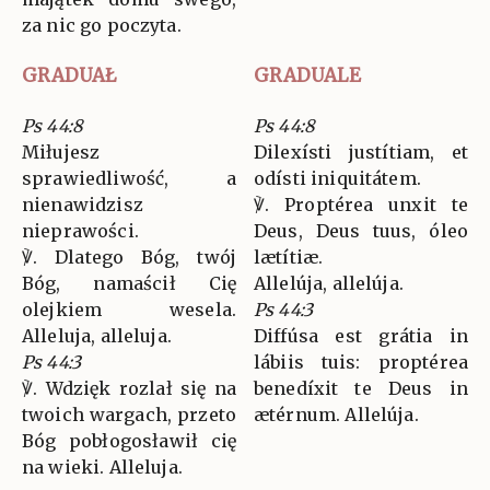
za nic go poczyta.
GRADUAŁ
GRADUALE
Ps 44:8
Ps 44:8
Miłujesz
Dilexísti justítiam, et
sprawiedliwość, a
odísti iniquitátem.
nienawidzisz
℣. Proptérea unxit te
nieprawości.
Deus, Deus tuus, óleo
℣. Dlatego Bóg, twój
lætítiæ.
Bóg, namaścił Cię
Allelúja, allelúja.
olejkiem wesela.
Ps 44:3
Alleluja, alleluja.
Diffúsa est grátia in
Ps 44:3
lábiis tuis: proptérea
℣. Wdzięk rozlał się na
benedíxit te Deus in
twoich wargach, przeto
ætérnum. Allelúja.
Bóg pobłogosławił cię
na wieki. Alleluja.