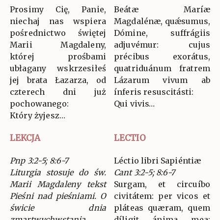
Prosimy Cię, Panie,
Beátæ Maríæ
niechaj nas wspiera
Magdalénæ, quǽsumus,
pośrednictwo świętej
Dómine, suffrágiis
Marii Magdaleny,
adjuvémur: cujus
której prośbami
précibus exorátus,
ubłagany wskrzesiłeś
quatriduánum fratrem
jej brata Łazarza, od
Lázarum vivum ab
czterech dni już
ínferis resuscitásti:
pochowanego:
Qui vivis…
Który żyjesz…
LEKCJA
LECTIO
Pnp 3:2-5; 8:6-7
Léctio libri Sapiéntiæ
Liturgia stosuje do św.
Cant 3:2-5; 8:6-7
Marii Magdaleny tekst
Surgam, et circuíbo
Pieśni nad pieśniami. O
civitátem: per vicos et
świcie dnia
pláteas quæram, quem
zmartwychwstania
díligit ánima mea: