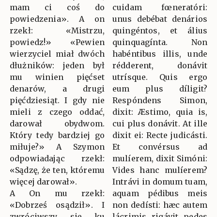
mam ci coś do
cuidam fœneratóri:
powiedzenia». A on
unus debébat denários
rzekł: «Mistrzu,
quingéntos, et álius
powiedz!» «Pewien
quinquagínta. Non
wierzyciel miał dwóch
habéntibus illis, unde
dłużników: jeden był
rédderent, donávit
mu winien pięćset
utrísque. Quis ergo
denarów, a drugi
eum plus díligit?
pięćdziesiąt. I gdy nie
Respóndens Simon,
mieli z czego oddać,
dixit: Æstimo, quia is,
darował obydwom.
cui plus donávit. At ille
Który tedy bardziej go
dixit ei: Recte judicásti.
miłuje?» A Szymon
Et convérsus ad
odpowiadając rzekł:
mulíerem, dixit Simóni:
«Sądzę, że ten, któremu
Vides hanc mulíerem?
więcej darował».
Intrávi in domum tuam,
A On mu rzekł:
aquam pédibus meis
«Dobrześ osądził». I
non dedísti: hæc autem
zwróciwszy się ku
lácrimis rigávit pedes