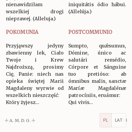
nienawidziłam
iniquitátis ódio hábui.
wszelkiej drogi
(Allelúja.)
nieprawej. (Alleluja.)
POKOMUNIA
POSTCOMMUNIO
Przyjąwszy jedyny
Sumpto, quǽsumus,
zbawienny lek, Ciało
Dómine, único ac
Twoje i Krew
salutári remédio,
Najdroższą, prosimy
Córpore et Sánguine
Cię, Panie: niech nas
tuo pretióso: ab
opieka świętej Marii
ómnibus malis, sanctæ
Magdaleny wyrwie od
Maríæ Magdalénæ
wszelkich nieszczęść:
patrocíniis, eruámur:
Który żyjesz…
Qui vivis…
PL
LAT
☩ A. M. D. G. ☩
v5.16.1