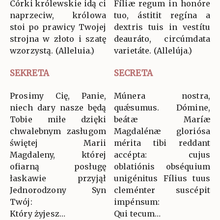
Córki królewskie idą ci
Fíliæ regum in honóre
naprzeciw, królowa
tuo, ástitit regína a
stoi po prawicy Twojej
dextris tuis in vestítu
strojna w złoto i szatę
deauráto, circúmdata
wzorzystą. (Alleluia.)
varietáte. (Allelúja.)
SEKRETA
SECRETA
Prosimy Cię, Panie,
Múnera nostra,
niech dary nasze będą
quǽsumus. Dómine,
Tobie miłe dzięki
beátæ Maríæ
chwalebnym zasługom
Magdalénæ gloriósa
świętej Marii
mérita tibi reddant
Magdaleny, której
accépta: cujus
ofiarną posługę
oblatiónis obséquium
łaskawie przyjął
unigénitus Fílius tuus
Jednorodzony Syn
cleménter suscépit
Twój:
impénsum:
Który żyjesz…
Qui tecum…