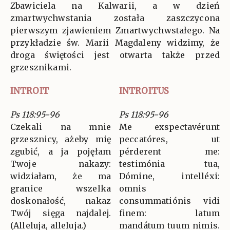
Zbawiciela na Kalwarii, a w dzień
zmartwychwstania została zaszczycona
pierwszym zjawieniem Zmartwychwstałego. Na
przykładzie św. Marii Magdaleny widzimy, że
droga świętości jest otwarta także przed
grzesznikami.
INTROIT
INTROITUS
Ps 118:95-96
Ps 118:95-96
Czekali na mnie
Me exspectavérunt
grzesznicy, ażeby mię
peccatóres, ut
zgubić, a ja pojęłam
pérderent me:
Twoje nakazy:
testimónia tua,
widziałam, że ma
Dómine, intelléxi:
granice wszelka
omnis
doskonałość, nakaz
consummatiónis vidi
Twój sięga najdalej.
finem: latum
(Alleluja, alleluja.)
mandátum tuum nimis.