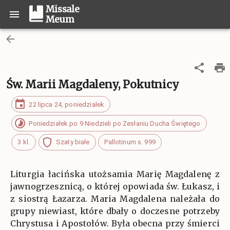
Missale
Meum
Św. Marii Magdaleny, Pokutnicy
22 lipca 24, poniedziałek
Poniedziałek po 9 Niedzieli po Zesłaniu Ducha Świętego
3 kl.
Szaty białe
Pallotinum s. 999
Liturgia łacińska utożsamia Marię Magdalenę z
jawnogrzesznicą, o której opowiada św. Łukasz, i
z siostrą Łazarza. Maria Magdalena należała do
grupy niewiast, które dbały o doczesne potrzeby
Chrystusa i Apostołów. Była obecna przy śmierci