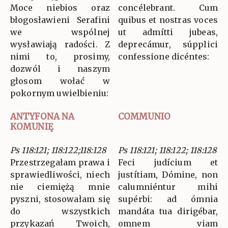
Moce niebios oraz
concélebrant. Cum
błogosławieni Serafini
quibus et nostras voces
we wspólnej
ut admítti jubeas,
wysławiają radości. Z
deprecámur, súpplici
nimi to, prosimy,
confessione dicéntes:
dozwól i naszym
głosom wołać w
pokornym uwielbieniu:
ANTYFONA NA
COMMUNIO
KOMUNIĘ
Ps 118:121; 118:122;118:128
Ps 118:121; 118:122; 118:128
Przestrzegałam prawa i
Feci judícium et
sprawiedliwości, niech
justítiam, Dómine, non
nie ciemiężą mnie
calumniéntur mihi
pyszni, stosowałam się
supérbi: ad ómnia
do wszystkich
mandáta tua dirigébar,
przykazań Twoich,
omnem viam