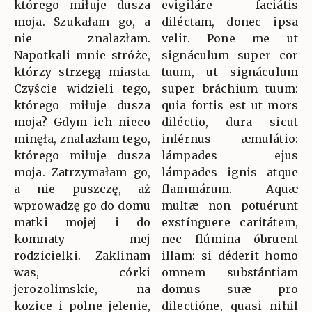
którego miłuje dusza
evigiláre faciátis
moja. Szukałam go, a
diléctam, donec ipsa
nie znalazłam.
velit. Pone me ut
Napotkali mnie stróże,
signáculum super cor
którzy strzegą miasta.
tuum, ut signáculum
Czyście widzieli tego,
super bráchium tuum:
którego miłuje dusza
quia fortis est ut mors
moja? Gdym ich nieco
diléctio, dura sicut
minęła, znalazłam tego,
inférnus æmulátio:
którego miłuje dusza
lámpades ejus
moja. Zatrzymałam go,
lámpades ignis atque
a nie puszczę, aż
flammárum. Aquæ
wprowadzę go do domu
multæ non potuérunt
matki mojej i do
exstínguere caritátem,
komnaty mej
nec flúmina óbruent
rodzicielki. Zaklinam
illam: si déderit homo
was, córki
omnem substántiam
jerozolimskie, na
domus suæ pro
kozice i polne jelenie,
dilectióne, quasi nihil