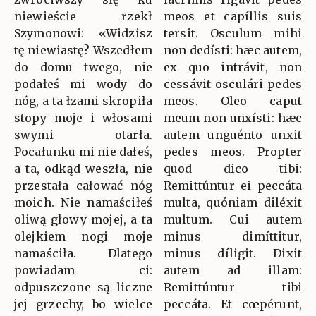
niewieście rzekł
meos et capíllis suis
Szymonowi: «Widzisz
tersit. Osculum mihi
tę niewiastę? Wszedłem
non dedísti: hæc autem,
do domu twego, nie
ex quo intrávit, non
podałeś mi wody do
cessávit osculári pedes
nóg, a ta łzami skropiła
meos. Oleo caput
stopy moje i włosami
meum non unxísti: hæc
swymi otarła.
autem unguénto unxit
Pocałunku mi nie dałeś,
pedes meos. Propter
a ta, odkąd weszła, nie
quod dico tibi:
przestała całować nóg
Remittúntur ei peccáta
moich. Nie namaściłeś
multa, quóniam diléxit
oliwą głowy mojej, a ta
multum. Cui autem
olejkiem nogi moje
minus dimíttitur,
namaściła. Dlatego
minus díligit. Dixit
powiadam ci:
autem ad illam:
odpuszczone są liczne
Remittúntur tibi
jej grzechy, bo wielce
peccáta. Et cœpérunt,