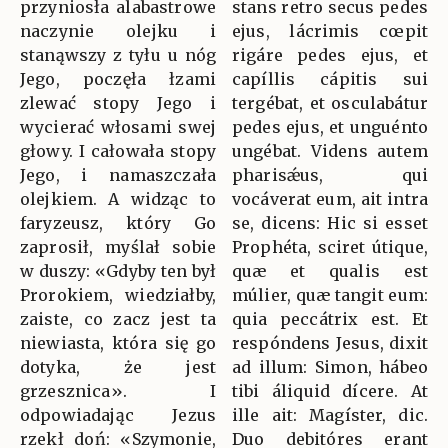
przyniosła alabastrowe
stans retro secus pedes
naczynie olejku i
ejus, lácrimis cœpit
stanąwszy z tyłu u nóg
rigáre pedes ejus, et
Jego, poczęła łzami
capíllis cápitis sui
zlewać stopy Jego i
tergébat, et osculabátur
wycierać włosami swej
pedes ejus, et unguénto
głowy. I całowała stopy
ungébat. Videns autem
Jego, i namaszczała
pharisǽus, qui
olejkiem. A widząc to
vocáverat eum, ait intra
faryzeusz, który Go
se, dicens: Hic si esset
zaprosił, myślał sobie
Prophéta, sciret útique,
w duszy: «Gdyby ten był
quæ et qualis est
Prorokiem, wiedziałby,
múlier, quæ tangit eum:
zaiste, co zacz jest ta
quia peccátrix est. Et
niewiasta, która się go
respóndens Jesus, dixit
dotyka, że jest
ad illum: Simon, hábeo
grzesznica». I
tibi áliquid dícere. At
odpowiadając Jezus
ille ait: Magíster, dic.
rzekł doń: «Szymonie,
Duo debitóres erant