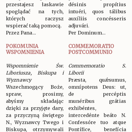
przestajesz łaskawie
désinis propítius
spoglądać na tych,
intuéri, quos tálibus
których raczysz
auxíliis concésseris
wspierać taką pomocą.
adjuvári.
Przez Pana…
Per Dominum…
POKOMUNIA
COMMEMORATIO
WSPOMNIENIA
POSTCOMMUNIO
Wspomnienie Św.
Commemoratio S.
Liboriusza, Biskupa i
Liborii
Wyznawcy
Præsta, quǽsumus,
Wszechmogący Boże,
omnípotens Deus: ut,
spraw, prosimy,
de percéptis
abyśmy składając
munéribus grátias
dzięki za przyjęte dary,
exhibéntes,
za przyczyną świętego
intercedénte beáto N.
N., Wyznawcy Twego i
Confessóre tuo atque
Biskupa, otrzymywali
Pontífice, benefícia