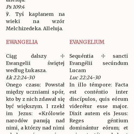
Ps 109:4
℣. Tyś kapłanem na
wieki na wzór
Melchizedeka. Alleluja.
EWANGELIA
EVANGELIUM
Ciąg dalszy ☩
Sequéntia ☩ sancti
Ewangelii świętej
Evangélii secúndum
według Łukasza.
Lucam
Łk 22:24-30
Luc 22:24-30
Onego czasu: Powstał
In illo témpore: Facta
między uczniami spór,
est conténtio inter
kto by z nich zdawał się
discípulos, quis eórum
być większym. I rzekł
viderétur esse major.
im Jezus: «Królowie
Dixit autem eis Jesus:
narodów panują nad
Reges géntium
nimi, a którzy nad nimi
dominántur eórum; et