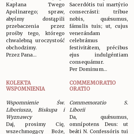
Kapłana Twego
Sacerdótis tui martýrio
Apolinarego; spraw,
consecrásti: tríbue
abyśmy dostąpili
nobis, quǽsumus,
przebaczenia przez
fámulis tuis; ut, cujus
prośby tego, którego
venerándam
chwalebną uroczystość
celebrámus
obchodzimy.
festivitátem, précibus
Przez Pana…
ejus indulgéntiam
consequámur.
Per Dominum…
KOLEKTA
COMMEMORATIO
WSPOMNIENIA
ORATIO
Wspomnienie Św.
Commemoratio S.
Liboriusza, Biskupa i
Liborii
Wyznawcy
Da, quǽsumus,
Daj, prosimy Cię,
omnípotens Deus: ut
wszechmogący Boże,
beáti N. Confessóris tui