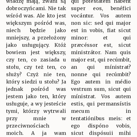
władzę mają, zwani są
qui potestátem habent
dobroczyńcami. Nie tak
super eos, benéfici
wśród was. Ale kto jest
vocántur. Vos autem
większym pośród was,
non sic: sed qui major
niech będzie jako
est in vobis, fiat sicut
mniejszy, a przełożony
minor: et qui
jako usługujący. Któż
præcéssor est, sicut
bowiem jest większy,
ministrátor. Nam quis
czy ten, co zasiada u
major est, qui recúmbit,
stołu, czy też ten, co
an qui mínistrat?
służy? Czyż nie ten,
nonne qui recúmbit?
który siedzi u stołu? Ja
Ego autem in médio
jednak pośród was
vestrum sum, sicut qui
jestem jako ten, który
mínistrat. Vos autem
usługuje, a wy jesteście
estis, qui permansístis
tymi, którzy wytrwali
mecum in
przy mnie w
tentatiónibus meis: et
przeciwnościach
ego dispóno vobis,
moich. A ja wam
sicut dispósuii mihi