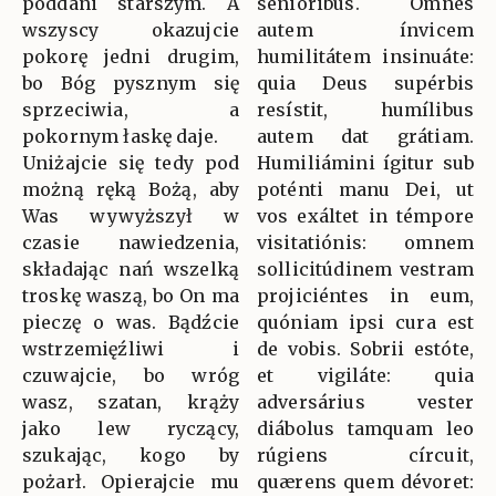
poddani starszym. A
senióribus. Omnes
wszyscy okazujcie
autem ínvicem
pokorę jedni drugim,
humilitátem insinuáte:
bo Bóg pysznym się
quia Deus supérbis
sprzeciwia, a
resístit, humílibus
pokornym łaskę daje.
autem dat grátiam.
Uniżajcie się tedy pod
Humiliámini ígitur sub
możną ręką Bożą, aby
poténti manu Dei, ut
Was wywyższył w
vos exáltet in témpore
czasie nawiedzenia,
visitatiónis: omnem
składając nań wszelką
sollicitúdinem vestram
troskę waszą, bo On ma
projiciéntes in eum,
pieczę o was. Bądźcie
quóniam ipsi cura est
wstrzemięźliwi i
de vobis. Sobrii estóte,
czuwajcie, bo wróg
et vigiláte: quia
wasz, szatan, krąży
adversárius vester
jako lew ryczący,
diábolus tamquam leo
szukając, kogo by
rúgiens círcuit,
pożarł. Opierajcie mu
quærens quem dévoret: