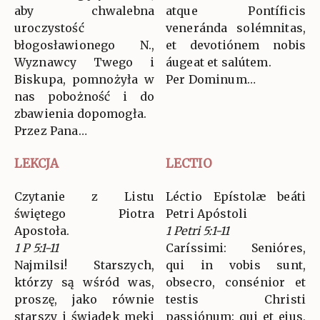
aby chwalebna
atque Pontíficis
uroczystość
veneránda solémnitas,
błogosławionego N.,
et devotiónem nobis
Wyznawcy Twego i
áugeat et salútem.
Biskupa, pomnożyła w
Per Dominum…
nas pobożność i do
zbawienia dopomogła.
Przez Pana…
LEKCJA
LECTIO
Czytanie z Listu
Léctio Epístolæ beáti
świętego Piotra
Petri Apóstoli
Apostoła.
1 Petri 5:1-11
1 P 5:1-11
Caríssimi: Senióres,
Najmilsi! Starszych,
qui in vobis sunt,
którzy są wśród was,
obsecro, consénior et
proszę, jako równie
testis Christi
starszy i świadek męki
passiónum: qui et ejus,