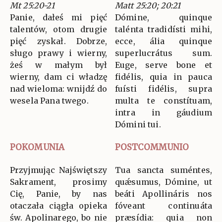
Mt 25:20-21
Matt 25:20; 20:21
Panie, dałeś mi pięć
Dómine, quinque
talentów, otom drugie
talénta tradidísti mihi,
pięć zyskał. Dobrze,
ecce, ália quinque
sługo prawy i wierny,
superlucrátus sum.
żeś w małym był
Euge, serve bone et
wierny, dam ci władzę
fidélis, quia in pauca
nad wieloma: wnijdź do
fuísti fidélis, supra
wesela Pana twego.
multa te constítuam,
intra in gáudium
Dómini tui.
POKOMUNIA
POSTCOMMUNIO
Przyjmując Najświętszy
Tua sancta suméntes,
Sakrament, prosimy
quǽsumus, Dómine, ut
Cię, Panie, by nas
beáti Apollináris nos
otaczała ciągła opieka
fóveant continuáta
św. Apolinarego, bo nie
præsídia: quia non