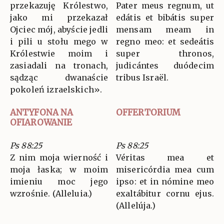
przekazuję Królestwo,
Pater meus regnum, ut
jako mi przekazał
edátis et bibátis super
Ojciec mój, abyście jedli
mensam meam in
i pili u stołu mego w
regno meo: et sedeátis
Królestwie moim i
super thronos,
zasiadali na tronach,
judicántes duódecim
sądząc dwanaście
tribus Israël.
pokoleń izraelskich».
ANTYFONA NA
OFFERTORIUM
OFIAROWANIE
Ps 88:25
Ps 88:25
Z nim moja wierność i
Véritas mea et
moja łaska; w moim
misericórdia mea cum
imieniu moc jego
ipso: et in nómine meo
wzrośnie. (Alleluia.)
exaltábitur cornu ejus.
(Allelúja.)