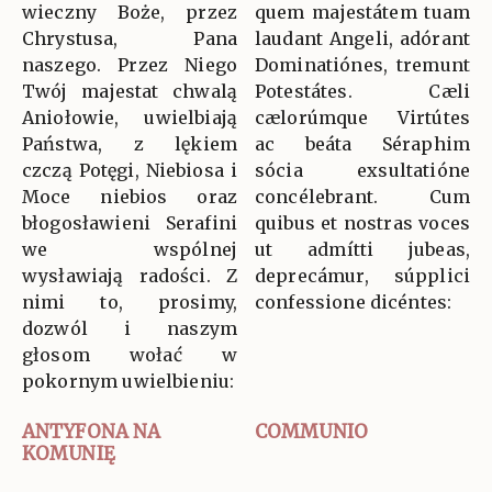
wieczny Boże, przez
quem majestátem tuam
Chrystusa, Pana
laudant Angeli, adórant
naszego. Przez Niego
Dominatiónes, tremunt
Twój majestat chwalą
Potestátes. Cæli
Aniołowie, uwielbiają
cælorúmque Virtútes
Państwa, z lękiem
ac beáta Séraphim
czczą Potęgi, Niebiosa i
sócia exsultatióne
Moce niebios oraz
concélebrant. Cum
błogosławieni Serafini
quibus et nostras voces
we wspólnej
ut admítti jubeas,
wysławiają radości. Z
deprecámur, súpplici
nimi to, prosimy,
confessione dicéntes:
dozwól i naszym
głosom wołać w
pokornym uwielbieniu:
ANTYFONA NA
COMMUNIO
KOMUNIĘ