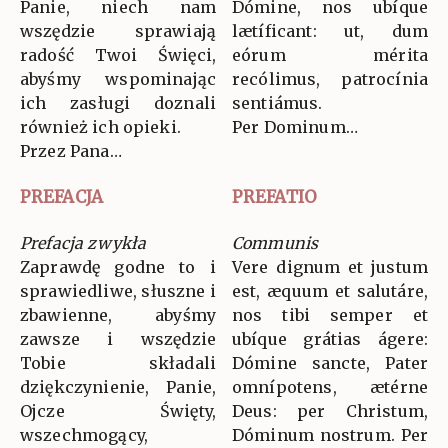
Panie, niech nam
Dómine, nos ubíque
wszędzie sprawiają
lætíficant: ut, dum
radość Twoi Święci,
eórum mérita
abyśmy wspominając
recólimus, patrocínia
ich zasługi doznali
sentiámus.
również ich opieki.
Per Dominum…
Przez Pana…
PREFACJA
PREFATIO
Prefacja zwykła
Communis
Zaprawdę godne to i
Vere dignum et justum
sprawiedliwe, słuszne i
est, æquum et salutáre,
zbawienne, abyśmy
nos tibi semper et
zawsze i wszędzie
ubíque grátias ágere:
Tobie składali
Dómine sancte, Pater
dziękczynienie, Panie,
omnípotens, ætérne
Ojcze Święty,
Deus: per Christum,
wszechmogący,
Dóminum nostrum. Per