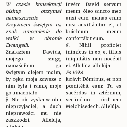
W czasie konsekracji
Invéni David servum
biskup otrzymał
meum, óleo sancto meo
namaszczenie
unxi eum: manus enim
Krzyżmem świętym na
mea auxiliábitur ei, et
znak umocnienia do
bráchium meum
walki w obronie
confortábit eum.
Ewangelii.
℣. Nihil profíciet
Znalazłem Dawida,
inimícus in eo, et fílius
mojego sługę,
iniquitátis non nocébit
namaściłem go
ei. Allelúja, allelúja
świętym olejem moim,
Ps 109:4
by ręka moja zawsze z
Jurávit Dóminus, et non
nim była i ramię moje
pœnitébit eum: Tu es
go umacniało.
sacérdos in ætérnum,
℣. Nic nie zyska w nim
secúndum órdinem
nieprzyjaciel, a duch
Melchísedech. Allelúja.
nieprawości mu nie
zaszkodzi. Alleluja,
alleluja.