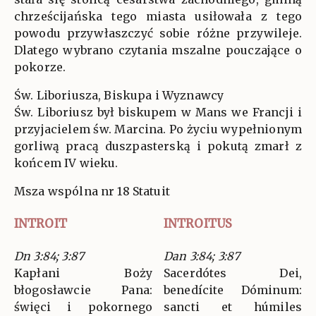
chrześcijańska tego miasta usiłowała z tego
powodu przywłaszczyć sobie różne przywileje.
Dlatego wybrano czytania mszalne pouczające o
pokorze.
Św. Liboriusza, Biskupa i Wyznawcy
Św. Liboriusz był biskupem w Mans we Francji i
przyjacielem św. Marcina. Po życiu wypełnionym
gorliwą pracą duszpasterską i pokutą zmarł z
końcem IV wieku.
Msza wspólna nr 18 Statuit
INTROIT
INTROITUS
Dn 3:84; 3:87
Dan 3:84; 3:87
Kapłani Boży
Sacerdótes Dei,
błogosławcie Pana:
benedícite Dóminum:
święci i pokornego
sancti et húmiles