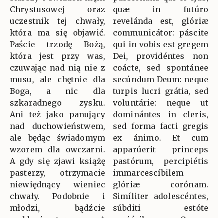
Chrystusowej oraz
quæ in futúro
uczestnik tej chwały,
revelánda est, glóriæ
która ma się objawić.
communicátor: páscite
Paście trzodę Bożą,
qui in vobis est gregem
która jest przy was,
Dei, providéntes non
czuwając nad nią nie z
coácte, sed spontánee
musu, ale chętnie dla
secúndum Deum: neque
Boga, a nic dla
turpis lucri grátia, sed
szkaradnego zysku.
voluntárie: neque ut
Ani też jako panujący
dominántes in cleris,
nad duchowieństwem,
sed forma facti gregis
ale będąc świadomym
ex ánimo. Et cum
wzorem dla owczarni.
apparúerit princeps
A gdy się zjawi książę
pastórum, percipiétis
pasterzy, otrzymacie
immarcescíbilem
niewiędnący wieniec
glóriæ corónam.
chwały. Podobnie i
Simíliter adolescéntes,
młodzi, bądźcie
súbditi estóte