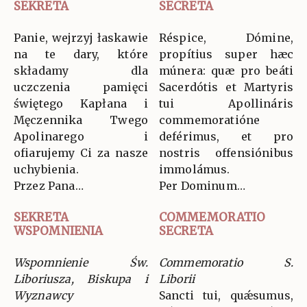
SEKRETA
SECRETA
Panie, wejrzyj łaskawie
Réspice, Dómine,
na te dary, które
propítius super hæc
składamy dla
múnera: quæ pro beáti
uczczenia pamięci
Sacerdótis et Martyris
świętego Kapłana i
tui Apollináris
Męczennika Twego
commemoratióne
Apolinarego i
deférimus, et pro
ofiarujemy Ci za nasze
nostris offensiónibus
uchybienia.
immolámus.
Przez Pana…
Per Dominum…
SEKRETA
COMMEMORATIO
WSPOMNIENIA
SECRETA
Wspomnienie Św.
Commemoratio S.
Liboriusza, Biskupa i
Liborii
Wyznawcy
Sancti tui, quǽsumus,