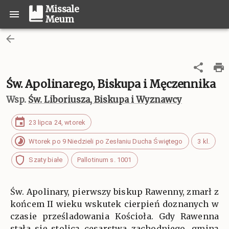
Missale
Meum
Św. Apolinarego, Biskupa i Męczennika
Wsp.
Św. Liboriusza, Biskupa i Wyznawcy
23 lipca 24, wtorek
Wtorek po 9 Niedzieli po Zesłaniu Ducha Świętego
3 kl.
Szaty białe
Pallotinum s. 1001
Św. Apolinary, pierwszy biskup Rawenny, zmarł z
końcem II wieku wskutek cierpień doznanych w
czasie prześladowania Kościoła. Gdy Rawenna
stała się stolicą cesarstwa zachodniego, gminą