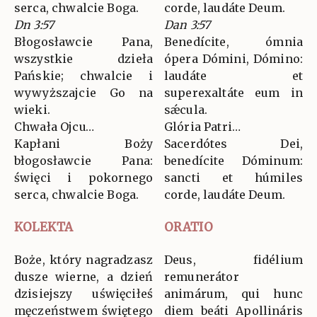
serca, chwalcie Boga.
corde, laudáte Deum.
Dn 3:57
Dan 3:57
Błogosławcie Pana,
Benedícite, ómnia
wszystkie dzieła
ópera Dómini, Dómino:
Pańskie; chwalcie i
laudáte et
wywyższajcie Go na
superexaltáte eum in
wieki.
sǽcula.
Chwała Ojcu…
Glória Patri…
Kapłani Boży
Sacerdótes Dei,
błogosławcie Pana:
benedícite Dóminum:
święci i pokornego
sancti et húmiles
serca, chwalcie Boga.
corde, laudáte Deum.
KOLEKTA
ORATIO
Boże, który nagradzasz
Deus, fidélium
dusze wierne, a dzień
remunerátor
dzisiejszy uświęciłeś
animárum, qui hunc
męczeństwem świętego
diem beáti Apollináris