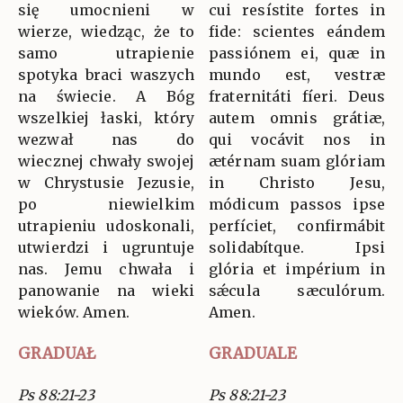
się umocnieni w
cui resístite fortes in
wierze, wiedząc, że to
fide: scientes eándem
samo utrapienie
passiónem ei, quæ in
spotyka braci waszych
mundo est, vestræ
na świecie. A Bóg
fraternitáti fíeri. Deus
wszelkiej łaski, który
autem omnis grátiæ,
wezwał nas do
qui vocávit nos in
wiecznej chwały swojej
ætérnam suam glóriam
w Chrystusie Jezusie,
in Christo Jesu,
po niewielkim
módicum passos ipse
utrapieniu udoskonali,
perfíciet, confirmábit
utwierdzi i ugruntuje
solidabítque. Ipsi
nas. Jemu chwała i
glória et impérium in
panowanie na wieki
sǽcula sæculórum.
wieków. Amen.
Amen.
GRADUAŁ
GRADUALE
Ps 88:21-23
Ps 88:21-23