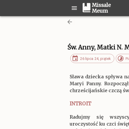
Missale
Meum
Św. Anny, Matki N. M.
26 lipca 24, piątek
P
Sława dziecka spływa na
Maryi Panny. Rozpoczął
chrześcijańskie czczą św
INTROIT
Radujmy się wszysc
uroczystość ku czci święt