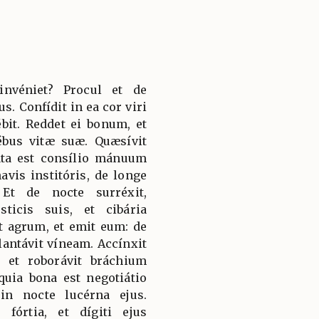
nvéniet? Procul et de
s. Confídit in ea cor viri
ébit. Reddet ei bonum, et
bus vitæ suæ. Quæsívit
áta est consílio mánuum
avis institóris, de longe
Et de nocte surréxit,
icis suis, et cibária
it agrum, et emit eum: de
ntávit víneam. Accínxit
, et roborávit bráchium
 quia bona est negotiátio
in nocte lucérna ejus.
órtia, et dígiti ejus