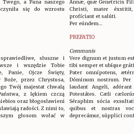
a Twego, a Pana naszego
Annæ, quæ Genetrícis Fíli
yczyniła się do wzrostu
Christi, mater éxstiti
profíciant et salúti.
Per eúndem…
PREFATIO
Communis
sprawiedliwe, słuszne i
Vere dignum et justum est
wsze i wszędzie Tobie
tibi semper et ubíque grát
ie, Panie, Ojcze Święty,
Pater omnípotens, ætér
 Boże, przez Chrystusa,
Dóminum nostrum. Per
ego Twój majestat chwalą
laudant Angeli, adórant
 Państwa, z lękiem czczą
Potestátes. Cæli cælorú
niebios oraz błogosławieni
Séraphim sócia exsultat
ławiają radości. Z nimi to,
quibus et nostras voc
aszym głosom wołać w
deprecámur, súpplici conf