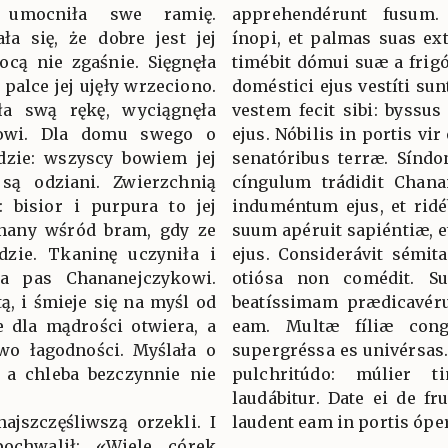
umocniła swe ramię.
apprehendérunt fusum
ła się, że dobre jest jej
ínopi, et palmas suas ex
nocą nie zgaśnie. Sięgnęła
timébit dómui suæ a frig
 palce jej ujęły wrzeciono.
doméstici ejus vestíti sun
ła swą rękę, wyciągnęła
vestem fecit sibi: byssu
owi. Dla domu swego o
ejus. Nóbilis in portis vi
ędzie: wszyscy bowiem jej
senatóribus terræ. Síndon
są odziani. Zwierzchnią
cíngulum trádidit Chana
: bisior i purpura to jej
induméntum ejus, et ridé
 znany wśród bram, gdy ze
suum apéruit sapiéntiæ, e
dzie. Tkaninę uczyniła i
ejus. Considerávit sémi
yła pas Chananejczykowi.
otiósa non comédit. Sur
tą, i śmieje się na myśl od
beatíssimam prædicavérun
e dla mądrości otwiera, a
eam. Multæ fíliæ congr
awo łagodności. Myślała o
supergréssa es univérsas. 
 a chleba bezczynnie nie
pulchritúdo: múlier 
laudábitur. Date ei de f
najszczęśliwszą orzekli. I
laudent eam in portis óper
ochwalił: «Wiele córek