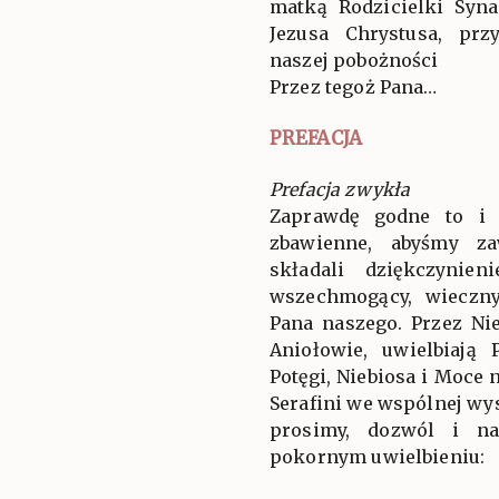
matką Rodzicielki Syn
Jezusa Chrystusa, prz
naszej pobożności
Przez tegoż Pana…
PREFACJA
Prefacja zwykła
Zaprawdę godne to i 
zbawienne, abyśmy za
składali dziękczynien
wszechmogący, wieczny
Pana naszego. Przez Ni
Aniołowie, uwielbiają
Potęgi, Niebiosa i Moce 
Serafini we wspólnej wys
prosimy, dozwól i n
pokornym uwielbieniu: