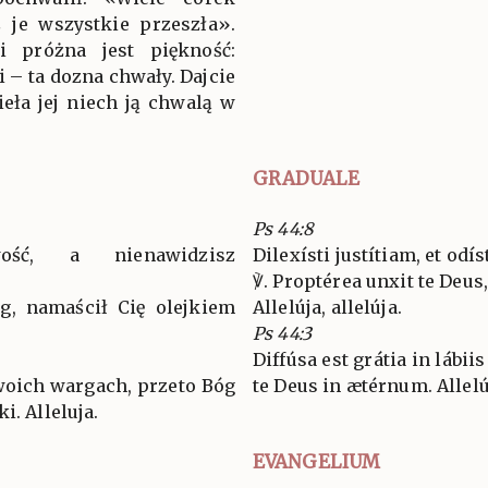
ś je wszystkie przeszła».
i próżna jest piękność:
i – ta dozna chwały. Dajcie
zieła jej niech ją chwalą w
GRADUALE
Ps 44:8
wość, a nienawidzisz
Dilexísti justítiam, et odís
℣. Proptérea unxit te Deus,
óg, namaścił Cię olejkiem
Allelúja, allelúja.
Ps 44:3
Diffúsa est grátia in lábii
twoich wargach, przeto Bóg
te Deus in ætérnum. Allelú
i. Alleluja.
EVANGELIUM