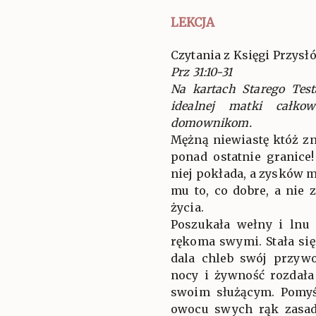
LEKCJA
Czytania z Księgi Przysł
Prz 31:10-31
Na kartach Starego Tes
idealnej matki całko
domownikom.
Mężną niewiastę któż zn
ponad ostatnie granice
niej pokłada, a zysków 
mu to, co dobre, a nie 
życia.
Poszukała wełny i lnu
rękoma swymi. Stała się
dala chleb swój przywo
nocy i żywność rozda
swoim służącym. Pomyśl
owocu swych rąk zasad