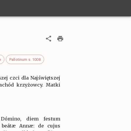
e
Pallotinum s. 1008
ej czci dla Najświętszej
Zachód krzyżowcy. Matki
Dómino, diem festum
 beátæ Annæ: de cujus