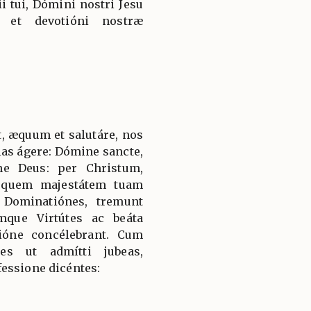
i tui, Dómini nostri Jesu
t, et devotióni nostræ
, æquum et salutáre, nos
ias ágere: Dómine sancte,
ne Deus: per Christum,
 quem majestátem tuam
 Dominatiónes, tremunt
mque Virtútes ac beáta
ióne concélebrant. Cum
es ut admítti jubeas,
essione dicéntes: