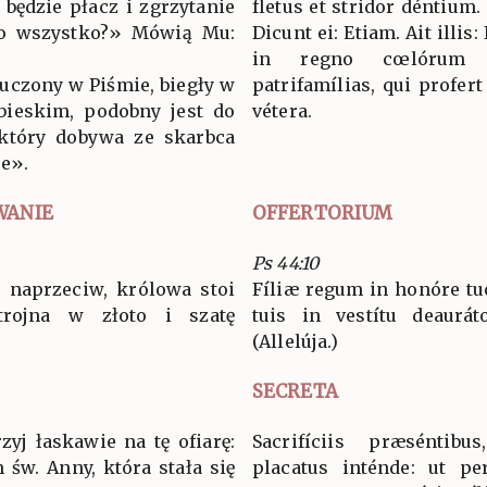
 będzie płacz i zgrzytanie
fletus et stridor déntium.
 to wszystko?» Mówią Mu:
Dicunt ei: Etiam. Ait illis
in regno cœlórum 
 uczony w Piśmie, biegły w
patrifamílias, qui profer
bieskim, podobny jest do
vétera.
 który dobywa ze skarbca
re».
WANIE
OFFERTORIUM
Ps 44:10
i naprzeciw, królowa stoi
Fíliæ regum in honóre tuo,
rojna w złoto i szatę
tuis in vestítu deauráto
(Allelúja.)
SECRETA
zyj łaskawie na tę ofiarę:
Sacrifíciis præséntib
św. Anny, która stała się
placatus inténde: ut pe