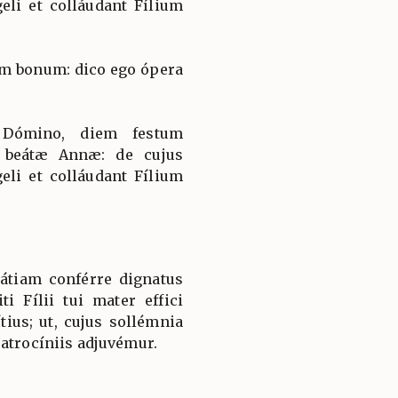
eli et colláudant Fílium
m bonum: dico ego ópera
Dómino, diem festum
 beátæ Annæ: de cujus
eli et colláudant Fílium
átiam conférre dignatus
ti Fílii tui mater effici
ius; ut, cujus sollémnia
patrocíniis adjuvémur.