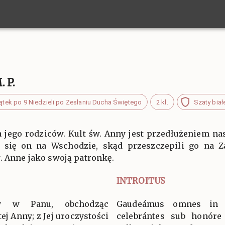
 P.
iątek po 9 Niedzieli po Zesłaniu Ducha Świętego
2 kl.
Szaty biał
 jego rodziców. Kult św. Anny jest przedłużeniem nasz
 się on na Wschodzie, skąd przeszczepili go na 
. Anne jako swoją patronkę.
INTROITUS
y w Panu, obchodząc
Gaudeámus omnes in 
ej Anny; z Jej uroczystości
celebrántes sub honóre