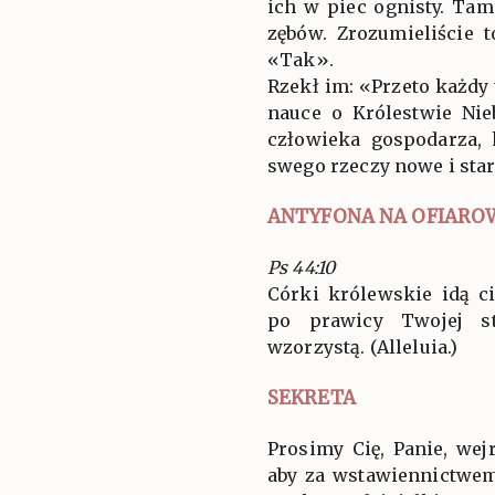
ich w piec ognisty. Tam
zębów. Zrozumieliście
«Tak».
Rzekł im: «Przeto każdy
nauce o Królestwie Nie
człowieka gospodarza,
swego rzeczy nowe i sta
ANTYFONA NA OFIARO
Ps 44:10
Córki królewskie idą c
po prawicy Twojej st
wzorzystą. (Alleluia.)
SEKRETA
Prosimy Cię, Panie, wejr
aby za wstawiennictwem 