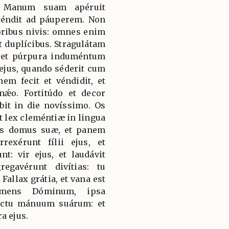
. Manum suam apéruit
téndit ad páuperem. Non
óribus nivis: omnes enim
t duplícibus. Stragulátam
s et púrpura induméntum
r ejus, quando séderit cum
em fecit et véndidit, et
nǽo. Fortitúdo et decor
bit in die novíssimo. Os
t lex cleméntiæ in lingua
tas domus suæ, et panem
rexérunt fílii ejus, et
t: vir ejus, et laudávit
egavérunt divítias: tu
Fallax grátia, et vana est
timens Dóminum, ipsa
ructu mánuum suárum: et
a ejus.