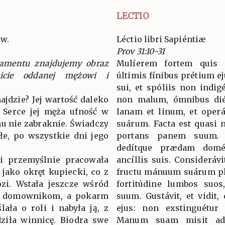
LECTIO
ów.
Léctio libri Sapiéntiæ
Prov 31:10-31
tamentu znajdujemy obraz
Mulíerem fortem quis i
wicie oddanej mężowi i
últimis fínibus prétium eju
sui, et spóliis non indig
ajdzie? Jej wartość daleko
non malum, ómnibus dié
! Serce jej męża ufność w
lanam et linum, et oper
mu nie zabraknie. Świadczy
suárum. Facta est quasi n
złe, po wszystkie dni jego
portans panem suum. 
dedítque prædam domést
 i przemyślnie pracowała
ancíllis suis. Consideráv
 jako okręt kupiecki, co z
fructu mánuum suárum pla
zi. Wstała jeszcze wśród
fortitúdine lumbos suos
ła domownikom, a pokarm
suum. Gustávit, et vidit,
ała o roli i nabyła ją, z
ejus: non exstinguétur 
ziła winnicę. Biodra swe
Manum suam misit ad f