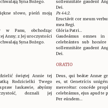
ychwalają Syna Bożego.
sollemnitáte gaudent Ang
Dei.
iękne słowo, pieśń moją
Ps 44:2.
Eructávit cor meum verbu
mea Regi.
y w Panu, obchodząc
Glória Patri…
ej Anny; z Jej uroczystości
Gaudeámus omnes in 
ychwalają Syna Bożego.
celebrántes sub honóre
sollemnitáte gaudent Ang
Dei.
ORATIO
dzielić świętej Annie tej
Deus, qui beátæ Annæ gr
matką Rodzicielki Twego
es, ut Genetrícis unigéni
 spraw łaskawie, abyśmy
mererétur: concéde propít
zystość, doznali jej
celebrámus, ejus apud te 
Per eúndem…