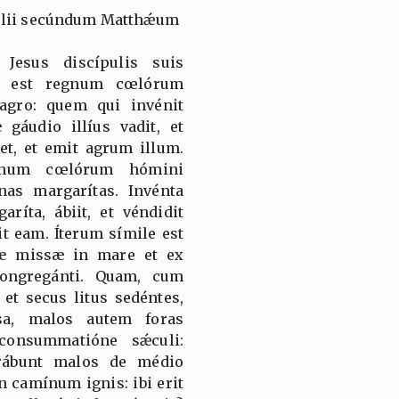
gélii secúndum Matthǽum
 Jesus discípulis suis
le est regnum cœlórum
agro: quem qui invénit
gáudio illíus vadit, et
et, et emit agrum illum.
egnum cœlórum hómini
nas margarítas. Invénta
ríta, ábiit, et véndidit
t eam. Íterum símile est
æ missæ in mare et ex
ongregánti. Quam, cum
 et secus litus sedéntes,
sa, malos autem foras
consummatióne sǽculi:
arábunt malos de médio
n camínum ignis: ibi erit