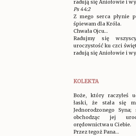
radują się Aniołowie i w
Ps 44:2
Z mego serca płynie p
śpiewam dla Króla.
Chwała Ojcu…
Radujmy się wszysc
uroczystość ku czci święt
radują się Aniołowie i w
KOLEKTA
Boże, który raczyłeś u
łaski, że stała się 
Jednorodzonego Syna;
obchodząc jej uroc
orędownictwa u Ciebie.
Przez tegoż Pana…