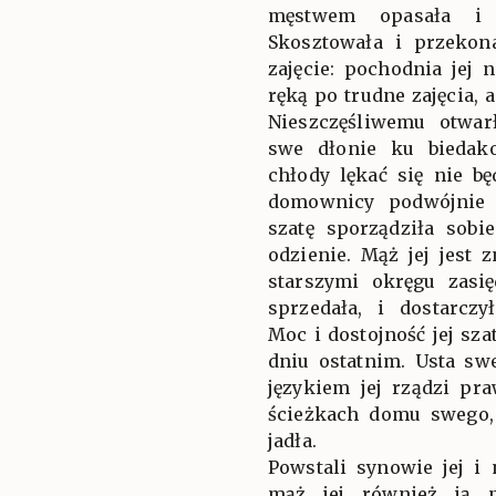
męstwem opasała i 
Skosztowała i przekona
zajęcie: pochodnia jej 
ręką po trudne zajęcia, a
Nieszczęśliwemu otwar
swe dłonie ku biedak
chłody lękać się nie b
domownicy podwójnie 
szatę sporządziła sobie
odzienie. Mąż jej jest
starszymi okręgu zasię
sprzedała, i dostarcz
Moc i dostojność jej sza
dniu ostatnim. Usta sw
językiem jej rządzi pr
ścieżkach domu swego,
jadła.
Powstali synowie jej i 
mąż jej również ją p