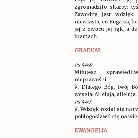
zgromadziło skarby: ty
Zawodny jest wdzięk 
niewiasta, co Boga się bo
jej z owocu jej rąk, a d
bramach.
GRADUAŁ
Ps 44:8
Miłujesz sprawiedli
nieprawości.
℣. Dlatego Bóg, twój B
wesela. Alleluja, alleluja.
Ps 44:3
℣. Wdzięk rozlał się na 
pobłogosławił cię na wiek
EWANGELIA