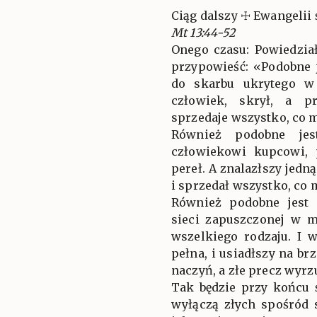
Ciąg dalszy ☩ Ewangelii 
Mt 13:44-52
Onego czasu: Powiedzia
przypowieść: «Podobne 
do skarbu ukrytego w 
człowiek, skrył, a pr
sprzedaje wszystko, co m
Również podobne jest
człowiekowi kupcowi,
pereł. A znalazłszy jedn
i sprzedał wszystko, co mi
Również podobne jest 
sieci zapuszczonej w m
wszelkiego rodzaju. I 
pełna, i usiadłszy na br
naczyń, a złe precz wyrzu
Tak będzie przy końcu 
wyłączą złych spośród 