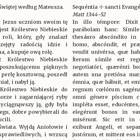
świętej według Mateusza.
Sequéntia ☩ sancti Evan
Matt 13:44-52
ł Jezus uczniom swoim tę
In illo témpore: Dixit
jest Królestwo Niebieskie
parábolam hanc: Sími
roli, który, gdy znalazł
thesáuro abscóndito in 
zejęty radością idzie i
homo, abscóndit, et præ 
a, a kupuje ową rolę.
vendit univérsa, quæ hab
 Królestwo Niebieskie
Íterum símile est r
 poszukującemu pięknych
negotiatóri, quærénti bo
ą perłę kosztowną, poszedł
autem una pretiósa marga
ał, i nabył ją.
ómnia, quæ hábuit, et emi
Królestwo Niebieskie do
regnum cœlórum sagén
orze i zagarniającej ryby
omni génere píscium c
wyciągnąwszy ją, gdy była
impléta esset, educéntes,
zegu, dobre powybierali do
elegérunt bonos in va
cili.
misérunt. Sic erit in 
świata. Wyjdą Aniołowie i
exíbunt Angeli, et sep
sprawiedliwych, i wrzucą
justórum, et mittent eos i