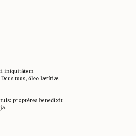
ti iniquitátem.
 Deus tuus, óleo lætítiæ.
s tuis: proptérea benedíxit
ja.