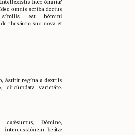
 Intellexístis hæc ómnia?
: Ideo omnis scriba doctus
símilis est hómini
t de thesáuro suo nova et
 ástitit regína a dextris
, circúmdata varietáte.
us, quǽsumus, Dómine,
r intercessiónem beátæ