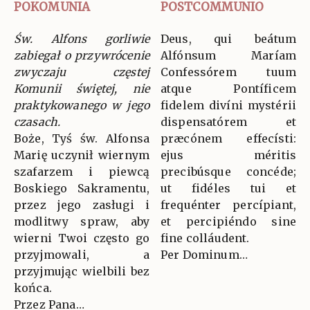
POKOMUNIA
POSTCOMMUNIO
Św. Alfons gorliwie
Deus, qui beátum
zabiegał o przywrócenie
Alfónsum Maríam
zwyczaju częstej
Confessórem tuum
Komunii świętej, nie
atque Pontíficem
praktykowanego w jego
fidelem divíni mystérii
czasach.
dispensatórem et
Boże, Tyś św. Alfonsa
præcónem effecísti:
Marię uczynił wiernym
ejus méritis
szafarzem i piewcą
precibúsque concéde;
Boskiego Sakramentu,
ut fidéles tui et
przez jego zasługi i
frequénter percípiant,
modlitwy spraw, aby
et percipiéndo sine
wierni Twoi często go
fine colláudent.
przyjmowali, a
Per Dominum…
przyjmując wielbili bez
końca.
Przez Pana…