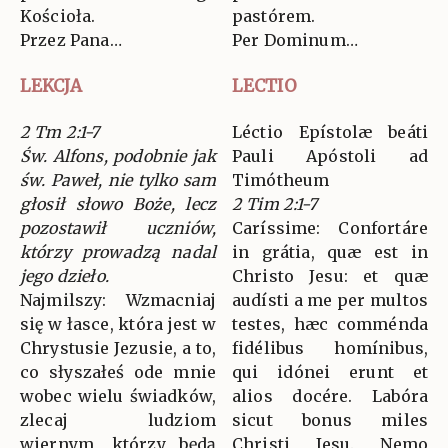
Kościoła.
pastórem.
Przez Pana…
Per Dominum…
LEKCJA
LECTIO
2 Tm 2:1-7
Léctio Epístolæ beáti
Św. Alfons, podobnie jak
Pauli Apóstoli ad
św. Paweł, nie tylko sam
Timótheum
głosił słowo Boże, lecz
2 Tim 2:1-7
pozostawił uczniów,
Caríssime: Confortáre
którzy prowadzą nadal
in grátia, quæ est in
jego dzieło.
Christo Jesu: et quæ
Najmilszy: Wzmacniaj
audísti a me per multos
się w łasce, która jest w
testes, hæc comménda
Chrystusie Jezusie, a to,
fidélibus homínibus,
co słyszałeś ode mnie
qui idónei erunt et
wobec wielu świadków,
alios docére. Labóra
zlecaj ludziom
sicut bonus miles
wiernym, którzy będą
Christi Jesu. Nemo