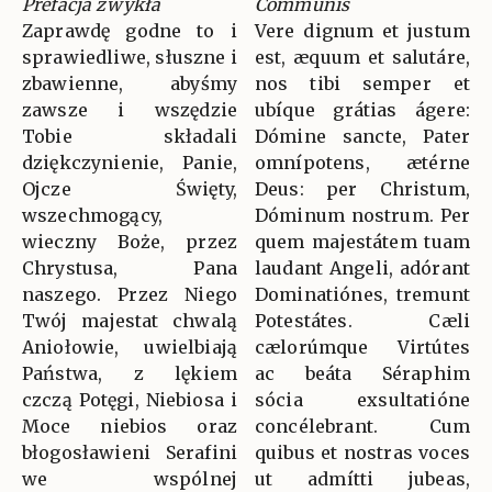
Prefacja zwykła
Communis
Zaprawdę godne to i
Vere dignum et justum
sprawiedliwe, słuszne i
est, æquum et salutáre,
zbawienne, abyśmy
nos tibi semper et
zawsze i wszędzie
ubíque grátias ágere:
Tobie składali
Dómine sancte, Pater
dziękczynienie, Panie,
omnípotens, ætérne
Ojcze Święty,
Deus: per Christum,
wszechmogący,
Dóminum nostrum. Per
wieczny Boże, przez
quem majestátem tuam
Chrystusa, Pana
laudant Angeli, adórant
naszego. Przez Niego
Dominatiónes, tremunt
Twój majestat chwalą
Potestátes. Cæli
Aniołowie, uwielbiają
cælorúmque Virtútes
Państwa, z lękiem
ac beáta Séraphim
czczą Potęgi, Niebiosa i
sócia exsultatióne
Moce niebios oraz
concélebrant. Cum
błogosławieni Serafini
quibus et nostras voces
we wspólnej
ut admítti jubeas,