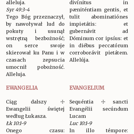
alleluja.
divínitus in
Syr 49:3-4
pæniténtiam gentis, et
Tego Bóg przeznaczył,
tulit abominatiónes
by nawoływał lud do
impietátis: et
pokuty i usunął
gubernávit ad
wstrętną bezbożność;
Dóminum cor ipsíus: et
on serce swoje
in diébus peccatórum
skierował ku Panu i w
corroborávit pietátem.
czasach zepsucia
Allelúja.
umocnił pobożność.
Alleluja.
EWANGELIA
EVANGELIUM
Ciąg dalszy ☩
Sequéntia ☩ sancti
Ewangelii świętej
Evangélii secúndum
według Łukasza.
Lucam
Łk 10:1-9
Luc 10:1-9
Onego czasu:
In illo témpore: