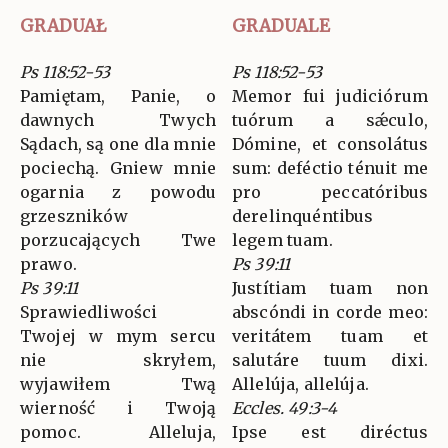
GRADUAŁ
GRADUALE
Ps 118:52-53
Ps 118:52-53
Pamiętam, Panie, o
Memor fui judiciórum
dawnych Twych
tuórum a sǽculo,
Sądach, są one dla mnie
Dómine, et consolátus
pociechą. Gniew mnie
sum: deféctio ténuit me
ogarnia z powodu
pro peccatóribus
grzeszników
derelinquéntibus
porzucających Twe
legem tuam.
prawo.
Ps 39:11
Ps 39:11
Justítiam tuam non
Sprawiedliwości
abscóndi in corde meo:
Twojej w mym sercu
veritátem tuam et
nie skryłem,
salutáre tuum dixi.
wyjawiłem Twą
Allelúja, allelúja.
wierność i Twoją
Eccles. 49:3-4
pomoc. Alleluja,
Ipse est diréctus