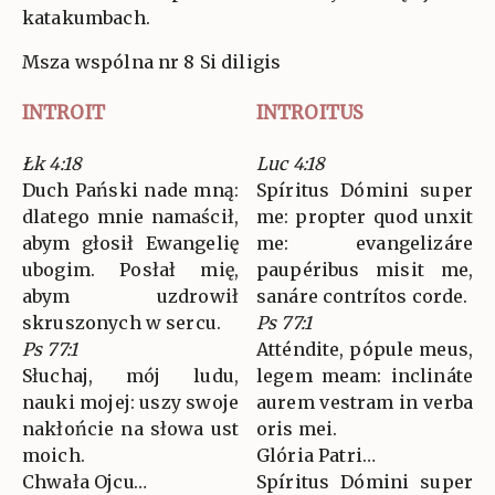
katakumbach.
Msza wspólna nr 8 Si diligis
INTROIT
INTROITUS
Łk 4:18
Luc 4:18
Duch Pański nade mną:
Spíritus Dómini super
dlatego mnie namaścił,
me: propter quod unxit
abym głosił Ewangelię
me: evangelizáre
ubogim. Posłał mię,
paupéribus misit me,
abym uzdrowił
sanáre contrítos corde.
skruszonych w sercu.
Ps 77:1
Ps 77:1
Atténdite, pópule meus,
Słuchaj, mój ludu,
legem meam: inclináte
nauki mojej: uszy swoje
aurem vestram in verba
nakłońcie na słowa ust
oris mei.
moich.
Glória Patri…
Chwała Ojcu…
Spíritus Dómini super