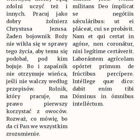
zdolni uczyć też i
mílitans Deo ímplicat
innych. Pracuj jako
se negótiis
dobry żołnierz
sǽculáribus: ut ei
Chrystusa Jezusa.
pláceat, cui se probávit.
Żaden bojownik Boży
Nam et qui certat in
nie wikła się w sprawy
agóne, non coronátur,
tego życia, aby temu się
nisi legítime certáverit.
podobał, pod kim
Laborántem agrícolam
bojuje. Bo i zapaśnik
opórtet primum de
nie otrzymuje wieńca,
frúctibus percípere.
jeśli nie walczy według
Intéllege quæ dico:
przepisów. Rolnik,
dabit enim tibi
który pracuje, ma
Dóminus in ómnibus
prawo pierwszy
intelléctum.
korzystać z owoców.
Rozważ, co mówię, bo
da ci Pan we wszystkim
zrozumienie.