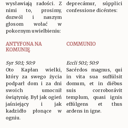
wysławiają radości. Z
deprecámur, súpplici
nimi to, prosimy,
confessione dicéntes:
dozwól i naszym
głosom wołać w
pokornym uwielbieniu:
ANTYFONA NA
COMMUNIO
KOMUNIĘ
Syr 50:1; 50:9
Eccli 50:1; 50:9
Oto Kapłan wielki,
Sacérdos magnus, qui
który za swego życia
in vita sua suffúlsit
podparł dom i za dni
domum, et in diébus
swoich umocnił
suis corroborávit
świątynię. Był jak ogień
templum, quasi ignis
jaśniejący i jak
effúlgens et thus
kadzidło płonące w
ardens in igne.
ogniu.