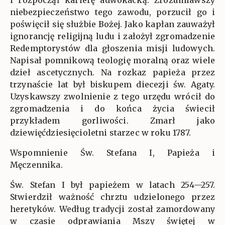
i rozpoczął karierę adwokacką. Zrozumiawszy
niebezpieczeństwo tego zawodu, porzucił go i
poświęcił się służbie Bożej. Jako kapłan zauważył
ignorancję religijną ludu i założył zgromadzenie
Redemptorystów dla głoszenia misji ludowych.
Napisał pomnikową teologię moralną oraz wiele
dzieł ascetycznych. Na rozkaz papieża przez
trzynaście lat był biskupem diecezji św. Agaty.
Uzyskawszy zwolnienie z tego urzędu wrócił do
zgromadzenia i do końca życia świecił
przykładem gorliwości. Zmarł jako
dziewięćdziesięcioletni starzec w roku 1787.
Wspomnienie Św. Stefana I, Papieża i
Męczennika.
Św. Stefan I był papieżem w latach 254—257.
Stwierdził ważność chrztu udzielonego przez
heretyków. Według tradycji został zamordowany
w czasie odprawiania Mszy świętej w