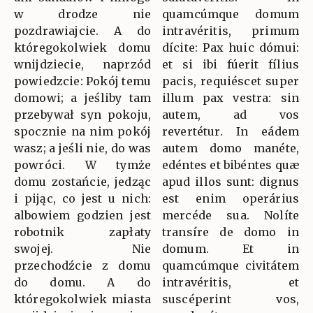
w drodze nie
quamcúmque domum
pozdrawiajcie. A do
intravéritis, primum
któregokolwiek domu
dícite: Pax huic dómui:
wnijdziecie, naprzód
et si ibi fúerit fílius
powiedzcie: Pokój temu
pacis, requiéscet super
domowi; a jeśliby tam
illum pax vestra: sin
przebywał syn pokoju,
autem, ad vos
spocznie na nim pokój
revertétur. In eádem
wasz; a jeśli nie, do was
autem domo manéte,
powróci. W tymże
edéntes et bibéntes quæ
domu zostańcie, jedząc
apud illos sunt: dignus
i pijąc, co jest u nich:
est enim operárius
albowiem godzien jest
mercéde sua. Nolíte
robotnik zapłaty
transíre de domo in
swojej. Nie
domum. Et in
przechodźcie z domu
quamcúmque civitátem
do domu. A do
intravéritis, et
któregokolwiek miasta
suscéperint vos,