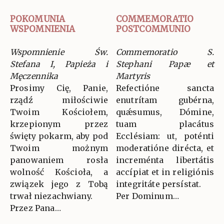
POKOMUNIA
COMMEMORATIO
WSPOMNIENIA
POSTCOMMUNIO
Wspomnienie Św.
Commemoratio S.
Stefana I, Papieża i
Stephani Papæ et
Męczennika
Martyris
Prosimy Cię, Panie,
Refectióne sancta
rządź miłościwie
enutrítam gubérna,
Twoim Kościołem,
quǽsumus, Dómine,
krzepionym przez
tuam placátus
święty pokarm, aby pod
Ecclésiam: ut, poténti
Twoim możnym
moderatióne dirécta, et
panowaniem rosła
increménta libertátis
wolność Kościoła, a
accípiat et in religiónis
związek jego z Tobą
integritáte persístat.
trwał niezachwiany.
Per Dominum…
Przez Pana…