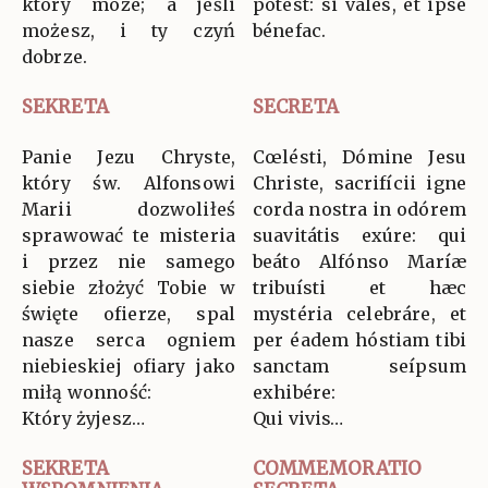
który może; a jeśli
potest: si vales, et ipse
możesz, i ty czyń
bénefac.
dobrze.
SEKRETA
SECRETA
Panie Jezu Chryste,
Cœlésti, Dómine Jesu
który św. Alfonsowi
Christe, sacrifícii igne
Marii dozwoliłeś
corda nostra in odórem
sprawować te misteria
suavitátis exúre: qui
i przez nie samego
beáto Alfónso Maríæ
siebie złożyć Tobie w
tribuísti et hæc
święte ofierze, spal
mystéria celebráre, et
nasze serca ogniem
per éadem hóstiam tibi
niebieskiej ofiary jako
sanctam seípsum
miłą wonność:
exhibére:
Który żyjesz…
Qui vivis…
SEKRETA
COMMEMORATIO