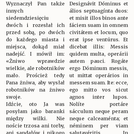
Wyznaczył Pan także
Designávit Dóminus et
innych
álios septuagínta duos:
siedemdziesięciu
et misit illos binos ante
dwóch i rozesłał ich
fáciem suam in omnem
przed sobą, po dwóch
civitátem et locum, quo
do każdego miasta i
erat ipse ventúrus. Et
miejsca, dokąd miał
dicebat illis: Messis
nadejść. I mówił im:
quidem multa, operárii
«Żniwo wprawdzie
autem pauci. Rogáte
wielkie, ale robotników
ergo Dóminum messis,
mało. Proścież tedy
ut mittat operários in
Pana żniwa, aby wysłał
messem suam. Ite: ecce,
robotników na żniwo
ego mitto vos sicut
swoje.
agnos inter lupos.
Idźcie, oto Ja was
Nolíte portáre
posyłam jako baranki
sácculum neque peram
między wilki. Nie
neque calceaménta; et
noście trzosa ani torby,
néminem per viam
ani sandałów i nikogo
salutavéritis. In