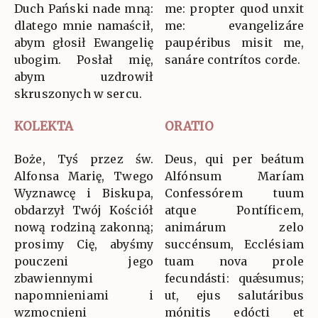
Duch Pański nade mną:
me: propter quod unxit
dlatego mnie namaścił,
me: evangelizáre
abym głosił Ewangelię
paupéribus misit me,
ubogim. Posłał mię,
sanáre contrítos corde.
abym uzdrowił
skruszonych w sercu.
KOLEKTA
ORATIO
Boże, Tyś przez św.
Deus, qui per beátum
Alfonsa Marię, Twego
Alfónsum Maríam
Wyznawcę i Biskupa,
Confessórem tuum
obdarzył Twój Kościół
atque Pontíficem,
nową rodziną zakonną;
animárum zelo
prosimy Cię, abyśmy
succénsum, Ecclésiam
pouczeni jego
tuam nova prole
zbawiennymi
fecundásti: quǽsumus;
napomnieniami i
ut, ejus salutáribus
wzmocnieni
mónitis edócti et