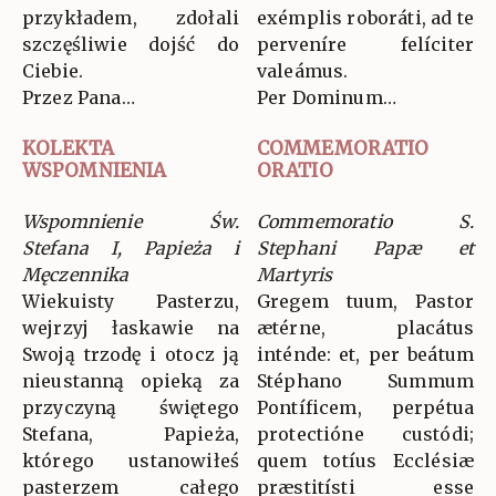
przykładem, zdołali
exémplis roboráti, ad te
szczęśliwie dojść do
perveníre felíciter
Ciebie.
valeámus.
Przez Pana…
Per Dominum…
KOLEKTA
COMMEMORATIO
WSPOMNIENIA
ORATIO
Wspomnienie Św.
Commemoratio S.
Stefana I, Papieża i
Stephani Papæ et
Męczennika
Martyris
Wiekuisty Pasterzu,
Gregem tuum, Pastor
wejrzyj łaskawie na
ætérne, placátus
Swoją trzodę i otocz ją
inténde: et, per beátum
nieustanną opieką za
Stéphano Summum
przyczyną świętego
Pontíficem, perpétua
Stefana, Papieża,
protectióne custódi;
którego ustanowiłeś
quem totíus Ecclésiæ
pasterzem całego
præstitísti esse