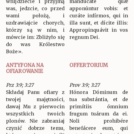
wnijdziecie i przyjmą
manducáte quæ
was, jedzcie, co przed
apponúntur vobis: et
wami położą, i
curáte infírmos, qui in
uzdrawiajcie chorych,
illa sunt, et dícite illis:
którzy są w nim, i
Appropinquávit in vos
mówcie im: Zbliżyło się
regnum Dei.
do was Królestwo
Boże».
ANTYFONA NA
OFFERTORIUM
OFIAROWANIE
Prz 3:9; 3:27
Prov 3:9; 3:27
Składaj Panu ofiary z
Hónora Dóminum de
twojej majętności,
tua substántia, et de
dawaj Mu z pierwocin
primítiis ómnium
wszystkich twoich
frugum tuárum da ei.
plonów. Nie zabraniaj
Noli prohibére
czynić dobrze temu,
benefácere eum, qui