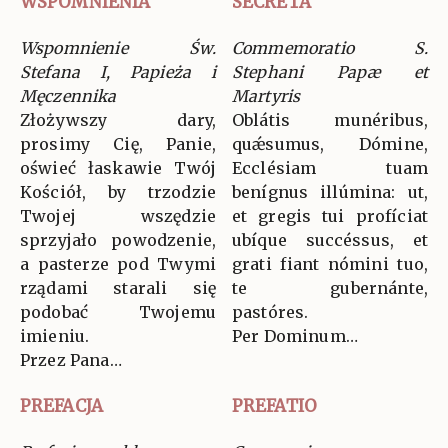
WSPOMNIENIA
SECRETA
Wspomnienie Św.
Commemoratio S.
Stefana I, Papieża i
Stephani Papæ et
Męczennika
Martyris
Złożywszy dary,
Oblátis munéribus,
prosimy Cię, Panie,
quǽsumus, Dómine,
oświeć łaskawie Twój
Ecclésiam tuam
Kościół, by trzodzie
benígnus illúmina: ut,
Twojej wszędzie
et gregis tui profíciat
sprzyjało powodzenie,
ubíque succéssus, et
a pasterze pod Twymi
grati fiant nómini tuo,
rządami starali się
te gubernánte,
podobać Twojemu
pastóres.
imieniu.
Per Dominum…
Przez Pana…
PREFACJA
PREFATIO