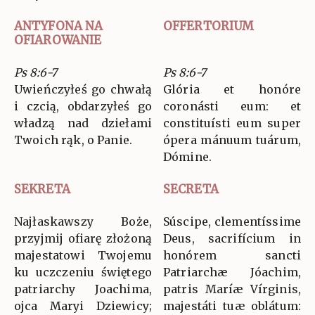
ANTYFONA NA
OFFERTORIUM
OFIAROWANIE
Ps 8:6-7
Ps 8:6-7
Uwieńczyłeś go chwałą
Glória et honóre
i czcią, obdarzyłeś go
coronásti eum: et
władzą nad dziełami
constituísti eum super
Twoich rąk, o Panie.
ópera mánuum tuárum,
Dómine.
SEKRETA
SECRETA
Najłaskawszy Boże,
Súscipe, clementíssime
przyjmij ofiarę złożoną
Deus, sacrifícium in
majestatowi Twojemu
honórem sancti
ku uczczeniu świętego
Patriarchæ Jóachim,
patriarchy Joachima,
patris Maríæ Vírginis,
ojca Maryi Dziewicy;
majestáti tuæ oblátum: