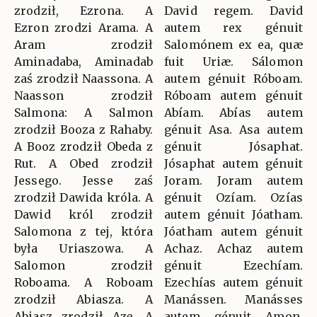
zrodził, Ezrona. A
David regem. David
Ezron zrodzi Arama. A
autem rex génuit
Aram zrodził
Salomónem ex ea, quæ
Aminadaba, Aminadab
fuit Uriæ. Sálomon
zaś zrodził Naassona. A
autem génuit Róboam.
Naasson zrodził
Róboam autem génuit
Salmona: A Salmon
Abíam. Abías autem
zrodził Booza z Rahaby.
génuit Asa. Asa autem
A Booz zrodził Obeda z
génuit Jósaphat.
Rut. A Obed zrodził
Jósaphat autem génuit
Jessego. Jesse zaś
Joram. Joram autem
zrodził Dawida króla. A
génuit Ozíam. Ozías
Dawid król zrodził
autem génuit Jóatham.
Salomona z tej, która
Jóatham autem génuit
była Uriaszowa. A
Achaz. Achaz autem
Salomon zrodził
génuit Ezechíam.
Roboama. A Roboam
Ezechías autem génuit
zrodził Abiasza. A
Manássen. Manásses
Abiasz zrodził Azę. A
autem génuit Amon.