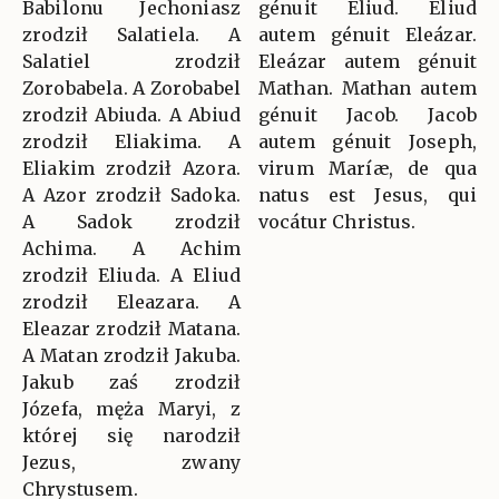
Babilonu Jechoniasz
génuit Eliud. Eliud
zrodził Salatiela. A
autem génuit Eleázar.
Salatiel zrodził
Eleázar autem génuit
Zorobabela. A Zorobabel
Mathan. Mathan autem
zrodził Abiuda. A Abiud
génuit Jacob. Jacob
zrodził Eliakima. A
autem génuit Joseph,
Eliakim zrodził Azora.
virum Maríæ, de qua
A Azor zrodził Sadoka.
natus est Jesus, qui
A Sadok zrodził
vocátur Christus.
Achima. A Achim
zrodził Eliuda. A Eliud
zrodził Eleazara. A
Eleazar zrodził Matana.
A Matan zrodził Jakuba.
Jakub zaś zrodził
Józefa, męża Maryi, z
której się narodził
Jezus, zwany
Chrystusem.