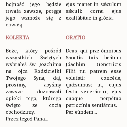
hojność jego będzie
ejus manet in sǽculum
trwała zawsze, potęga
sǽculi: cornu ejus
jego wzmoże się z
exaltábitur in glória.
chwałą.
KOLEKTA
ORATIO
Boże, który pośród
Deus, qui præ ómnibus
wszystkich Świętych
Sanctis tuis beátum
wybrałeś św. Joachima
Jóachim Genetrícis
na ojca Rodzicielki
Fílii tui patrem esse
Twojego Syna, daj,
voluísti: concéde,
prosimy, abyśmy
quǽsumus; ut, cujus
zawsze doznawali
festa venerámur, ejus
opieki tego, którego
quoque perpétuo
święto ze czcią
patrocínia sentiámus.
obchodzimy.
Per eúndem…
Przez tegoż Pana…