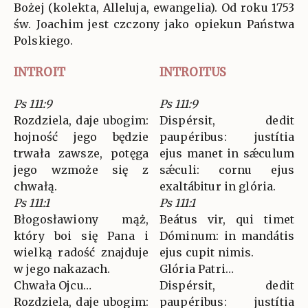
Bożej (kolekta, Alleluja, ewangelia). Od roku 1753
św. Joachim jest czczony jako opiekun Państwa
Polskiego.
INTROIT
INTROITUS
Ps 111:9
Ps 111:9
Rozdziela, daje ubogim:
Dispérsit, dedit
hojność jego będzie
paupéribus: justítia
trwała zawsze, potęga
ejus manet in sǽculum
jego wzmoże się z
sǽculi: cornu ejus
chwałą.
exaltábitur in glória.
Ps 111:1
Ps 111:1
Błogosławiony mąż,
Beátus vir, qui timet
który boi się Pana i
Dóminum: in mandátis
wielką radość znajduje
ejus cupit nimis.
w jego nakazach.
Glória Patri…
Chwała Ojcu…
Dispérsit, dedit
Rozdziela, daje ubogim:
paupéribus: justítia