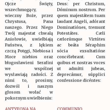
Ojcze Święty,
Deus: per Christum,
wszechmogący,
Dóminum nostrum. Per
wieczny Boże, przez
quem majestátem tuam
Chrystusa, Pana
laudant Angeli, adórant
naszego. Przez Niego
Dominatiónes, tremunt
Twój majestat chwalą
Potestátes. Cæli
Aniołowie, uwielbiają
cælorúmque Virtútes
Państwa, z lękiem
ac beáta Séraphim
czczą Potęgi, Niebiosa i
sócia exsultatióne
Moce niebios oraz
concélebrant. Cum
błogosławieni Serafini
quibus et nostras voces
we wspólnej
ut admítti jubeas,
wysławiają radości. Z
deprecámur, súpplici
nimi to, prosimy,
confessione dicéntes:
dozwól i naszym
głosom wołać w
pokornym uwielbieniu:
ANTYFONA NA
COMMUNIO