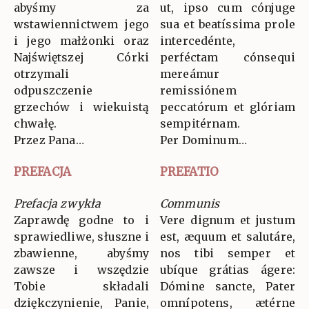
abyśmy za
ut, ipso cum cónjuge
wstawiennictwem jego
sua et beatíssima prole
i jego małżonki oraz
intercedénte,
Najświętszej Córki
perféctam cónsequi
otrzymali
mereámur
odpuszczenie
remissiónem
grzechów i wiekuistą
peccatórum et glóriam
chwałę.
sempitérnam.
Przez Pana…
Per Dominum…
PREFACJA
PREFATIO
Prefacja zwykła
Communis
Zaprawdę godne to i
Vere dignum et justum
sprawiedliwe, słuszne i
est, æquum et salutáre,
zbawienne, abyśmy
nos tibi semper et
zawsze i wszędzie
ubíque grátias ágere:
Tobie składali
Dómine sancte, Pater
dziękczynienie, Panie,
omnípotens, ætérne