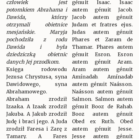
człowiek jest
génuit Isaac. Isaac
potomkiem Abrahama i
autem génuit Jacob.
Dawida, którzy
Jacob autem génuit
otrzymali obietnice
Judam et fratres ejus.
mesjańskie. Maryja
Judas autem génuit
pochodziła z rodu
Phares et Zaram de
Dawida i była
Thamar. Phares autem
dziedziczką obietnic
génuit Esron. Esron
danych Jej przodkom.
autem génuit Aram.
Księga rodowodu
Aram autem génuit
Jezusa Chrystusa, syna
Amínadab. Amínadab
Dawidowego, syna
autem génuit Naásson.
Abrahamowego.
Naásson autem génuit
Abraham zrodził
Salmon. Salmon autem
Izaaka. A Izaak zrodził
génuit Booz de Rahab.
Jakuba. A Jakub zrodził
Booz autem génuit
Judę i braci jego. A Juda
Obed ex Ruth. Obed
zrodził Faresa i Zarę z
autem génuit Jesse.
Tamary. A Fares
Jesse autem génuit