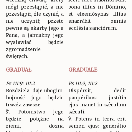
mógł przestąpić, a nie
bona illíus in Dómino,
przestąpił, źle czynić, a
et eleemósynas illíus
nie uczynił; przeto
enarrábit omnis
pewne są skarby jego u
ecclésia sanctórum.
Pana, a jałmużny jego
wysławiać będzie
zgromadzenie
świętych.
GRADUAŁ
GRADUALE
Ps 111:9; 111:2
Ps 111:9; 111:2
Rozdziela, daje ubogim:
Dispérsit, dedit
hojność jego będzie
paupéribus: justítia
trwała zawsze.
ejus manet in sǽculum
℣. Potomstwo jego
sǽculi.
będzie potężne na
℣. Potens in terra erit
ziemi, dozna
semen ejus: generátio