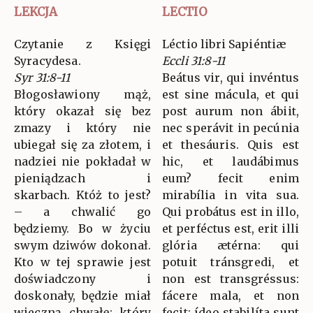
LEKCJA
LECTIO
Czytanie z Księgi
Léctio libri Sapiéntiæ
Syracydesa.
Eccli 31:8-11
Syr 31:8-11
Beátus vir, qui invéntus
Błogosławiony mąż,
est sine mácula, et qui
który okazał się bez
post aurum non ábiit,
zmazy i który nie
nec sperávit in pecúnia
ubiegał się za złotem, i
et thesáuris. Quis est
nadziei nie pokładał w
hic, et laudábimus
pieniądzach i
eum? fecit enim
skarbach. Któż to jest?
mirabília in vita sua.
– a chwalić go
Qui probátus est in illo,
będziemy. Bo w życiu
et perféctus est, erit illi
swym dziwów dokonał.
glória ætérna: qui
Kto w tej sprawie jest
potuit tránsgredi, et
doświadczony i
non est transgréssus:
doskonały, będzie miał
fácere mala, et non
wieczną chwałę: który
fecit: ídeo stabilíta sunt