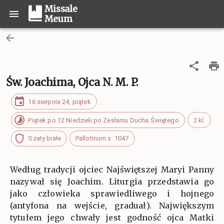
Missale
Meum
Św. Joachima, Ojca N. M. P.
16 sierpnia 24, piątek
Piątek po 12 Niedzieli po Zesłaniu Ducha Świętego
2 kl.
Szaty białe
Pallotinum s. 1047
Według tradycji ojciec Najświętszej Maryi Panny
nazywał się Joachim. Liturgia przedstawia go
jako człowieka sprawiedliwego i hojnego
(antyfona na wejście, graduał). Największym
tytułem jego chwały jest godność ojca Matki