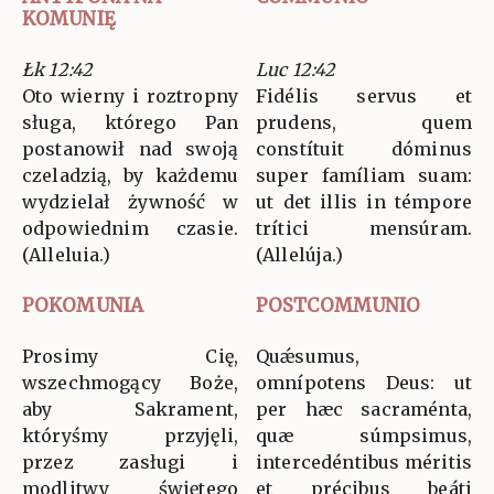
KOMUNIĘ
Łk 12:42
Luc 12:42
Oto wierny i roztropny
Fidélis servus et
sługa, którego Pan
prudens, quem
postanowił nad swoją
constítuit dóminus
czeladzią, by każdemu
super famíliam suam:
wydzielał żywność w
ut det illis in témpore
odpowiednim czasie.
trítici mensúram.
(Alleluia.)
(Allelúja.)
POKOMUNIA
POSTCOMMUNIO
Prosimy Cię,
Quǽsumus,
wszechmogący Boże,
omnípotens Deus: ut
aby Sakrament,
per hæc sacraménta,
któryśmy przyjęli,
quæ súmpsimus,
przez zasługi i
intercedéntibus méritis
modlitwy świętego
et précibus beáti