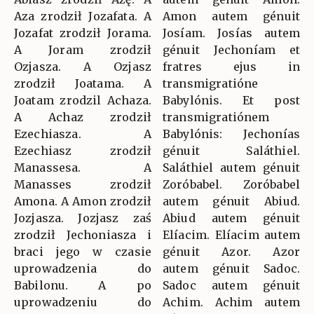
Aza zrodził Jozafata. A
Amon autem génuit
Jozafat zrodził Jorama.
Josíam. Josías autem
A Joram zrodził
génuit Jechoníam et
Ozjasza. A Ozjasz
fratres ejus in
zrodził Joatama. A
transmigratióne
Joatam zrodzil Achaza.
Babylónis. Et post
A Achaz zrodził
transmigratiónem
Ezechiasza. A
Babylónis: Jechonías
Ezechiasz zrodził
génuit Saláthiel.
Manassesa. A
Saláthiel autem génuit
Manasses zrodził
Zoróbabel. Zoróbabel
Amona. A Amon zrodził
autem génuit Abiud.
Jozjasza. Jozjasz zaś
Abiud autem génuit
zrodził Jechoniasza i
Elíacim. Elíacim autem
braci jego w czasie
génuit Azor. Azor
uprowadzenia do
autem génuit Sadoc.
Babilonu. A po
Sadoc autem génuit
uprowadzeniu do
Achim. Achim autem