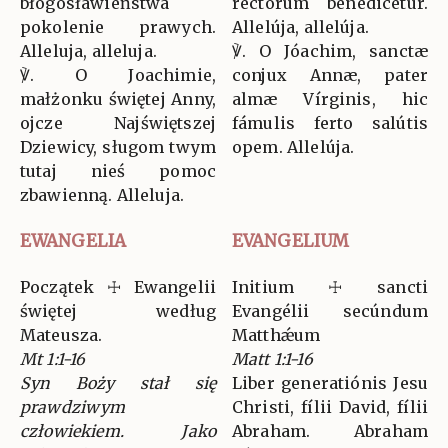
błogosławieństwa
rectórum benedicétur.
pokolenie prawych.
Allelúja, allelúja.
Alleluja, alleluja.
℣. O Jóachim, sanctæ
℣. O Joachimie,
conjux Annæ, pater
małżonku świętej Anny,
almæ Vírginis, hic
ojcze Najświętszej
fámulis ferto salútis
Dziewicy, sługom twym
opem. Allelúja.
tutaj nieś pomoc
zbawienną. Alleluja.
EWANGELIA
EVANGELIUM
Początek ☩ Ewangelii
Initium ☩ sancti
świętej według
Evangélii secúndum
Mateusza.
Matthǽum
Mt 1:1-16
Matt 1:1-16
Syn Boży stał się
Liber generatiónis Jesu
prawdziwym
Christi, fílii David, fílii
człowiekiem. Jako
Abraham. Abraham