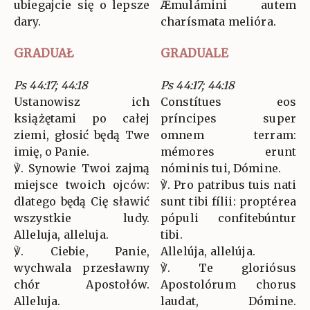
ubiegajcie się o lepsze
Æmulámini autem
dary.
charísmata melióra.
GRADUAŁ
GRADUALE
Ps 44:17; 44:18
Ps 44:17; 44:18
Ustanowisz ich
Constítues eos
książętami po całej
príncipes super
ziemi, głosić będą Twe
omnem terram:
imię, o Panie.
mémores erunt
℣. Synowie Twoi zajmą
nóminis tui, Dómine.
miejsce twoich ojców:
℣. Pro patribus tuis nati
dlatego będą Cię sławić
sunt tibi fílii: proptérea
wszystkie ludy.
pópuli confitebúntur
Alleluja, alleluja.
tibi.
℣. Ciebie, Panie,
Allelúja, allelúja.
wychwala przesławny
℣. Te gloriósus
chór Apostołów.
Apostolórum chorus
Alleluja.
laudat, Dómine.