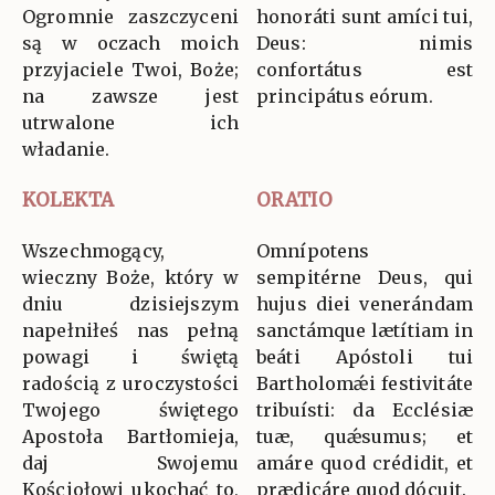
Ogromnie zaszczyceni
honoráti sunt amíci tui,
są w oczach moich
Deus: nimis
przyjaciele Twoi, Boże;
confortátus est
na zawsze jest
principátus eórum.
utrwalone ich
władanie.
KOLEKTA
ORATIO
Wszechmogący,
Omnípotens
wieczny Boże, który w
sempitérne Deus, qui
dniu dzisiejszym
hujus diei venerándam
napełniłeś nas pełną
sanctámque lætítiam in
powagi i świętą
beáti Apóstoli tui
radością z uroczystości
Bartholomǽi festivitáte
Twojego świętego
tribuísti: da Ecclésiæ
Apostoła Bartłomieja,
tuæ, quǽsumus; et
daj Swojemu
amáre quod crédidit, et
Kościołowi ukochać to,
prædicáre quod dócuit.