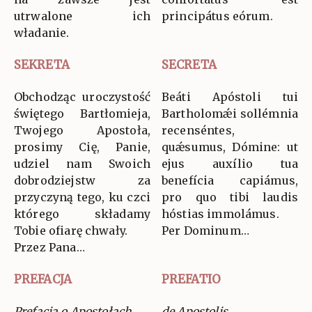
utrwalone ich
principátus eórum.
władanie.
SEKRETA
SECRETA
Obchodząc uroczystość
Beáti Apóstoli tui
świętego Bartłomieja,
Bartholomǽi sollémnia
Twojego Apostoła,
recenséntes,
prosimy Cię, Panie,
quǽsumus, Dómine: ut
udziel nam Swoich
ejus auxílio tua
dobrodziejstw za
benefícia capiámus,
przyczyną tego, ku czci
pro quo tibi laudis
którego składamy
hóstias immolámus.
Tobie ofiarę chwały.
Per Dominum…
Przez Pana…
PREFACJA
PREFATIO
Prefacja o Apostołach
de Apostolis