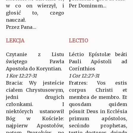
w co on wierzył, i
Per Dominum…
głosić to, czego
nauczał.
Przez Pana…
LEKCJA
LECTIO
Czytanie z Listu
Léctio Epístolæ beáti
świętego Pawła
Pauli Apóstoli ad
Apostoła do Koryntian.
Corínthios
1 Kor 12:27-31
1 Cor 12:27-31
Bracia: Wy jesteście
Fratres: Vos estis
ciałem Chrystusowym,
corpus Christi et
jedni drugich
membra de membro. Et
członkami. I
quosdam quidem
niektórych ustanowił
pósuit Deus in Ecclésia
Bóg w Kościele:
primum apóstolos,
najpierw Apostołów,
secúndo prophetas,
potem Proroków, po
tertio doctores, deinde