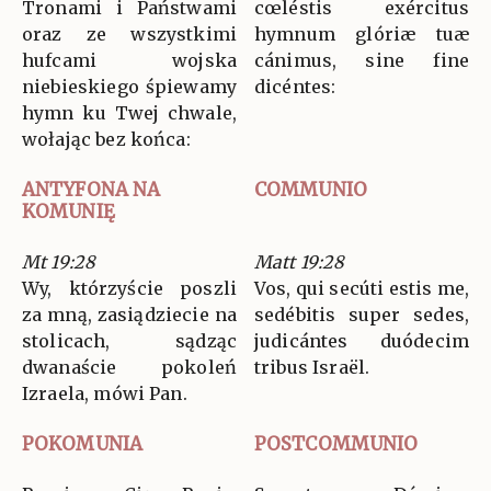
Tronami i Państwami
cœléstis exércitus
oraz ze wszystkimi
hymnum glóriæ tuæ
hufcami wojska
cánimus, sine fine
niebieskiego śpiewamy
dicéntes:
hymn ku Twej chwale,
wołając bez końca:
ANTYFONA NA
COMMUNIO
KOMUNIĘ
Mt 19:28
Matt 19:28
Wy, którzyście poszli
Vos, qui secúti estis me,
za mną, zasiądziecie na
sedébitis super sedes,
stolicach, sądząc
judicántes duódecim
dwanaście pokoleń
tribus Israël.
Izraela, mówi Pan.
POKOMUNIA
POSTCOMMUNIO