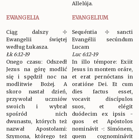
Allelúja.
EWANGELIA
EVANGELIUM
Ciąg dalszy ☩
Sequéntia ☩ sancti
Ewangelii świętej
Evangélii secúndum
według Łukasza.
Lucam
Łk 6:12-19
Luc 6:12-19
Onego czasu: Odszedł
In illo témpore: Exiit
Jezus na górę modlić
Jesus in montem oráre,
się i spędził noc na
et erat pernóctans in
modlitwie Bożej. A
oratióne Dei. Et cum
skoro nastał dzień,
dies factus esset,
przywołał uczniów
vocavit discípulos
swoich i wybrał
suos, et elégit
spośród nich
duódecim ex ipsis -
dwunastu, których też
quos et Apóstolos
nazwał Apostołami:
nominávit -: Simónem,
Szymona, którego też
quem cognominávit