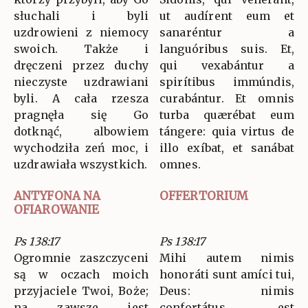
słuchali i byli
ut audírent eum et
uzdrowieni z niemocy
sanaréntur a
swoich. Także i
languóribus suis. Et,
dręczeni przez duchy
qui vexabántur a
nieczyste uzdrawiani
spirítibus immúndis,
byli. A cała rzesza
curabántur. Et omnis
pragnęła się Go
turba quærébat eum
dotknąć, albowiem
tángere: quia virtus de
wychodziła zeń moc, i
illo exíbat, et sanábat
uzdrawiała wszystkich.
omnes.
ANTYFONA NA
OFFERTORIUM
OFIAROWANIE
Ps 138:17
Ps 138:17
Ogromnie zaszczyceni
Mihi autem nimis
są w oczach moich
honoráti sunt amíci tui,
przyjaciele Twoi, Boże;
Deus: nimis
na zawsze jest
confortátus est