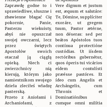
Zaprawdę godne to i
Vere dignum et justum
sprawiedliwe, słuszne i
est, æquum et salutáre:
zbawienne błagać Cię
Te, Dómine, supplíciter
pokornie, Panie,
exoráre, ut gregem
Pasterzu wiekuisty,
tuum, Pastor ætérne,
abyś nie opuszczał
non déseras: sed per
swojej owczarni, lecz
beátos Apóstolos tuos
przez świętych
contínua protectióne
Apostołów swoich
custódias. Ut iísdem
otaczał ją ciągłą
rectóribus gubernétur,
opieką. Niech ci
quos óperis tui vicários
zwierzchnicy nią
eídem contulísti
kierują, którym jako
præésse pastóres. Et
namiestnikom swojego
ídeo cum Angelis et
dzieła zleciłeś władzę
Archángelis, cum
pasterską.
Thronis et
Przeto z Aniołami i
Dominatiónibus
Archaniołami, z
cumque omni milítia