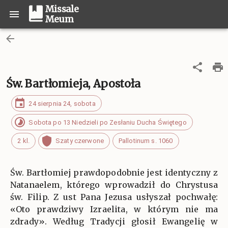
Missale
Meum
Św. Bartłomieja, Apostoła
24 sierpnia 24, sobota
Sobota po 13 Niedzieli po Zesłaniu Ducha Świętego
2 kl.
Szaty czerwone
Pallotinum s. 1060
Św. Bartłomiej prawdopodobnie jest identyczny z
Natanaelem, którego wprowadził do Chrystusa
św. Filip. Z ust Pana Jezusa usłyszał pochwałę:
«Oto prawdziwy Izraelita, w którym nie ma
zdrady». Według Tradycji głosił Ewangelię w