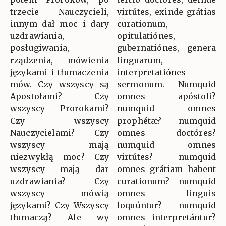
trzecie Nauczycieli,
virtútes, exinde grátias
innym dał moc i dary
curationum,
uzdrawiania,
opitulatiónes,
posługiwania,
gubernatiónes, genera
rządzenia, mówienia
linguarum,
językami i tłumaczenia
interpretatiónes
mów. Czy wszyscy są
sermonum. Numquid
Apostołami? Czy
omnes apóstoli?
wszyscy Prorokami?
numquid omnes
Czy wszyscy
prophétæ? numquid
Nauczycielami? Czy
omnes doctóres?
wszyscy mają
numquid omnes
niezwykłą moc? Czy
virtútes? numquid
wszyscy mają dar
omnes grátiam habent
uzdrawiania? Czy
curationum? numquid
wszyscy mówią
omnes linguis
językami? Czy Wszyscy
loquúntur? numquid
tłumaczą? Ale wy
omnes interpretántur?