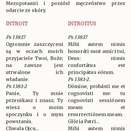
Mezopotamii i poniósł męczeństwo przez
odarcie ze skóry.
INTROIT
INTROITUS
Ps 138:17
Ps 138:17
Ogromnie zaszczyceni
Mihi autem nimis
są w oczach moich
honoráti sunt amíci tui,
przyjaciele Twoi, Boże;
Deus: nimis
na zawsze jest
confortátus est
utrwalone ich
principátus eórum.
władanie.
Ps 138:1-2.
Ps 138:1-2
Dómine, probásti me et
Panie, Ty mnie
cognovísti me: tu
przenikasz i znasz; Ty
cognovísti sessiónem
wiesz o moim
meam et
spoczynku i o mym
resurrectiónem meam.
powstaniu.
Glória Patri…
Chwała Ojcu…
Mihi autem nimis