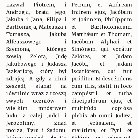
nazwał Piotrem, i
Petrum, et Andream
Andrzeja, brata jego,
fratrem ejus, Jacóbum
Jakuba i Jana, Filipa i
et Joánnem, Philíppum
Bartłomieja, Mateusza i
et Bartholomæum,
Tomasza, Jakuba
Matthǽum et Thomam,
Alfeuszowego i
Jacóbum Alphæi et
Szymona, którego
Simónem, qui vocátur
zowią Zelotą, Judę
Zelótes, et Judam
Jakubowego i Judasza
Jacóbi, et Judam
Iszkariotę, który był
Iscariótem, qui fuit
zdrajcą. A gdy z nimi
próditor. Et descéndens
zeszedł, stanął na
cum illis, stetit in loco
równinie wraz z rzeszą
campéstri, et turba
swych uczniów i
discipulórum ejus, et
wielkim mnóstwem
multitúdo copiósa
ludu z całej Judei i
plebis ab omni Judæa,
Jerozolimy, znad
et Jerúsalem, et
morza, Tyru i Sydonu,
marítima, et Tyri, et
którzy przybyli, aby Go
Sidónis, qui vénerant,