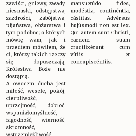
zawiści, gniewy, zwady,
mansuetúdo, fides,
niesnaski, odstępstwa,
modéstia, continéntia,
zazdrości, zabójstwa,
cástitas. Advérsus
pijaństwa, obżarstwa i
hujúsmodi non est lex.
tym podobne; o których
Qui autem sunt Christi,
mówię wam, jak i
carnem suam
przedtem mówiłem, że
crucifixérunt cum
ci, którzy takich rzeczy
vítiis et
się dopuszczają,
concupiscéntiis.
Królestwa Boże nie
dostąpią.
A owocem ducha jest
miłość, wesele, pokój,
cierpliwość,
uprzejmość, dobroć,
wspaniałomyślność,
łagodność, wierność,
skromność,
wstrzemięźliwość,