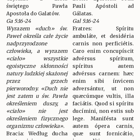
świętego Pawła
Pauli Apóstoli ad
Apostoła do Galatów.
Gálatas.
Ga 5:16-24
Gal 5:16-24
Wyrazem «duch» św.
Fratres: Spíritu
Paweł określa całe życie
ambuláte, et desidéria
nadprzyrodzone
carnis non perficiétis.
człowieka, a wyrazem
Caro enim concupíscit
«ciało» wszystkie
advérsus spíritum,
egoistyczne skłonności
spíritus autem
natury ludzkiej skażonej
advérsus carnem: hæc
przez grzech
enim sibi ínvicem
pierworodny. «Duch nie
adversántur, ut non
jest zatem u św. Pawła
quæcúmque vultis, illa
określeniem duszy, a
faciátis. Quod si spíritu
«ciało» nie jest
ducímini, non estis sub
określeniem fizycznego
lege. Manifésta sunt
organizmu człowieka».
autem ópera carnis,
Bracia: Według ducha
quæ sunt fornicátio,