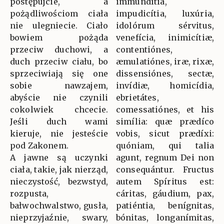
postępujcie, a
immundítia,
pożądliwościom ciała
impudicítia, luxúria,
nie ulegniecie. Ciało
idolórum sérvitus,
bowiem pożąda
venefícia, inimicítiæ,
przeciw duchowi, a
contentiónes,
duch przeciw ciału, bo
æmulatiónes, iræ, rixæ,
sprzeciwiają się one
dissensiónes, sectæ,
sobie nawzajem,
invídiæ, homicídia,
abyście nie czynili
ebrietátes,
cokolwiek chcecie.
comessatiónes, et his
Jeśli duch wami
simília: quæ prædíco
kieruje, nie jesteście
vobis, sicut prædíxi:
pod Zakonem.
quóniam, qui talia
A jawne są uczynki
agunt, regnum Dei non
ciała, takie, jak nierząd,
consequántur. Fructus
nieczystość, bezwstyd,
autem Spíritus est:
rozpusta,
cáritas, gáudium, pax,
bałwochwalstwo, gusła,
patiéntia, benígnitas,
nieprzyjaźnie, swary,
bónitas, longanímitas,