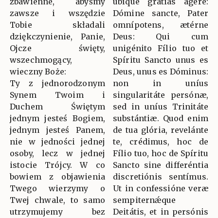
zbawienne, abyśmy
ubíque grátias ágere:
zawsze i wszędzie
Dómine sancte, Pater
Tobie składali
omnípotens, ætérne
dziękczynienie, Panie,
Deus: Qui cum
Ojcze święty,
unigénito Fílio tuo et
wszechmogący,
Spíritu Sancto unus es
wieczny Boże:
Deus, unus es Dóminus:
Ty z jednorodzonym
non in uníus
Synem Twoim i
singularitáte persónæ,
Duchem Świętym
sed in uníus Trinitáte
jednym jesteś Bogiem,
substántiæ. Quod enim
jednym jesteś Panem,
de tua glória, revelánte
nie w jedności jednej
te, crédimus, hoc de
osoby, lecz w jednej
Fílio tuo, hoc de Spíritu
istocie Trójcy. W co
Sancto sine differéntia
bowiem z objawienia
discretiónis sentímus.
Twego wierzymy o
Ut in confessióne veræ
Twej chwale, to samo
sempiternǽque
utrzymujemy bez
Deitátis, et in persónis