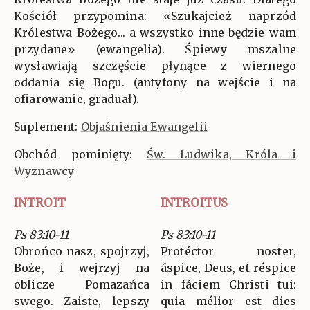
Kościół przypomina: «Szukajcież naprzód
Królestwa Bożego... a wszystko inne będzie wam
przydane» (ewangelia). Śpiewy mszalne
wysławiają szczęście płynące z wiernego
oddania się Bogu. (antyfony na wejście i na
ofiarowanie, graduał).
Suplement:
Objaśnienia Ewangelii
Obchód pominięty:
Św. Ludwika, Króla i
Wyznawcy
INTROIT
INTROITUS
Ps 83:10-11
Ps 83:10-11
Obrońco nasz, spojrzyj,
Protéctor noster,
Boże, i wejrzyj na
áspice, Deus, et réspice
oblicze Pomazańca
in fáciem Christi tui:
swego. Zaiste, lepszy
quia mélior est dies