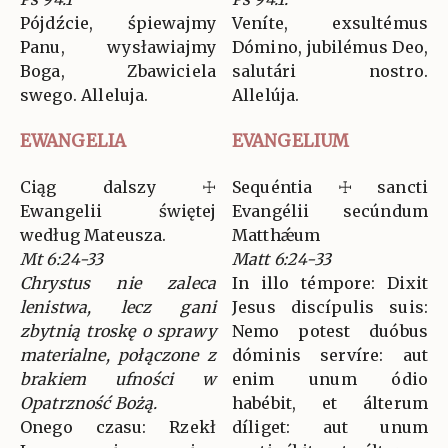
Pójdźcie, śpiewajmy
Veníte, exsultémus
Panu, wysławiajmy
Dómino, jubilémus Deo,
Boga, Zbawiciela
salutári nostro.
swego. Alleluja.
Allelúja.
EWANGELIA
EVANGELIUM
Ciąg dalszy ☩
Sequéntia ☩ sancti
Ewangelii świętej
Evangélii secúndum
według Mateusza.
Matthǽum
Mt 6:24-33
Matt 6:24-33
Chrystus nie zaleca
In illo témpore: Dixit
lenistwa, lecz gani
Jesus discípulis suis:
zbytnią troskę o sprawy
Nemo potest duóbus
materialne, połączone z
dóminis servíre: aut
brakiem ufności w
enim unum ódio
Opatrzność Bożą.
habébit, et álterum
Onego czasu: Rzekł
díliget: aut unum