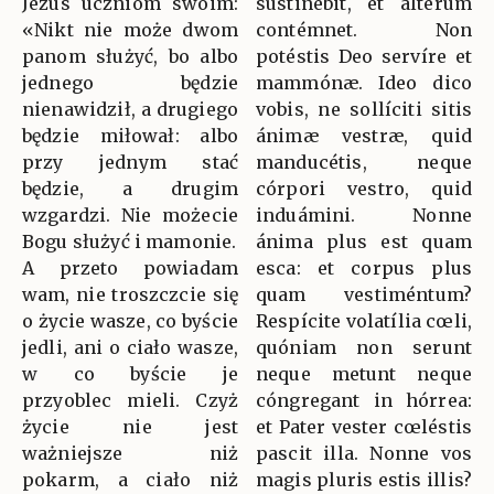
Jezus uczniom swoim:
sustinébit, et álterum
«Nikt nie może dwom
contémnet. Non
panom służyć, bo albo
potéstis Deo servíre et
jednego będzie
mammónæ. Ideo dico
nienawidził, a drugiego
vobis, ne sollíciti sitis
będzie miłował: albo
ánimæ vestræ, quid
przy jednym stać
manducétis, neque
będzie, a drugim
córpori vestro, quid
wzgardzi. Nie możecie
induámini. Nonne
Bogu służyć i mamonie.
ánima plus est quam
A przeto powiadam
esca: et corpus plus
wam, nie troszczcie się
quam vestiméntum?
o życie wasze, co byście
Respícite volatília cœli,
jedli, ani o ciało wasze,
quóniam non serunt
w co byście je
neque metunt neque
przyoblec mieli. Czyż
cóngregant in hórrea:
życie nie jest
et Pater vester cœléstis
ważniejsze niż
pascit illa. Nonne vos
pokarm, a ciało niż
magis pluris estis illis?