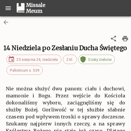
Missale
Meum
14 Niedziela po Zesłaniu Ducha Świętego
25 sierpnia 24, niedziela
2 kl.
Szaty zielone
Pallotinum s. 539
Nie można służyć dwu panom: ciału i duchowi,
mamonie i Bogu. Przez wejście do Kościoła
dokonaliśmy wyboru, zaciągnęliśmy się do
służby Bożej. Gorliwość w tej służbie słabnie
czasem pod wpływem troski o sprawy doczesne.
Szukamy najpierw innych rzeczy, a na sprawy
Królestwa Bożego nie staje już czasu. Dlatego