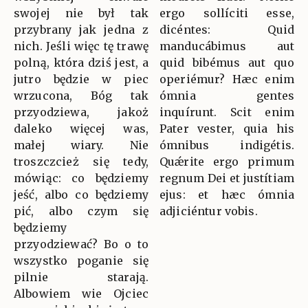
swojej nie był tak
ergo sollíciti esse,
przybrany jak jedna z
dicéntes: Quid
nich. Jeśli więc tę trawę
manducábimus aut
polną, która dziś jest, a
quid bibémus aut quo
jutro będzie w piec
operiémur? Hæc enim
wrzucona, Bóg tak
ómnia gentes
przyodziewa, jakoż
inquírunt. Scit enim
daleko więcej was,
Pater vester, quia his
małej wiary. Nie
ómnibus indigétis.
troszczcież się tedy,
Quǽrite ergo primum
mówiąc: co będziemy
regnum Dei et justítiam
jeść, albo co będziemy
ejus: et hæc ómnia
pić, albo czym się
adjiciéntur vobis.
będziemy
przyodziewać? Bo o to
wszystko poganie się
pilnie starają.
Albowiem wie Ojciec