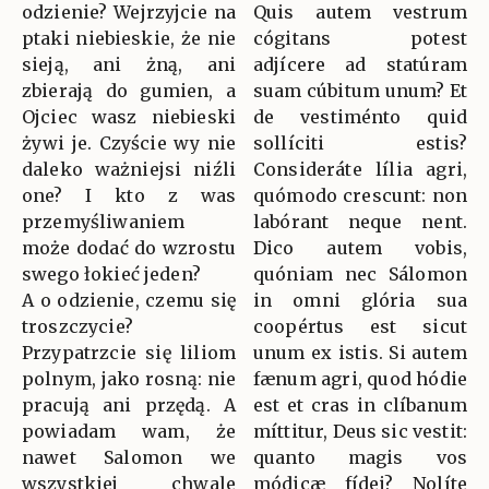
odzienie? Wejrzyjcie na
Quis autem vestrum
ptaki niebieskie, że nie
cógitans potest
sieją, ani żną, ani
adjícere ad statúram
zbierają do gumien, a
suam cúbitum unum? Et
Ojciec wasz niebieski
de vestiménto quid
żywi je. Czyście wy nie
sollíciti estis?
daleko ważniejsi niźli
Consideráte lília agri,
one? I kto z was
quómodo crescunt: non
przemyśliwaniem
labórant neque nent.
może dodać do wzrostu
Dico autem vobis,
swego łokieć jeden?
quóniam nec Sálomon
A o odzienie, czemu się
in omni glória sua
troszczycie?
coopértus est sicut
Przypatrzcie się liliom
unum ex istis. Si autem
polnym, jako rosną: nie
fænum agri, quod hódie
pracują ani przędą. A
est et cras in clíbanum
powiadam wam, że
míttitur, Deus sic vestit:
nawet Salomon we
quanto magis vos
wszystkiej chwale
módicæ fídei? Nolíte