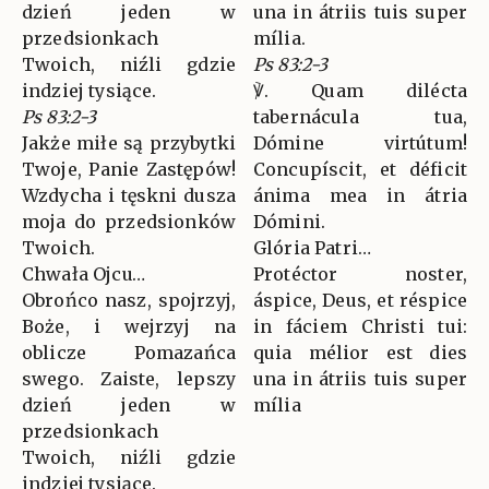
dzień jeden w
una in átriis tuis super
przedsionkach
mília.
Twoich, niźli gdzie
Ps 83:2-3
indziej tysiące.
℣. Quam dilécta
Ps 83:2-3
tabernácula tua,
Jakże miłe są przybytki
Dómine virtútum!
Twoje, Panie Zastępów!
Concupíscit, et déficit
Wzdycha i tęskni dusza
ánima mea in átria
moja do przedsionków
Dómini.
Twoich.
Glória Patri…
Chwała Ojcu…
Protéctor noster,
Obrońco nasz, spojrzyj,
áspice, Deus, et réspice
Boże, i wejrzyj na
in fáciem Christi tui:
oblicze Pomazańca
quia mélior est dies
swego. Zaiste, lepszy
una in átriis tuis super
dzień jeden w
mília
przedsionkach
Twoich, niźli gdzie
indziej tysiące.