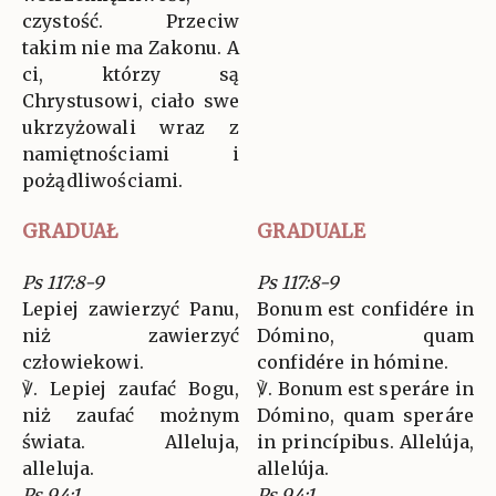
czystość. Przeciw
takim nie ma Zakonu. A
ci, którzy są
Chrystusowi, ciało swe
ukrzyżowali wraz z
namiętnościami i
pożądliwościami.
GRADUAŁ
GRADUALE
Ps 117:8-9
Ps 117:8-9
Lepiej zawierzyć Panu,
Bonum est confidére in
niż zawierzyć
Dómino, quam
człowiekowi.
confidére in hómine.
℣. Lepiej zaufać Bogu,
℣. Bonum est speráre in
niż zaufać możnym
Dómino, quam speráre
świata. Alleluja,
in princípibus. Allelúja,
alleluja.
allelúja.
Ps 94:1
Ps 94:1.