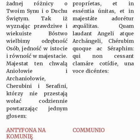
żadnej różnicy o
propríetas, et in
Twoim Synu i o Duchu
esséntia únitas, et in
Świętym. Tak iż
majestáte adorétur
wyznając prawdziwe i
æquálitas. Quam
wiekuiste Bóstwo
laudant Angeli atque
wielbimy odrębność
Archángeli, Chérubim
Osób, jedność w istocie
quoque ac Séraphim:
i równość w majestacie.
qui non cessant
Majestat ten chwalą
clamáre cotídie, una
Aniołowie i
voce dicéntes:
Archaniołowie,
Cherubini i Serafini,
którzy nie przestają
wołać codziennie
powtarzając jednym
głosem:
ANTYFONA NA
COMMUNIO
KOMUNIĘ