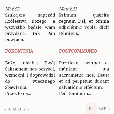
Mt 6:33
Matt 6:33
Szukajcie naprzód
Primum quǽrite
Królestwa Bożego, a
regnum Dei, et ómnia
wszystko będzie wam
adjiciéntur vobis, dicit
przydane, tak Pan
Dóminus.
powiada.
POKOMUNIA
POSTCOMMUNIO
Boże, niechaj Twój
Puríficent semper et
Sakrament nas oczyści,
múniant tua
wzmocni i doprowadzi
sacraménta nos, Deus:
do wiecznego
et ad perpétuæ ducant
zbawienia.
salvatiónis efféctum.
Przez Pana…
Per Dominum…
☩ A. M. D. G. ☩
v5.16.1
PL
LAT