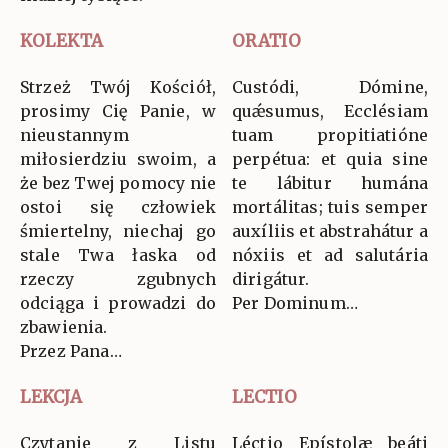
KOLEKTA
ORATIO
Strzeż Twój Kościół,
Custódi, Dómine,
prosimy Cię Panie, w
quǽsumus, Ecclésiam
nieustannym
tuam propitiatióne
miłosierdziu swoim, a
perpétua: et quia sine
że bez Twej pomocy nie
te lábitur humána
ostoi się człowiek
mortálitas; tuis semper
śmiertelny, niechaj go
auxíliis et abstrahátur a
stale Twa łaska od
nóxiis et ad salutária
rzeczy zgubnych
dirigátur.
odciąga i prowadzi do
Per Dominum…
zbawienia.
Przez Pana…
LEKCJA
LECTIO
Czytanie z Listu
Léctio Epístolæ beáti