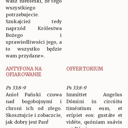
wasz niebieski, że tego
wszystkiego
potrzebujecie.
Szukajcież tedy
naprzód Królestwa
Bożego i
sprawiedliwości jego, a
to wszystko będzie
wam przydane».
ANTYFONA NA
OFFERTORIUM
OFIAROWANIE
Ps 33:8-9
Ps 33:8-9
Anioł Pański czuwa
Immíttet Angelus
nad bogobojnymi i
Dómini in circúitu
chroni ich od złego.
timéntium eum, et
Skosztujcie i zobaczcie,
erípiet eos: gustáte et
jak dobry jest Pan!
vidéte, quóniam suávis