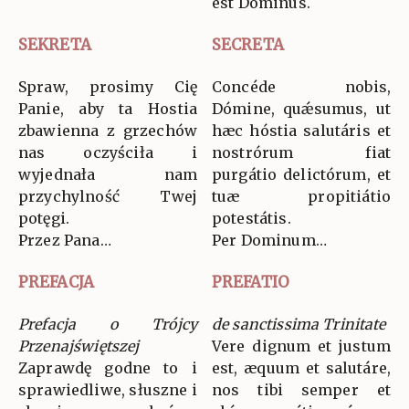
est Dóminus.
SEKRETA
SECRETA
Spraw, prosimy Cię
Concéde nobis,
Panie, aby ta Hostia
Dómine, quǽsumus, ut
zbawienna z grzechów
hæc hóstia salutáris et
nas oczyściła i
nostrórum fiat
wyjednała nam
purgátio delictórum, et
przychylność Twej
tuæ propitiátio
potęgi.
potestátis.
Przez Pana…
Per Dominum…
PREFACJA
PREFATIO
Prefacja o Trójcy
de sanctissima Trinitate
Przenajświętszej
Vere dignum et justum
Zaprawdę godne to i
est, æquum et salutáre,
sprawiedliwe, słuszne i
nos tibi semper et