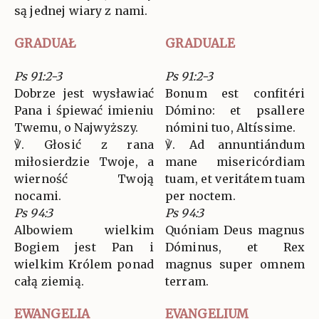
są jednej wiary z nami.
GRADUAŁ
GRADUALE
Ps 91:2-3
Ps 91:2-3
Dobrze jest wysławiać
Bonum est confitéri
Pana i śpiewać imieniu
Dómino: et psallere
Twemu, o Najwyższy.
nómini tuo, Altíssime.
℣. Głosić z rana
℣. Ad annuntiándum
miłosierdzie Twoje, a
mane misericórdiam
wierność Twoją
tuam, et veritátem tuam
nocami.
per noctem.
Ps 94:3
Ps 94:3
Albowiem wielkim
Quóniam Deus magnus
Bogiem jest Pan i
Dóminus, et Rex
wielkim Królem ponad
magnus super omnem
całą ziemią.
terram.
EWANGELIA
EVANGELIUM