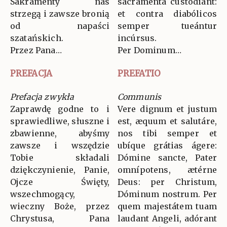
Sakramenty nas
sacramenta custodiant:
strzegą i zawsze bronią
et contra diabólicos
od napaści
semper tueántur
szatańskich.
incúrsus.
Przez Pana…
Per Dominum…
PREFACJA
PREFATIO
Prefacja zwykła
Communis
Zaprawdę godne to i
Vere dignum et justum
sprawiedliwe, słuszne i
est, æquum et salutáre,
zbawienne, abyśmy
nos tibi semper et
zawsze i wszędzie
ubíque grátias ágere:
Tobie składali
Dómine sancte, Pater
dziękczynienie, Panie,
omnípotens, ætérne
Ojcze Święty,
Deus: per Christum,
wszechmogący,
Dóminum nostrum. Per
wieczny Boże, przez
quem majestátem tuam
Chrystusa, Pana
laudant Angeli, adórant