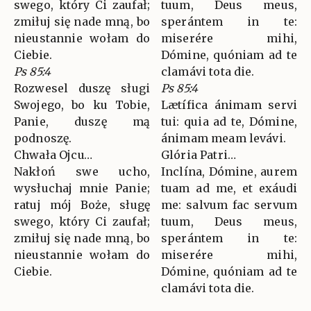
swego, który Ci zaufał;
tuum, Deus meus,
zmiłuj się nade mną, bo
sperántem in te:
nieustannie wołam do
miserére mihi,
Ciebie.
Dómine, quóniam ad te
Ps 85:4
clamávi tota die.
Rozwesel duszę sługi
Ps 85:4
Swojego, bo ku Tobie,
Lætífica ánimam servi
Panie, duszę mą
tui: quia ad te, Dómine,
podnoszę.
ánimam meam levávi.
Chwała Ojcu…
Glória Patri…
Nakłoń swe ucho,
Inclína, Dómine, aurem
wysłuchaj mnie Panie;
tuam ad me, et exáudi
ratuj mój Boże, sługę
me: salvum fac servum
swego, który Ci zaufał;
tuum, Deus meus,
zmiłuj się nade mną, bo
sperántem in te:
nieustannie wołam do
miserére mihi,
Ciebie.
Dómine, quóniam ad te
clamávi tota die.