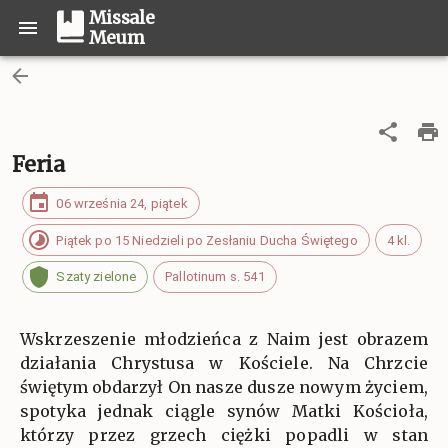
Missale
Meum
Feria
06 września 24, piątek
Piątek po 15 Niedzieli po Zesłaniu Ducha Świętego
4 kl.
Szaty zielone
Pallotinum s. 541
Wskrzeszenie młodzieńca z Naim jest obrazem
działania Chrystusa w Kościele. Na Chrzcie
świętym obdarzył On nasze dusze nowym życiem,
spotyka jednak ciągle synów Matki Kościoła,
którzy przez grzech ciężki popadli w stan