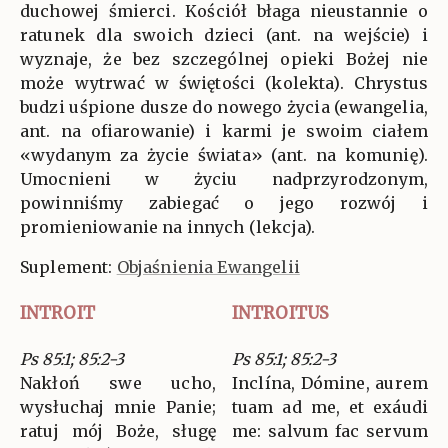
duchowej śmierci. Kościół błaga nieustannie o
ratunek dla swoich dzieci (ant. na wejście) i
wyznaje, że bez szczególnej opieki Bożej nie
może wytrwać w świętości (kolekta). Chrystus
budzi uśpione dusze do nowego życia (ewangelia,
ant. na ofiarowanie) i karmi je swoim ciałem
«wydanym za życie świata» (ant. na komunię).
Umocnieni w życiu nadprzyrodzonym,
powinniśmy zabiegać o jego rozwój i
promieniowanie na innych (lekcja).
Suplement:
Objaśnienia Ewangelii
INTROIT
INTROITUS
Ps 85:1; 85:2-3
Ps 85:1; 85:2-3
Nakłoń swe ucho,
Inclína, Dómine, aurem
wysłuchaj mnie Panie;
tuam ad me, et exáudi
ratuj mój Boże, sługę
me: salvum fac servum