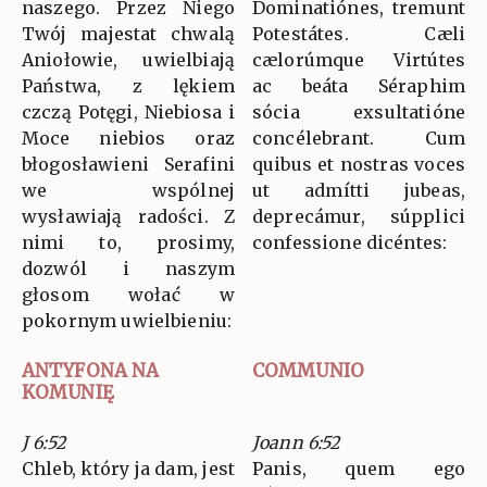
naszego. Przez Niego
Dominatiónes, tremunt
Twój majestat chwalą
Potestátes. Cæli
Aniołowie, uwielbiają
cælorúmque Virtútes
Państwa, z lękiem
ac beáta Séraphim
czczą Potęgi, Niebiosa i
sócia exsultatióne
Moce niebios oraz
concélebrant. Cum
błogosławieni Serafini
quibus et nostras voces
we wspólnej
ut admítti jubeas,
wysławiają radości. Z
deprecámur, súpplici
nimi to, prosimy,
confessione dicéntes:
dozwól i naszym
głosom wołać w
pokornym uwielbieniu:
ANTYFONA NA
COMMUNIO
KOMUNIĘ
J 6:52
Joann 6:52
Chleb, który ja dam, jest
Panis, quem ego