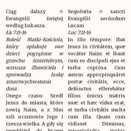
Ciąg dalszy ☩
Sequéntia ☩ sancti
Ewangelii świętej
Evangélii secúndum
według Łukasza.
Lucam
Łk 7:11-16
Luc 7:11-16
Boleść Matki-Kościoła,
In illo témpore: Ibat
który opłakuje swe
Jesus in civitátem, quæ
dzieci pogrążone w
vocátur Naim: et ibant
grzechu śmiertelnym,
cum eo discípuli ejus et
wzrusza Zbawiciela i
turba copiósa. Cum
sprowadza łaskę
autem appropinquáret
zmartwychwstania
portæ civitátis, ecce,
dusz.
defúnctus efferebátur
Onego czasu: Szedł
fílius únicus matris
Jezus do miasta, które
suæ: et hæc vídua erat,
zowią Naim, a z Nim
et turba civitátis multa
szli uczniowie Jego i
cum illa. Quam cum
rzesza wielka. A gdy się
vidísset Dóminus,
przybliżył do bramy
misericórdia motus