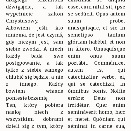
dźwigajcie, a tak
esse, cum nihil sit, ipse
wypełnicie zakon
se sedúcit. Opus autem
Chrystusowy.
suum probet
Albowiem jeśli kto
unusquísque, et sic in
mniema, że jest czymś,
semetípso tantum
gdy niczym jest, sam
glóriam habébit, et non
siebie zwodzi. A niech
in áltero. Unusquísque
każdy bada swe
enim onus suum
postępowanie, a tak
portábit. Commúnicet
tylko z siebie samego
autem is, qui
chlubić się będzie, a nie
catechizátur verbo, ei,
z innego. Każdy
qui se catechízat, in
bowiem własne
ómnibus bonis. Nolíte
poniesie brzemię.
erráre: Deus non
Ten, który pobiera
irridétur. Quæ enim
naukę, niech z
semináverit homo, hæc
wszystkimi dobrami
et metet. Quóniam qui
dzieli się z tym, który
séminat in carne sua,