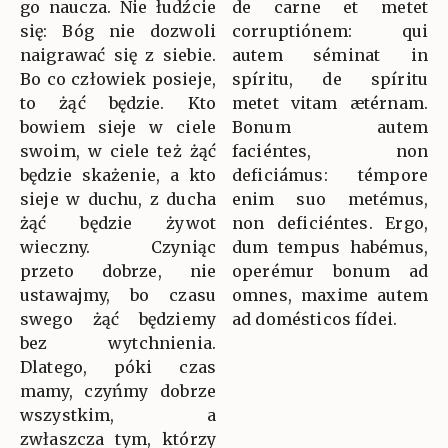
go naucza. Nie łudźcie
de carne et metet
się: Bóg nie dozwoli
corruptiónem: qui
naigrawać się z siebie.
autem séminat in
Bo co człowiek posieje,
spíritu, de spíritu
to żąć będzie. Kto
metet vitam ætérnam.
bowiem sieje w ciele
Bonum autem
swoim, w ciele też żąć
faciéntes, non
będzie skażenie, a kto
deficiámus: témpore
sieje w duchu, z ducha
enim suo metémus,
żąć będzie żywot
non deficiéntes. Ergo,
wieczny. Czyniąc
dum tempus habémus,
przeto dobrze, nie
operémur bonum ad
ustawajmy, bo czasu
omnes, maxime autem
swego żąć będziemy
ad domésticos fídei.
bez wytchnienia.
Dlatego, póki czas
mamy, czyńmy dobrze
wszystkim, a
zwłaszcza tym, którzy