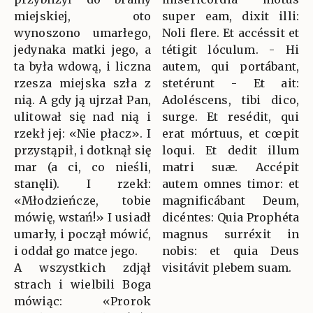
miejskiej, oto
super eam, dixit illi:
wynoszono umarłego,
Noli flere. Et accéssit et
jedynaka matki jego, a
tétigit lóculum. - Hi
ta była wdową, i liczna
autem, qui portábant,
rzesza miejska szła z
stetérunt - Et ait:
nią. A gdy ją ujrzał Pan,
Adoléscens, tibi dico,
ulitował się nad nią i
surge. Et resédit, qui
rzekł jej: «Nie płacz». I
erat mórtuus, et cœpit
przystąpił, i dotknął się
loqui. Et dedit illum
mar (a ci, co nieśli,
matri suæ. Accépit
stanęli). I rzekł:
autem omnes timor: et
«Młodzieńcze, tobie
magnificábant Deum,
mówię, wstań!» I usiadł
dicéntes: Quia Prophéta
umarły, i począł mówić,
magnus surréxit in
i oddał go matce jego.
nobis: et quia Deus
A wszystkich zdjął
visitávit plebem suam.
strach i wielbili Boga
mówiąc: «Prorok