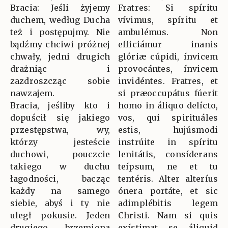
Bracia: Jeśli żyjemy
Fratres: Si spíritu
duchem, według Ducha
vívimus, spíritu et
też i postępujmy. Nie
ambulémus. Non
bądźmy chciwi próżnej
efficiámur inanis
chwały, jedni drugich
glóriæ cúpidi, ínvicem
drażniąc i
provocántes, ínvicem
zazdroszcząc sobie
invidéntes. Fratres, et
nawzajem.
si præoccupátus fúerit
Bracia, jeśliby kto i
homo in áliquo delícto,
dopuścił się jakiego
vos, qui spirituáles
przestępstwa, wy,
estis, hujúsmodi
którzy jesteście
instrúite in spíritu
duchowi, pouczcie
lenitátis, consíderans
takiego w duchu
teípsum, ne et tu
łagodności, bacząc
tentéris. Alter alteríus
każdy na samego
ónera portáte, et sic
siebie, abyś i ty nie
adimplébitis legem
uległ pokusie. Jeden
Christi. Nam si quis
drugiego brzemiona
exístimat se áliquid