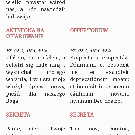
wielki powstał wśród
nas, a Bóg nawiedził
lud swój».
ANTYFONA NA
OFFERTORIUM
OFIAROWANIE
Ps 39:2; 39:3; 39:4
Ps 39:2; 39:3; 39:4
Ufałem, Panu ufałem, a
Exspéctans exspectávi
schylił się nade mną i
Dóminum, et respéxit
wysłuchał mojego
me: et exaudívit
wołania, i w usta moje
deprecatiónem meam:
włożył śpiew nowy,
et immísit in os meum
pieśń dla naszego
cánticum novum,
Boga.
hymnum Deo nostro.
SEKRETA
SECRETA
Panie, niech Twoje
Tua nos, Dómine,