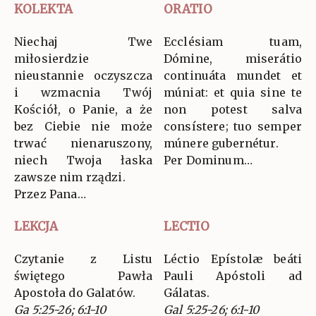
KOLEKTA
ORATIO
Niechaj Twe
Ecclésiam tuam,
miłosierdzie
Dómine, miserátio
nieustannie oczyszcza
continuáta mundet et
i wzmacnia Twój
múniat: et quia sine te
Kościół, o Panie, a że
non potest salva
bez Ciebie nie może
consístere; tuo semper
trwać nienaruszony,
múnere gubernétur.
niech Twoja łaska
Per Dominum…
zawsze nim rządzi.
Przez Pana…
LEKCJA
LECTIO
Czytanie z Listu
Léctio Epístolæ beáti
świętego Pawła
Pauli Apóstoli ad
Apostoła do Galatów.
Gálatas.
Ga 5:25-26; 6:1-10
Gal 5:25-26; 6:1-10