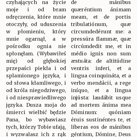
czyhających na życie
de mánibus
moje i od bram
quæréntium ánimam
udręczenia, które mnie
meam, et de portis
otoczyły, od uduszenia
tribulatiónum, quæ
w płomieniu, który
circumdedérunt me: a
mnie ogarnął, a w
pressúra flammæ, quæ
pośrodku ognia nie
circúmdedit me, et in
spłonęłam. (Wybawiłeś
médio ignis non sum
mię) od głębokiej
æstuáta: de altitúdine
przepaści piekła i od
ventris inferi, et a
splamionego języka, i
lingua coinquináta, et a
od słowa kłamliwego, i
verbo mendácii, a rege
od króla niegodziwego,
iníquo, et a lingua
i od niesprawiedliwego
injústa: laudábit usque
języka. Dusza moja do
ad mortem ánima mea
śmierci wielbić będzie
Dóminum: quóniam
Pana, bo wybawiasz
éruis sustinéntes te, et
tych, którzy Tobie ufają,
líberas eos de mánibus
i wyzwalasz ich z rąk
géntium, Dómine, Deus