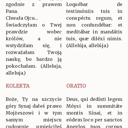
zgodnie z prawem
Loquébar de
Pana.
testimóniis tuis in
Chwała Ojcu…
conspéctu regum, et
Świadczyłam o Twej
non confundébar: et
prawdzie wobec
meditábar in mandátis
królów, a nie
tuis, quæ diléxi nimis.
wstydziłam się, i
(Allelúja, allelúja.)
rozważałam Twoją
naukę, bo bardzo ją
pokochałam. (Alleluja,
alleluja.)
KOLEKTA
ORATIO
Boże, Ty na szczycie
Deus, qui dedísti legem
góry Synaj dałeś prawo
Móysi in summitáte
Mojżeszowi i w tym
montis Sínai, et in
samym miejscu
eódem loco per sanctos
cudownie umieściłeś
Angelos tuos corpus