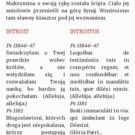
Maksymina o swoją rękę została ścięta. Ciało jej
aniołowie przenieśli na górę Synaj. Wzniesiono
tam sławny klasztor pod jej wezwaniem.
INTROIT
INTROITUS
Ps 118:46-47
Ps 118:46-47
Świadczyłam o Twej
Loquébar de
prawdzie wobec
testimóniis tuis in
królów, a nie
conspéctu regum, et
wstydziłam się, i
non confundébar: et
rozważałam Twoją
meditábar in mandátis
naukę, bo bardzo ją
tuis, quæ diléxi nimis.
pokochałam. (Alleluja,
(Allelúja, allelúja.)
alleluja.)
Ps 118:1
Ps 118:1
Beáti immaculáti in via:
Błogosławieni, których
qui ámbulant in lege
droga jest niepokalana,
Dómini.
którzy postępują
Glória Patri…