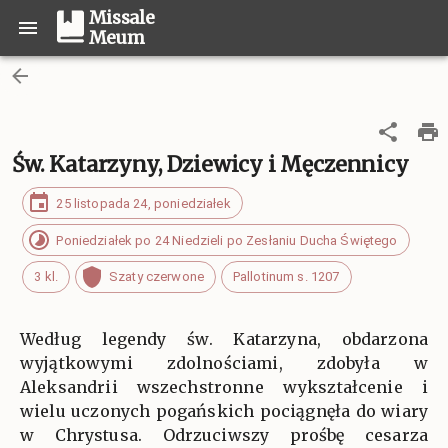
Missale
Meum
Św. Katarzyny, Dziewicy i Męczennicy
25 listopada 24, poniedziałek
Poniedziałek po 24 Niedzieli po Zesłaniu Ducha Świętego
3 kl.
Szaty czerwone
Pallotinum s. 1207
Według legendy św. Katarzyna, obdarzona
wyjątkowymi zdolnościami, zdobyła w
Aleksandrii wszechstronne wykształcenie i
wielu uczonych pogańskich pociągnęła do wiary
w Chrystusa. Odrzuciwszy prośbę cesarza