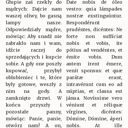
Głupie zaś rzekły do
Date nobis de óleo
mądrych: Dajcie nam
vestro: quia lámpades
waszej oliwy, bo gasną
nostræ exstinguúntur.
lampy nasze.
Respondérunt
Odpowiedziały mądre,
prudéntes, dicéntes: Ne
mówiąc: Aby snadź nie
forte non suffíciat
zabrakło nam i wam,
nobis et vobis, ite
idźcie raczej do
pótius ad vendéntes, et
sprzedających i kupcie
émite vobis. Dum
sobie. A gdy one poszły
autem irent émere,
kupować, przybył
venit sponsus: et quæ
oblubieniec i te, które
parátæ erant,
były gotowe, weszły z
intravérunt cum eo ad
nim na gody. A
núptias, et clausa est
zamknięto drzwi. W
jánua. Novíssime vero
końcu przyszły i
véniunt et réliquæ
pozostałe panny,
vírgines, dicéntes:
mówiąc: Panie, panie,
Dómine, Dómine, áperi
otwórz nam! A on,
nobis. At ille