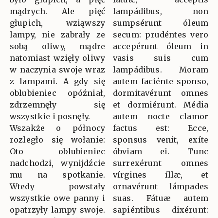
mądrych. Ale pięć
lampádibus, non
głupich, wziąwszy
sumpsérunt óleum
lampy, nie zabrały ze
secum: prudéntes vero
sobą oliwy, mądre
accepérunt óleum in
natomiast wzięły oliwy
vasis suis cum
w naczynia swoje wraz
lampádibus. Moram
z lampami. A gdy się
autem faciénte sponso,
oblubieniec opóźniał,
dormitavérunt omnes
zdrzemnęły się
et dormiérunt. Média
wszystkie i posnęły.
autem nocte clamor
Wszakże o północy
factus est: Ecce,
rozległo się wołanie:
sponsus venit, exíte
Oto oblubieniec
óbviam ei. Tunc
nadchodzi, wynijdźcie
surrexérunt omnes
mu na spotkanie.
vírgines íllæ, et
Wtedy powstały
ornavérunt lámpades
wszystkie owe panny i
suas. Fátuæ autem
opatrzyły lampy swoje.
sapiéntibus dixérunt: