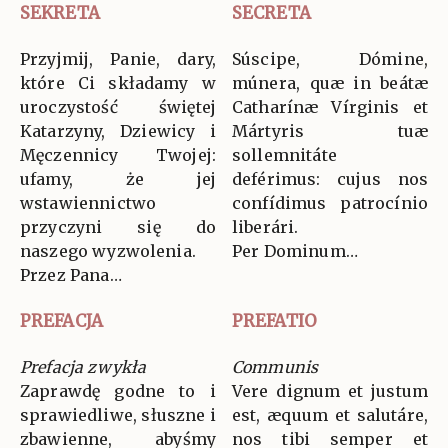
SEKRETA
SECRETA
Przyjmij, Panie, dary,
Súscipe, Dómine,
które Ci składamy w
múnera, quæ in beátæ
uroczystość świętej
Catharínæ Vírginis et
Katarzyny, Dziewicy i
Mártyris tuæ
Męczennicy Twojej:
sollemnitáte
ufamy, że jej
deférimus: cujus nos
wstawiennictwo
confídimus patrocínio
przyczyni się do
liberári.
naszego wyzwolenia.
Per Dominum…
Przez Pana…
PREFACJA
PREFATIO
Prefacja zwykła
Communis
Zaprawdę godne to i
Vere dignum et justum
sprawiedliwe, słuszne i
est, æquum et salutáre,
zbawienne, abyśmy
nos tibi semper et