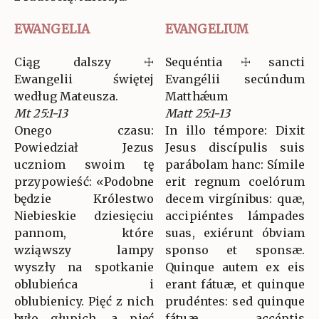
EWANGELIA
EVANGELIUM
Ciąg dalszy ☩
Sequéntia ☩ sancti
Ewangelii świętej
Evangélii secúndum
według Mateusza.
Matthǽum
Mt 25:1-13
Matt 25:1-13
Onego czasu:
In illo témpore: Dixit
Powiedział Jezus
Jesus discípulis suis
uczniom swoim tę
parábolam hanc: Símile
przypowieść: «Podobne
erit regnum coelórum
będzie Królestwo
decem virgínibus: quæ,
Niebieskie dziesięciu
accipiéntes lámpades
pannom, które
suas, exiérunt óbviam
wziąwszy lampy
sponso et sponsæ.
wyszły na spotkanie
Quinque autem ex eis
oblubieńca i
erant fátuæ, et quinque
oblubienicy. Pięć z nich
prudéntes: sed quinque
było głupich, a pięć
fátuæ, accéptis