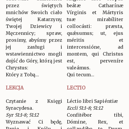
przez świętych
beátæ Catharínæ
mnichów Swoich ciało
Vírginis et Mártyris
świętej Katarzyny,
tuæ mirabíliter
Twojej Dziewicy i
collocásti: præsta,
Męczennicy; spraw,
quǽsumus; ut, ejus
prosimy, abyśmy przez
méritis et
jej zasługi i
intercessióne, ad
wstawiennictwo mogli
montem, qui Christus
dojść do Góry, którą jest
est, perveníre
Chrystus:
valeámus.
Który z Tobą…
Qui tecum…
LEKCJA
LECTIO
Czytanie z Księgi
Léctio libri Sapiéntiæ
Syracydesa.
Eccli 51:1-8; 51:12
Syr 51:1-8; 51:12
Confitébor tibi,
Wyznawać Ci będę,
Dómine, Rex, et
Panie i Królu, i
collaudábo te Deum,