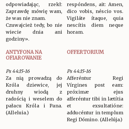
odpowiadając, rzekł:
respóndens, ait: Amen,
Zaprawdę mówię wam,
dico vobis, néscio vos.
że was nie znam.
Vigiláte ítaque, quia
Czuwajcież tedy, bo nie
nescítis diem neque
wiecie dnia ani
horam.
godziny».
ANTYFONA NA
OFFERTORIUM
OFIAROWANIE
Ps 44:15-16
Ps 44:15-16
Za nią prowadzą do
Afferéntur Regi
Króla dziewice, jej
Vírgines post eam:
druhny wiodą z
próximæ ejus
radością i weselem do
afferéntur tibi in lætítia
pałacu Króla i Pana.
et exsultatióne:
(Alleluia.)
adducéntur in templum
Regi Dómino. (Allelúja.)