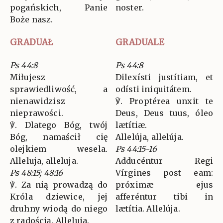
pogańskich, Panie
noster.
Boże nasz.
GRADUAŁ
GRADUALE
Ps 44:8
Ps 44:8
Miłujesz
Dilexísti justítiam, et
sprawiedliwość, a
odísti iniquitátem.
nienawidzisz
℣. Proptérea unxit te
nieprawości.
Deus, Deus tuus, óleo
℣. Dlatego Bóg, twój
lætítiæ.
Bóg, namaścił cię
Allelúja, allelúja.
olejkiem wesela.
Ps 44:15-16
Alleluja, alleluja.
Adducéntur Regi
Ps 48:15; 48:16
Vírgines post eam:
℣. Za nią prowadzą do
próximæ ejus
Króla dziewice, jej
afferéntur tibi in
druhny wiodą do niego
lætítia. Allelúja.
z radością. Alleluja.