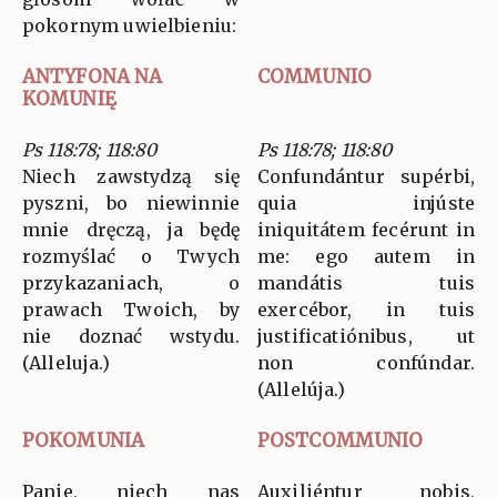
pokornym uwielbieniu:
ANTYFONA NA
COMMUNIO
KOMUNIĘ
Ps 118:78; 118:80
Ps 118:78; 118:80
Niech zawstydzą się
Confundántur supérbi,
pyszni, bo niewinnie
quia injúste
mnie dręczą, ja będę
iniquitátem fecérunt in
rozmyślać o Twych
me: ego autem in
przykazaniach, o
mandátis tuis
prawach Twoich, by
exercébor, in tuis
nie doznać wstydu.
justificatiónibus, ut
(Alleluja.)
non confúndar.
(Allelúja.)
POKOMUNIA
POSTCOMMUNIO
Panie, niech nas
Auxiliéntur nobis,