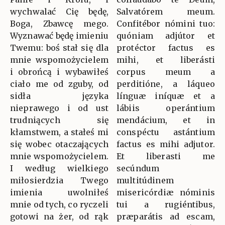
wychwalać Cię będę,
Salvatórem meum.
Boga, Zbawcę mego.
Confitébor nómini tuo:
Wyznawać będę imieniu
quóniam adjútor et
Twemu: boś stał się dla
protéctor factus es
mnie wspomożycielem
mihi, et liberásti
i obrońcą i wybawiłeś
corpus meum a
ciało me od zguby, od
perditióne, a láqueo
sidła języka
línguæ iníquæ et a
nieprawego i od ust
lábiis operántium
trudniących się
mendácium, et in
kłamstwem, a stałeś mi
conspéctu astántium
się wobec otaczających
factus es mihi adjutor.
mnie wspomożycielem.
Et liberasti me
I według wielkiego
secúndum
miłosierdzia Twego
multitúdinem
imienia uwolniłeś
misericórdiæ nóminis
mnie od tych, co ryczeli
tui a rugiéntibus,
gotowi na żer, od rąk
præparátis ad escam,