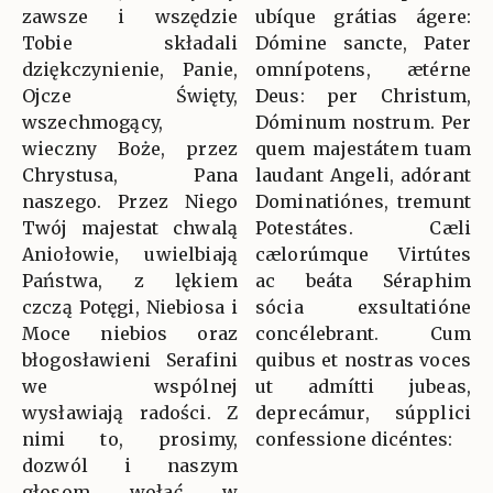
zawsze i wszędzie
ubíque grátias ágere:
Tobie składali
Dómine sancte, Pater
dziękczynienie, Panie,
omnípotens, ætérne
Ojcze Święty,
Deus: per Christum,
wszechmogący,
Dóminum nostrum. Per
wieczny Boże, przez
quem majestátem tuam
Chrystusa, Pana
laudant Angeli, adórant
naszego. Przez Niego
Dominatiónes, tremunt
Twój majestat chwalą
Potestátes. Cæli
Aniołowie, uwielbiają
cælorúmque Virtútes
Państwa, z lękiem
ac beáta Séraphim
czczą Potęgi, Niebiosa i
sócia exsultatióne
Moce niebios oraz
concélebrant. Cum
błogosławieni Serafini
quibus et nostras voces
we wspólnej
ut admítti jubeas,
wysławiają radości. Z
deprecámur, súpplici
nimi to, prosimy,
confessione dicéntes:
dozwól i naszym
głosom wołać w