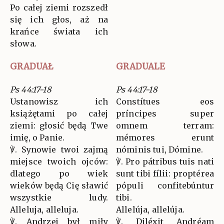
Po całej ziemi rozszedł
się ich głos, aż na
krańce świata ich
słowa.
GRADUAŁ
GRADUALE
Ps 44:17-18
Ps 44:17-18
Ustanowisz ich
Constítues eos
książętami po całej
príncipes super
ziemi: głosić będą Twe
omnem terram:
imię, o Panie.
mémores erunt
℣. Synowie twoi zajmą
nóminis tui, Dómine.
miejsce twoich ojców:
℣. Pro pátribus tuis nati
dlatego po wiek
sunt tibi fílii: proptérea
wieków będą Cię sławić
pópuli confitebúntur
wszystkie ludy.
tibi.
Alleluja, alleluja.
Allelúja, allelúja.
℣. Andrzej był miły
℣. Diléxit Andréam