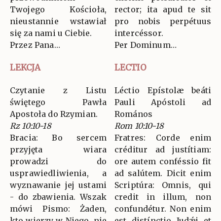
Twojego Kościoła,
rector; ita apud te sit
nieustannie wstawiał
pro nobis perpétuus
się za nami u Ciebie.
intercéssor.
Przez Pana…
Per Dominum…
LEKCJA
LECTIO
Czytanie z Listu
Léctio Epístolæ beáti
świętego Pawła
Pauli Apóstoli ad
Apostoła do Rzymian.
Romános
Rz 10:10-18
Rom 10:10-18
Bracia: Bo sercem
Fratres: Corde enim
przyjęta wiara
créditur ad justítiam:
prowadzi do
ore autem conféssio fit
usprawiedliwienia, a
ad salútem. Dicit enim
wyznawanie jej ustami
Scriptúra: Omnis, qui
- do zbawienia. Wszak
credit in illum, non
mówi Pismo: Żaden,
confundétur. Non enim
kto wierzy w Niego, nie
est distínctio Judǽi et