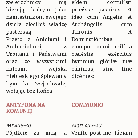
zwierzchnicy nią
eídem contulísti
kierują, którym jako
præésse pastóres. Et
namiestnikom swojego
ídeo cum Angelis et
dzieła zleciłeś władzę
Archángelis, cum
pasterską.
Thronis et
Przeto z Aniołami i
Dominatiónibus
Archaniołami, z
cumque omni milítia
Tronami i Państwami
cœléstis exércitus
oraz ze wszystkimi
hymnum glóriæ tuæ
hufcami wojska
cánimus, sine fine
niebieskiego śpiewamy
dicéntes:
hymn ku Twej chwale,
wołając bez końca:
ANTYFONA NA
COMMUNIO
KOMUNIĘ
Mt 4:19-20
Matt 4:19-20
Pójdźcie za mną, a
Veníte post me: fáciam