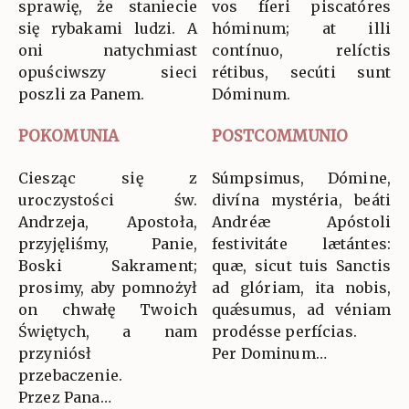
sprawię, że staniecie
vos fíeri piscatóres
się rybakami ludzi. A
hóminum; at illi
oni natychmiast
contínuo, relíctis
opuściwszy sieci
rétibus, secúti sunt
poszli za Panem.
Dóminum.
POKOMUNIA
POSTCOMMUNIO
Ciesząc się z
Súmpsimus, Dómine,
uroczystości św.
divína mystéria, beáti
Andrzeja, Apostoła,
Andréæ Apóstoli
przyjęliśmy, Panie,
festivitáte lætántes:
Boski Sakrament;
quæ, sicut tuis Sanctis
prosimy, aby pomnożył
ad glóriam, ita nobis,
on chwałę Twoich
quǽsumus, ad véniam
Świętych, a nam
prodésse perfícias.
przyniósł
Per Dominum…
przebaczenie.
Przez Pana…