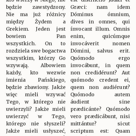
będzie zawstydzony.
Græci: nam idem
Nie ma już różnicy
Dóminus ómnium,
między Żydem a
dives in omnes, qui
Grekiem. Jeden jest
ínvocant illum. Omnis
bowiem Pan
enim, quicúmque
wszystkich. On to
invocáverit nomen
rozdziela swe bogactwa
Dómini, salvus erit.
wszystkim, którzy Go
Quómodo ergo
wzywają. Albowiem
invocábunt, in quem
każdy, kto wezwie
non credidérunt? Aut
imienia Pańskiego,
quómodo credent ei,
będzie zbawiony. Jakże
quem non audiérunt?
więc mieli wzywać
Quómodo autem
Tego, w którego nie
áudient sine
uwierzyli? Jakże mieli
prædicánte? Quómodo
uwierzyć w Tego,
vero prædicábunt, nisi
którego nie słyszeli?
mittántur? sicut
Jakże mieli usłyszeć,
scriptum est: Quam