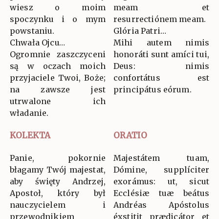
wiesz o moim
meam et
spoczynku i o mym
resurrectiónem meam.
powstaniu.
Glória Patri…
Chwała Ojcu…
Mihi autem nimis
Ogromnie zaszczyceni
honoráti sunt amíci tui,
są w oczach moich
Deus: nimis
przyjaciele Twoi, Boże;
confortátus est
na zawsze jest
principátus eórum.
utrwalone ich
władanie.
KOLEKTA
ORATIO
Panie, pokornie
Majestátem tuam,
błagamy Twój majestat,
Dómine, supplíciter
aby święty Andrzej,
exorámus: ut, sicut
Apostoł, który był
Ecclésiæ tuæ beátus
nauczycielem i
Andréas Apóstolus
przewodnikiem
éxstitit prædicátor et