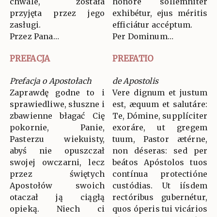
chwale, została
honóre sollémniter
przyjęta przez jego
exhibétur, ejus méritis
zasługi.
efficiátur accéptum.
Przez Pana…
Per Dominum…
PREFACJA
PREFATIO
Prefacja o Apostołach
de Apostolis
Zaprawdę godne to i
Vere dignum et justum
sprawiedliwe, słuszne i
est, æquum et salutáre:
zbawienne błagać Cię
Te, Dómine, supplíciter
pokornie, Panie,
exoráre, ut gregem
Pasterzu wiekuisty,
tuum, Pastor ætérne,
abyś nie opuszczał
non déseras: sed per
swojej owczarni, lecz
beátos Apóstolos tuos
przez świętych
contínua protectióne
Apostołów swoich
custódias. Ut iísdem
otaczał ją ciągłą
rectóribus gubernétur,
opieką. Niech ci
quos óperis tui vicários