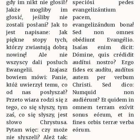
gdy im nikt nie głosił?
speciósi pedes
Jakże mogliby im
evangelizántium
głosić, jeśliby nie
pacem,
zostali posłani? Jak to
evangelizándum bona!
jest napisane: Jak
Sed non omnes
piękne stopy tych,
obédiunt Evangélio.
którzy zwiastują dobrą
Isaías enim dicit:
nowinę! Ale nie
Dómine, quis crédidit
wszyscy dali posłuch
audítui nostro? Ergo
Ewangelii. Izajasz
fides ex audítu, audítus
bowiem mówi: Panie,
autem per verbum
któż uwierzył temu, co
Christi. Sed dico:
od nas posłyszał?
Numquid non
Przeto wiara rodzi się z
audiérunt? Et quidem in
tego, co się słyszy, tym
omnem terram exívit
zaś, co się słyszy, jest
sonus eórum, et in
słowo Chrystusa.
fines orbis terræ verba
Pytam więc: czy może
eórum.
nie słyszeli? Ależ tak: