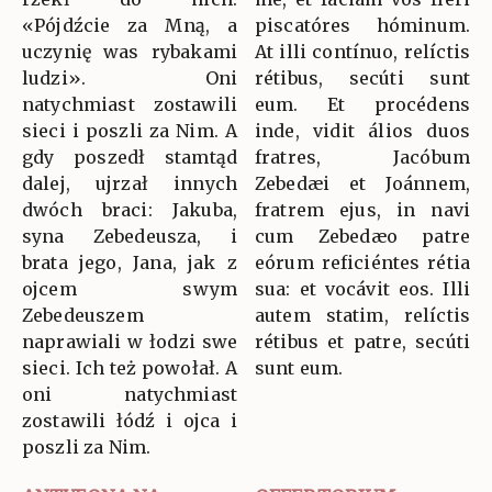
«Pójdźcie za Mną, a
piscatóres hóminum.
uczynię was rybakami
At illi contínuo, relíctis
ludzi». Oni
rétibus, secúti sunt
natychmiast zostawili
eum. Et procédens
sieci i poszli za Nim. A
inde, vidit álios duos
gdy poszedł stamtąd
fratres, Jacóbum
dalej, ujrzał innych
Zebedæi et Joánnem,
dwóch braci: Jakuba,
fratrem ejus, in navi
syna Zebedeusza, i
cum Zebedæo patre
brata jego, Jana, jak z
eórum reficiéntes rétia
ojcem swym
sua: et vocávit eos. Illi
Zebedeuszem
autem statim, relíctis
naprawiali w łodzi swe
rétibus et patre, secúti
sieci. Ich też powołał. A
sunt eum.
oni natychmiast
zostawili łódź i ojca i
poszli za Nim.