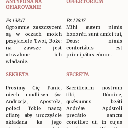
ANTYFONA NA
OFFERTORIUM
OFIAROWANIE
Ps 138:17
Ps 138:17
Ogromnie zaszczyceni
Mihi autem nimis
są w oczach moich
honoráti sunt amíci tui,
przyjaciele Twoi, Boże:
Deus: nimis
na zawsze jest
confortátus est
utrwalone ich
principátus eórum.
władanie.
SEKRETA
SECRETA
Prosimy Cię, Panie,
Sacrificium nostrum
niech modlitwa św.
tibi, Dómine,
Andrzeja, Apostoła,
quǽsumus, beáti
poleci Tobie naszą
Andréæ Apóstoli
ofiarę, aby uroczyście
precátio sancta
składana ku jego
concíliet: ut, in cujus