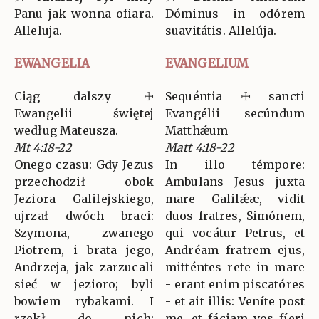
Panu jak wonna ofiara.
Dóminus in odórem
Alleluja.
suavitátis. Allelúja.
EWANGELIA
EVANGELIUM
Ciąg dalszy ☩
Sequéntia ☩ sancti
Ewangelii świętej
Evangélii secúndum
według Mateusza.
Matthǽum
Mt 4:18-22
Matt 4:18-22
Onego czasu: Gdy Jezus
In illo témpore:
przechodził obok
Ambulans Jesus juxta
Jeziora Galilejskiego,
mare Galilǽæ, vidit
ujrzał dwóch braci:
duos fratres, Simónem,
Szymona, zwanego
qui vocátur Petrus, et
Piotrem, i brata jego,
Andréam fratrem ejus,
Andrzeja, jak zarzucali
mitténtes rete in mare
sieć w jezioro; byli
- erant enim piscatóres
bowiem rybakami. I
- et ait illis: Veníte post
rzekł do nich:
me, et fáciam vos fíeri