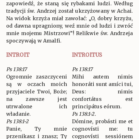
zapowiedź, że staną się rybakami ludzi. Według
tradycji św. Andrzej został ukrzyżowany w Achai.
Na widok krzyża miał zawołać: „O, dobry krzyżu,
od dawna upragniony, weź mnie od ludzi i zwróć
mnie mojemu Mistrzowi”! Relikwie św. Andrzeja
spoczywają w Amalfi.
INTROIT
INTROITUS
Ps 138:17
Ps 138:17
Ogromnie zaszczyceni
Mihi autem nimis
są w oczach moich
honoráti sunt amíci tui,
przyjaciele Twoi, Boże;
Deus: nimis
na zawsze jest
confortátus est
utrwalone ich
principátus eórum.
władanie.
Ps 138:1-2.
Ps 138:1-2
Dómine, probásti me et
Panie, Ty mnie
cognovísti me: tu
przenikasz i znasz; Ty
cognovísti sessiónem