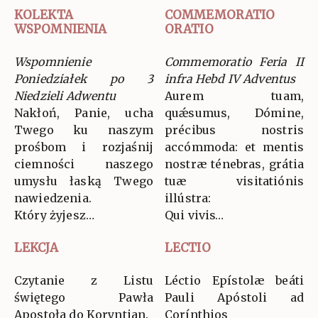
KOLEKTA
COMMEMORATIO
WSPOMNIENIA
ORATIO
Wspomnienie
Commemoratio Feria II
Poniedziałek po 3
infra Hebd IV Adventus
Niedzieli Adwentu
Aurem tuam,
Nakłoń, Panie, ucha
quǽsumus, Dómine,
Twego ku naszym
précibus nostris
prośbom i rozjaśnij
accómmoda: et mentis
ciemności naszego
nostræ ténebras, grátia
umysłu łaską Twego
tuæ visitatiónis
nawiedzenia.
illústra:
Który żyjesz…
Qui vivis…
LEKCJA
LECTIO
Czytanie z Listu
Léctio Epístolæ beáti
świętego Pawła
Pauli Apóstoli ad
Apostoła do Koryntian.
Corínthios