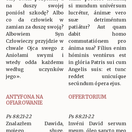
na duszy swojej
si mundum univérsum
poniósł szkodę? Albo
lucrétur, ánimæ vero
co da człowiek w
suæ detriméntum
zamian za duszę swoją?
patiátur? Aut quam
Albowiem Syn
dabit homo
Człowieczy przyjdzie w
commutatiónem pro
chwale Ojca swego z
ánima sua? Fílius enim
Aniołami swymi i
hóminis ventúrus est
wtedy odda każdemu
in glória Patris sui cum
według uczynków
Angelis suis: et tunc
jego».
reddet unicuíque
secúndum ópera ejus.
ANTYFONA NA
OFFERTORIUM
OFIAROWANIE
Ps 88:21-22
Ps 88:21-22
Znalazłem Dawida,
Invéni David servum
mojego sługę,
meum, óleo sancto meo