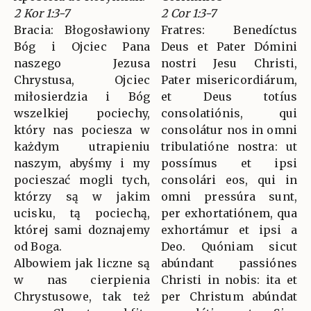
2 Kor 1:3-7
2 Cor 1:3-7
Bracia: Błogosławiony
Fratres: Benedíctus
Bóg i Ojciec Pana
Deus et Pater Dómini
naszego Jezusa
nostri Jesu Christi,
Chrystusa, Ojciec
Pater misericordiárum,
miłosierdzia i Bóg
et Deus totíus
wszelkiej pociechy,
consolatiónis, qui
który nas pociesza w
consolátur nos in omni
każdym utrapieniu
tribulatióne nostra: ut
naszym, abyśmy i my
possímus et ipsi
pocieszać mogli tych,
consolári eos, qui in
którzy są w jakim
omni pressúra sunt,
ucisku, tą pociechą,
per exhortatiónem, qua
której sami doznajemy
exhortámur et ipsi a
od Boga.
Deo. Quóniam sicut
Albowiem jak liczne są
abúndant passiónes
w nas cierpienia
Christi in nobis: ita et
Chrystusowe, tak też
per Christum abúndat