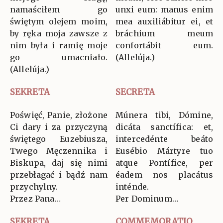
namaściłem go
unxi eum: manus enim
świętym olejem moim,
mea auxiliábitur ei, et
by ręka moja zawsze z
bráchium meum
nim była i ramię moje
confortábit eum.
go umacniało.
(Allelúja.)
(Allelúja.)
SEKRETA
SECRETA
Poświęć, Panie, złożone
Múnera tibi, Dómine,
Ci dary i za przyczyną
dicáta sanctífica: et,
świętego Euzebiusza,
intercedénte beáto
Twego Męczennika i
Eusébio Mártyre tuo
Biskupa, daj się nimi
atque Pontífice, per
przebłagać i bądź nam
éadem nos placátus
przychylny.
inténde.
Przez Pana…
Per Dominum…
SEKRETA
COMMEMORATIO