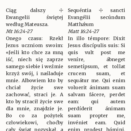
Ciąg dalszy ☩
Sequéntia ☩ sancti
Ewangelii świętej
Evangélii secúndum
według Mateusza.
Matthǽum
Mt 16:24-27
Matt 16:24-27
Onego czasu: Rzekł
In illo témpore: Dixit
Jezus uczniom swoim:
Jesus discípulis suis: Si
«Jeśli kto chce za mną
quis vult post me
iść, niech się zaprze
veníre, ábneget
samego siebie i weźmie
semetípsum, et tollat
krzyż swój, i naśladuje
crucem suam, et
mnie. Albowiem kto by
sequátur me. Qui enim
chciał życie swe
voluerit ánimam suam
zachować, straci je. A
salvam fácere, perdet
kto by stracił życie swe
eam: qui autem
dla mnie, znajdzie je.
perdíderit ánimam
Bo co za pożytek
suam propter me,
człowiekowi, choćby
invéniet eam. Quid
cały świat pozyskał, a
enim prodest hómini,