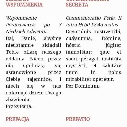
WSPOMNIENIA
SECRETA
Wspomnienie
Commemoratio Feria II
Poniedziałek po 3
infra Hebd IV Adventus
Niedzieli Adwentu
Devotiónis nostræ tibi,
Daj, Panie, abyśmy
quǽsumus, Dómine,
nieustannie składali
hóstia júgiter
Tobie ofiarę naszego
immolétur: quæ et
oddania. Niech przez
sacri péragat institúta
nią spełniają się
mystérii, et salutáre
ustanowione przez
tuum in nobis
Ciebie tajemnice, i
mirabíliter operétur.
niech się w nas
Per Dominum…
dokonuje dzieło Twego
zbawienia.
Przez Pana…
PREFACJA
PREFATIO