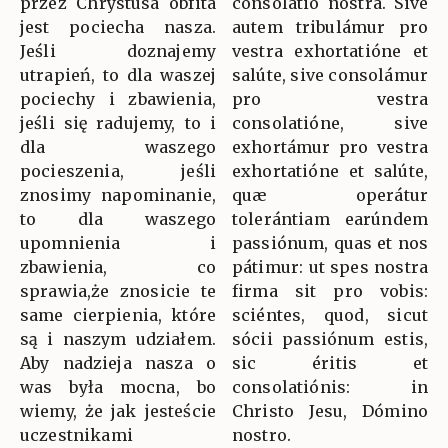
przez Chrystusa obfita
consolátio nostra. Sive
jest pociecha nasza.
autem tribulámur pro
Jeśli doznajemy
vestra exhortatióne et
utrapień, to dla waszej
salúte, sive consolámur
pociechy i zbawienia,
pro vestra
jeśli się radujemy, to i
consolatióne, sive
dla waszego
exhortámur pro vestra
pocieszenia, jeśli
exhortatióne et salúte,
znosimy napominanie,
quæ operátur
to dla waszego
tolerántiam earúndem
upomnienia i
passiónum, quas et nos
zbawienia, co
pátimur: ut spes nostra
sprawia,że znosicie te
firma sit pro vobis:
same cierpienia, które
sciéntes, quod, sicut
są i naszym udziałem.
sócii passiónum estis,
Aby nadzieja nasza o
sic éritis et
was była mocna, bo
consolatiónis: in
wiemy, że jak jesteście
Christo Jesu, Dómino
uczestnikami
nostro.