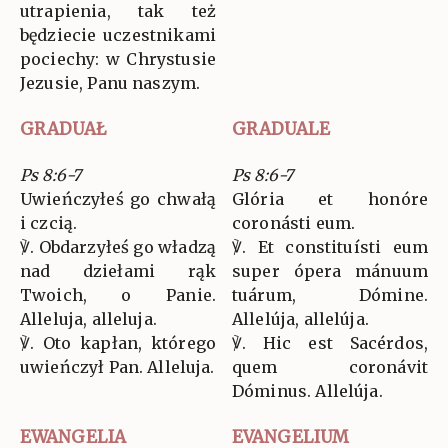
utrapienia, tak też
będziecie uczestnikami
pociechy: w Chrystusie
Jezusie, Panu naszym.
GRADUAŁ
GRADUALE
Ps 8:6-7
Ps 8:6-7
Uwieńczyłeś go chwałą
Glória et honóre
i czcią.
coronásti eum.
℣. Obdarzyłeś go władzą
℣. Et constituísti eum
nad dziełami rąk
super ópera mánuum
Twoich, o Panie.
tuárum, Dómine.
Alleluja, alleluja.
Allelúja, allelúja.
℣. Oto kapłan, którego
℣. Hic est Sacérdos,
uwieńczył Pan. Alleluja.
quem coronávit
Dóminus. Allelúja.
EWANGELIA
EVANGELIUM