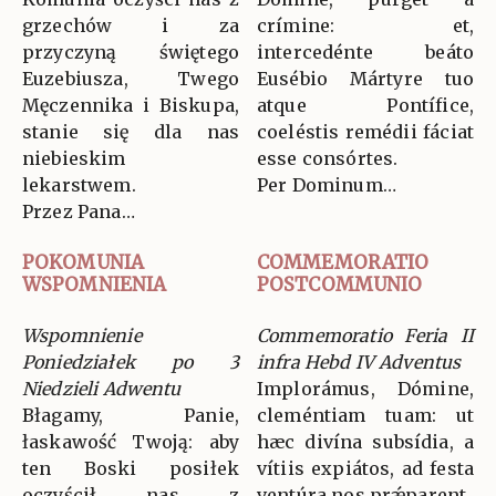
grzechów i za
crímine: et,
przyczyną świętego
intercedénte beáto
Euzebiusza, Twego
Eusébio Mártyre tuo
Męczennika i Biskupa,
atque Pontífice,
stanie się dla nas
coeléstis remédii fáciat
niebieskim
esse consórtes.
lekarstwem.
Per Dominum…
Przez Pana…
POKOMUNIA
COMMEMORATIO
WSPOMNIENIA
POSTCOMMUNIO
Wspomnienie
Commemoratio Feria II
Poniedziałek po 3
infra Hebd IV Adventus
Niedzieli Adwentu
Implorámus, Dómine,
Błagamy, Panie,
cleméntiam tuam: ut
łaskawość Twoją: aby
hæc divína subsídia, a
ten Boski posiłek
vítiis expiátos, ad festa
oczyścił nas z
ventúra nos prǽparent.