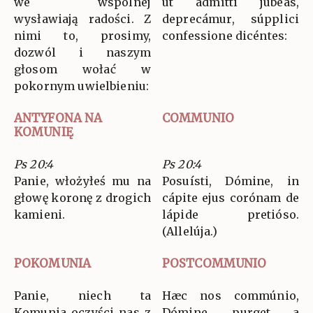
we wspólnej
ut admítti jubeas,
wysławiają radości. Z
deprecámur, súpplici
nimi to, prosimy,
confessione dicéntes:
dozwól i naszym
głosom wołać w
pokornym uwielbieniu:
ANTYFONA NA
COMMUNIO
KOMUNIĘ
Ps 20:4
Ps 20:4
Panie, włożyłeś mu na
Posuísti, Dómine, in
głowę koronę z drogich
cápite ejus corónam de
kamieni.
lápide pretióso.
(Allelúja.)
POKOMUNIA
POSTCOMMUNIO
Panie, niech ta
Hæc nos commúnio,
Komunia oczyści nas z
Dómine, purget a