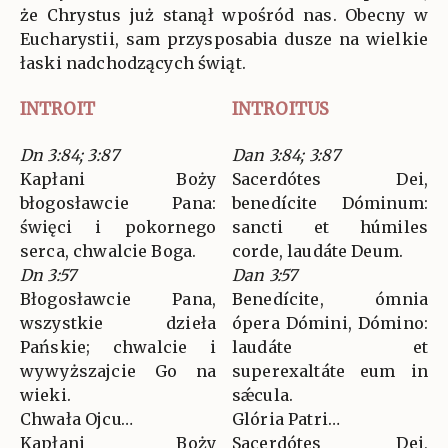
że Chrystus już stanął wpośród nas. Obecny w
Eucharystii, sam przysposabia dusze na wielkie
łaski nadchodzących świąt.
INTROIT
INTROITUS
Dn 3:84; 3:87
Dan 3:84; 3:87
Kapłani Boży
Sacerdótes Dei,
błogosławcie Pana:
benedícite Dóminum:
święci i pokornego
sancti et húmiles
serca, chwalcie Boga.
corde, laudáte Deum.
Dn 3:57
Dan 3:57
Błogosławcie Pana,
Benedícite, ómnia
wszystkie dzieła
ópera Dómini, Dómino:
Pańskie; chwalcie i
laudáte et
wywyższajcie Go na
superexaltáte eum in
wieki.
sǽcula.
Chwała Ojcu…
Glória Patri…
Kapłani Boży
Sacerdótes Dei,