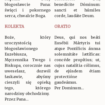
błogosławcie Pana:
benedícite Dóminum:
święci i pokornego
sancti et húmiles
serca, chwalcie Boga.
corde, laudáte Deum.
KOLEKTA
ORATIO
Boże, który
Deus, qui nos beáti
uroczystością
Eusébii Mártyris tui
błogosławionego
atque Pontíficis ánnua
Euzebiusza,
solemnitáte lætíficas:
Męczennika Twego i
concéde propítius; ut,
Biskupa, corocznie nas
cujus natalítia cólimus,
uweselasz, dozwól
de ejúsdem étiam
łaskawie, abyśmy
protectióne
cieszyli się opieką
gaudeámus.
tego, którego
Per Dominum…
narodziny obchodzimy.
Przez Pana…