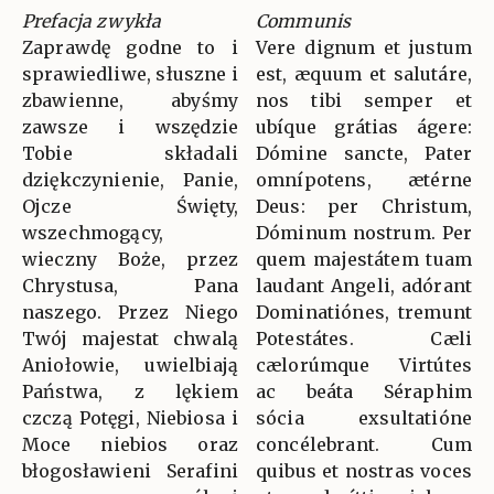
Prefacja zwykła
Communis
Zaprawdę godne to i
Vere dignum et justum
sprawiedliwe, słuszne i
est, æquum et salutáre,
zbawienne, abyśmy
nos tibi semper et
zawsze i wszędzie
ubíque grátias ágere:
Tobie składali
Dómine sancte, Pater
dziękczynienie, Panie,
omnípotens, ætérne
Ojcze Święty,
Deus: per Christum,
wszechmogący,
Dóminum nostrum. Per
wieczny Boże, przez
quem majestátem tuam
Chrystusa, Pana
laudant Angeli, adórant
naszego. Przez Niego
Dominatiónes, tremunt
Twój majestat chwalą
Potestátes. Cæli
Aniołowie, uwielbiają
cælorúmque Virtútes
Państwa, z lękiem
ac beáta Séraphim
czczą Potęgi, Niebiosa i
sócia exsultatióne
Moce niebios oraz
concélebrant. Cum
błogosławieni Serafini
quibus et nostras voces