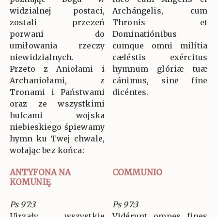
widzialnej postaci,
Archángelis, cum
zostali przezeń
Thronis et
porwani do
Dominatiónibus
umiłowania rzeczy
cumque omni milítia
niewidzialnych.
cæléstis exércitus
Przeto z Aniołami i
hymnum glóriæ tuæ
Archaniołami, z
cánimus, sine fine
Tronami i Państwami
dicéntes.
oraz ze wszystkimi
hufcami wojska
niebieskiego śpiewamy
hymn ku Twej chwale,
wołając bez końca:
ANTYFONA NA
COMMUNIO
KOMUNIĘ
Ps 97:3
Ps 97:3
Ujrzały wszystkie
Vidérunt omnes fines