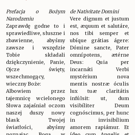
Prefacja o Bożym
de Nativitate Domini
Narodzeniu
Vere dignum et justum
Zaprawdę godne to i
est, æquum et salutáre,
sprawiedliwe, słuszne i
nos tibi semper et
zbawienne, abyśmy
ubíque grátias ágere:
zawsze i wszędzie
Dómine sancte, Pater
Tobie składali
omnípotens, ætérne
dziękczynienie, Panie,
Deus: Quia per
Ojcze święty,
incarnáti Verbi
wszechmogący,
mystérium nova
wieczny Boże:
mentis nostræ óculis
Albowiem przez
lux tuæ claritátis
tajemnicę wcielonego
infúlsit: ut, dum
Słowa zajaśniał oczom
visibíliter Deum
naszej duszy nowy
cognóscimus, per hunc
blask Twojej
in invisibílium
światłości, abyśmy
amorem rapiámur. Et
poznając Boga w
ídeo cum Angelis et