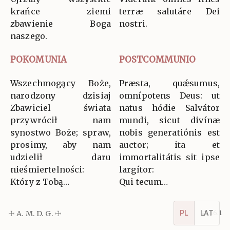
krańce ziemi
terræ salutáre Dei
zbawienie Boga
nostri.
naszego.
POKOMUNIA
POSTCOMMUNIO
Wszechmogący Boże,
Præsta, quǽsumus,
narodzony dzisiaj
omnípotens Deus: ut
Zbawiciel świata
natus hódie Salvátor
przywrócił nam
mundi, sicut divínæ
synostwo Boże; spraw,
nobis generatiónis est
prosimy, aby nam
auctor; ita et
udzielił daru
immortalitátis sit ipse
nieśmiertelności:
largítor:
Który z Tobą…
Qui tecum…
☩ A. M. D. G. ☩
v5.16.1
PL
LAT