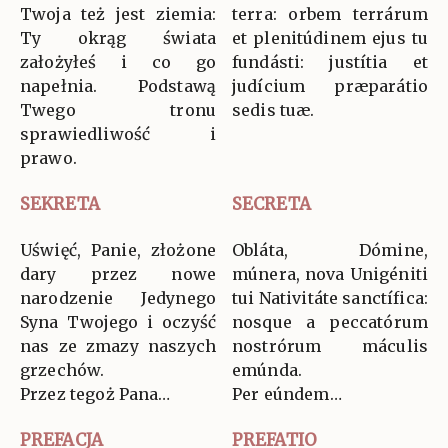
Twoja też jest ziemia:
terra: orbem terrárum
Ty okrąg świata
et plenitúdinem ejus tu
założyłeś i co go
fundásti: justítia et
napełnia. Podstawą
judícium præparátio
Twego tronu
sedis tuæ.
sprawiedliwość i
prawo.
SEKRETA
SECRETA
Uświęć, Panie, złożone
Obláta, Dómine,
dary przez nowe
múnera, nova Unigéniti
narodzenie Jedynego
tui Nativitáte sanctífica:
Syna Twojego i oczyść
nosque a peccatórum
nas ze zmazy naszych
nostrórum máculis
grzechów.
emúnda.
Przez tegoż Pana…
Per eúndem…
PREFACJA
PREFATIO