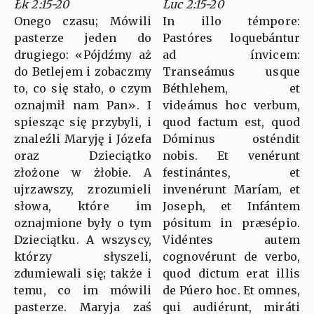
Łk 2:15-20
Luc 2:15-20
Onego czasu; Mówili
In illo témpore:
pasterze jeden do
Pastóres loquebántur
drugiego: «Pójdźmy aż
ad ínvicem:
do Betlejem i zobaczmy
Transeámus usque
to, co się stało, o czym
Béthlehem, et
oznajmił nam Pan». I
videámus hoc verbum,
spiesząc się przybyli, i
quod factum est, quod
znaleźli Maryję i Józefa
Dóminus osténdit
oraz Dzieciątko
nobis. Et venérunt
złożone w żłobie. A
festinántes, et
ujrzawszy, zrozumieli
invenérunt Maríam, et
słowa, które im
Joseph, et Infántem
oznajmione były o tym
pósitum in præsépio.
Dzieciątku. A wszyscy,
Vidéntes autem
którzy słyszeli,
cognovérunt de verbo,
zdumiewali się; także i
quod dictum erat illis
temu, co im mówili
de Púero hoc. Et omnes,
pasterze. Maryja zaś
qui audiérunt, miráti