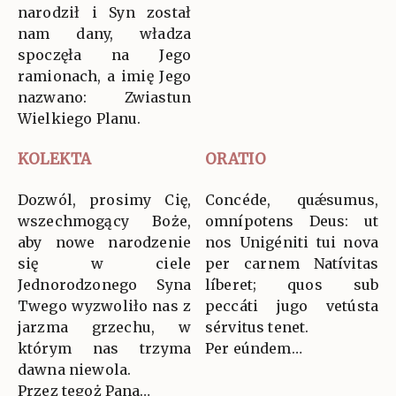
narodził i Syn został
nam dany, władza
spoczęła na Jego
ramionach, a imię Jego
nazwano: Zwiastun
Wielkiego Planu.
KOLEKTA
ORATIO
Dozwól, prosimy Cię,
Concéde, quǽsumus,
wszechmogący Boże,
omnípotens Deus: ut
aby nowe narodzenie
nos Unigéniti tui nova
się w ciele
per carnem Natívitas
Jednorodzonego Syna
líberet; quos sub
Twego wyzwoliło nas z
peccáti jugo vetústa
jarzma grzechu, w
sérvitus tenet.
którym nas trzyma
Per eúndem…
dawna niewola.
Przez tegoż Pana…