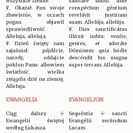
wszystkie ziemie.
salutare suum: ante
℣. Okazał Pan swoje
conspéctum géntium
zbawienie, w oczach
revelávit justitiam
pogan objawił
suam. Allelúja, allelúja.
sprawiedliwość.
℣. Dies sanctificátus
Alleluja, alleluja.
illúxit nobis: veníte,
℣. Dzień święty nam
gentes, et adoráte
zajaśniał: pójdźcie,
Dóminum: quia hódie
narody, oddajcie
descéndit lux magna
pokłon Panu: albowiem
super terram. Allelúja.
światłość wielka
zstąpiła dziś na ziemię.
Alleluja.
EWANGELIA
EVANGELIUM
Ciąg dalszy ☩
Sequéntia ☩ sancti
Ewangelii świętej
Evangélii secúndum
według Łukasza.
Lucam