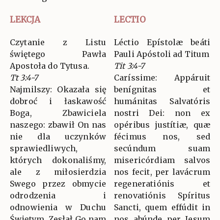
LEKCJA
LECTIO
Czytanie z Listu
Léctio Epístolæ beáti
świętego Pawła
Pauli Apóstoli ad Titum
Apostoła do Tytusa.
Tit 3:4-7
Tt 3:4-7
Caríssime: Appáruit
Najmilszy: Okazała się
benígnitas et
dobroć i łaskawość
humánitas Salvatóris
Boga, Zbawiciela
nostri Dei: non ex
naszego: zbawił On nas
opéribus justítiæ, quæ
nie dla uczynków
fécimus nos, sed
sprawiedliwych,
secúndum suam
których dokonaliśmy,
misericórdiam salvos
ale z miłosierdzia
nos fecit, per lavácrum
Swego przez obmycie
regeneratiónis et
odrodzenia i
renovatiónis Spíritus
odnowienia w Duchu
Sancti, quem effúdit in
Świętym. Zesłał Go nam
nos abúnde per Jesum