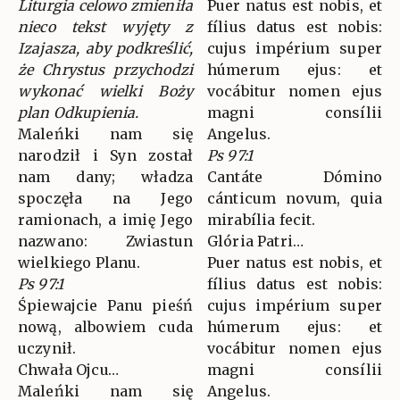
Liturgia celowo zmieniła
Puer natus est nobis, et
nieco tekst wyjęty z
fílius datus est nobis:
Izajasza, aby podkreślić,
cujus impérium super
że Chrystus przychodzi
húmerum ejus: et
wykonać wielki Boży
vocábitur nomen ejus
plan Odkupienia.
magni consílii
Maleńki nam się
Angelus.
narodził i Syn został
Ps 97:1
nam dany; władza
Cantáte Dómino
spoczęła na Jego
cánticum novum, quia
ramionach, a imię Jego
mirabília fecit.
nazwano: Zwiastun
Glória Patri…
wielkiego Planu.
Puer natus est nobis, et
Ps 97:1
fílius datus est nobis:
Śpiewajcie Panu pieśń
cujus impérium super
nową, albowiem cuda
húmerum ejus: et
uczynił.
vocábitur nomen ejus
Chwała Ojcu…
magni consílii
Maleńki nam się
Angelus.