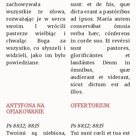
zachowywała
sunt: et de his, quæ
wszystkie te słowa,
dicta erant a pastóribus
rozważając je w sercu
ad ipsos. María autem
swoim. I wrócili
conservábat ómnia
pasterze wielbiąc i
verba hæc, cónferens
chwaląc Boga za
in corde suo. Et revérsi
wszystko, co słyszeli i
sunt pastores,
widzieli, jako im było
glorificántes et
powiedziane.
laudántes Deum in
ómnibus, quæ
audíerant et víderant,
sicut dictum est ad
illos.
ANTYFONA NA
OFFERTORIUM
OFIAROWANIE
Ps 88:12; 88:15
Ps 88:12; 88:15
Twoimi są niebiosa,
Tui sunt cœli et tua est