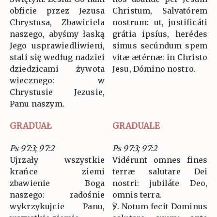
obficie przez Jezusa
Christum, Salvatórem
Chrystusa, Zbawiciela
nostrum: ut, justificáti
naszego, abyśmy łaską
grátia ipsíus, herédes
Jego usprawiedliwieni,
simus secúndum spem
stali się według nadziei
vitæ ætérnæ: in Christo
dziedzicami żywota
Jesu, Dómino nostro.
wiecznego: w
Chrystusie Jezusie,
Panu naszym.
GRADUAŁ
GRADUALE
Ps 97:3; 97:2
Ps 97:3; 97:2
Ujrzały wszystkie
Vidérunt omnes fines
krańce ziemi
terræ salutare Dei
zbawienie Boga
nostri: jubiláte Deo,
naszego: radośnie
omnis terra.
wykrzykujcie Panu,
℣. Notum fecit Dominus