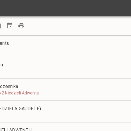
wentu
tu
ęczennika
o 2 Niedzieli Adwentu
EDZIELA GAUDETE)
ZIELI ADWENTU