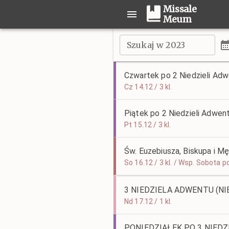
Missale
Meum
Szukaj w 2023
Czwartek po 2 Niedzieli Ad
Cz 14.12 / 3 kl.
Piątek po 2 Niedzieli Adwen
Pt 15.12 / 3 kl.
Św. Euzebiusza, Biskupa i M
So 16.12 / 3 kl. / Wsp. Sobota p
3 NIEDZIELA ADWENTU (NI
Nd 17.12 / 1 kl.
PONIEDZIAŁEK PO 3 NIED