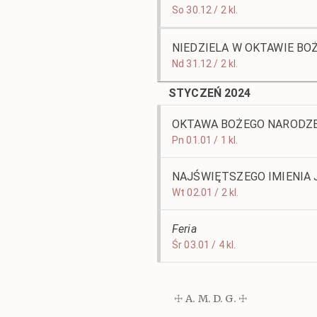
So 30.12 / 2 kl.
NIEDZIELA W OKTAWIE BO
Nd 31.12 / 2 kl.
STYCZEŃ 2024
OKTAWA BOŻEGO NARODZ
Pn 01.01 / 1 kl.
NAJŚWIĘTSZEGO IMIENIA 
Wt 02.01 / 2 kl.
Feria
Śr 03.01 / 4 kl.
☩ A. M. D. G. ☩