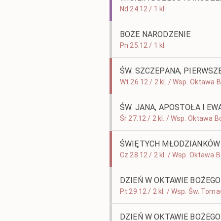
Nd 24.12 / 1 kl.
BOŻE NARODZENIE
Pn 25.12 / 1 kl.
ŚW. SZCZEPANA, PIERWSZ
Wt 26.12 / 2 kl. / Wsp. Oktawa
ŚW. JANA, APOSTOŁA I EW
Śr 27.12 / 2 kl. / Wsp. Oktawa
ŚWIĘTYCH MŁODZIANKÓW
Cz 28.12 / 2 kl. / Wsp. Oktawa
DZIEŃ W OKTAWIE BOŻEG
Pt 29.12 / 2 kl. / Wsp. Św. Tom
DZIEŃ W OKTAWIE BOŻEG