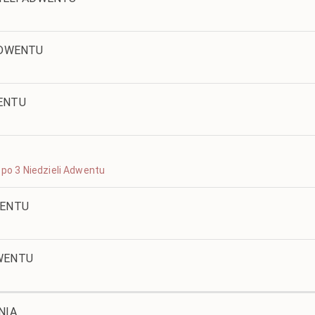
ADWENTU
ENTU
k po 3 Niedzieli Adwentu
WENTU
WENTU
NIA