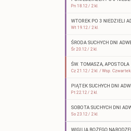
Pn 18.12 / 2 kl.
WTOREK PO 3 NIEDZIELI 
Wt 19.12 / 2 kl.
ŚRODA SUCHYCH DNI ADW
Śr 20.12 / 2 kl.
ŚW. TOMASZA, APOSTOŁA
Cz 21.12 / 2 kl. / Wsp. Czwarte
PIĄTEK SUCHYCH DNI AD
Pt 22.12 / 2 kl.
SOBOTA SUCHYCH DNI AD
So 23.12 / 2 kl.
WIGILIA BOŻEGO NARODZE