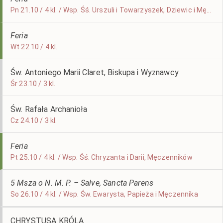
Pn 21.10 / 4 kl. / Wsp. Śś. Urszuli i Towarzyszek, Dziewic i Męczennic, Św. Hilariona, Opata
Feria
Wt 22.10 / 4 kl.
Św. Antoniego Marii Claret, Biskupa i Wyznawcy
Śr 23.10 / 3 kl.
Św. Rafała Archanioła
Cz 24.10 / 3 kl.
Feria
Pt 25.10 / 4 kl. / Wsp. Śś. Chryzanta i Darii, Męczenników
5 Msza o N. M. P. – Salve, Sancta Parens
So 26.10 / 4 kl. / Wsp. Św. Ewarysta, Papieża i Męczennika
CHRYSTUSA KRÓLA