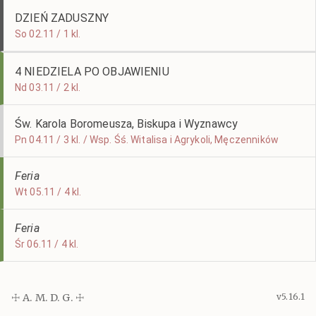
DZIEŃ ZADUSZNY
So 02.11 / 1 kl.
4 NIEDZIELA PO OBJAWIENIU
Nd 03.11 / 2 kl.
Św. Karola Boromeusza, Biskupa i Wyznawcy
Pn 04.11 / 3 kl. / Wsp. Śś. Witalisa i Agrykoli, Męczenników
Feria
Wt 05.11 / 4 kl.
Feria
Śr 06.11 / 4 kl.
☩ A. M. D. G. ☩
v5.16.1