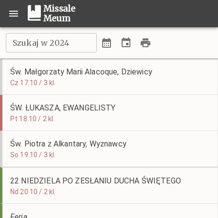
Missale
Meum
Szukaj w 2024
Św. Małgorzaty Marii Alacoque, Dziewicy
Cz 17.10 / 3 kl.
ŚW. ŁUKASZA, EWANGELISTY
Pt 18.10 / 2 kl.
Św. Piotra z Alkantary, Wyznawcy
So 19.10 / 3 kl.
22 NIEDZIELA PO ZESŁANIU DUCHA ŚWIĘTEGO
Nd 20.10 / 2 kl.
Feria