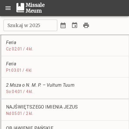
Missale
Meum
Szukaj w 2025
Feria
Cz 02.01 / 4 kl.
Feria
Pt 03.01 / 4 kl.
2 Msza o N. M. P. – Vultum Tuum
So 04.01 / 4 kl.
NAJŚWIĘTSZEGO IMIENIA JEZUS
Nd 05.01 / 2 kl.
OBJAWIENIE PAŃSKIE