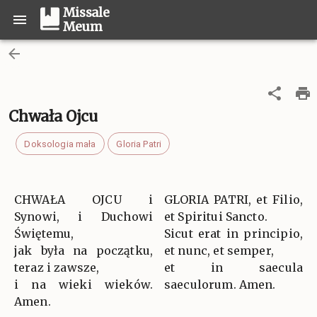
Missale
Meum
Chwała Ojcu
Doksologia mała
Gloria Patri
CHWAŁA OJCU i
GLORIA PATRI, et Filio,
Synowi, i Duchowi
et Spiritui Sancto.
Świętemu,
Sicut erat in principio,
jak była na początku,
et nunc, et semper,
teraz i zawsze,
et in saecula
i na wieki wieków.
saeculorum. Amen.
Amen.