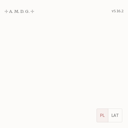
☩ A. M. D. G. ☩
v5.16.2
PL
LAT