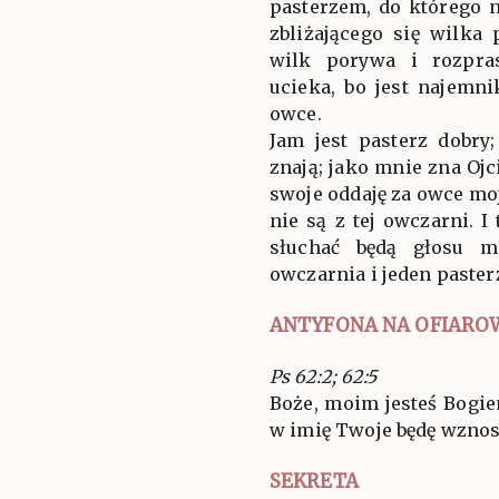
pasterzem, do którego 
zbliżającego się wilka
wilk porywa i rozpra
ucieka, bo jest najemni
owce.
Jam jest pasterz dobr
znają; jako mnie zna Ojci
swoje oddaję za owce mo
nie są z tej owczarni. 
słuchać będą głosu m
owczarnia i jeden paster
ANTYFONA NA OFIARO
Ps 62:2; 62:5
Boże, moim jesteś Bogie
w imię Twoje będę wznosił
SEKRETA