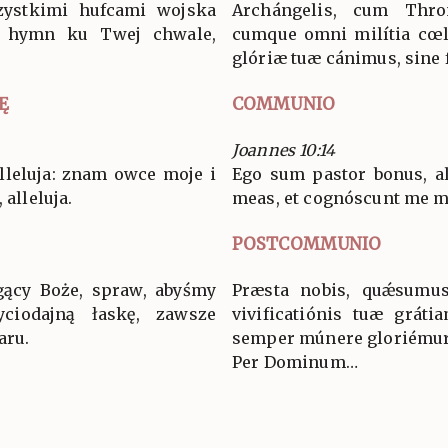
zystkimi hufcami wojska
Archángelis, cum Thro
y hymn ku Twej chwale,
cumque omni milítia cœl
glóriæ tuæ cánimus, sine f
Ę
COMMUNIO
Joannes 10:14
alleluja: znam owce moje i
Ego sum pastor bonus, al
 alleluja.
meas, et cognóscunt me meæ
POSTCOMMUNIO
ący Boże, spraw, abyśmy
Præsta nobis, quǽsumus
ciodajną łaskę, zawsze
vivificatiónis tuæ gráti
aru.
semper múnere gloriémur
Per Dominum…