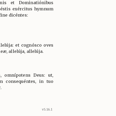
nis et Dominatiónibus
éstis exércitus hymnum
ine dicéntes:
lelúja: et cognósco oves
, allelúja, allelúja.
, omnípotens Deus: ut,
am consequéntes, in tuo
.
v5.16.1