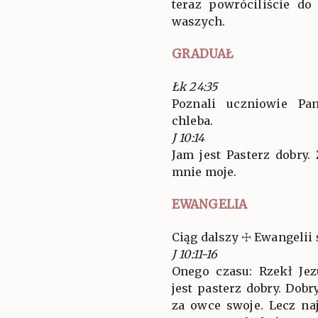
teraz powróciliście do
waszych.
GRADUAŁ
Łk 24:35
Poznali uczniowie Pa
chleba.
J 10:14
Jam jest Pasterz dobry
mnie moje.
EWANGELIA
Ciąg dalszy ☩ Ewangelii 
J 10:11-16
Onego czasu: Rzekł Je
jest pasterz dobry. Dobr
za owce swoje. Lecz naj