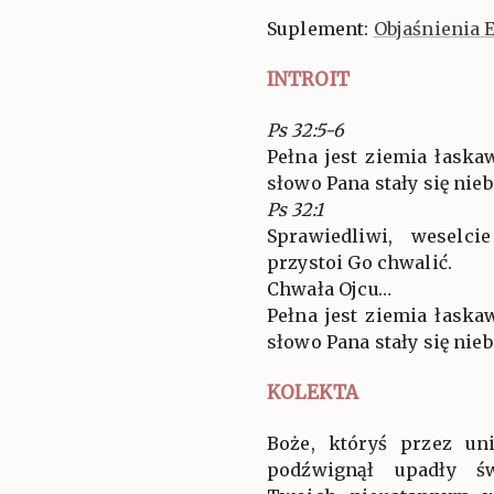
Suplement:
Objaśnienia 
INTROIT
Ps 32:5-6
Pełna jest ziemia łaskaw
słowo Pana stały się niebi
Ps 32:1
Sprawiedliwi, weselc
przystoi Go chwalić.
Chwała Ojcu…
Pełna jest ziemia łaskaw
słowo Pana stały się niebi
KOLEKTA
Boże, któryś przez un
podźwignął upadły św