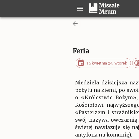
Missale
Meum
Feria
16 kwietnia 24, wtorek
Niedziela dzisiejsza na
pobytu na ziemi, po swo
o «Królestwie Bożym», 
Kościołowi najwyższego
«Pasterzem i strażniki
swój nazywa owczarnią.
świętej nawiązuje się n
antyfona na komunię).