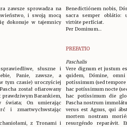
iara zawsze sprowadza na
Benedictiónem nobis, Dóm
awieństwo, i swoją mocą
sacra semper oblátio: u
się dokonuje w tajemnicy
virtúte perfíciat.
Per Dominum…
PREFATIO
Paschalis
sprawiedliwe, słuszne i
Vere dignum et justum es
ebie, Panie, zawsze, a
quidem, Dómine, omni
w tym czasie) uroczyściej
potíssimum (sed tempore 
 Pascha został ofiarowany
hac potíssimum nocte (se
st prawdziwym Barankiem,
hac potíssimum die glo
hy świata; On umierając
Pascha nostrum immolátus
rć i zmartwychwstając
verus est Agnus, qui ábs
mortem nostram morién
rchaniołami, z Tronami i
resurgéndo reparávit. 