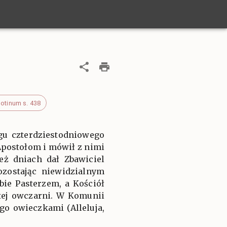
lotinum s. 438
ągu czterdziestodniowego
Apostołom i mówił z nimi
eż dniach dał Zbawiciel
ozostając niewidzialnym
ie Pasterzem, a Kościół
tej owczarni. W Komunii
go owieczkami (Alleluja,