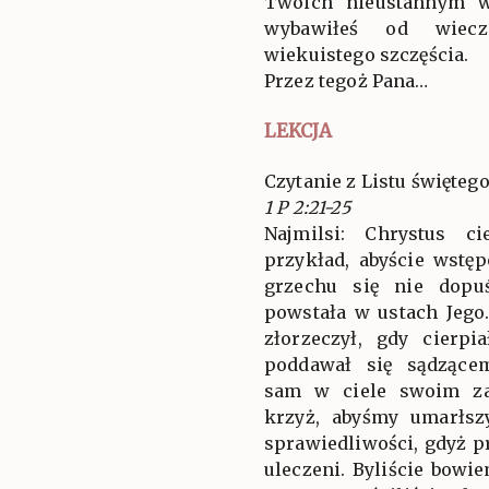
Twoich nieustannym w
wybawiłeś od wieczn
wiekuistego szczęścia.
Przez tegoż Pana…
LEKCJA
Czytanie z Listu świętego
1 P 2:21-25
Najmilsi: Chrystus c
przykład, abyście wstę
grzechu się nie dopu
powstała w ustach Jego
złorzeczył, gdy cierpi
poddawał się sądzące
sam w ciele swoim za
krzyż, abyśmy umarłsz
sprawiedliwości, gdyż p
uleczeni. Byliście bowi