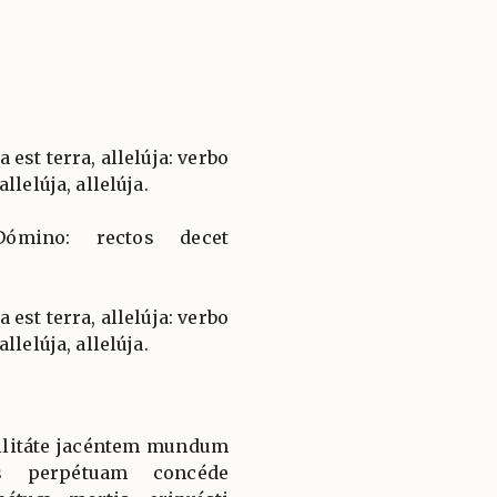
est terra, allelúja: verbo
llelúja, allelúja.
 Dómino: rectos decet
est terra, allelúja: verbo
llelúja, allelúja.
militáte jacéntem mundum
uis perpétuam concéde