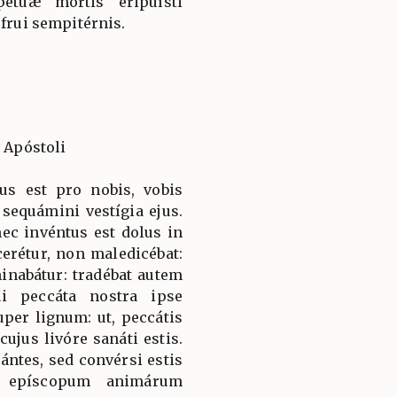
pétuæ mortis eripuísti
rfrui sempitérnis.
i Apóstoli
us est pro nobis, vobis
sequámini vestígia ejus.
ec invéntus est dolus in
erétur, non maledicébat:
nabátur: tradébat autem
ui peccáta nostra ipse
uper lignum: ut, peccátis
cujus livóre sanáti estis.
ántes, sed convérsi estis
 epíscopum animárum