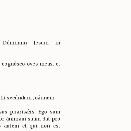
li Dóminum Jesum in
 cognósco oves meas, et
élii secúndum Joánnem
esus pharisǽis: Ego sum
tor ánimam suam dat pro
s autem et qui non est