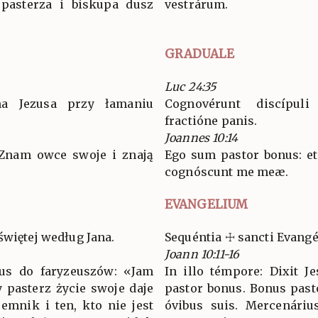
 pasterza i biskupa dusz
vestrárum.
GRADUALE
Luc 24:35
na Jezusa przy łamaniu
Cognovérunt discípu
fractióne panis.
Joannes 10:14
. Znam owce swoje i znają
Ego sum pastor bonus: et
cognóscunt me meæ.
EVANGELIUM
świętej według Jana.
Sequéntia ☩ sancti Evang
Joann 10:11-16
zus do faryzeuszów: «Jam
In illo témpore: Dixit J
y pasterz życie swoje daje
pastor bonus. Bonus pas
emnik i ten, kto nie jest
óvibus suis. Mercenáriu