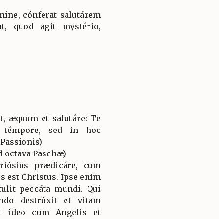
ine, cónferat salutárem
t, quod agit mystério,
t, æquum et salutáre: Te
 témpore, sed in hoc
Passionis)
d octava Paschæ)
riósius prædicáre, cum
 est Christus. Ipse enim
tulit peccáta mundi. Qui
do destrúxit et vitam
Et ídeo cum Angelis et