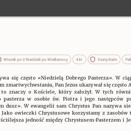
Wtorek po 2 Niedzieli po Wielkanocy
4 kl.
Szaty białe
Pal
zywa się często «Niedzielą Dobrego Pasterza». W ci
im zmartwychwstaniu, Pan Jezus ukazywał się często 
to znaczy o Kościele, który założył. W tych równi
 pasterza w osobie św. Piotra i jego następców p
em dusz». W ewangelii sam Chrystus Pan nazywa sieb
 Jako owieczki Chrystusowe korzystamy z zasobów 
ajściślejsza jedność między Chrystusem-Pasterzem i Je