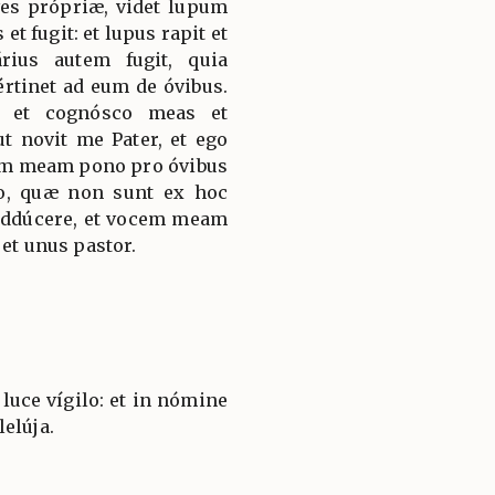
ves própriæ, videt lupum
et fugit: et lupus rapit et
rius autem fugit, quia
rtinet ad eum de óvibus.
: et cognósco meas et
 novit me Pater, et ego
am meam pono pro óvibus
eo, quæ non sunt ex hoc
e addúcere, et vocem meam
 et unus pastor.
luce vígilo: et in nómine
elúja.