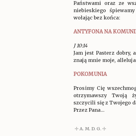
Państwami oraz ze ws
niebieskiego śpiewam
wołając bez końca:
ANTYFONA NA KOMUNI
J 10:14
Jam jest Pasterz dobry, 
znają mnie moje, alleluja,
POKOMUNIA
Prosimy Cię wszechmog
otrzymawszy Twoją ży
szczycili się z Twojego d
Przez Pana…
☩ A. M. D. G. ☩