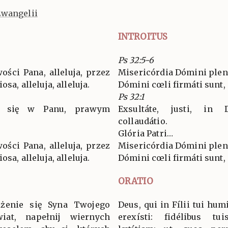
Ewangelii
INTROITUS
Ps 32:5-6
ości Pana, alleluja, przez
Misericórdia Dómini plena 
osa, alleluja, alleluja.
Dómini cœli firmáti sunt, a
Ps 32:1
ie się w Panu, prawym
Exsultáte, justi, in
collaudátio.
Glória Patri…
ości Pana, alleluja, przez
Misericórdia Dómini plena 
osa, alleluja, alleluja.
Dómini cœli firmáti sunt, a
ORATIO
iżenie się Syna Twojego
Deus, qui in Fílii tui hu
iat, napełnij wiernych
erexísti: fidélibus t