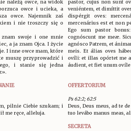
nie należą owce, na widok
pastor, cujus non sunt o
 porzuca owce i ucieka, a
veniéntem, et dimíttit oves 
sza owce. Najemnik zaś
dispérgit oves: mercená
kiem i nie troszczy się o
mercenárius est et non pé
Ego sum pastor bonus
y; znam swoje i one mnie
cognóscunt me meæ. Sicut
ec, a ja znam Ojca. I życie
agnósco Patrem, et ánim
je. I inne owce mam, które
meis. Et álias oves háb
I te muszę przyprowadzić i
ovíli: et illas opórtet m
ego, i stanie się jedna
áudient, et fiet unum ovíle
z».
WANIE
OFFERTORIUM
Ps 62:2; 62:5
m, pilnie Ciebie szukam; i
Deus, Deus meus, ad te de 
 me ręce, alleluja.
tuo levábo manus meas, all
SECRETA