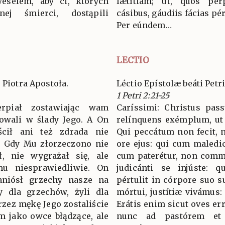
eselem, aby ci, których
lætítiam; ut, quos per
ej śmierci, dostąpili
cásibus, gáudiis fácias pé
Per eúndem…
LECTIO
 Piotra Apostoła.
Léctio Epístolæ beáti Petr
1 Petri 2:21-25
ierpiał zostawiając wam
Caríssimi: Christus pass
powali w ślady Jego. A On
relínquens exémplum, ut 
ścił ani też zdrada nie
Qui peccátum non fecit, n
. Gdy Mu złorzeczono nie
ore ejus: qui cum maledic
ał, nie wygrażał się, ale
cum paterétur, non commi
mu niesprawiedliwie. On
judicánti se injúste: q
niósł grzechy nasze na
pértulit in córpore suo s
y dla grzechów, żyli dla
mórtui, justítiæ vivámus: 
rzez mękę Jego zostaliście
Erátis enim sicut oves err
em jako owce błądzące, ale
nunc ad pastórem et