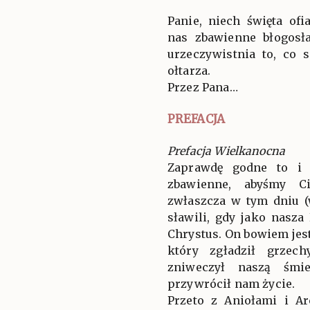
Panie, niech święta of
nas zbawienne błogosł
urzeczywistnia to, co 
ołtarza.
Przez Pana…
PREFACJA
Prefacja Wielkanocna
Zaprawdę godne to i 
zbawienne, abyśmy Ci
zwłaszcza w tym dniu (
sławili, gdy jako nasza
Chrystus. On bowiem je
który zgładził grzec
zniweczył naszą śmie
przywrócił nam życie.
Przeto z Aniołami i A