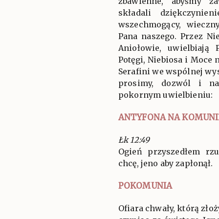
zbawienne, abyśmy za
składali dziękczynien
wszechmogący, wieczny
Pana naszego. Przez Ni
Aniołowie, uwielbiają
Potęgi, Niebiosa i Moce 
Serafini we wspólnej wys
prosimy, dozwól i n
pokornym uwielbieniu:
ANTYFONA NA KOMUNI
Łk 12:49
Ogień przyszedłem rzu
chcę, jeno aby zapłonął.
POKOMUNIA
Ofiara chwały, którą złoż