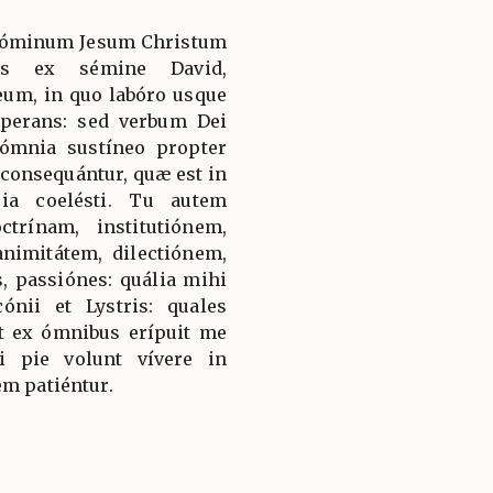
Dóminum Jesum Christum
uis ex sémine David,
m, in quo labóro usque
óperans: sed verbum Dei
 ómnia sustíneo propter
m consequántur, quæ est in
ia coelésti. Tu autem
rínam, institutiónem,
nimitátem, dilectiónem,
, passiónes: quália mihi
ónii et Lystris: quales
et ex ómnibus erípuit me
 pie volunt vívere in
em patiéntur.