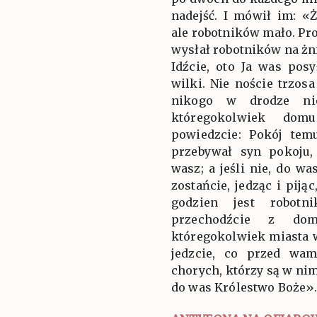
nadejść. I mówił im: «
ale robotników mało. Pro
wysłał robotników na żn
Idźcie, oto Ja was pos
wilki. Nie noście trzosa
nikogo w drodze nie
któregokolwiek domu
powiedzcie: Pokój tem
przebywał syn pokoju
wasz; a jeśli nie, do 
zostańcie, jedząc i piją
godzien jest robotni
przechodźcie z d
któregokolwiek miasta w
jedzcie, co przed wam
chorych, którzy są w nim
do was Królestwo Boże»