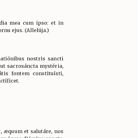
dia mea cum ipso: et in
nu ejus. (Allelúja.)
atiónibus nostris sancti
 ut sacrosáncta mystéria,
tis fontem constituísti,
tíficet.
, æquum et salutáre, nos