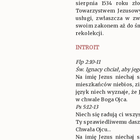
sierpnia 1534 roku z
Towarzystwem Jezusowy
usługi, zwłaszcza w zw
swoim zakonem aż do śmie
rekolekcji.
INTROIT
Flp 2:10-11
Św. Ignacy chciał, aby jeg
Na imię Jezus niechaj 
mieszkańców niebios, zi
język niech wyznaje, że
w chwale Boga Ojca.
Ps 5:12-13
Niech się radują ci wszy
Ty sprawiedliwemu dasz
Chwała Ojcu…
Na imię Jezus niechaj 