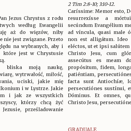
2 Tim 2:8-10; 3:10-12.
Caríssime: Memor esto, 
 Pan Jezus Chrystus z rodu
resurrexísse a mórt
twych według Ewangelii
secúndum Evangélium meu
cuję aż do więzów, niby
ad víncula, quasi male 
e nie jest związane. Przeto
non est alligátum. Ideo
lędu na wybranych, aby i
eléctos, ut et ipsi salúte
, które jest w Chrystusie
Christo Jesu, cum glór
ką.
assecútus es meam doct
 bliska moją naukę,
propósitum, fidem, longa
wiarę, wytrwałość, miłość,
patiéntiam, persecutiónes
wania, uciski, jakie mię
facta sunt Antiochíæ, Ic
Ikonium i w Lystrze. Jakie
persecutiónes sustínui, 
łem i jak ze wszystkich
Dóminus. Et omnes, qui
szyscy, którzy chcą żyć
Christo Jesu, persecutión
 Jezusie, prześladowanie
GRADUALE