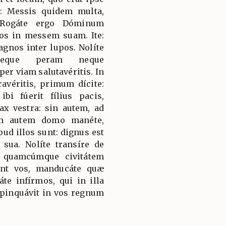
is: Messis quidem multa,
. Rogáte ergo Dóminum
ios in messem suam. Ite:
agnos inter lupos. Nolíte
neque peram neque
er viam salutavéritis. In
éritis, primum dícite:
bi fúerit fílius pacis,
ax vestra: sin autem, ad
em autem domo manéte,
ud illos sunt: dignus est
sua. Nolíte transíre de
 quamcúmque civitátem
rint vos, manducáte quæ
te infírmos, qui in illa
ropinquávit in vos regnum