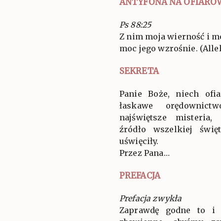
ANTYFONA NA OFIARO
Ps 88:25
Z nim moja wierność i m
moc jego wzrośnie. (Allel
SEKRETA
Panie Boże, niech of
łaskawe orędownict
najświętsze misteria
źródło wszelkiej świę
uświęciły.
Przez Pana…
PREFACJA
Prefacja zwykła
Zaprawdę godne to i 