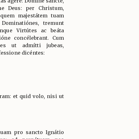
ias ágere: Dómine sancte,
ne Deus: per Christum,
 quem majestátem tuam
 Dominatiónes, tremunt
mque Virtútes ac beáta
ióne concélebrant. Cum
es ut admítti jubeas,
essione dicéntes:
am: et quid volo, nisi ut
quam pro sancto Ignátio