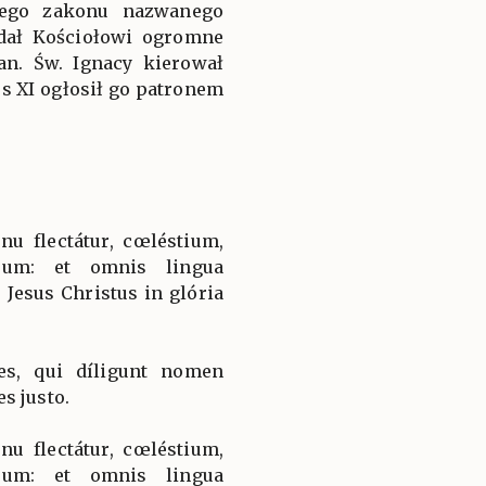
wego zakonu nazwanego
dał Kościołowi ogromne
an. Św. Ignacy kierował
us XI ogłosił go patronem
u flectátur, cœléstium,
órum: et omnis lingua
 Jesus Christus in glória
es, qui díligunt nomen
s justo.
u flectátur, cœléstium,
órum: et omnis lingua