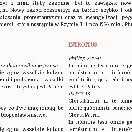
łożył z nimi śluby zakonne. Był to zawiązek no
m. Nowy zakon rozszerzył się bardzo szybko i od
alczaniu protestantyzmu oraz w ewangelizacji pog
rci, która nastąpiła w Rzymie 31 lipca 1556 roku. Pi
INTROITUS
Philipp 2:10-11
o zakon nosił imię Jezusa.
In nómine Jesu omne gen
się zgina wszelkie kolano
terréstrium et infern
emi i podziemia i wszelki
confiteátur, quia Dóminus
 Jezus Chrystus jest Panem
est Dei Patris.
Ps 5:12-13
Gloriabúntur in te omn
scy, co Twe imię miłują, bo
tuum: quóniam tu benedíce
 błogosławieństwo.
Glória Patri…
In nómine Jesu omne gen
się zgina wszelkie kolano
terréstrium et infern