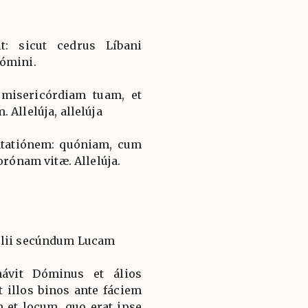
t: sicut cedrus Líbani
Dómini.
isericórdiam tuam, et
 Allelúja, allelúja
entatiónem: quóniam, cum
orónam vitæ. Allelúja.
élii secúndum Lucam
návit Dóminus et álios
t illos binos ante fáciem
et locum, quo erat ipse