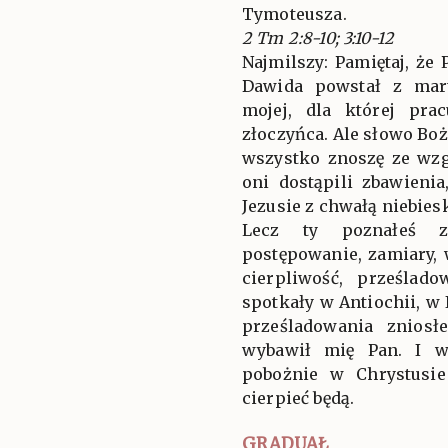
Tymoteusza.
2 Tm 2:8-10; 3:10-12
Najmilszy: Pamiętaj, że
Dawida powstał z mar
mojej, dla której pra
złoczyńca. Ale słowo Boż
wszystko znoszę ze wzg
oni dostąpili zbawienia
Jezusie z chwałą niebies
Lecz ty poznałeś z
postępowanie, zamiary, 
cierpliwość, prześlado
spotkały w Antiochii, w 
prześladowania znios
wybawił mię Pan. I w
pobożnie w Chrystusie
cierpieć będą.
GRADUAŁ