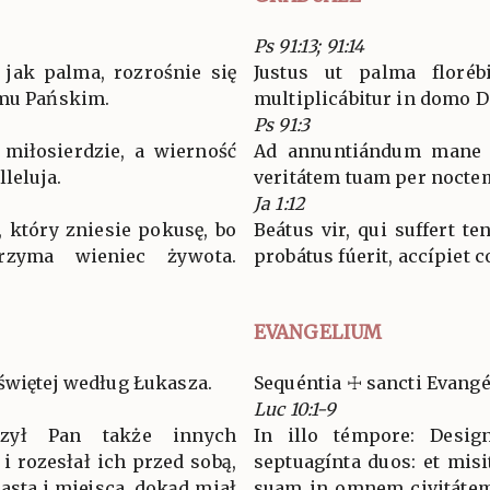
Ps 91:13; 91:14
 jak palma, rozrośnie się
Justus ut palma florébi
omu Pańskim.
multiplicábitur in domo 
Ps 91:3
 miłosierdzie, a wierność
Ad annuntiándum mane m
lleluja.
veritátem tuam per noctem.
Ja 1:12
 który zniesie pokusę, bo
Beátus vir, qui suffert t
trzyma wieniec żywota.
probátus fúerit, accípiet c
EVANGELIUM
świętej według Łukasza.
Sequéntia ☩ sancti Evang
Luc 10:1-9
zył Pan także innych
In illo témpore: Desig
i rozesłał ich przed sobą,
septuagínta duos: et misi
sta i miejsca, dokąd miał
suam in omnem civitátem 