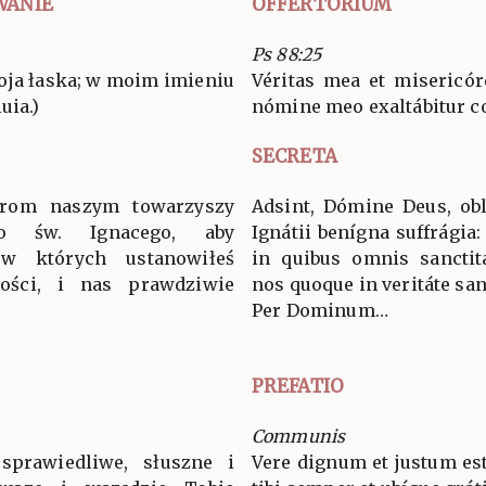
WANIE
OFFERTORIUM
Ps 88:25
oja łaska; w moim imieniu
Véritas mea et misericór
uia.)
nómine meo exaltábitur cor
SECRETA
iarom naszym towarzyszy
Adsint, Dómine Deus, obl
wo św. Ignacego, aby
Ignátii benígna suffrágia:
, w których ustanowiłeś
in quibus omnis sanctitá
tości, i nas prawdziwie
nos quoque in veritáte sanc
Per Dominum…
PREFATIO
Communis
sprawiedliwe, słuszne i
Vere dignum et justum est