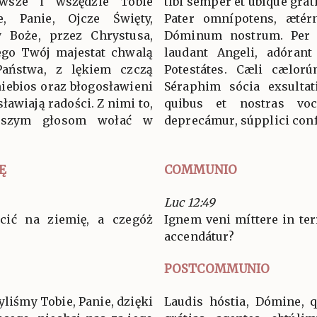
wsze i wszędzie Tobie
tibi semper et ubíque grát
ie, Panie, Ojcze Święty,
Pater omnípotens, ætér
 Boże, przez Chrystusa,
Dóminum nostrum. Per
ego Twój majestat chwalą
laudant Angeli, adórant
 Państwa, z lękiem czczą
Potestátes. Cæli cælorú
niebios oraz błogosławieni
Séraphim sócia exsultat
ławiają radości. Z nimi to,
quibus et nostras voc
aszym głosom wołać w
deprecámur, súpplici conf
Ę
COMMUNIO
Luc 12:49
cić na ziemię, a czegóż
Ignem veni míttere in terr
accendátur?
POSTCOMMUNIO
yliśmy Tobie, Panie, dzięki
Laudis hóstia, Dómine, 