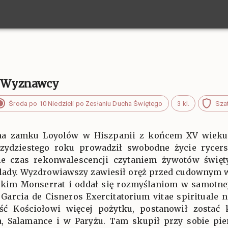
i, Wyznawcy
Środa po 10 Niedzieli po Zesłaniu Ducha Świętego
3 kl.
Szat
 na zamku Loyolów w Hiszpanii z końcem XV wieku,
zydziestego roku prowadził swobodne życie rycer
e czas rekonwalescencji czytaniem żywotów święt
 ślady. Wyzdrowiawszy zawiesił oręż przed cudownym 
kim Monserrat i oddał się rozmyślaniom w samotne
 Garcia de Cisneros Exercitatorium vitae spirituale 
ść Kościołowi więcej pożytku, postanowił zostać 
a, Salamance i w Paryżu. Tam skupił przy sobie pie