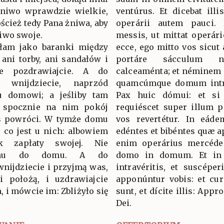
Żniwo wprawdzie wielkie,
ventúrus. Et dicebat ill
ścież tedy Pana żniwa, aby
operárii autem pauci
iwo swoje.
messis, ut mittat operár
yłam jako baranki między
ecce, ego mitto vos sicut 
 ani torby, ani sandałów i
portáre sácculum 
 pozdrawiajcie. A do
calceaménta; et néminem p
 wnijdziecie, naprzód
quamcúmque domum intrav
u domowi; a jeśliby tam
Pax huic dómui: et si i
, spocznie na nim pokój
requiéscet super illum p
was powróci. W tymże domu
vos revertétur. In eád
c, co jest u nich: albowiem
edéntes et bibéntes quæ ap
k zapłaty swojej. Nie
enim operárius mercéde 
omu do domu. A do
domo in domum. Et in
nijdziecie i przyjmą was,
intravéritis, et suscépe
i położą, i uzdrawiajcie
apponúntur vobis: et curá
, i mówcie im: Zbliżyło się
sunt, et dícite illis: App
.
Dei.