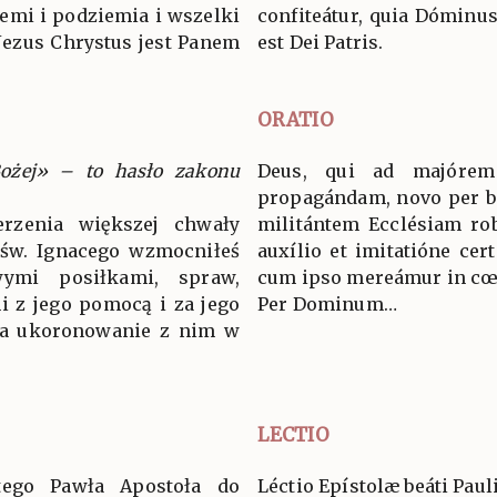
emi i podziemia i wszelki
confiteátur, quia Dóminus
 Jezus Chrystus jest Panem
est Dei Patris.
ORATIO
Bożej» – to hasło zakonu
Deus, qui ad majórem
propagándam, novo per b
erzenia większej chwały
militántem Ecclésiam robo
 św. Ignacego wzmocniłeś
auxílio et imitatióne cert
ymi posiłkami, spraw,
cum ipso mereámur in cœ
i z jego pomocą i za jego
Per Dominum…
 na ukoronowanie z nim w
LECTIO
ętego Pawła Apostoła do
Léctio Epístolæ beáti Pau