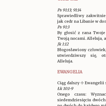
Ps 91:13; 91:14
Sprawiedliwy zakwitnie
jak cedr na Libanie w d
Ps 91:3
By głosić z rana Twoje
Twoją nocami. Alleluja, a
Jk 1:12
Błogosławiony człowiek,
utwierdziwszy się, o
Alleluja.
EWANGELIA
Ciąg dalszy ☩ Ewangelii 
Łk 10:1-9
Onego czasu: Wyznac
siedemdziesięciu dwóch 
po dwóch do każdego mia