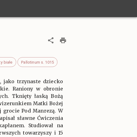
y białe
Pallotinum s. 1015
 jako trzynaste dziecko
skie. Raniony w obronie
ych. Tknięty łaską Bożą
wizerunkiem Matki Bożej
j grocie Pod Manrezą. W
napisał sławne Ćwiczenia
kapłanem. Studiował na
rwszych towarzyszy i 15