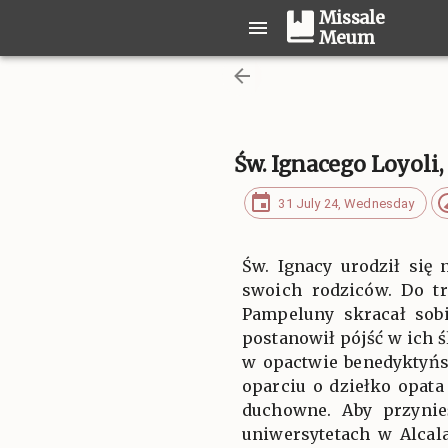
Missale
Meum
Św. Ignacego Loyol
31 July 24, Wednesday
Św. Ignacy urodził się
swoich rodziców. Do tr
Pampeluny skracał sobi
postanowił pójść w ich
w opactwie benedyktyńs
oparciu o dziełko opata
duchowne. Aby przynie
uniwersytetach w Alcal