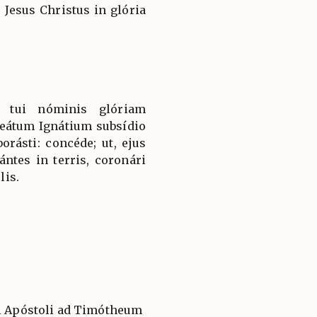
 Jesus Christus in glória
 tui nóminis glóriam
eátum Ignátium subsídio
rásti: concéde; ut, ejus
ántes in terris, coronári
lis.
li Apóstoli ad Timótheum