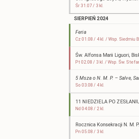
Śr 31.07 / 3 kl.
SIERPIEŃ 2024
Feria
Cz 01.08 / 4 kl. / Wsp. Siedmi
Św. Alfonsa Marii Liguori, B
Pt 02.08 / 3 kl. / Wsp. Św. Stef
5 Msza o N. M. P. – Salve, S
So 03.08 / 4 kl.
11 NIEDZIELA PO ZESŁAN
Nd 04.08 / 2 kl.
Rocznica Konsekracji N. M. P
Pn 05.08 / 3 kl.