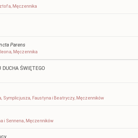
ysztofa, Męczennika
ancta Parens
taleona, Męczennika
IU DUCHA ŚWIĘTEGO
iksa, Symplicjusza, Faustyna i Beatryczy, Męczenników
dona i Sennena, Męczenników
wcy