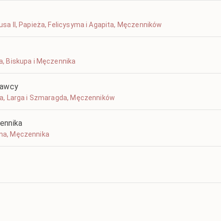
stusa II, Papieża, Felicysyma i Agapita, Męczenników
ta, Biskupa i Męczennika
nawcy
iaka, Larga i Szmaragda, Męczenników
ennika
mana, Męczennika