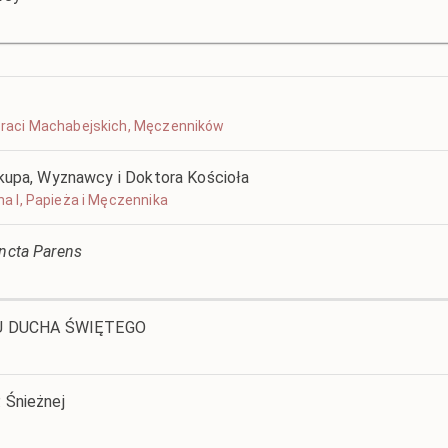
u Braci Machabejskich, Męczenników
iskupa, Wyznawcy i Doktora Kościoła
ana I, Papieża i Męczennika
ancta Parens
IU DUCHA ŚWIĘTEGO
. Śnieżnej