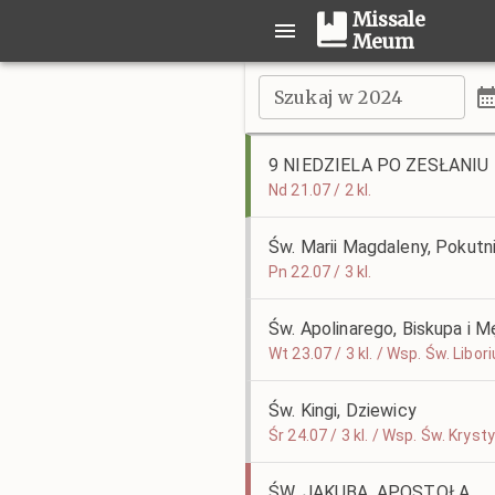
Missale
Meum
Szukaj w 2024
9 NIEDZIELA PO ZESŁANI
Nd 21.07 / 2 kl.
Św. Marii Magdaleny, Pokutn
Pn 22.07 / 3 kl.
Św. Apolinarego, Biskupa i 
Wt 23.07 / 3 kl. / Wsp. Św. Lib
Św. Kingi, Dziewicy
Śr 24.07 / 3 kl. / Wsp. Św. Krys
ŚW. JAKUBA, APOSTOŁA