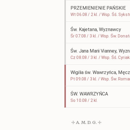
PRZEMIENIENIE PAŃSKIE
Wt 06.08 / 2 kl. / Wsp. Śś. Syk
Św. Kajetana, Wyznawcy
Śr 07.08 / 3 kl. / Wsp. Św. Dona
Św. Jana Marii Vianney, Wyz
Cz 08.08 / 3 kl. / Wsp. Śś. Cyr
Wigilia św. Wawrzyńca, Męcz
Pt 09.08 / 3 kl. / Wsp. Św. Ro
ŚW. WAWRZYŃCA
So 10.08 / 2 kl.
☩ A. M. D. G. ☩