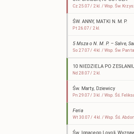
Cz 25.07 / 2 kl. / Wsp. Św. Krz
ŚW. ANNY, MATKI N. M. P.
Pt 26.07 / 2 kl.
5 Msza o N. M. P. – Salve, S
So 27.07 / 4 kl. / Wsp. Św. Pan
10 NIEDZIELA PO ZESŁAN
Nd 28.07 / 2 kl.
Św. Marty, Dziewicy
Pn 29.07 / 3 kl. / Wsp. Śś. Fel
Feria
Wt 30.07 / 4 kl. / Wsp. Śś. Ab
Św. Ignacego Loyoli, Wyzna