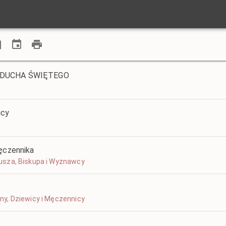
U DUCHA ŚWIĘTEGO
icy
Męczennika
oriusza, Biskupa i Wyznawcy
tyny, Dziewicy i Męczennicy