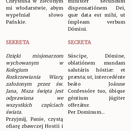
Chrystusa w zleconym
miníster secúndum
mi włodarstwie, abym
dispensatiónem Dei,
wypełniał słowo
quæ data est mihi, ut
Pańskie.
ímpleam verbum
Dómini.
SEKRETA
SECRETA
Dzięki misjonarzom
Súscipe, Dómine,
wychowanym w
oblatiónem mundam
Kolegium
salutáris hóstiæ: et
Rozkrzewiania Wiary,
præsta; ut, intercedénte
założonym przez św.
beáto Joánne
Jana, Msza święta jest
Confessóre tuo, úbique
odprawiana we
géntium júgiter
wszystkich częściach
offerátur.
świata.
Per Dominum…
Przyjmij, Panie, czystą
ofiarę zbawczej Hostii i