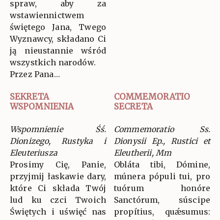
spraw, aby za
wstawiennictwem
świętego Jana, Twego
Wyznawcy, składano Ci
ją nieustannie wśród
wszystkich narodów.
Przez Pana…
SEKRETA
COMMEMORATIO
WSPOMNIENIA
SECRETA
Wspomnienie Śś.
Commemoratio Ss.
Dionizego, Rustyka i
Dionysii Ep., Rustici et
Eleuteriusza
Eleutherii, Mm
Prosimy Cię, Panie,
Obláta tibi, Dómine,
przyjmij łaskawie dary,
múnera pópuli tui, pro
które Ci składa Twój
tuórum honóre
lud ku czci Twoich
Sanctórum, súscipe
Świętych i uświęć nas
propítius, quǽsumus: