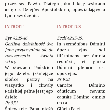
przez św. Pawła. Dlatego jako lekcję wybrano
ustęp z Dziejów Apostolskich, opowiadający o
tym nawróceniu.
INTROIT
INTROITUS
Syr 42:15-16
Eccli 42:15-16.
Gorliwa działalność św.
In sermónibus Dómini
Jana przyczyniała się do
ópera ejus: sol
rozszerzenia świata
illúminans per ómnia
wiary.
respéxit, et glória
W słowach Pańskich
Dómini plenum est
jego dzieła: jaśniejące
opus ejus.
słońce patrzy na
Ps 95:1
wszystko i chwały
Cantáte Dómino
Pańskiej pełne jest jego
cánticum novum:
dzieło.
cantáte Dómino, omnis
Ps 95:1
terra.
Śpiewajcie Panu pieśń
Glória Patri…