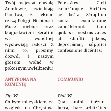
Twój majestat chwalą
Potestátes. Cæli
Aniołowie, uwielbiają
cælorúmque Virtútes
Państwa, z lękiem
ac beáta Séraphim
czczą Potęgi, Niebiosa i
sócia exsultatióne
Moce niebios oraz
concélebrant. Cum
błogosławieni Serafini
quibus et nostras voces
we wspólnej
ut admítti jubeas,
wysławiają radości. Z
deprecámur, súpplici
nimi to, prosimy,
confessione dicéntes:
dozwól i naszym
głosom wołać w
pokornym uwielbieniu:
ANTYFONA NA
COMMUNIO
KOMUNIĘ
Flp 3:7
Phil 3:7
Co było mi zyskiem, ze
Quæ mihi fuérunt
względu na Chrystusa
lucra, hæc arbitrátus