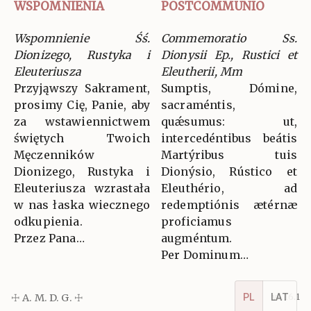
WSPOMNIENIA
POSTCOMMUNIO
Wspomnienie Śś.
Commemoratio Ss.
Dionizego, Rustyka i
Dionysii Ep., Rustici et
Eleuteriusza
Eleutherii, Mm
Przyjąwszy Sakrament,
Sumptis, Dómine,
prosimy Cię, Panie, aby
sacraméntis,
za wstawiennictwem
quǽsumus: ut,
świętych Twoich
intercedéntibus beátis
Męczenników
Martýribus tuis
Dionizego, Rustyka i
Dionýsio, Rústico et
Eleuteriusza wzrastała
Eleuthério, ad
w nas łaska wiecznego
redemptiónis ætérnæ
odkupienia.
proficiamus
Przez Pana…
augméntum.
Per Dominum…
PL
LAT
☩ A. M. D. G. ☩
v5.16.1