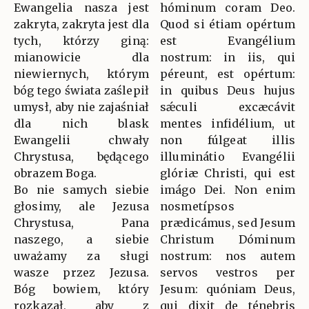
Ewangelia nasza jest
hóminum coram Deo.
zakryta, zakryta jest dla
Quod si étiam opértum
tych, którzy giną:
est Evangélium
mianowicie dla
nostrum: in iis, qui
niewiernych, którym
péreunt, est opértum:
bóg tego świata zaślepił
in quibus Deus hujus
umysł, aby nie zajaśniał
sǽculi excæcávit
dla nich blask
mentes infidélium, ut
Ewangelii chwały
non fúlgeat illis
Chrystusa, będącego
illuminátio Evangélii
obrazem Boga.
glóriæ Christi, qui est
Bo nie samych siebie
imágo Dei. Non enim
głosimy, ale Jezusa
nosmetípsos
Chrystusa, Pana
prædicámus, sed Jesum
naszego, a siebie
Christum Dóminum
uważamy za sługi
nostrum: nos autem
wasze przez Jezusa.
servos vestros per
Bóg bowiem, który
Jesum: quóniam Deus,
rozkazał, aby z
qui dixit de ténebris