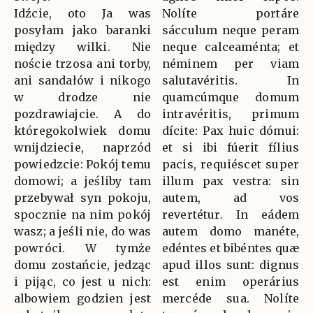
Idźcie, oto Ja was
Nolíte portáre
posyłam jako baranki
sácculum neque peram
między wilki. Nie
neque calceaménta; et
noście trzosa ani torby,
néminem per viam
ani sandałów i nikogo
salutavéritis. In
w drodze nie
quamcúmque domum
pozdrawiajcie. A do
intravéritis, primum
któregokolwiek domu
dícite: Pax huic dómui:
wnijdziecie, naprzód
et si ibi fúerit fílius
powiedzcie: Pokój temu
pacis, requiéscet super
domowi; a jeśliby tam
illum pax vestra: sin
przebywał syn pokoju,
autem, ad vos
spocznie na nim pokój
revertétur. In eádem
wasz; a jeśli nie, do was
autem domo manéte,
powróci. W tymże
edéntes et bibéntes quæ
domu zostańcie, jedząc
apud illos sunt: dignus
i pijąc, co jest u nich:
est enim operárius
albowiem godzien jest
mercéde sua. Nolíte