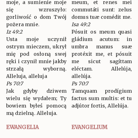
moje, a sumienie moje
meum, et renes mei
się wzruszyło:
commutáti sunt: zelus
gorliwość o dom Twój
domus tuæ comédit me.
pożera mnie.
Isa 49:2
Iz 49:2
Pósuit os meum quasi
Usta moje uczynił
gládium acutum: in
ostrym mieczem, ukrył
umbra manus suæ
mię pod osłoną swej
protéxit me, et pósuit
ręki i czynił mnie jakby
me sicut sagíttam
strzałą wyborną.
eléctam. Allelúja,
Alleluja, alleluja
allelúja.
Ps 70:7
Ps 70:7
Jak gdyby dziwem
Tamquam prodígium
wielu się wydałem; Ty
factus sum multis: et tu
bowiem byłeś pomocą
adjútor fortis, Allelúja.
mą dzielną. Alleluja.
EWANGELIA
EVANGELIUM