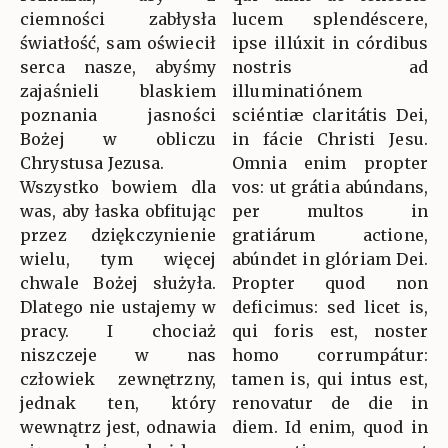
ciemności zabłysła
lucem splendéscere,
światłość, sam oświecił
ipse illúxit in córdibus
serca nasze, abyśmy
nostris ad
zajaśnieli blaskiem
illuminatiónem
poznania jasności
sciéntiæ claritátis Dei,
Bożej w obliczu
in fácie Christi Jesu.
Chrystusa Jezusa.
Omnia enim propter
Wszystko bowiem dla
vos: ut grátia abúndans,
was, aby łaska obfitując
per multos in
przez dziękczynienie
gratiárum actione,
wielu, tym więcej
abúndet in glóriam Dei.
chwale Bożej służyła.
Propter quod non
Dlatego nie ustajemy w
deficimus: sed licet is,
pracy. I chociaż
qui foris est, noster
niszczeje w nas
homo corrumpátur:
człowiek zewnętrzny,
tamen is, qui intus est,
jednak ten, który
renovatur de die in
wewnątrz jest, odnawia
diem. Id enim, quod in