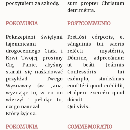
poczytałem za szkodę.
sum propter Christum
detriménta.
POKOMUNIA
POSTCOMMUNIO
Pokrzepieni świętymi
Pretiósi córporis, et
tajemnicami
sánguinis tui sacris
drogocennego Ciała i
refécti mystériis,
Krwi Twojej, prosimy
Dómine, adprecámur:
Cię, Panie, abyśmy
ut beáti Joánnis
starali się naśladować
Confessóris tui
przykład Twego
exémplo, studeámus
Wyznawcy św. Jana,
confitéri quod crédidit,
wyznając to, w co on
et ópere exercére quod
wierzył i pełniąc to,
dócuit:
czego nauczał:
Qui vivis…
Który żyjesz…
POKOMUNIA
COMMEMORATIO