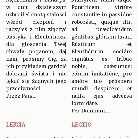
w dniu dzisiejszym
Pontíficem, virtúte
uzbroiłeś cnotą stałości
constantiæ in passióne
wśród cierpień i
roborásti, quique illi,
raczyłeś z nim złączyć
ad prædicándum
Rustyka i Eleuteriusza
géntibus glóriam tuam,
dla głoszenia Twej
Rústicum et
chwały poganom, daj
Eleuthérium sociáre
nam, prosimy Cię, za
dignátus es: tríbue
ich przykładem gardzić
nobis, quǽsumus;
dobrami świata i nie
eórum imitatióne, pro
lękać się żadnych jego
amóre tuo próspera
przeciwności.
mundi despícere, et
Przez Pana…
nulla ejus advérsa
formidáre.
Per Dominum…
LEKCJA
LECTIO