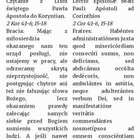
Czytanie z Listu
Léctio Epístolæ beáti
świętego Pawła
Pauli Apóstoli ad
Apostoła do Koryntian.
Corinthios
2 Kor 4:1-6; 15-18
2 Cor 4:1-6, 15-18
Bracia: Mając z
Fratres: Habéntes
miłosierdzia
administratiónem juxta
okazanego nam ten
quod misericórdiam
urząd posługi, nie
consecúti sumus, non
ustajemy w pracy, ale
defícimus, sed
odrzucamy skrytą
abdicámus occúlta
nieprzystojność, nie
dedécoris, non
postępując chytrze ani
ambulántes in astútia,
też nie fałszując słowa
neque adulterántes
Bożego, lecz
verbum Dei, sed in
okazaniem prawdy
manifestatióne
zalecając samych
veritátis
siebie przed Bogiem
commendántes
sumieniu wszystkich
nosmetípsos ad
ludzi. A jeśli nawet
omnem consciéntiam