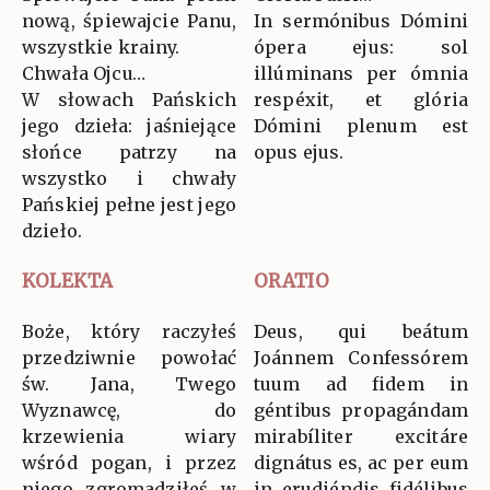
nową, śpiewajcie Panu,
In sermónibus Dómini
wszystkie krainy.
ópera ejus: sol
Chwała Ojcu…
illúminans per ómnia
W słowach Pańskich
respéxit, et glória
jego dzieła: jaśniejące
Dómini plenum est
słońce patrzy na
opus ejus.
wszystko i chwały
Pańskiej pełne jest jego
dzieło.
KOLEKTA
ORATIO
Boże, który raczyłeś
Deus, qui beátum
przedziwnie powołać
Joánnem Confessórem
św. Jana, Twego
tuum ad fidem in
Wyznawcę, do
géntibus propagándam
krzewienia wiary
mirabíliter excitáre
wśród pogan, i przez
dignátus es, ac per eum
niego zgromadziłeś w
in erudiéndis fidélibus