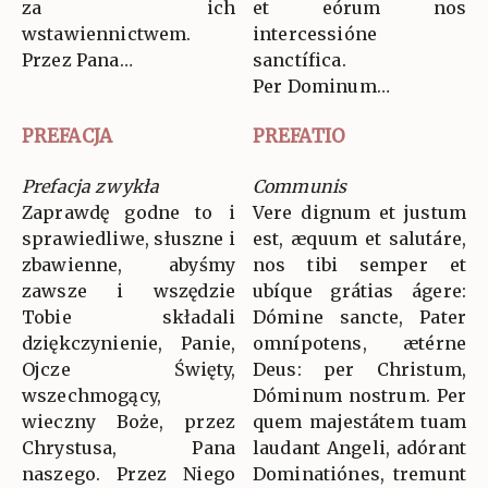
za ich
et eórum nos
wstawiennictwem.
intercessióne
Przez Pana…
sanctífica.
Per Dominum…
PREFACJA
PREFATIO
Prefacja zwykła
Communis
Zaprawdę godne to i
Vere dignum et justum
sprawiedliwe, słuszne i
est, æquum et salutáre,
zbawienne, abyśmy
nos tibi semper et
zawsze i wszędzie
ubíque grátias ágere:
Tobie składali
Dómine sancte, Pater
dziękczynienie, Panie,
omnípotens, ætérne
Ojcze Święty,
Deus: per Christum,
wszechmogący,
Dóminum nostrum. Per
wieczny Boże, przez
quem majestátem tuam
Chrystusa, Pana
laudant Angeli, adórant
naszego. Przez Niego
Dominatiónes, tremunt