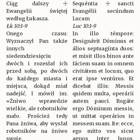
Ciąg dalszy ☩
Sequéntia ☩ sancti
Ewangelii świętej
Evangélii secúndum
według Łukasza.
Lucam
Łk 10:1-9
Luc 10:1-9
Onego czasu:
In illo témpore:
Wyznaczył Pan także
Designávit Dóminus et
innych
álios septuagínta duos:
siedemdziesięciu
et misit illos binos ante
dwóch i rozesłał ich
fáciem suam in omnem
przed sobą, po dwóch
civitátem et locum, quo
do każdego miasta i
erat ipse ventúrus. Et
miejsca, dokąd miał
dicebat illis: Messis
nadejść. I mówił im:
quidem multa, operárii
«Żniwo wprawdzie
autem pauci. Rogáte
wielkie, ale robotników
ergo Dóminum messis,
mało. Proścież tedy
ut mittat operários in
Pana żniwa, aby wysłał
messem suam. Ite: ecce,
robotników na żniwo
ego mitto vos sicut
swoje.
agnos inter lupos.