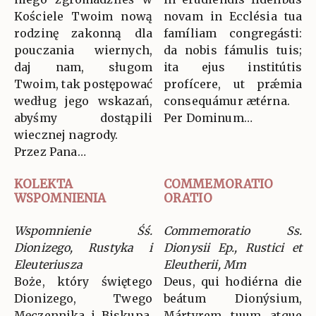
Kościele Twoim nową
novam in Ecclésia tua
rodzinę zakonną dla
famíliam congregásti:
pouczania wiernych,
da nobis fámulis tuis;
daj nam, sługom
ita ejus institútis
Twoim, tak postępować
profícere, ut prǽmia
według jego wskazań,
consequámur ætérna.
abyśmy dostąpili
Per Dominum…
wiecznej nagrody.
Przez Pana…
KOLEKTA
COMMEMORATIO
WSPOMNIENIA
ORATIO
Wspomnienie Śś.
Commemoratio Ss.
Dionizego, Rustyka i
Dionysii Ep., Rustici et
Eleuteriusza
Eleutherii, Mm
Boże, który świętego
Deus, qui hodiérna die
Dionizego, Twego
beátum Dionýsium,
Męczennika i Biskupa,
Mártyrem tuum atque