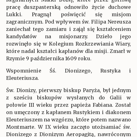
pracę duszpasterską odnowiło życie duchowe
Lukki. Pragnął poświęcić się misjom
zagranicznym. Pod wpływem św. Filipa Nereusza
zaniechał tego zamiaru i zajął się kształceniem
kandydatów na misjonarzy. Dzieło jego
rozwinęło się w Kolegium Rozkrzewiania Wiary,
które nadal kształci kapłanów dla misji. Zmarł w
Rzymie 9 października 1609 roku.
Wspomnienie Śś. Dionizego, Rustyka i
Eleuteriusza.
Św. Dionizy, pierwszy biskup Paryża, był jednym
z sześciu biskupów wysłanych do Galii w
połowie III wieku przez papieża Fabiana. Został
on umęczony z kapłanem Rustykiem i diakonem
Eleuteriuszem na wzgórzu, które potem nazwano
Montmarte. W IX wieku zaczęto utożsamiać św.
Dionizego z Dionizym Aeropagitą, nawróconym