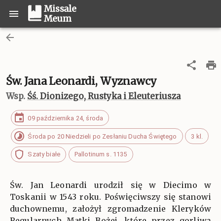
Missale
Meum
Św. Jana Leonardi, Wyznawcy
Wsp.
Śś. Dionizego, Rustyka i Eleuteriusza
09 października 24, środa
Środa po 20 Niedzieli po Zesłaniu Ducha Świętego
3 kl.
Szaty białe
Pallotinum s. 1135
Św. Jan Leonardi urodził się w Diecimo w
Toskanii w 1543 roku. Poświęciwszy się stanowi
duchownemu, założył zgromadzenie Kleryków
Regularnych Matki Bożej, które przez gorliwą