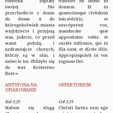
robotnik zapłaty
transíre de domo in
swojej. Nie
domum. Et in
przechodźcie z domu
quamcúmque civitátem
do domu. A do
intravéritis, et
któregokolwiek miasta
suscéperint vos,
wnijdziecie i przyjmą
manducáte quæ
was, jedzcie, co przed
apponúntur vobis: et
wami położą, i
curáte infírmos, qui in
uzdrawiajcie chorych,
illa sunt, et dícite illis:
którzy są w nim, i
Appropinquávit in vos
mówcie im: Zbliżyło się
regnum Dei.
do was Królestwo
Boże».
ANTYFONA NA
OFFERTORIUM
OFIAROWANIE
Kol 1:25
Col 1:25
Stałem się sługą
Christi factus sum ego