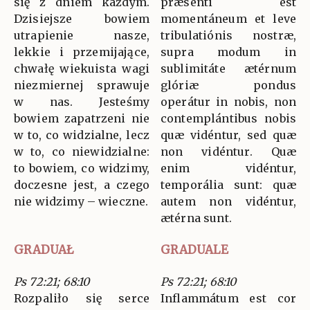
się z dniem każdym.
præsenti est
Dzisiejsze bowiem
momentáneum et leve
utrapienie nasze,
tribulatiónis nostræ,
lekkie i przemijające,
supra modum in
chwałę wiekuista wagi
sublimitáte ætérnum
niezmiernej sprawuje
glóriæ pondus
w nas. Jesteśmy
operátur in nobis, non
bowiem zapatrzeni nie
contemplántibus nobis
w to, co widzialne, lecz
quæ vidéntur, sed quæ
w to, co niewidzialne:
non vidéntur. Quæ
to bowiem, co widzimy,
enim vidéntur,
doczesne jest, a czego
temporália sunt: quæ
nie widzimy – wieczne.
autem non vidéntur,
ætérna sunt.
GRADUAŁ
GRADUALE
Ps 72:21; 68:10
Ps 72:21; 68:10
Rozpaliło się serce
Inflammátum est cor