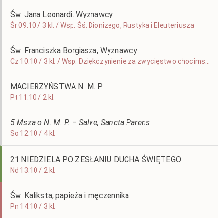
Św. Jana Leonardi, Wyznawcy
Śr 09.10 / 3 kl. / Wsp. Śś. Dionizego, Rustyka i Eleuteriusza
Św. Franciszka Borgiasza, Wyznawcy
Cz 10.10 / 3 kl. / Wsp. Dziękczynienie za zwycięstwo chocimskie z roku 1621
MACIERZYŃSTWA N. M. P.
Pt 11.10 / 2 kl.
5 Msza o N. M. P. – Salve, Sancta Parens
So 12.10 / 4 kl.
21 NIEDZIELA PO ZESŁANIU DUCHA ŚWIĘTEGO
Nd 13.10 / 2 kl.
Św. Kaliksta, papieża i męczennika
Pn 14.10 / 3 kl.