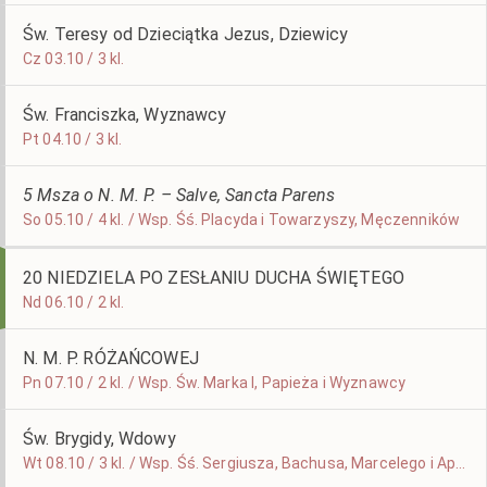
Św. Teresy od Dzieciątka Jezus, Dziewicy
Cz 03.10 / 3 kl.
Św. Franciszka, Wyznawcy
Pt 04.10 / 3 kl.
5 Msza o N. M. P. – Salve, Sancta Parens
So 05.10 / 4 kl. / Wsp. Śś. Placyda i Towarzyszy, Męczenników
20 NIEDZIELA PO ZESŁANIU DUCHA ŚWIĘTEGO
Nd 06.10 / 2 kl.
N. M. P. RÓŻAŃCOWEJ
Pn 07.10 / 2 kl. / Wsp. Św. Marka I, Papieża i Wyznawcy
Św. Brygidy, Wdowy
Wt 08.10 / 3 kl. / Wsp. Śś. Sergiusza, Bachusa, Marcelego i Apulejusza