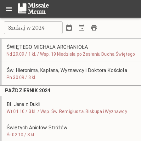
Missale
Meum
Szukaj w 2024
ŚWIĘTEGO MICHAŁA ARCHANIOŁA
Nd 29.09 / 1 kl. / Wsp. 19 Niedziela po Zesłaniu Ducha Świętego
Św. Hieronima, Kapłana, Wyznawcy i Doktora Kościoła
Pn 30.09 / 3 kl.
PAŹDZIERNIK 2024
Bł. Jana z Dukli
Wt 01.10 / 3 kl. / Wsp. Św. Remigiusza, Biskupa i Wyznawcy
Świętych Aniołów Stróżów
Śr 02.10 / 3 kl.