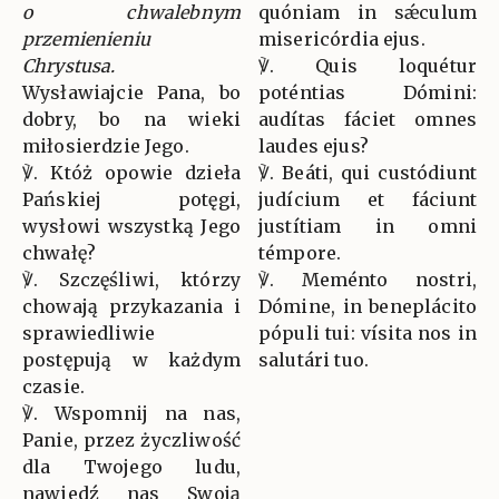
o chwalebnym
quóniam in sǽculum
przemienieniu
misericórdia ejus.
Chrystusa.
℣. Quis loquétur
Wysławiajcie Pana, bo
poténtias Dómini:
dobry, bo na wieki
audítas fáciet omnes
miłosierdzie Jego.
laudes ejus?
℣. Któż opowie dzieła
℣. Beáti, qui custódiunt
Pańskiej potęgi,
judícium et fáciunt
wysłowi wszystką Jego
justítiam in omni
chwałę?
témpore.
℣. Szczęśliwi, którzy
℣. Meménto nostri,
chowają przykazania i
Dómine, in beneplácito
sprawiedliwie
pópuli tui: vísita nos in
postępują w każdym
salutári tuo.
czasie.
℣. Wspomnij na nas,
Panie, przez życzliwość
dla Twojego ludu,
nawiedź nas Swoją