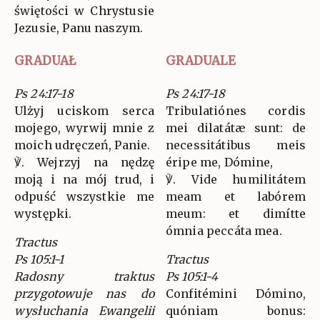
świętości w Chrystusie
Jezusie, Panu naszym.
GRADUAŁ
GRADUALE
Ps 24:17-18
Ps 24:17-18
Ulżyj uciskom serca
Tribulatiónes cordis
mojego, wyrwij mnie z
mei dilatátæ sunt: de
moich udręczeń, Panie.
necessitátibus meis
℣. Wejrzyj na nędzę
éripe me, Dómine,
moją i na mój trud, i
℣. Vide humilitátem
odpuść wszystkie me
meam et labórem
występki.
meum: et dimítte
ómnia peccáta mea.
Tractus
Ps 105:1-1
Tractus
Radosny traktus
Ps 105:1-4
przygotowuje nas do
Confitémini Dómino,
wysłuchania Ewangelii
quóniam bonus: