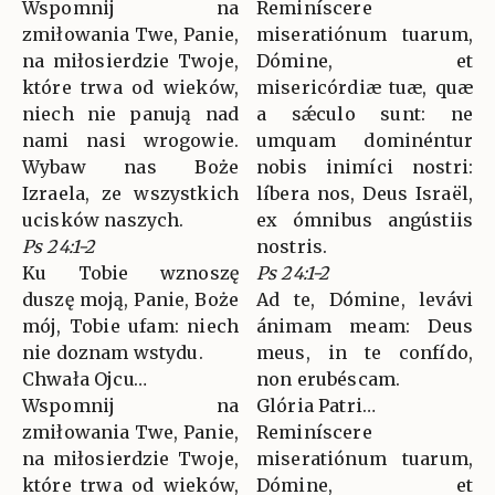
Wspomnij na
Reminíscere
zmiłowania Twe, Panie,
miseratiónum tuarum,
na miłosierdzie Twoje,
Dómine, et
które trwa od wieków,
misericórdiæ tuæ, quæ
niech nie panują nad
a sǽculo sunt: ne
nami nasi wrogowie.
umquam dominéntur
Wybaw nas Boże
nobis inimíci nostri:
Izraela, ze wszystkich
líbera nos, Deus Israël,
ucisków naszych.
ex ómnibus angústiis
Ps 24:1-2
nostris.
Ku Tobie wznoszę
Ps 24:1-2
duszę moją, Panie, Boże
Ad te, Dómine, levávi
mój, Tobie ufam: niech
ánimam meam: Deus
nie doznam wstydu.
meus, in te confído,
Chwała Ojcu…
non erubéscam.
Wspomnij na
Glória Patri…
zmiłowania Twe, Panie,
Reminíscere
na miłosierdzie Twoje,
miseratiónum tuarum,
które trwa od wieków,
Dómine, et