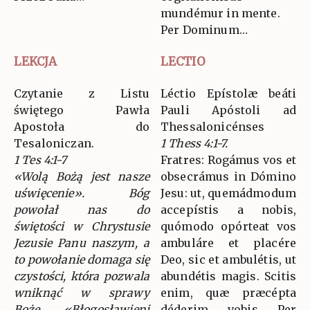
mundémur in mente.
Per Dominum…
LEKCJA
LECTIO
Czytanie z Listu
Léctio Epístolæ beáti
świętego Pawła
Pauli Apóstoli ad
Apostoła do
Thessalonicénses
Tesaloniczan.
1 Thess 4:1-7.
1 Tes 4:1-7
Fratres: Rogámus vos et
«Wolą Bożą jest nasze
obsecrámus in Dómino
uświęcenie». Bóg
Jesu: ut, quemádmodum
powołał nas do
accepístis a nobis,
świętości w Chrystusie
quómodo opórteat vos
Jezusie Panu naszym, a
ambuláre et placére
to powołanie domaga się
Deo, sic et ambulétis, ut
czystości, która pozwala
abundétis magis. Scitis
wniknąć w sprawy
enim, quæ præcépta
Boże. «Błogosławieni
déderim vobis Per