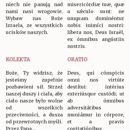
niech nie panują nad
misericórdiæ tuæ, quæ
nami nasi wrogowie.
a sǽculo sunt: ne
Wybaw nas Boże
umquam dominéntur
Izraela, ze wszystkich
nobis inimíci nostri:
ucisków naszych.
líbera nos, Deus Israël,
ex ómnibus angústiis
nostris.
KOLEKTA
ORATIO
Boże, Ty widzisz, że
Deus, qui cónspicis
jesteśmy zupełnie
omni nos virtúte
pozbawieni sił. Strzeż
destítui: intérius
naszej duszy i ciała, aby
exteriúsque custódi; ut
ciało nasze było wolne
ab ómnibus
od wszelkich
adversitátibus
przeciwności, a dusza
muniámur in córpore,
od przewrotnych myśli.
et a pravis
Przez Pana…
cogitatiónibus