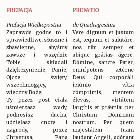
PREFACJA
PREFATIO
Prefacja Wielkopostna
de Quadragesima
Zaprawdę godne to i
Vere dignum et justum
sprawiedliwe, słuszne i
est, æquum et salutáre,
zbawienne, abyśmy
nos tibi semper et
zawsze i wszędzie
ubíque grátias ágere:
Tobie składali
Dómine, sancte Pater,
dziękczynienie, Panie,
omnípotens ætérne
Ojcze święty,
Deus: Qui corporáli
wszechmogący,
ieiúnio vítia
wieczny Boże:
cómprimis, mentem
Ty przez post ciała
élevas, virtútem
uśmierzasz wady,
largíris et prǽmia: per
podnosisz ducha,
Christum Dóminum
udzielasz cnoty i
nostrum. Per quem
nagrody, przez
majestátem tuam
Chrystusa, Pana
laudant Angeli, adórant