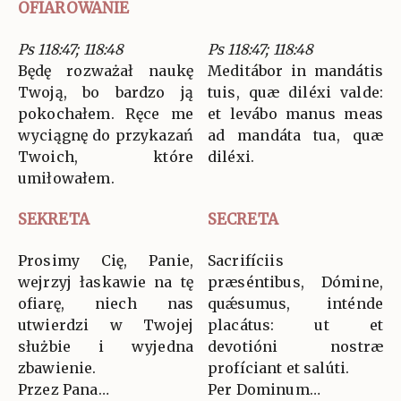
OFIAROWANIE
Ps 118:47; 118:48
Ps 118:47; 118:48
Będę rozważał naukę
Meditábor in mandátis
Twoją, bo bardzo ją
tuis, quæ diléxi valde:
pokochałem. Ręce me
et levábo manus meas
wyciągnę do przykazań
ad mandáta tua, quæ
Twoich, które
diléxi.
umiłowałem.
SEKRETA
SECRETA
Prosimy Cię, Panie,
Sacrifíciis
wejrzyj łaskawie na tę
præséntibus, Dómine,
ofiarę, niech nas
quǽsumus, inténde
utwierdzi w Twojej
placátus: ut et
służbie i wyjedna
devotióni nostræ
zbawienie.
profíciant et salúti.
Przez Pana…
Per Dominum…