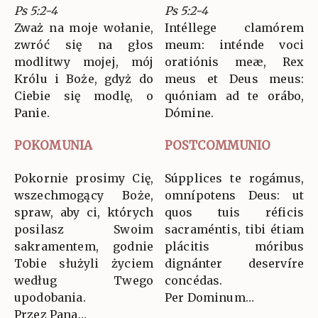
Ps 5:2-4
Ps 5:2-4
Zważ na moje wołanie,
Intéllege clamórem
zwróć się na głos
meum: inténde voci
modlitwy mojej, mój
oratiónis meæ, Rex
Królu i Boże, gdyż do
meus et Deus meus:
Ciebie się modlę, o
quóniam ad te orábo,
Panie.
Dómine.
POKOMUNIA
POSTCOMMUNIO
Pokornie prosimy Cię,
Súpplices te rogámus,
wszechmogący Boże,
omnípotens Deus: ut
spraw, aby ci, których
quos tuis réficis
posilasz Swoim
sacraméntis, tibi étiam
sakramentem, godnie
plácitis móribus
Tobie służyli życiem
dignánter deservíre
według Twego
concédas.
upodobania.
Per Dominum…
Przez Pana…