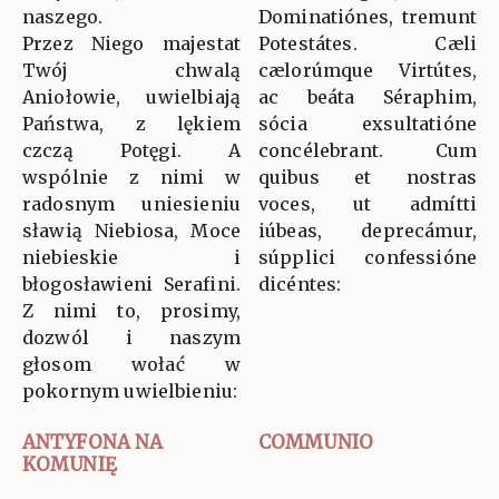
naszego.
Dominatiónes, tremunt
Przez Niego majestat
Potestátes. Cæli
Twój chwalą
cælorúmque Virtútes,
Aniołowie, uwielbiają
ac beáta Séraphim,
Państwa, z lękiem
sócia exsultatióne
czczą Potęgi. A
concélebrant. Cum
wspólnie z nimi w
quibus et nostras
radosnym uniesieniu
voces, ut admítti
sławią Niebiosa, Moce
iúbeas, deprecámur,
niebieskie i
súpplici confessióne
błogosławieni Serafini.
dicéntes:
Z nimi to, prosimy,
dozwól i naszym
głosom wołać w
pokornym uwielbieniu:
ANTYFONA NA
COMMUNIO
KOMUNIĘ