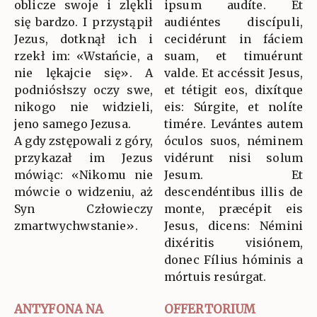
oblicze swoje i zlękli
ipsum audíte. Et
się bardzo. I przystąpił
audiéntes discípuli,
Jezus, dotknął ich i
cecidérunt in fáciem
rzekł im: «Wstańcie, a
suam, et timuérunt
nie lękajcie się». A
valde. Et accéssit Jesus,
podniósłszy oczy swe,
et tétigit eos, dixítque
nikogo nie widzieli,
eis: Súrgite, et nolíte
jeno samego Jezusa.
timére. Levántes autem
A gdy zstępowali z góry,
óculos suos, néminem
przykazał im Jezus
vidérunt nisi solum
mówiąc: «Nikomu nie
Jesum. Et
mówcie o widzeniu, aż
descendéntibus illis de
Syn Człowieczy
monte, præcépit eis
zmartwychwstanie».
Jesus, dicens: Némini
dixéritis visiónem,
donec Fílius hóminis a
mórtuis resúrgat.
ANTYFONA NA
OFFERTORIUM