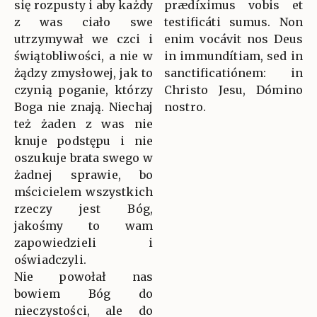
się rozpusty i aby każdy
prædíximus vobis et
z was ciało swe
testificáti sumus. Non
utrzymywał we czci i
enim vocávit nos Deus
świątobliwości, a nie w
in immundítiam, sed in
żądzy zmysłowej, jak to
sanctificatiónem: in
czynią poganie, którzy
Christo Jesu, Dómino
Boga nie znają. Niechaj
nostro.
też żaden z was nie
knuje podstępu i nie
oszukuje brata swego w
żadnej sprawie, bo
mścicielem wszystkich
rzeczy jest Bóg,
jakośmy to wam
zapowiedzieli i
oświadczyli.
Nie powołał nas
bowiem Bóg do
nieczystości, ale do