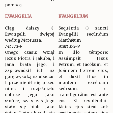
pomocą.
EWANGELIA
EVANGELIUM
Ciąg dalszy ☩
Sequéntia ☩ sancti
Ewangelii świętej
Evangélii secúndum
według Mateusza.
Matthǽum
Mt 17:1-9
Matt 17:1-9
Onego czasu: Wziął
In illo témpore:
Jezus Piotra i Jakuba, i
Assúmpsit Jesus
Jana brata jego, i
Petrum, et Jacóbum, et
zaprowadził ich na
Joánnem fratrem eius,
górę wysoką na uboczu.
et duxit illos in
I przemienił się przed
montem excélsum
nimi: i rozjaśniało
seórsum: et
oblicze Jego jako
transfigurátus est ante
słońce, szaty zaś Jego
eos. Et resplénduit
stały się białe jako
fácies ejus sicut sol:
śnieg. I oto ukazali się
vestiménta autem ejus