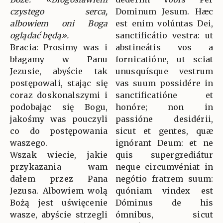
czystego serca,
Dominum Jesum. Hæc
albowiem oni Boga
est enim volúntas Dei,
oglądać będą».
sanctificátio vestra: ut
Bracia: Prosimy was i
abstineátis vos a
błagamy w Panu
fornicatióne, ut sciat
Jezusie, abyście tak
unusquísque vestrum
postępowali, stając się
vas suum possidére in
coraz doskonalszymi i
sanctificatióne et
podobając się Bogu,
honóre; non in
jakośmy was pouczyli
passióne desidérii,
co do postępowania
sicut et gentes, quæ
waszego.
ignórant Deum: et ne
Wszak wiecie, jakie
quis supergrediátur
przykazania wam
neque circumvéniat in
dałem przez Pana
negótio fratrem suum:
Jezusa. Albowiem wolą
quóniam vindex est
Bożą jest uświęcenie
Dóminus de his
wasze, abyście strzegli
ómnibus, sicut