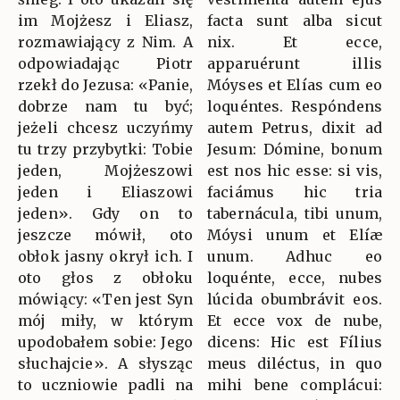
im Mojżesz i Eliasz,
facta sunt alba sicut
rozmawiający z Nim. A
nix. Et ecce,
odpowiadając Piotr
apparuérunt illis
rzekł do Jezusa: «Panie,
Móyses et Elías cum eo
dobrze nam tu być;
loquéntes. Respóndens
jeżeli chcesz uczyńmy
autem Petrus, dixit ad
tu trzy przybytki: Tobie
Jesum: Dómine, bonum
jeden, Mojżeszowi
est nos hic esse: si vis,
jeden i Eliaszowi
faciámus hic tria
jeden». Gdy on to
tabernácula, tibi unum,
jeszcze mówił, oto
Móysi unum et Elíæ
obłok jasny okrył ich. I
unum. Adhuc eo
oto głos z obłoku
loquénte, ecce, nubes
mówiący: «Ten jest Syn
lúcida obumbrávit eos.
mój miły, w którym
Et ecce vox de nube,
upodobałem sobie: Jego
dicens: Hic est Fílius
słuchajcie». A słysząc
meus diléctus, in quo
to uczniowie padli na
mihi bene complácui: