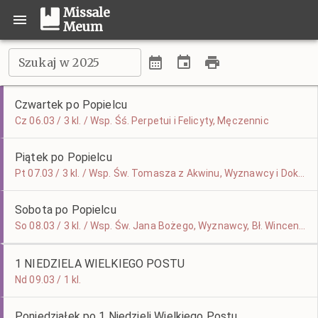
Missale
Meum
Szukaj w 2025
Czwartek po Popielcu
Cz 06.03 / 3 kl. / Wsp. Śś. Perpetui i Felicyty, Męczennic
Piątek po Popielcu
Pt 07.03 / 3 kl. / Wsp. Św. Tomasza z Akwinu, Wyznawcy i Doktora Kościoła
Sobota po Popielcu
So 08.03 / 3 kl. / Wsp. Św. Jana Bożego, Wyznawcy, Bł. Wincentego Kadłubka, Biskupa i Wyznawcy
1 NIEDZIELA WIELKIEGO POSTU
Nd 09.03 / 1 kl.
Poniedziałek po 1 Niedzieli Wielkiego Postu